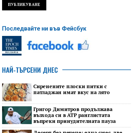
Последвайте ни във Фейсбук
НАЙ-ТЪРСЕНИ ДНЕС
Сиренените плоски питки с
патладжан имат вкус на лято
Григор Димитров продължава
възхода си в ATP ранглистата
въпреки принудителната пауза
Десерт без печене: една смес, две