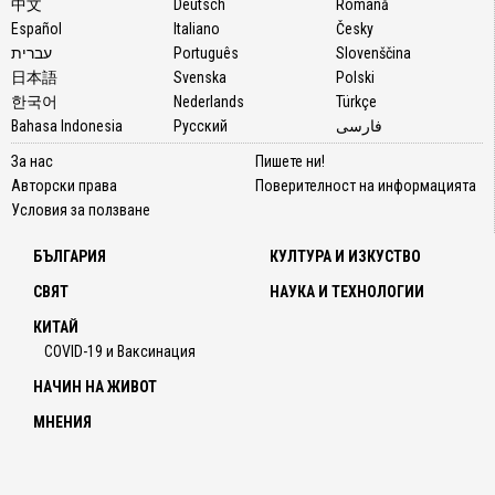
中文
Deutsch
Română
Español
Italiano
Česky
עברית
Português
Slovenščina
日本語
Svenska
Polski
한국어
Nederlands
Türkçe
Bahasa Indonesia
Русский
فارسی
За нас
Пишете ни!
Авторски права
Поверителност на информацията
Условия за ползване
БЪЛГАРИЯ
КУЛТУРА И ИЗКУСТВО
СВЯТ
НАУКА И ТЕХНОЛОГИИ
КИТАЙ
COVID-19 и Ваксинация
НАЧИН НА ЖИВОТ
МНЕНИЯ