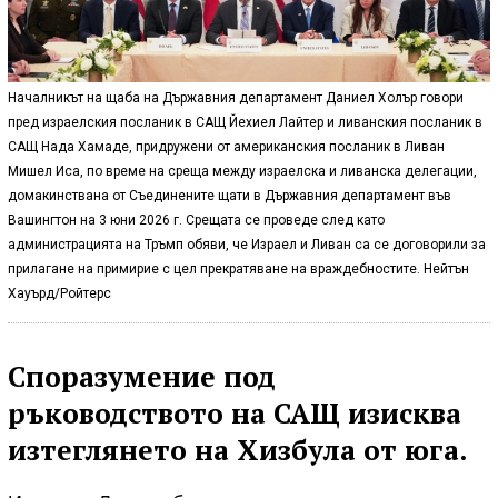
Началникът на щаба на Държавния департамент Даниел Холър говори
пред израелския посланик в САЩ Йехиел Лайтер и ливанския посланик в
САЩ Нада Хамаде, придружени от американския посланик в Ливан
Мишел Иса, по време на среща между израелска и ливанска делегации,
домакинствана от Съединените щати в Държавния департамент във
Вашингтон на 3 юни 2026 г. Срещата се проведе след като
администрацията на Тръмп обяви, че Израел и Ливан са се договорили за
прилагане на примирие с цел прекратяване на враждебностите. Нейтън
Хауърд/Ройтерс
Споразумение под
ръководството на САЩ изисква
изтеглянето на Хизбула от юга.