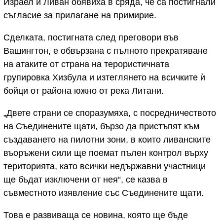
Израел и Ливан обявиха в сряда, че са постигнали
съгласие за прилагане на примирие.
Сделката, постигната след преговори във
Вашингтон, е обвързана с пълното прекратяване
на атаките от страна на терористичната
групировка Хизбула и изтеглянето на всичките ѝ
бойци от района южно от река Литани.
„Двете страни се споразумяха, с посредничеството
на Съединените щати, бързо да пристъпят към
създаването на пилотни зони, в които ливанските
въоръжени сили ще поемат пълен контрол върху
територията, като всички недържавни участници
ще бъдат изключени от нея“, се казва в
съвместното изявление със Съединените щати.
Това е развиваща се новина, която ще бъде