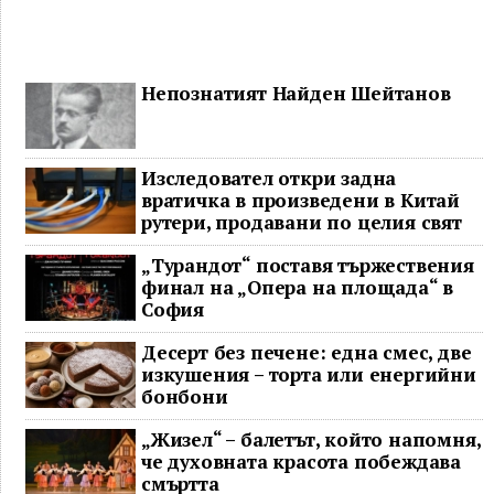
Непознатият Найден Шейтанов
Изследовател откри задна
вратичка в произведени в Китай
рутери, продавани по целия свят
„Турандот“ поставя тържествения
финал на „Опера на площада“ в
София
Десерт без печене: една смес, две
изкушения – торта или енергийни
бонбони
„Жизел“ – балетът, който напомня,
че духовната красота побеждава
смъртта