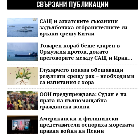
СВЪРЗАНИ ПУБЛИКАЦИИ
САЩ и азиатските съюзници
задълбочиха отбранителните си
връзки срещу Китай
Товарен кораб беше ударен в
Ормузкия проток, докато
преговорите между САЩ и Иран
останаха в безизходица
Глухарчето показа обещаващи
резултати срещу рак – необходими
са изпитания с хора
ООН предупреждава: Судан е на
прага на пълномащабна
гражданска война
Американски и филипински
представители оспориха морската
правна война на Пекин