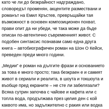
като че ли до безкрайност надграждано,
словоредът променян, акцентите размествани и
романът на Емил Кръстев, превръщайки тая
възможност в основен композиционен похват,
прави опит да ни убеди, че така може да бъде
описан по-автентично съвременният живот. С
подобен синтаксис познавам само една друга
книга – автобиографичен роман на Шон О Кейси,
преведен преди много години.
„Медии” е роман на дългите фрази и основанието
за това е много просто; така безкраен е и самият
живот в сериали и реалита, в шоута и токшоута и
въобще пред екраните – не сте ли забелязали?
Всяка сутрин започва с чайове и кафета или с
топла вода, продължава през целия ден с кой
каквото има, но задължително с ракия или водка