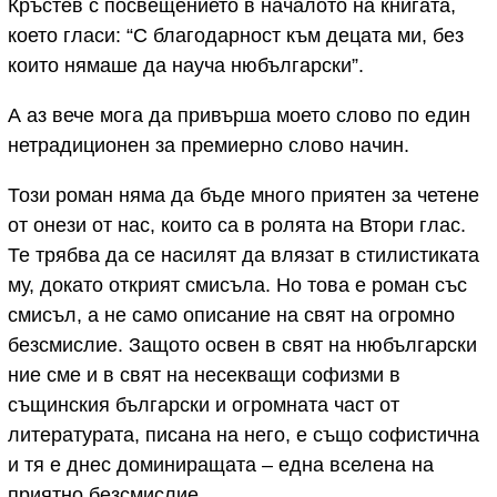
Кръстев с посвещението в началото на книгата,
което гласи: “С благодарност към децата ми, без
които нямаше да науча нюбългарски”.
А аз вече мога да привърша моето слово по един
нетрадиционен за премиерно слово начин.
Този роман няма да бъде много приятен за четене
от онези от нас, които са в ролята на Втори глас.
Те трябва да се насилят да влязат в стилистиката
му, докато открият смисъла. Но това е роман със
смисъл, а не само описание на свят на огромно
безсмислие. Защото освен в свят на нюбългарски
ние сме и в свят на несекващи софизми в
същинския български и огромната част от
литературата, писана на него, е също софистична
и тя е днес доминиращата – една вселена на
приятно безсмислие.