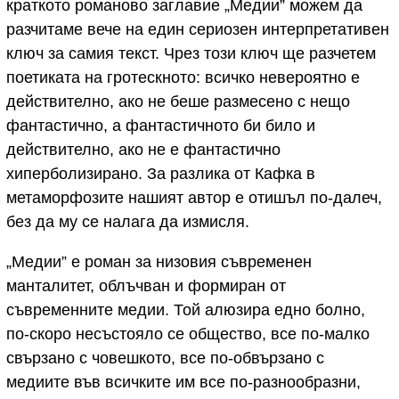
краткото романово заглавие „Медии” можем да
разчитаме вече на един сериозен интерпретативен
ключ за самия текст. Чрез този ключ ще разчетем
поетиката на гротескното: всичко невероятно е
действително, ако не беше размесено с нещо
фантастично, а фантастичното би било и
действително, ако не е фантастично
хиперболизирано. За разлика от Кафка в
метаморфозите нашият автор е отишъл по-далеч,
без да му се налага да измисля.
„Медии” е роман за низовия съвременен
манталитет, облъчван и формиран от
съвременните медии. Той алюзира едно болно,
по-скоро несъстояло се общество, все по-малко
свързано с човешкото, все по-обвързано с
медиите във всичките им все по-разнообразни,