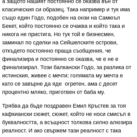
а защото нашият постоянно се оказва вън от
класическия си образец. Така например и тук има
също един Годо, подобен на онзи на Самюъл
Бекет, който постоянно се очаква и който така и
никога не пристига. Но тук той е бизнесмен,
заминал по сделки на Сейшелските острови,
откъдето постоянно праща съобщения, че
финализира и постоянно се оказва, че е не е
финализирал. Този балкански Годо, за разлика от
истинския, живее с мечти; голямата му мечта е
като се завърне да яде огретен, ама с десет
процентно мляко, приготвен от баба му.
Трябва да бъде поздравен Емил Кръстев за тоя
кафкиански сюжет, сюжет, който не носи смисъл в
буквалността, а всъщност толкова силно алюзира
реалност. И ако свържем тази реалност с така