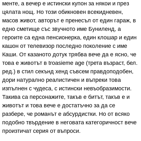
менте, а вечер е истински купон за някои и през
цялата нощ. Но този обикновен всекидневен,
масов живот, авторът е пренесъл от един гараж, в
едно сметище със звучното име Буниленд, а
героите са една пенсионерка, един клошар и един
кашон от телевизор последно поколение с име
Каши. От казаното дотук трябва вече да е ясно, че
това е животът в troasieme age (трета възраст, бел.
ред.) в стил секънд хенд съвсем правдоподобен,
дори натурално реалистичен и въпреки това
изпълнен с чудеса, с истински невъобразимости.
Такива са персонажите, такъв е битът, такъв е и
животът и това вече е достатъчно за да се
разбере, че романът е абсурдистки. Но от всяко
подобно твърдение в неговата категоричност вече
произтичат серия от въпроси.