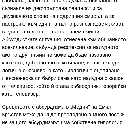
глобална, защото не става дума за обичайното
съзнание на деформирана реалност и за
двузначното слово на подривния смисъл, а за
настройка към един напълно разпознаваем живот,
в един напълно неразпознаваем смисъл.
Абсурдистката ситуация, отнесена към обичайното
всекидневие, събужда рефлексии за налудното,
ако по друг начин не може да бъде назовано
кроткото, доброволно оскотяване, иначе твърде
логично обяснявано като биологично оцеляване.
Пенсионерка си бъбри сама като налудна с кашон
от телевизор, който й става събеседник, говорейки
като телевизор.
Сродството с абсурдизма в „Медии” на Емил
Кръстев може да бъде проследено в много посоки
не защото абсурдизмът има собствена типология,