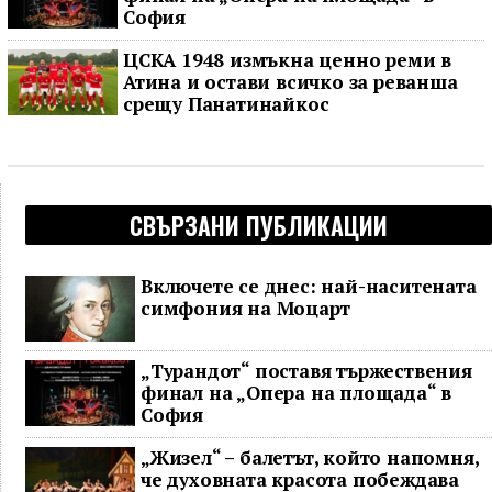
София
ЦСКА 1948 измъкна ценно реми в
Атина и остави всичко за реванша
срещу Панатинайкос
СВЪРЗАНИ ПУБЛИКАЦИИ
Включете се днес: най-наситената
симфония на Моцарт
„Турандот“ поставя тържествения
финал на „Опера на площада“ в
София
„Жизел“ – балетът, който напомня,
че духовната красота побеждава