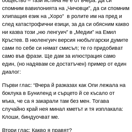
общество – тази истина не е от вчера. Да си
спомним вавилонията на „Чичовци”, да си спомним
хлипащия език на „Хоро” в ролите им на пред и
след катастрофични езици, за да си обясним какво
ни казва този „ню ленгуич” в „Медии” на Емил
Кръстев. В нюленгуич версия нюбългарски думите
сами по себе си нямат смисъл; те го придобиват
само във фрази. Ще дам за илюстрация само
един, (но надявам се достатъчен) пример от един
диалог:
Първи глас: “Вчера й разказах как Опи лежала на
боклука в Буниленд и сърцето й се късало от
мъка, че са я закарали там без мен. Тогава
случайно край нея минал кметът и тя изплакала:
Клоши, биндуочват ме.
Втори глас: Какво я правят?