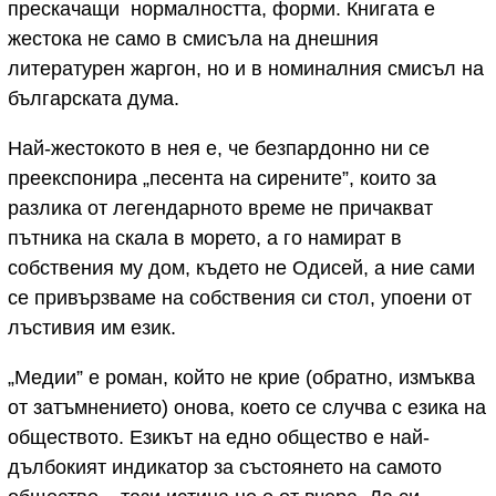
прескачащи нормалността, форми. Книгата е
жестока не само в смисъла на днешния
литературен жаргон, но и в номиналния смисъл на
българската дума.
Най-жестокото в нея е, че безпардонно ни се
преекспонира „песента на сирените”, които за
разлика от легендарното време не причакват
пътника на скала в морето, а го намират в
собствения му дом, където не Одисей, а ние сами
се привързваме на собствения си стол, упоени от
лъстивия им език.
„Медии” е роман, който не крие (обратно, измъква
от затъмнението) онова, което се случва с езика на
обществото. Езикът на едно общество е най-
дълбокият индикатор за състоянето на самото