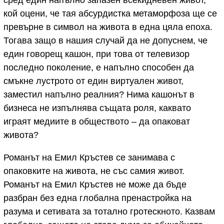
кой оцени, че тая абсурдистка метаморфоза ще се
превърне в символ на живота в една цяла епоха.
Тогава защо в нашия случай да не допуснем, че
един говорещ кашон, при това от телевизор
последно поколение, е напълно способен да
смъкне лустрото от един виртуален живот,
заместил напълно реалния? Нима кашонът в
бизнеса не изпълнява същата роля, каквато
играят медиите в обществото – да опаковат
живота?
Романът на Емил Кръстев се занимава с
опаковките на живота, не със самия живот.
Романът на Емил Кръстев не може да бъде
разбран без една глобална пренастройка на
разума и сетивата за тотално гротескното. Казвам