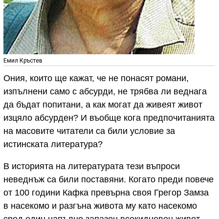
Емил Кръстев
Ония, които ще кажат, че не понасят романи,
изпълнени само с абсурди, не трябва ли веднага
да бъдат попитани, а как могат да живеят живот
изцяло абсурден? И въобще кога предпочитанията
на масовите читатели са били условие за
истинската литература?
В историята на литературата тези въпроси
неведнъж са били поставяни. Когато преди повече
от 100 години Кафка превърна своя Грегор Замза
в насекомо и разгъна живота му като насекомо
сред един напълно запазен всекидневен живот,