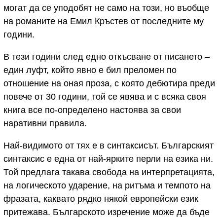
могат да се уподобят не само на този, но въобще
на романите на Емил Кръстев от последните му
години.
В тези години след едно откъсване от писането –
един луфт, който явно е бил преломен по
отношение на оная проза, с която дебютира преди
повече от 30 години, той се явява и с всяка своя
книга все по-определено настоява за свои
наративни правила.
Най-видимото от тях е в синтаксисът. Българският
синтаксис е една от най-ярките перли на езика ни.
Той предлага такава свобода на интерпретацията,
на логическото ударение, на ритъма и темпото на
фразата, каквато рядко някой европейски език
притежава. Българското изречение може да бъде