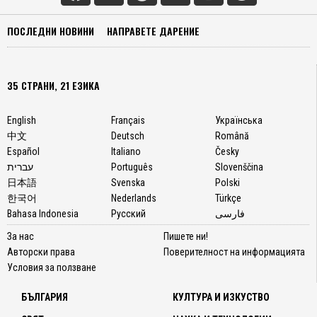
ПОСЛЕДНИ НОВИНИ
НАПРАВЕТЕ ДАРЕНИЕ
35 СТРАНИ, 21 ЕЗИКА
English
Français
Українська
中文
Deutsch
Română
Español
Italiano
Česky
עברית
Português
Slovenščina
日本語
Svenska
Polski
한국어
Nederlands
Türkçe
Bahasa Indonesia
Русский
فارسی
За нас
Пишете ни!
Авторски права
Поверителност на информацията
Условия за ползване
БЪЛГАРИЯ
КУЛТУРА И ИЗКУСТВО