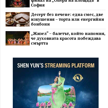
финал на „Опера на площада“ в
София
Десерт без печене: една смес, две
изкушения – торта или енергийни
бонбони
„Жизел“ – балетът, който напомня,
че духовната красота побеждава
смъртта