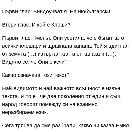
Първи глас: Биндоучват я. На нюбългарски.
Втори глас: И кой е Клоши?
Първи глас: Кметът. Опи усетила, че е бъган като
всички клошари и щракнала капана. Той я вдигнал
от земята (…) изтъргал калта от капака и (…).
Видяло се, че Опи е кечи”.
Какво означава този текст?
Най-видимото и най-важното всъщност е извън
текста. И то е , че две поколения от един и същ
народ говорят помежду си на взаимно
неразбираем език.
Сега трябва да сме разбрали, какво ни казва Емил