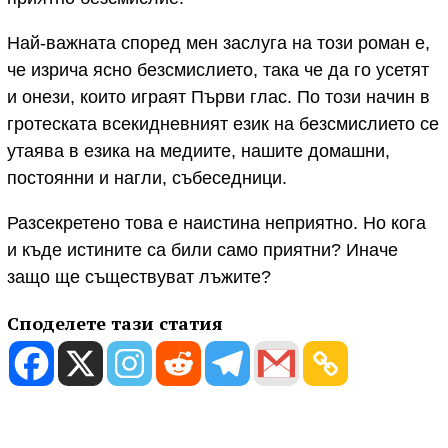
Най-важната според мен заслуга на този роман е,
че изрича ясно безсмислието, така че да го усетят
и онези, които играят Първи глас. По този начин в
гротеската всекидневният език на безсмислието се
утаява в езика на медиите, нашите домашни,
постоянни и нагли, събеседници.
Разсекретено това е наистина неприятно. Но кога
и къде истините са били само приятни? Иначе
защо ще съществуват лъжите?
Споделете тази статия