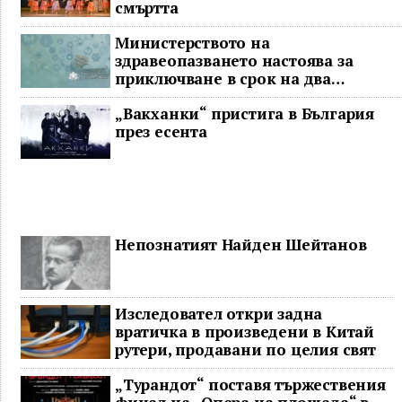
смъртта
Министерството на
здравеопазването настоява за
приключване в срок на два
ключови строителни проекта
„Вакханки“ пристига в България
през есента
Непознатият Найден Шейтанов
Изследовател откри задна
вратичка в произведени в Китай
рутери, продавани по целия свят
„Турандот“ поставя тържествения