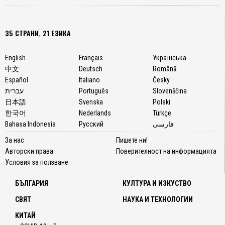
35 СТРАНИ, 21 ЕЗИКА
English
Français
Українська
中文
Deutsch
Română
Español
Italiano
Česky
עברית
Português
Slovenščina
日本語
Svenska
Polski
한국어
Nederlands
Türkçe
Bahasa Indonesia
Русский
فارسی
За нас
Пишете ни!
Авторски права
Поверителност на информацията
Условия за ползване
БЪЛГАРИЯ
КУЛТУРА И ИЗКУСТВО
СВЯТ
НАУКА И ТЕХНОЛОГИИ
КИТАЙ