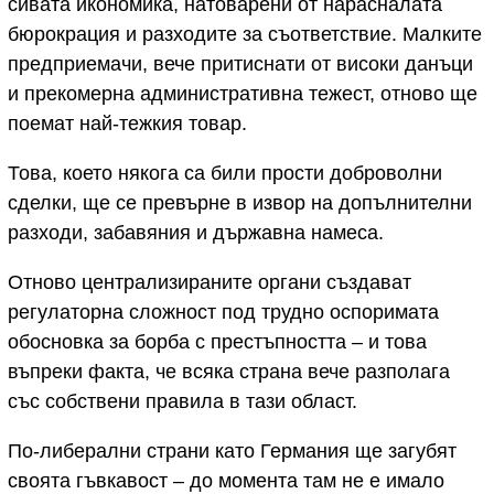
сивата икономика, натоварени от нарасналата
бюрокрация и разходите за съответствие. Малките
предприемачи, вече притиснати от високи данъци
и прекомерна административна тежест, отново ще
поемат най-тежкия товар.
Това, което някога са били прости доброволни
сделки, ще се превърне в извор на допълнителни
разходи, забавяния и държавна намеса.
Отново централизираните органи създават
регулаторна сложност под трудно оспоримата
обосновка за борба с престъпността – и това
въпреки факта, че всяка страна вече разполага
със собствени правила в тази област.
По-либерални страни като Германия ще загубят
своята гъвкавост – до момента там не е имало