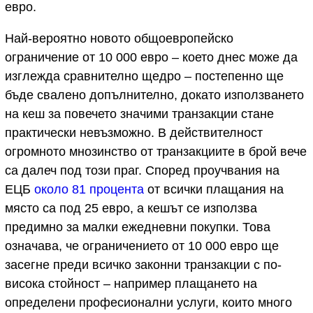
евро.
Най-вероятно новото общоевропейско
ограничение от 10 000 евро – което днес може да
изглежда сравнително щедро – постепенно ще
бъде свалено допълнително, докато използването
на кеш за повечето значими транзакции стане
практически невъзможно. В действителност
огромното мнозинство от транзакциите в брой вече
са далеч под този праг. Според проучвания на
ЕЦБ
около 81 процента
от всички плащания на
място са под 25 евро, а кешът се използва
предимно за малки ежедневни покупки. Това
означава, че ограничението от 10 000 евро ще
засегне преди всичко законни транзакции с по-
висока стойност – например плащането на
определени професионални услуги, които много