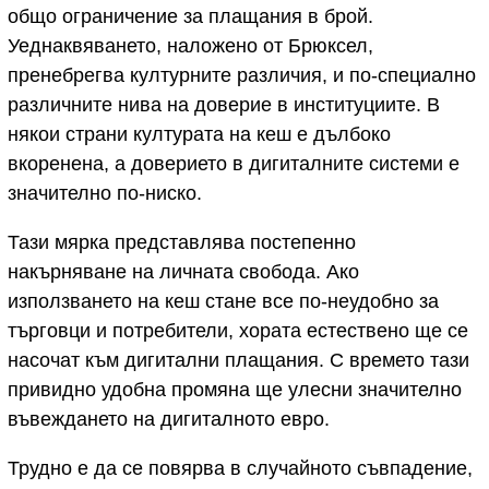
общо ограничение за плащания в брой.
Уеднаквяването, наложено от Брюксел,
пренебрегва културните различия, и по-специално
различните нива на доверие в институциите. В
някои страни културата на кеш е дълбоко
вкоренена, а доверието в дигиталните системи е
значително по-ниско.
Тази мярка представлява постепенно
накърняване на личната свобода. Ако
използването на кеш стане все по-неудобно за
търговци и потребители, хората естествено ще се
насочат към дигитални плащания. С времето тази
привидно удобна промяна ще улесни значително
въвеждането на дигиталното евро.
Трудно е да се повярва в случайното съвпадение,