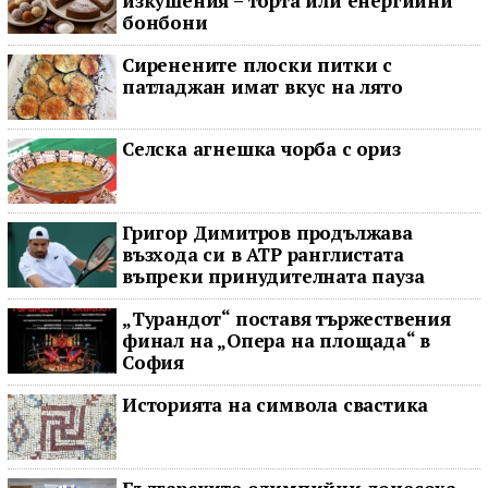
изкушения – торта или енергийни
бонбони
Сиренените плоски питки с
патладжан имат вкус на лято
Селска агнешка чорба с ориз
Григор Димитров продължава
възхода си в ATP ранглистата
въпреки принудителната пауза
„Турандот“ поставя тържествения
финал на „Опера на площада“ в
София
Историята на символа свастика