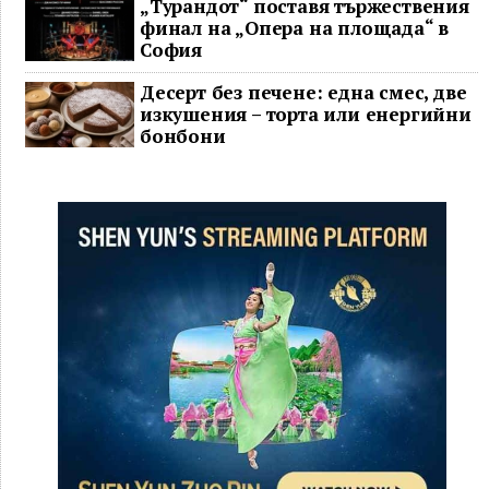
„Турандот“ поставя тържествения
финал на „Опера на площада“ в
София
Десерт без печене: една смес, две
изкушения – торта или енергийни
бонбони