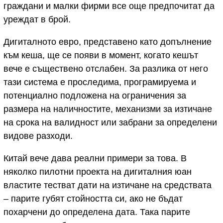
граждани и малки фирми все още предпочитат да
уреждат в брой.
Дигиталното евро, представено като допълнение
към кеша, ще се появи в момент, когато кешът
вече е съществено отслабен. За разлика от него
тази система е проследима, програмируема и
потенциално подложена на ограничения за
размера на наличностите, механизми за изтичане
на срока на валидност или забрани за определени
видове разходи.
Китай вече дава реални примери за това. В
няколко пилотни проекта на дигиталния юан
властите тестват дати на изтичане на средствата
– парите губят стойността си, ако не бъдат
похарчени до определена дата. Така парите