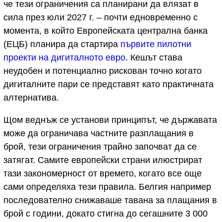
че тези ограничения са планирани да влязат в
сила през юли 2027 г. – почти едновременно с
момента, в който Европейската централна банка
(ЕЦБ) планира да стартира
първите пилотни
проекти на дигиталното евро
. Кешът става
неудобен и потенциално рискован точно когато
дигиталните пари се представят като практичната
алтернатива.
Щом веднъж се установи принципът, че държавата
може да ограничава частните разплащания в
брой, тези ограничения трайно започват да се
затягат. Самите европейски страни илюстрират
тази закономерност от времето, когато все още
сами определяха тези правила. Белгия например
последователно снижаваше тавана за плащания в
брой с години, докато стигна до сегашните 3 000