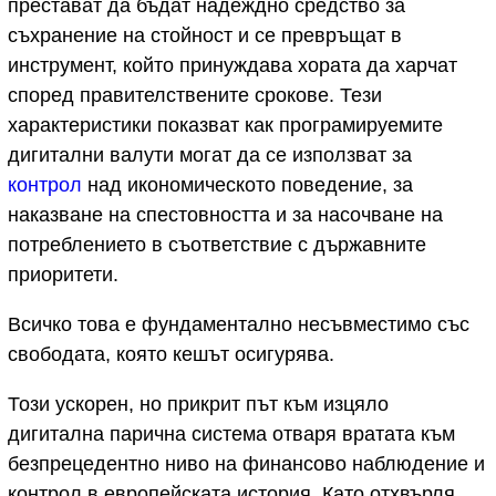
престават да бъдат надеждно средство за
съхранение на стойност и се превръщат в
инструмент, който принуждава хората да харчат
според правителствените срокове. Тези
характеристики показват как програмируемите
дигитални валути могат да се използват за
контрол
над икономическото поведение, за
наказване на спестовността и за насочване на
потреблението в съответствие с държавните
приоритети.
Всичко това е фундаментално несъвместимо със
свободата, която кешът осигурява.
Този ускорен, но прикрит път към изцяло
дигитална парична система отваря вратата към
безпрецедентно ниво на финансово наблюдение и
контрол в европейската история. Като отхвърля