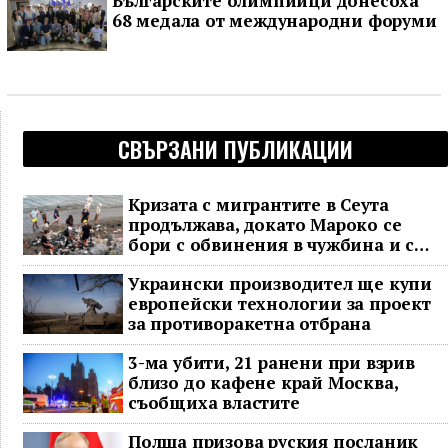
Българските олимпийци донесоха
68 медала от международни форуми
СВЪРЗАНИ ПУБЛИКАЦИИ
Кризата с мигрантите в Сеута
продължава, докато Мароко се
бори с обвинения в чужбина и с
гнева у дома
Украински производител ще купи
европейски технологии за проект
за противоракетна отбрана
3-ма убити, 21 ранени при взрив
близо до кафене край Москва,
съобщиха властите
Полша призова руския посланик