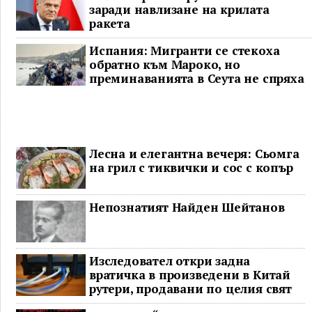
заради навлизане на крилата
ракета
Испания: Мигранти се стекоха
обратно към Мароко, но
преминаванията в Сеута не спряха
Лесна и елегантна вечеря: Сьомга
на грил с тиквички и сос с копър
Непознатият Найден Шейтанов
Изследовател откри задна
вратичка в произведени в Китай
рутери, продавани по целия свят