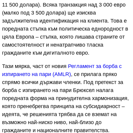
11 500 долара). Всяка транзакция над 3 000 евро
(малко под 3 500 долара) ще изисква
задължителна идентификация на клиента. Това е
поредната стъпка към политическа еднородност в
цяла Европа – стъпка, която лишава страните от
самостоятелност и ненатрапчиво тласка
гражданите към дигиталното евро.
Тази мярка, част от новия
Регламент за борба с
изпирането на пари (AMLR)
, се прилага пряко
спрямо всички държави членки. Под претекст за
борба с изпирането на пари Брюксел налага
поредната форма на принудителна хармонизация,
която пренебрегва принципа на субсидиарност –
идеята, че решенията трябва да се вземат на
възможно най-ниско ниво, най-близо до
гражданите и националните правителства.