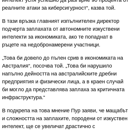
интелект успя успешно да разгърне 90 процента от
реалните атаки за киберсигурност“, казва той.
В тази връзка главният изпълнителен директор
подчерта заплахата от автономните изкуствени
интелекти за икономиката, ако те попаднат в
ръцете на недобронамерени участници.
„Това би довело до пълен срив в икономиката на
Австралия“, посочва той. „Това би нарушило
напълно дейността на австралийските дребни
предприятия и физически лица, а в краен случай
би могло да представлява заплаха за критичната
инфраструктура.“
В подкрепа на това мнение Пур заяви, че мащабът
и сложността на заплахите, породени от изкуствен
интелект, ще се увеличат драстично с