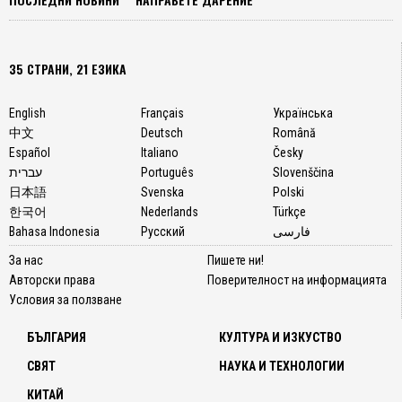
35 СТРАНИ, 21 ЕЗИКА
English
Français
Українська
中文
Deutsch
Română
Español
Italiano
Česky
עברית
Português
Slovenščina
日本語
Svenska
Polski
한국어
Nederlands
Türkçe
Bahasa Indonesia
Русский
فارسی
За нас
Пишете ни!
Авторски права
Поверителност на информацията
Условия за ползване
БЪЛГАРИЯ
КУЛТУРА И ИЗКУСТВО
СВЯТ
НАУКА И ТЕХНОЛОГИИ
КИТАЙ