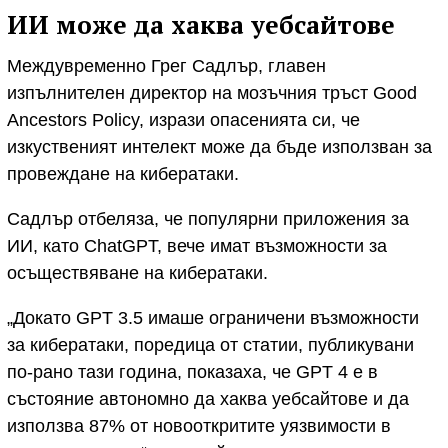
ИИ може да хаква уебсайтове
Междувременно Грег Садлър, главен
изпълнителен директор на мозъчния тръст Good
Ancestors Policy, изрази опасенията си, че
изкуственият интелект може да бъде използван за
провеждане на кибератаки.
Садлър отбеляза, че популярни приложения за
ИИ, като ChatGPT, вече имат възможности за
осъществяване на кибератаки.
„Докато GPT 3.5 имаше ограничени възможности
за кибератаки, поредица от статии, публикувани
по-рано тази година, показаха, че GPT 4 е в
състояние автономно да хаква уебсайтове и да
използва 87% от новооткритите уязвимости в