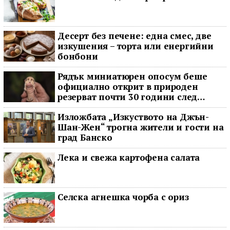
Десерт без печене: една смес, две
изкушения – торта или енергийни
бонбони
Рядък миниатюрен опосум беше
официално открит в природен
резерват почти 30 години след
последното му наблюдение
Изложбата „Изкуството на Джън-
Шан-Жен“ трогна жители и гости на
град Банско
Лека и свежа картофена салата
Селска агнешка чорба с ориз