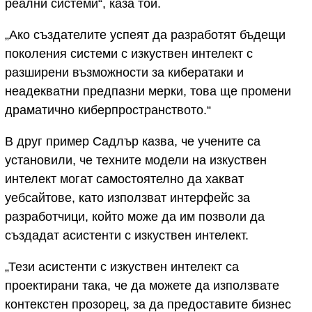
реални системи“, каза той.
„Ако създателите успеят да разработят бъдещи
поколения системи с изкуствен интелект с
разширени възможности за кибератаки и
неадекватни предпазни мерки, това ще промени
драматично киберпространството.“
В друг пример Садлър казва, че учените са
установили, че техните модели на изкуствен
интелект могат самостоятелно да хакват
уебсайтове, като използват интерфейс за
разработчици, който може да им позволи да
създадат асистенти с изкуствен интелект.
„Тези асистенти с изкуствен интелект са
проектирани така, че да можете да използвате
контекстен прозорец, за да предоставите бизнес