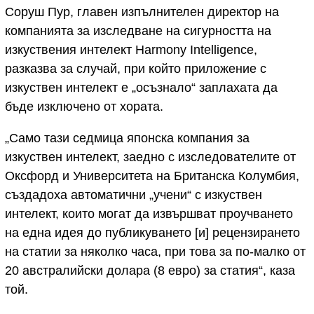
Соруш Пур, главен изпълнителен директор на
компанията за изследване на сигурността на
изкуствения интелект Harmony Intelligence,
разказва за случай, при който приложение с
изкуствен интелект е „осъзнало“ заплахата да
бъде изключено от хората.
„Само тази седмица японска компания за
изкуствен интелект, заедно с изследователите от
Оксфорд и Университета на Британска Колумбия,
създадоха автоматични „учени“ с изкуствен
интелект, които могат да извършват проучването
на една идея до публикуването [и] рецензирането
на статии за няколко часа, при това за по-малко от
20 австралийски долара (8 евро) за статия“, каза
той.