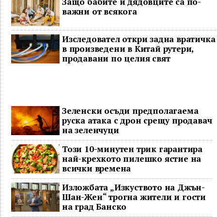
Защо бабите и дядовците са по-
важни от всякога
Изследовател откри задна вратичка
в произведени в Китай рутери,
продавани по целия свят
Зеленски осъди предполагаема
руска атака с дрон срещу продавач
на зеленчуци
Този 10-минутен трик гарантира
най-крехкото пилешко ястие на
всички времена
Изложбата „Изкуството на Джън-
Шан-Жен“ трогна жители и гости
на град Банско