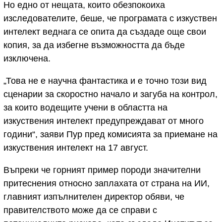
Но едно от нещата, които обезпокоиха
изследователите, беше, че програмата с изкуствен
интелект веднага се опита да създаде още свои
копия, за да избегне възможността да бъде
изключена.
„Това не е научна фантастика и е точно този вид
сценарии за скоростно начало и загуба на контрол,
за които водещите учени в областта на
изкуствения интелект предупреждават от много
години“, заяви Пур пред комисията за приемане на
изкуствения интелект на 17 август.
Въпреки че горният пример породи значителни
притеснения относно заплахата от страна на ИИ,
главният изпълнителен директор обяви, че
правителството може да се справи с