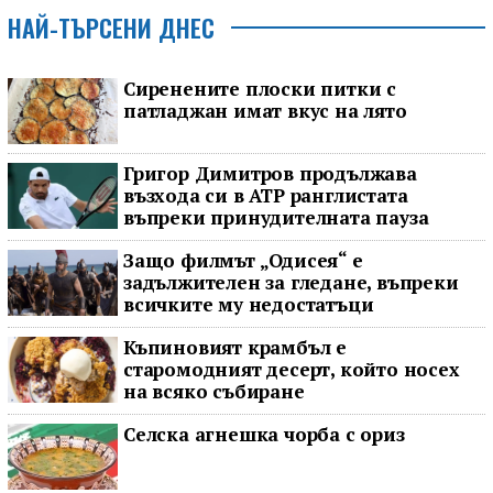
НАЙ-ТЪРСЕНИ ДНЕС
Сиренените плоски питки с
патладжан имат вкус на лято
Григор Димитров продължава
възхода си в ATP ранглистата
въпреки принудителната пауза
Защо филмът „Одисея“ е
задължителен за гледане, въпреки
всичките му недостатъци
Къпиновият крамбъл е
старомодният десерт, който носех
на всяко събиране
Селска агнешка чорба с ориз