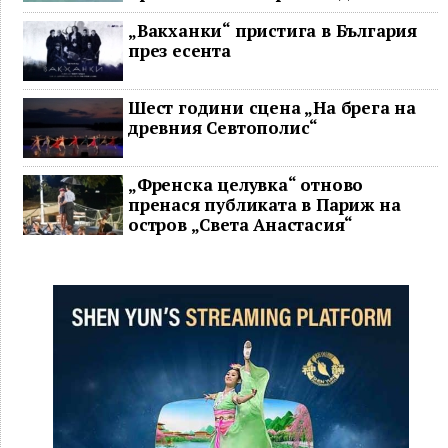
ключови строителни проекта
„Вакханки“ пристига в България
през есента
Шест години сцена „На брега на
древния Севтополис“
„Френска целувка“ отново
пренася публиката в Париж на
остров „Света Анастасия“