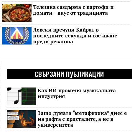
Телешка саздърма с картофи и
домати – вкус от традицията
Левски пречупи Кайрат в
последните секунди и взе аванс
преди реванша
СВЪРЗАНИ ПУБЛИКАЦИИ
Как ИИ променя музикалната
индустрия
Защо думата “метафизика” днес е
на рафта с кристалите, а не в
университета