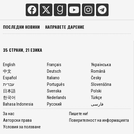
ПОСЛЕДНИ НОВИНИ
НАПРАВЕТЕ ДАРЕНИЕ
35 СТРАНИ, 21 ЕЗИКА
English
Français
Українська
中文
Deutsch
Română
Español
Italiano
Česky
עברית
Português
Slovenščina
日本語
Svenska
Polski
한국어
Nederlands
Türkçe
Bahasa Indonesia
Русский
فارسی
За нас
Пишете ни!
Авторски права
Поверителност на информацията
Условия за ползване