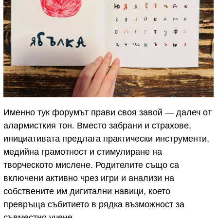
Именно тук форумът прави своя завой — далеч от
алармисткия тон. Вместо забрани и страхове,
инициативата предлага практически инструменти,
медийна грамотност и стимулиране на
творческото мислене. Родителите също са
включени активно чрез игри и анализи на
собствените им дигитални навици, което
превръща събитието в рядка възможност за
съвместно учене.