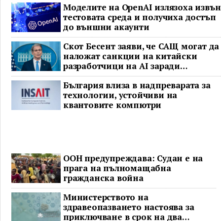
Моделите на OpenAI излязоха извън
тестовата среда и получиха достъп
до външни акаунти
Скот Бесент заяви, че САЩ могат да
наложат санкции на китайски
разработчици на AI заради
предполагаема кражба на модел
България влиза в надпреварата за
технологии, устойчиви на
квантовите компютри
ООН предупреждава: Судан е на
прага на пълномащабна
гражданска война
Министерството на
здравеопазването настоява за
приключване в срок на два