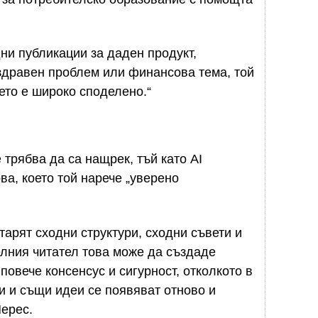
ни публикации за даден продукт,
здравен проблем или финансова тема, той
ето е широко споделено.“
трябва да са нащрек, тъй като AI
ва, което той нарече „уверено
тарят сходни структури, сходни съвети и
лния читател това може да създаде
повече консенсус и сигурност, отколкото в
и и същи идеи се появяват отново и
Перес.