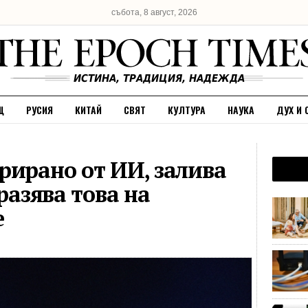
събота, 8 август, 2026
Щ
РУСИЯ
КИТАЙ
СВЯТ
КУЛТУРА
НАУКА
ДУХ И 
рирано от ИИ, залива
разява това на
е