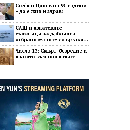
Стефан Цанев на 90 години
език
– да е жив и здрав!
САЩ и азиатските
съюзници задълбочиха
отбранителните си връзки
срещу Китай
Число 13: Смърт, безредие и
вратата към нов живот