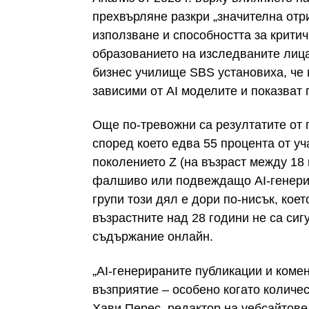
прехвърляне разкри „значителна отр
използване и способността за крити
образованието на изследваните лиц
бизнес училище SBS установиха, че 
зависими от AI моделите и показват 
Още по-тревожни са резултатите от 
според което едва 55 процента от уч
поколението Z (на възраст между 18 
фалшиво или подвеждащо AI-генери
групи този дял е дори по-нисък, кое
възрастните над 28 години не са сиг
съдържание онлайн.
„AI-генерираните публикации и коме
възприятие – особено когато количес
Хави Перес, редактор на уебсайтове