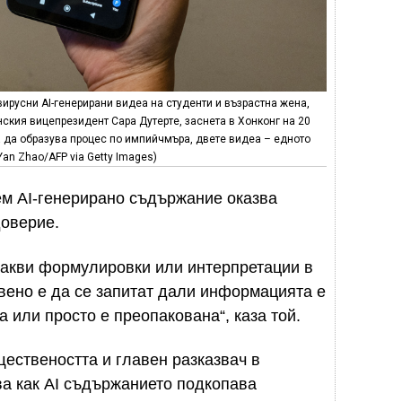
русни AI-генерирани видеа на студенти и възрастна жена,
ия вицепрезидент Сара Дутерте, заснета в Хонконг на 20
а да образува процес по импийчмъра, двете видеа – едното
Yan Zhao/AFP via Getty Images)
ем AI-генерирано съдържание оказва
доверие.
накви формулировки или интерпретации в
вено е да се запитат дали информацията е
 или просто е преопакована“, каза той.
ществеността и главен разказвач в
а как AI съдържанието подкопава