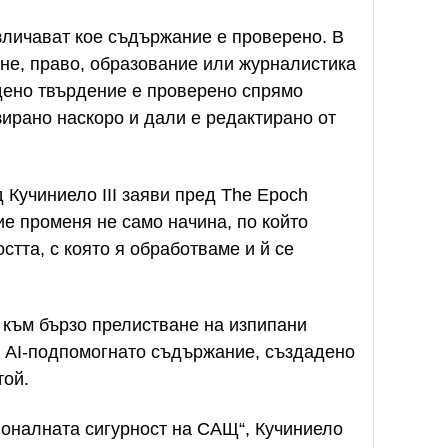
азличават кое съдържание е проверено. В
не, право, образование или журналистика
дено твърдение е проверено спрямо
зирано наскоро и дали е редактирано от
 Кучиниело III заяви пред The Epoch
ие променя не само начина, по който
тта, с която я обработваме и й се
 към бързо прелистване на изпипани
и AI-подпомогнато съдържание, създадено
той.
ционалната сигурност на САЩ“, Кучиниело