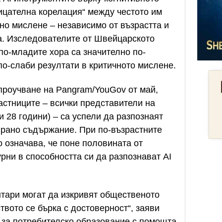
ицателна корелация“ между честото им
чно мислене – независимо от възрастта и
а. Изследователите от Швейцарското
по-младите хора са значително по-
по-слаби резултати в критичното мислене.
проучване на Pangram/YouGov от май,
астниците – всички представители на
и 28 години) – са успели да разпознаят
рано съдържание. При по-възрастните
то означава, че поне половината от
урни в способността си да разпознават AI
нтари могат да изкривят общественото
твото се бърка с достоверност“, заяви
 за потребителско образование с помощта