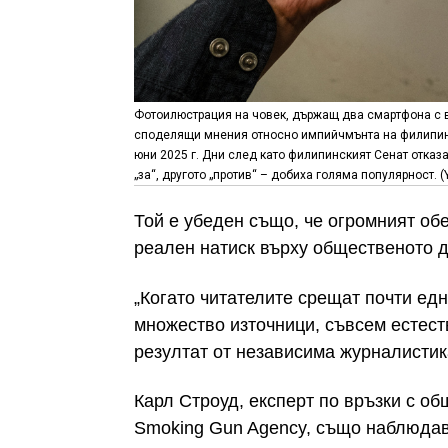
Фотоилюстрация на човек, държащ два смартфона с ви
споделящи мнения относно импийчмънта на филипинск
юни 2025 г. Дни след като филипинският Сенат отказ
„за“, другото „против“ – добиха голяма популярност. (
Той е убеден също, че огромният об
реален натиск върху общественото 
„Когато читателите срещат почти ед
множество източници, съвсем естест
резултат от независима журналистика
Карл Строуд, експерт по връзки с об
Smoking Gun Agency, също наблюдав