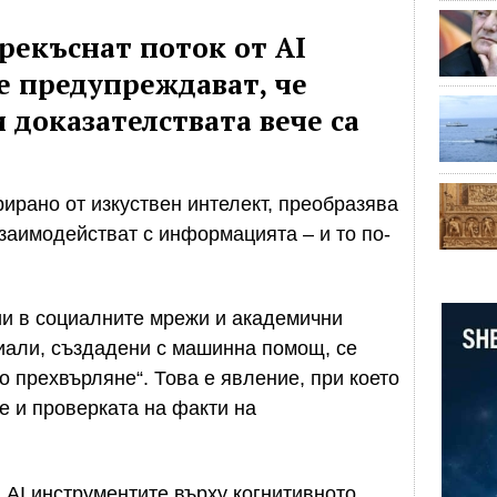
рекъснат поток от AI
е предупреждават, че
 доказателствата вече са
рирано от изкуствен интелект, преобразява
взаимодействат с информацията – и то по-
ии в социалните мрежи и академични
иали, създадени с машинна помощ, се
то прехвърляне“. Това е явление, при което
е и проверката на факти на
а AI инструментите върху когнитивното