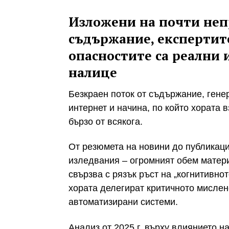
Изложени на почти неп
съдържание, експертит
опасностите са реални и
налице
Безкраен поток от съдържание, гене
интернет и начина, по който хората 
бързо от всякога.
От резюмета на новини до публикац
изледвания – огромният обем матер
свързва с рязък ръст на „когнитивно
хората делегират критичното мислен
автоматизирани системи.
Анализ от 2025 г. върху влиянието н