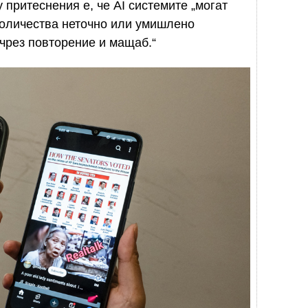
 притеснения е, че AI системите „могат
количества неточно или умишлено
чрез повторение и мащаб.“