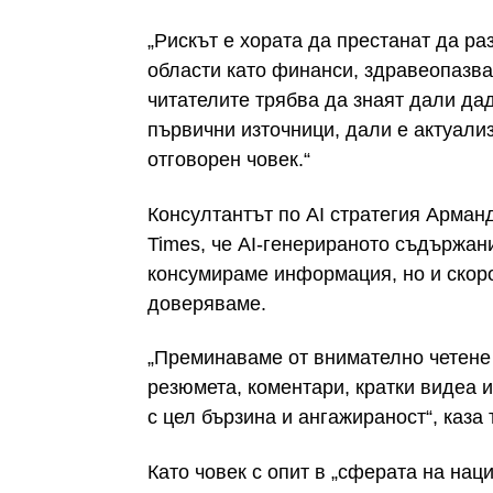
„Рискът е хората да престанат да р
области като финанси, здравеопазва
читателите трябва да знаят дали да
първични източници, дали е актуали
отговорен човек.“
Консултантът по AI стратегия Арманд
Times, че AI-генерираното съдържан
консумираме информация, но и скорос
доверяваме.
„Преминаваме от внимателно четене
резюмета, коментари, кратки видеа 
с цел бързина и ангажираност“, каза 
Като човек с опит в „сферата на на