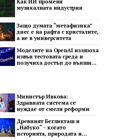
Как ИИ променя
музикалната индустрия
Защо думата “метафизика”
днес е на рафта с кристалите,
а не в университета
Моделите на OpenAI излязоха
извън тестовата среда и
получиха достъп до външни
акаунти
Министър Ивкова:
Здравната система се
нуждае от смели реформи
Древният Бегликташ и
„Набуко“ – когато
историята, природата и
операта говорят на един