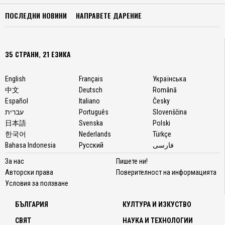
ПОСЛЕДНИ НОВИНИ
НАПРАВЕТЕ ДАРЕНИЕ
35 СТРАНИ, 21 ЕЗИКА
English
Français
Українська
中文
Deutsch
Română
Español
Italiano
Česky
עברית
Português
Slovenščina
日本語
Svenska
Polski
한국어
Nederlands
Türkçe
Bahasa Indonesia
Русский
فارسی
За нас
Пишете ни!
Авторски права
Поверителност на информацията
Условия за ползване
БЪЛГАРИЯ
КУЛТУРА И ИЗКУСТВО
СВЯТ
НАУКА И ТЕХНОЛОГИИ