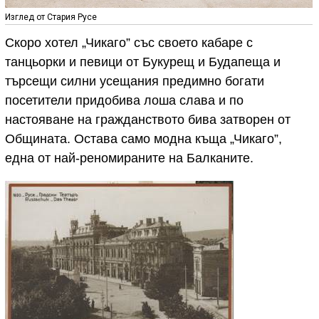
Изглед от Стария Русе
Скоро хотел „Чикаго” със своето кабаре с
танцьорки и певици от Букурещ и Будапеща и
търсещи силни усещания предимно богати
посетители придобива лоша слава и по
настояване на гражданството бива затворен от
Общината. Остава само модна къща „Чикаго”,
една от най-реномираните на Балканите.