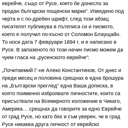
еврейче, също от Русе, което бе донесло за
продан български пощенски марки”. Изведено под
черта и с по-дребен шрифт, след този абзац
писателят публикува в пътеписа си и писмото,
което е получил по-късно от Соломон Блаущайн.
То носи дата 7 февруари 1894 г. и е написано в
Русе. В запазеното по този начин писмо можем да
чуем гласа на „русенското еврейче”:
„Почитаемий Г-не Алеко Константинов, От днес и
преди месец и половина срещнах в една брошура
на „Български преглед” една Ваша дописка, в
която поименно изброявате личностите, които са
присъствали на Всемирното изложение в Чикаго,
Америка… срещнах да говорите за едно Еврейче
от град Русе, но като бях и съм уверен, че в град
Русе никаква друга личност от еврейско