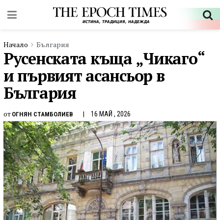
Начало
България
Русенската къща „Чикаго“
и първият асансьор в
България
от
16 МАЙ , 2026
ОГНЯН СТАМБОЛИЕВ