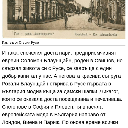
Изглед от Стария Русе
И така, спечелил доста пари, предприемчивият
евреин Соломон Блаунщайн, роден в Свищов, но
свързал живота си с Русе, се завръща с един
добър капитал у нас. А неговата красива съпруга
Розали Блаунщайн открива в Русе първата в
България модна къща за дамски шапки „Чикаго”,
която се оказала доста посещавана и печеливша.
С клонове в София и Плевен, тя внасяла
европейската мода в България направо от
Лондон, Виена и Париж. По онова време всички