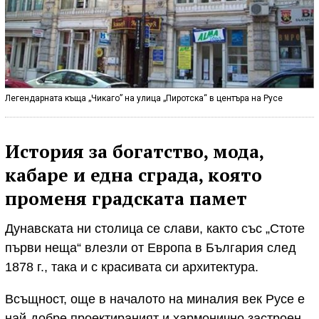
Легендарната къща „Чикаго” на улица „Пиротска“ в центъра на Русе
История за богатство, мода,
кабаре и една сграда, която
променя градската памет
Дунавската ни столица се слави, както със „Стоте
първи неща“ влезли от Европа в България след
1878 г., така и с красивата си архитектура.
Всъщност, още в началото на миналия век Русе е
най-добре проектираният и хармонично застроен