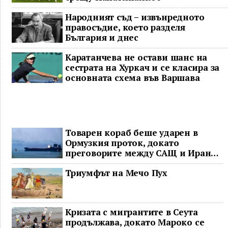
Народният съд – извънредното
правосъдие, което разделя
България и днес
Каратанчева не остави шанс на
сестрата на Хуркач и се класира за
основната схема във Варшава
Товарен кораб беше ударен в
Ормузкия проток, докато
преговорите между САЩ и Иран
останаха в безизходица
Триумфът на Мечо Пух
Кризата с мигрантите в Сеута
продължава, докато Мароко се