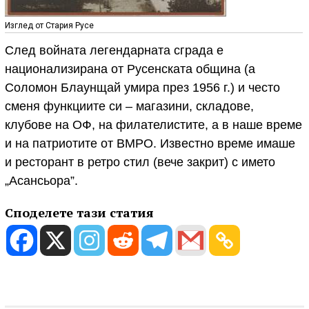
Изглед от Стария Русе
След войната легендарната сграда е
национализирана от Русенската община (а
Соломон Блаунщай умира през 1956 г.) и често
сменя функциите си – магазини, складове,
клубове на ОФ, на филателистите, а в наше време
и на патриотите от ВМРО. Известно време имаше
и ресторант в ретро стил (вече закрит) с името
„Асансьора”.
Споделете тази статия