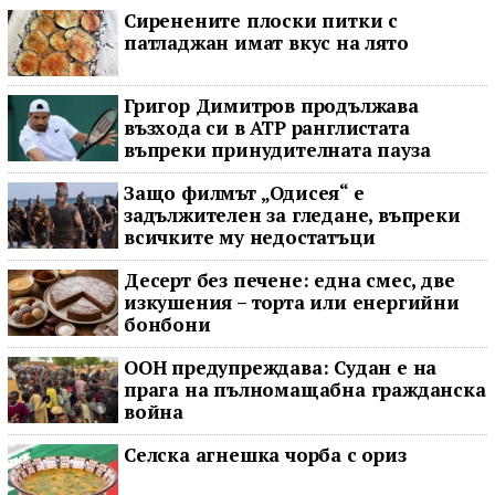
Сиренените плоски питки с
патладжан имат вкус на лято
Григор Димитров продължава
възхода си в ATP ранглистата
въпреки принудителната пауза
Защо филмът „Одисея“ е
задължителен за гледане, въпреки
всичките му недостатъци
Десерт без печене: една смес, две
изкушения – торта или енергийни
бонбони
ООН предупреждава: Судан е на
прага на пълномащабна гражданска
война
Селска агнешка чорба с ориз