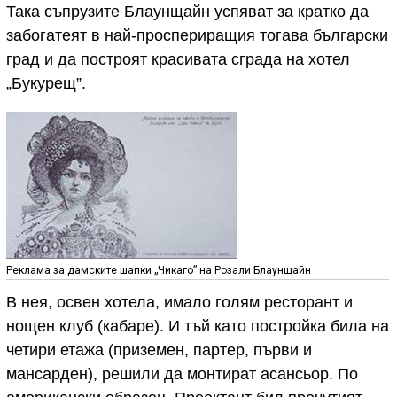
Така съпрузите Блаунщайн успяват за кратко да
забогатеят в най-проспериращия тогава български
град и да построят красивата сграда на хотел
„Букурещ”.
Реклама за дамските шапки „Чикаго” на Розали Блаунщайн
В нея, освен хотела, имало голям ресторант и
нощен клуб (кабаре). И тъй като постройка била на
четири етажа (приземен, партер, първи и
мансарден), решили да монтират асансьор. По