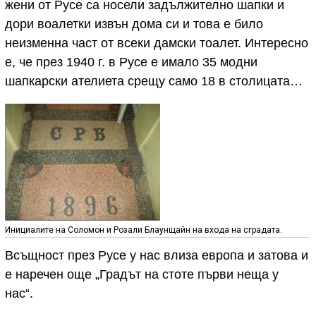
жени от Русе са носели задължително шапки и
дори воалетки извън дома си и това е било
неизменна част от всеки дамски тоалет. Интересно
е, че през 1940 г. в Русе е имало 35 модни
шапкарски ателиета срещу само 18 в столицата…
Инициалите на Соломон и Розали Блаунщайн на входа на сградата.
Всъщност през Русе у нас влиза европа и затова и
е наречен още „Градът на стоте първи неща у
нас“.