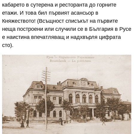
кабарето в сутерена и ресторанта до горните
етажи. И това бил първият асансьор в
Княжеството! (Всъщност списъкът на първите
неща построени или случили се в България в Русе
е наистина впечатляващ и надхвърля цифрата
сто).