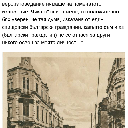
вероизповедание нямаше на поменатото
изложение „Чикаго” освен мене, то положително
бях уверен, че тая дума, изказана от един
свищовски български гражданин, какъвто съм и аз
(български гражданин) не се отнася за други
никого освен за моята личност…”.