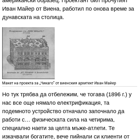
американски образец. Проектант бил прочутият
Иван Майер от Виена, работил по онова време за
дунавската на столица.
Макет на проекта за „Чикаго” от виенския архитект Иван Майер
Но тук трябва да отбележим, че тогава (1896 г.) у
нас все още нямало електрификация, та
подемното устройство отначало започнало да
работи с… физическата сила на четирима,
специално наети за целта мъже-атлети. Те
изкачвали богатите, вече пийнали си клиенти от