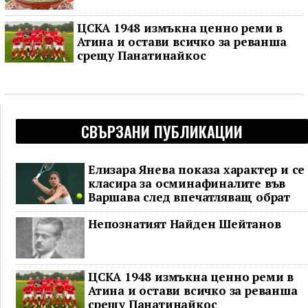
ЦСКА 1948 измъкна ценно реми в
Атина и остави всичко за реванша
срещу Панатинайкос
СВЪРЗАНИ ПУБЛИКАЦИИ
Елизара Янева показа характер и се
класира за осминафиналите във
Варшава след впечатляващ обрат
Непознатият Найден Шейтанов
ЦСКА 1948 измъкна ценно реми в
Атина и остави всичко за реванша
срещу Панатинайкос