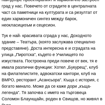
град у нас. Повечето от сградите в централната
част са паметници на културата и са резултат от
един хармоничен синтез между барок,
неокласицизъм и сецесион.
Тук е най- красивата сграда у нас, Доходното
здание – Театъра, (която заслужава специално
представяне). Доста интересна е и сградата на
улица „Пиротска”, където е Училището по
изкуствата. Построена преди повече от век, тя e
имала различни функции: Хотел „Букурещ”, клуб
на филателистите, адвокатски кантори, клуб на
ВМРО, ресторант „Асансьора”. Къща с история, с
богато минало. Може да се каже дори „къща-
легенда”. Тя започва с името на търговеца
Соломон Блаунщайн, роден в Свищов, но живял в