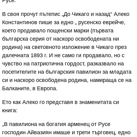
Русе.
В своя прочут пътепис „До Чикаго и назад“ Алеко
Константинов пише за едно „ русенско еврейче,
което продавало пощенски марки (първата
българска серия от наскоро освободената ни
родина) на световното изложение в Чикаго през
далечната 1893 г. И не само ги продавало, но с
чувство на патриотична гордост, разказвало на
посетителите на българския павилион за младата
си и наскоро освободена родина, намираща се на
Балканите, в Европа.
Ето как Алеко го представя в знаменитата си
книга:
„В павилиона на богатия арменец от Русе
господин Айвазиян имаше и трети търговец, едно