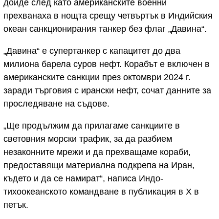
дойде след като американските военни
прехванаха в нощта срещу четвъртък в Индийския
океан санкционирания танкер без флаг „Давина“.
„Давина“ е супертанкер с капацитет до два
милиона барела суров нефт. Корабът е включен в
американските санкции през октомври 2024 г.
заради търговия с ирански нефт, сочат данните за
проследяване на съдове.
„Ще продължим да прилагаме санкциите в
световния морски трафик, за да разбием
незаконните мрежи и да прехващаме кораби,
предоставящи материална подкрепа на Иран,
където и да се намират“, написа Индо-
тихоокеанското командване в публикация в X в
петък.