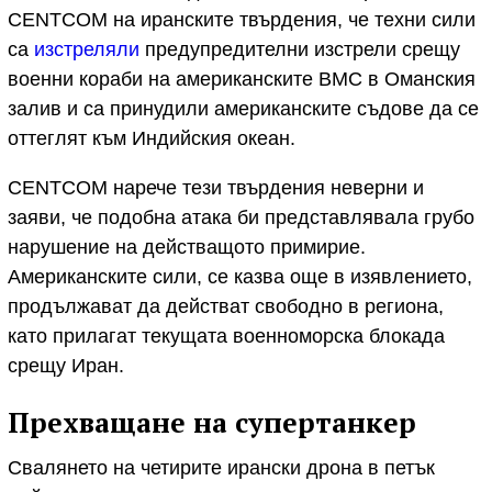
CENTCOM на иранските твърдения, че техни сили
са
изстреляли
предупредителни изстрели срещу
военни кораби на американските ВМС в Оманския
залив и са принудили американските съдове да се
оттеглят към Индийския океан.
CENTCOM нарече тези твърдения неверни и
заяви, че подобна атака би представлявала грубо
нарушение на действащото примирие.
Американските сили, се казва още в изявлението,
продължават да действат свободно в региона,
като прилагат текущата военноморска блокада
срещу Иран.
Прехващане на супертанкер
Свалянето на четирите ирански дрона в петък