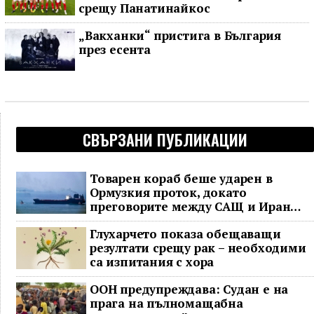
срещу Панатинайкос
„Вакханки“ пристига в България
през есента
СВЪРЗАНИ ПУБЛИКАЦИИ
Товарен кораб беше ударен в
Ормузкия проток, докато
преговорите между САЩ и Иран
останаха в безизходица
Глухарчето показа обещаващи
резултати срещу рак – необходими
са изпитания с хора
ООН предупреждава: Судан е на
прага на пълномащабна