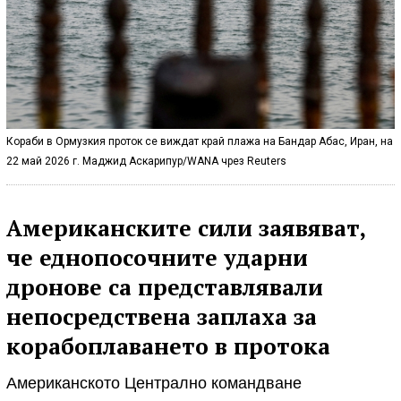
Кораби в Ормузкия проток се виждат край плажа на Бандар Абас, Иран, на
22 май 2026 г. Маджид Аскарипур/WANA чрез Reuters
Американските сили заявяват,
че еднопосочните ударни
дронове са представлявали
непосредствена заплаха за
корабоплаването в протока
Американското Централно командване