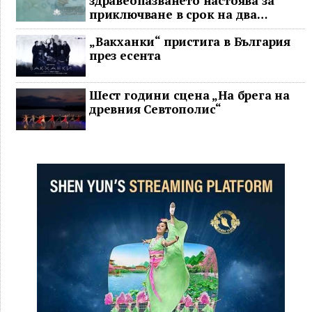
здравеопазването настоява за
приключване в срок на два
ключови строителни проекта
„Вакханки“ пристига в България
през есента
Шест години сцена „На брега на
древния Севтополис“