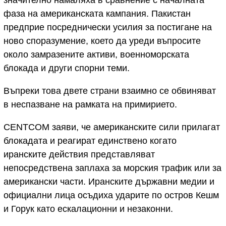
значително намаляха в сравнение с началната
фаза на американската кампания. Пакистан
предприе посреднически усилия за постигане на
ново споразумение, което да уреди въпросите
около замразените активи, военноморската
блокада и други спорни теми.
Въпреки това двете страни взаимно се обвиняват
в неспазване на рамката на примирието.
CENTCOM заяви, че американските сили прилагат
блокадата и реагират единствено когато
иранските действия представляват
непосредствена заплаха за морския трафик или за
американски части. Иранските държавни медии и
официални лица осъдиха ударите по остров Кешм
и Горук като ескалационни и незаконни.