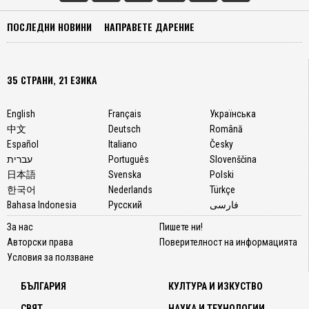
ПОСЛЕДНИ НОВИНИ
НАПРАВЕТЕ ДАРЕНИЕ
35 СТРАНИ, 21 ЕЗИКА
English
Français
Українська
中文
Deutsch
Română
Español
Italiano
Česky
עברית
Português
Slovenščina
日本語
Svenska
Polski
한국어
Nederlands
Türkçe
Bahasa Indonesia
Русский
فارسی
За нас
Пишете ни!
Авторски права
Поверителност на информацията
Условия за ползване
БЪЛГАРИЯ
КУЛТУРА И ИЗКУСТВО
СВЯТ
НАУКА И ТЕХНОЛОГИИ