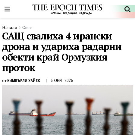
Начало
Свят
САЩ свалиха 4 ирански
дрона и удариха радарни
обекти край Ормузкия
проток
от
6 ЮНИ , 2026
КИМБЪРЛИ ХАЙЕК