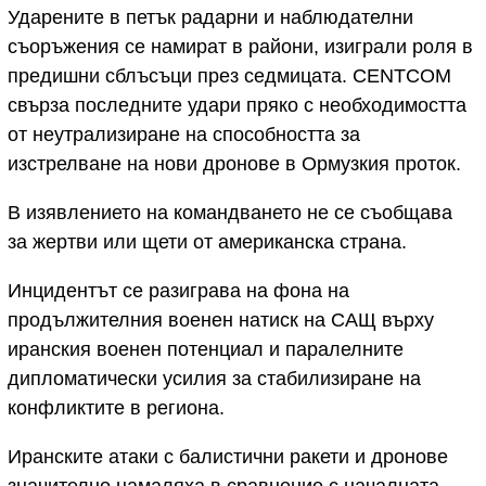
Ударените в петък радарни и наблюдателни
съоръжения се намират в райони, изиграли роля в
предишни сблъсъци през седмицата. CENTCOM
свърза последните удари пряко с необходимостта
от неутрализиране на способността за
изстрелване на нови дронове в Ормузкия проток.
В изявлението на командването не се съобщава
за жертви или щети от американска страна.
Инцидентът се разиграва
на фона на
продължителния военен натиск на САЩ върху
иранския
военен потенциал и паралелните
дипломатически усилия за стабилизиране на
конфликтите в региона.
Иранските атаки с балистични ракети и дронове