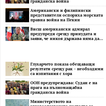
гражданска война
Американски и филипински
представители оспориха морската
правна война на Пекин
Висш американски адмирал
предупреди срещу принудата и
заяви, че никоя държава няма да
доминира в Индо-Тихоокеанския
регион
Глухарчето показа обещаващи
резултати срещу рак – необходими
са изпитания с хора
ООН предупреждава: Судан е на
прага на пълномащабна
гражданска война
Министерството на