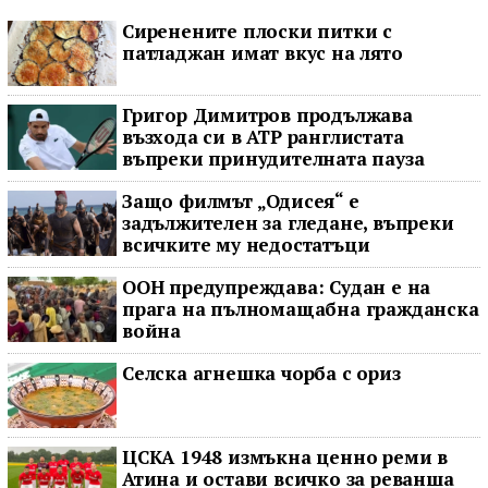
Сиренените плоски питки с
патладжан имат вкус на лято
Григор Димитров продължава
възхода си в ATP ранглистата
въпреки принудителната пауза
Защо филмът „Одисея“ е
задължителен за гледане, въпреки
всичките му недостатъци
ООН предупреждава: Судан е на
прага на пълномащабна гражданска
война
Селска агнешка чорба с ориз
ЦСКА 1948 измъкна ценно реми в
Атина и остави всичко за реванша