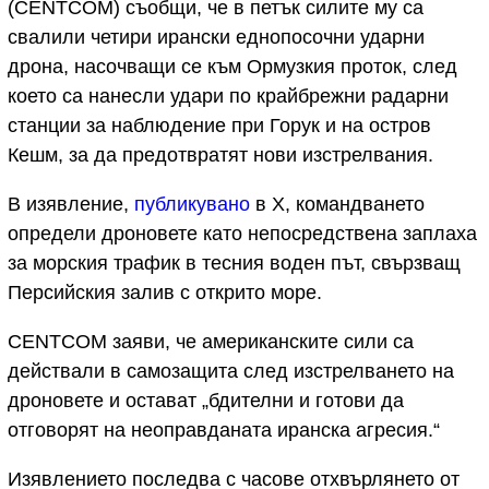
(CENTCOM) съобщи, че в петък силите му са
свалили четири ирански еднопосочни ударни
дрона, насочващи се към Ормузкия проток, след
което са нанесли удари по крайбрежни радарни
станции за наблюдение при Горук и на остров
Кешм, за да предотвратят нови изстрелвания.
В изявление,
публикувано
в X, командването
определи дроновете като непосредствена заплаха
за морския трафик в тесния воден път, свързващ
Персийския залив с открито море.
CENTCOM заяви, че американските сили са
действали в самозащита след изстрелването на
дроновете и остават „бдителни и готови да
отговорят на неоправданата иранска агресия.“
Изявлението последва с часове отхвърлянето от