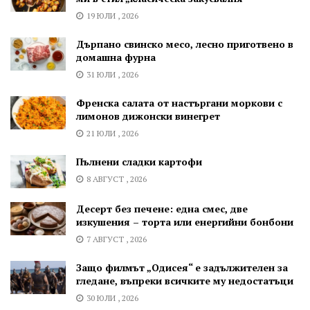
19 ЮЛИ , 2026
Дърпано свинско месо, лесно приготвено в
домашна фурна
31 ЮЛИ , 2026
Френска салата от настъргани моркови с
лимонов дижонски винегрет
21 ЮЛИ , 2026
Пълнени сладки картофи
8 АВГУСТ , 2026
Десерт без печене: една смес, две
изкушения – торта или енергийни бонбони
7 АВГУСТ , 2026
Защо филмът „Одисея“ е задължителен за
гледане, въпреки всичките му недостатъци
30 ЮЛИ , 2026