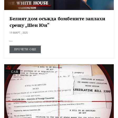
Белият дом осъжда бомбените заплахи
срещу „Шен Юн“
19 МАРТ , 2025
...
ПРОЧЕТИ ОЩЕ
САЩ