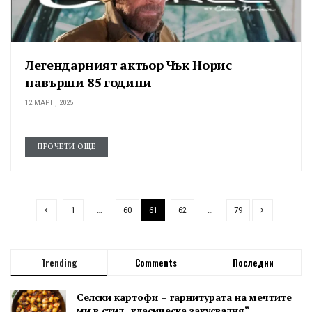
Легендарният актьор Чък Норис
навърши 85 години
12 МАРТ , 2025
...
ПРОЧЕТИ ОЩЕ
1
…
60
61
62
…
79
Trending
Comments
Последни
Селски картофи – гарнитурата на мечтите
ми в стил „класическа закусвалня“