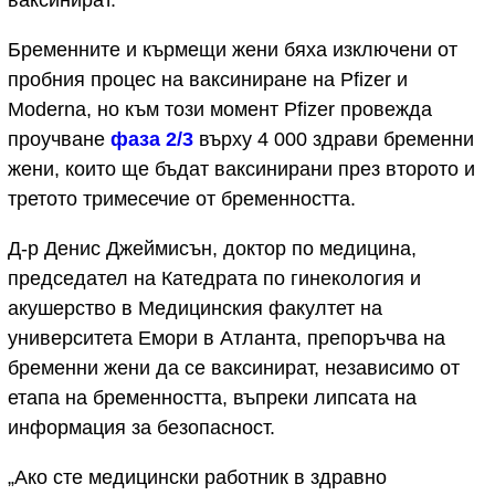
ваксинират.
Бременните и кърмещи жени бяха изключени от
пробния процес на ваксиниране на Pfizer и
Moderna, но към този момент Pfizer провежда
проучване
фаза 2/3
върху 4 000 здрави бременни
жени, които ще бъдат ваксинирани през второто и
третото тримесечие от бременността.
Д-р Денис Джеймисън, доктор по медицина,
председател на Катедрата по гинекология и
акушерство в Медицинския факултет на
университета Емори в Атланта, препоръчва на
бременни жени да се ваксинират, независимо от
етапа на бременността, въпреки липсата на
информация за безопасност.
„Ако сте медицински работник в здравно