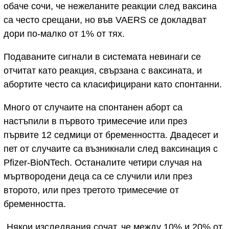
обаче сочи, че нежеланите реакции след ваксина
са често срещани, но във VAERS се докладват
дори по-малко от 1% от тях.
Подаваните сигнали в системата невинаги се
отчитат като реакция, свързана с ваксината, и
абортите често са класифицирани като спонтанни.
Много от случаите на спонтанен аборт са
настъпили в първото тримесечие или през
първите 12 седмици от бременността. Двадесет и
пет от случаите са възникнали след ваксинация с
Pfizer-BioNTech. Останалите четири случая на
мъртвородени деца са се случили или през
второто, или през третото тримесечие от
бременността.
„Някои изследвания сочат, че между 10% и 20% от