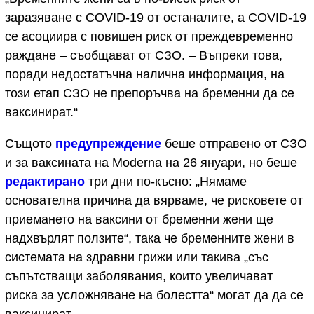
заразяване с COVID-19 от останалите, а COVID-19
се асоциира с повишен риск от преждевременно
раждане – съобщават от СЗО. – Въпреки това,
поради недостатъчна налична информация, на
този етап СЗО не препоръчва на бременни да се
ваксинират.“
Същото
предупреждение
беше отправено от СЗО
и за ваксината на Moderna на 26 януари, но беше
редактирано
три дни по-късно: „Нямаме
основателна причина да вярваме, че рисковете от
приемането на ваксини от бременни жени ще
надхвърлят ползите“, така че бременните жени в
системата на здравни грижи или такива „със
съпътстващи заболявания, които увеличават
риска за усложняване на болестта“ могат да да се