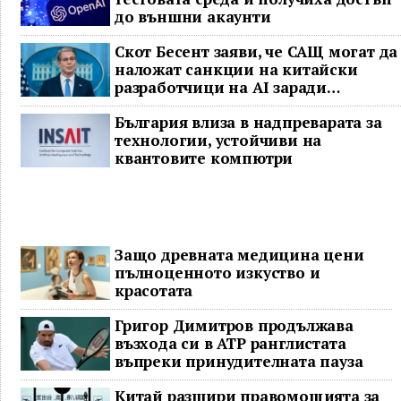
до външни акаунти
Скот Бесент заяви, че САЩ могат да
наложат санкции на китайски
разработчици на AI заради
предполагаема кражба на модел
България влиза в надпреварата за
технологии, устойчиви на
квантовите компютри
Защо древната медицина цени
пълноценното изкуство и
красотата
Григор Димитров продължава
възхода си в ATP ранглистата
въпреки принудителната пауза
Китай разшири правомощията за