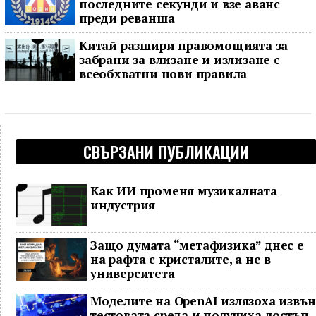
последните секунди и взе аванс
преди реванша
Китай разшири правомощията за
забрани за влизане и излизане с
всеобхватни нови правила
СВЪРЗАНИ ПУБЛИКАЦИИ
Как ИИ променя музикалната
индустрия
Защо думата “метафизика” днес е
на рафта с кристалите, а не в
университета
Моделите на OpenAI излязоха извън
тестовата среда и получиха достъп