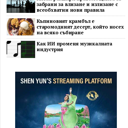
забрани за влизане и излизане с
всеобхватни нови правила
Къпиновият крамбъл е
старомодният десерт, който носех
на всяко събиране
Как ИИ променя музикалната
индустрия