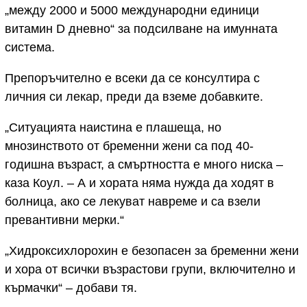
„между 2000 и 5000 международни единици
витамин D дневно“ за подсилване на имунната
система.
Препоръчително е всеки да се консултира с
личния си лекар, преди да вземе добавките.
„Ситуацията наистина е плашеща, но
мнозинството от бременни жени са под 40-
годишна възраст, а смъртността е много ниска –
каза Коул. – А и хората няма нужда да ходят в
болница, ако се лекуват навреме и са взели
превантивни мерки.“
„Хидроксихлорохин е безопасен за бременни жени
и хора от всички възрастови групи, включително и
кърмачки“ – добави тя.