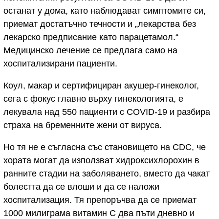
останат у дома, като наблюдават симптомите си,
приемат достатъчно течности и „лекарства без
лекарско предписание като парацетамол.“
Медицинско лечение се предлага само на
хоспитализирани пациенти.
Коул, макар и сертифициран акушер-гинеколог,
сега с фокус главно върху гинекологията, е
лекувала над 550 пациенти с COVID-19 и разбира
страха на бременните жени от вируса.
Но тя не е съгласна със становището на CDC, че
хората могат да използват хидроксихлорохин в
ранните стадии на заболяването, вместо да чакат
болестта да се влоши и да се наложи
хоспитализация. Тя препоръчва да се приемат
1000 милиграма витамин С два пъти дневно и