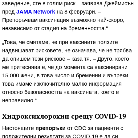
заведение, сте в голям риск – заявява Джеймисън
пред
JAMA Network
на 8 февруари. –
Препоръчвам ваксинация възможно най-скоро,
независимо от стадия на бременността.“
„Това, че смятаме, че при ваксините ползите
надвишават рисковете, не означава, че не трябва
да опишем тези рискове – каза тя. – Друго, което
ме притеснява е, че до момента са ваксинирани
15 000 жени, в това число и бременни и въпреки
това имаме изключително малко информация
относно безопасността на ваксината, което е
неправилно.“
Хидроксихлорохин срещу COVID-19
Настоящите
препоръки
от CDC за пациенти с
положителни резултати за COVID-19 е да си