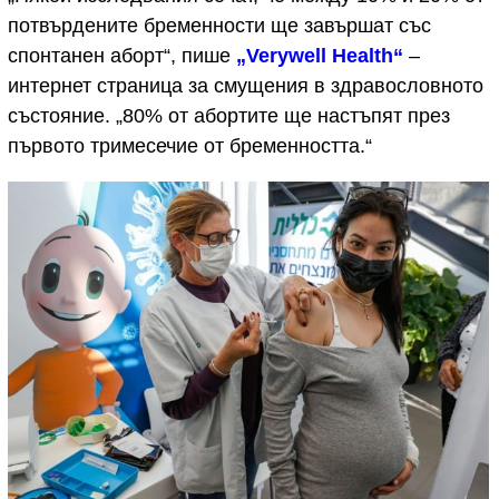
потвърдените бременности ще завършат със
спонтанен аборт“, пише
„Verywell Health“
–
интернет страница за смущения в здравословното
състояние. „80% от абортите ще настъпят през
първото тримесечие от бременността.“