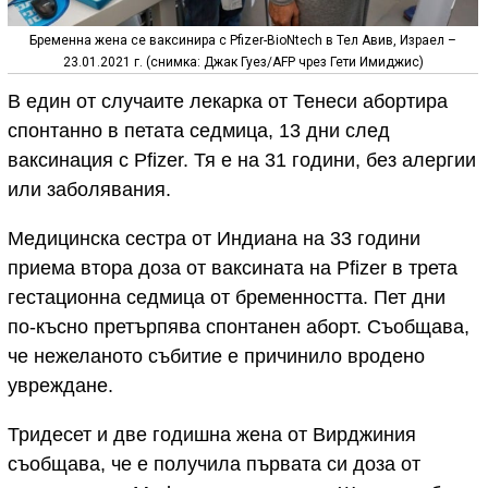
Бременна жена се ваксинира с Pfizer-BioNtech в Тел Авив, Израел –
23.01.2021 г. (снимка: Джак Гуез/AFP чрез Гети Имиджис)
В един от случаите лекарка от Тенеси абортира
спонтанно в петата седмица, 13 дни след
ваксинация с Pfizer. Тя е на 31 години, без алергии
или заболявания.
Медицинска сестра от Индиана на 33 години
приема втора доза от ваксината на Pfizer в трета
гестационна седмица от бременността. Пет дни
по-късно претърпява спонтанен аборт. Съобщава,
че нежеланото събитие е причинило вродено
увреждане.
Тридесет и две годишна жена от Вирджиния
съобщава, че е получила първата си доза от