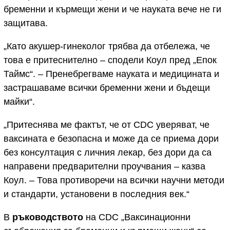
бременни и кърмещи жени и че науката вече не ги
защитава.
„Като акушер-гинеколог трябва да отбележа, че
това е притеснително – сподели Коул пред „Епок
Таймс“. – Пренебрегваме науката и медицината и
застрашаваме всички бременни жени и бъдещи
майки“.
„Притеснява ме фактът, че от CDC уверяват, че
ваксината е безопасна и може да се приема дори
без консултация с личния лекар, без дори да са
направени предварителни проучвания – казва
Коул. – Това противоречи на всички научни методи
и стандарти, установени в последния век.“
В
ръководството
на CDC „Ваксинационни