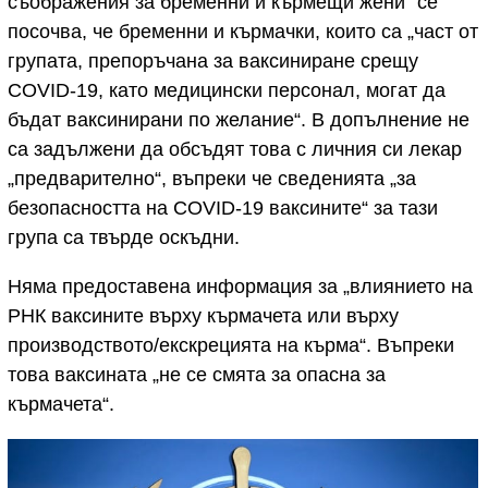
съображения за бременни и кърмещи жени“ се
посочва, че бременни и кърмачки, които са „част от
групата, препоръчана за ваксиниране срещу
COVID-19, като медицински персонал, могат да
бъдат ваксинирани по желание“. В допълнение не
са задължени да обсъдят това с личния си лекар
„предварително“, въпреки че сведенията „за
безопасността на COVID-19 ваксините“ за тази
група са твърде оскъдни.
Няма предоставена информация за „влиянието на
РНК ваксините върху кърмачета или върху
производството/екскрецията на кърма“. Въпреки
това ваксината „не се смята за опасна за
кърмачета“.