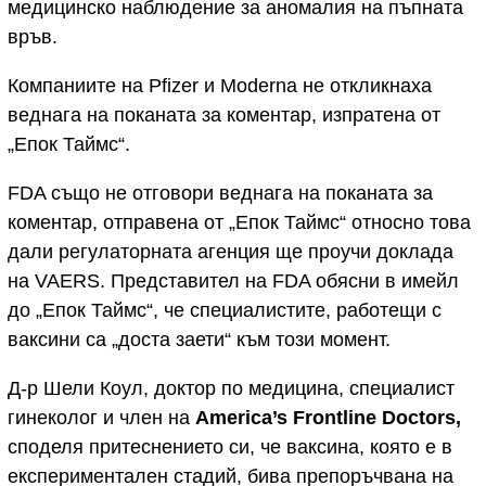
медицинско наблюдение за аномалия на пъпната
връв.
Компаниите на Pfizer и Moderna не откликнаха
веднага на поканата за коментар, изпратена от
„Епок Таймс“.
FDA също не отговори веднага на поканата за
коментар, отправена от „Епок Таймс“ относно това
дали регулаторната агенция ще проучи доклада
на VAERS. Представител на FDA обясни в имейл
до „Епок Таймс“, че специалистите, работещи с
ваксини са „доста заети“ към този момент.
Д-р Шели Коул, доктор по медицина, специалист
гинеколог и член на
America’s Frontline Doctors,
споделя притеснението си, че ваксина, която е в
експериментален стадий, бива препоръчвана на