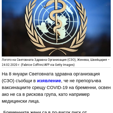
Логото на Световната Здравна Организация (СЗО), Женева, Швейцария –
24.02.2020 г. (Fabrice Coffrini/AFP via Getty Images)
На 8 януари Световната здравна организация
(СЗО) съобщи в
изявление
, че не препоръчва
ваксинациите срещу COVID-19 на бременни, освен
ако не са в рискова група, като например
медицински лица.
„Бременните жени са в по-висок риск от