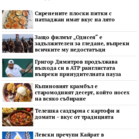
Сиренените плоски питки с
патладжан имат вкус на лято
Защо филмът „Одисея“ е
задължителен за гледане, въпреки
всичките му недостатъци
Григор Димитров продължава
възхода си в ATP ранглистата
въпреки принудителната пауза
Къпиновият крамбъл е
старомодният десерт, който носех
на всяко събиране
Телешка саздърма с картофи и
домати – вкус от традицията
Левски пречупи Кайрат в