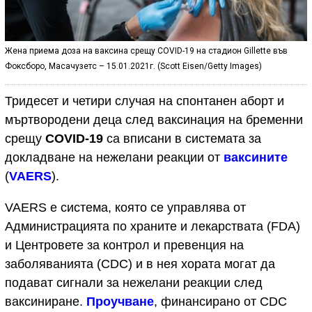
Жена приема доза на ваксина срещу COVID-19 на стадион Gillette във
Фоксборо, Масачузетс – 15.01.2021г. (Scott Eisen/Getty Images)
Тридесет и четири случая на спонтанен аборт и
мъртвородени деца след ваксинация на бременни
срещу
COVID-19
са вписани в системата за
докладване на нежелани реакции от
ваксините
(
VAERS
).
VAERS е система, която се управлява от
Администрацията по храните и лекарствата (FDA)
и Центровете за контрол и превенция на
заболяванията (CDC) и в нея хората могат да
подават сигнали за нежелани реакции след
ваксиниране.
Проучване
, финансирано от CDC