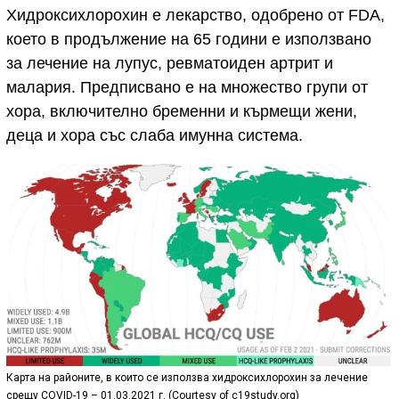
Хидроксихлорохин е лекарство, одобрено от FDA,
което в продължение на 65 години е използвано
за лечение на лупус, ревматоиден артрит и
малария. Предписвано е на множество групи от
хора, включително бременни и кърмещи жени,
деца и хора със слаба имунна система.
Карта на районите, в които се използва хидроксихлорохин за лечение
срещу COVID-19 – 01.03.2021 г. (Courtesy of c19study.org)