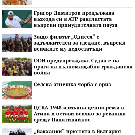
Григор Димитров продължава
възхода си в ATP ранглистата
въпреки принудителната пауза
Защо филмът „Одисея“ е
задължителен за гледане, въпреки
всичките му недостатъци
ООН предупреждава: Судан е на
прага на пълномащабна гражданска
война
Селска агнешка чорба с ориз
ЦСКА 1948 измъкна ценно реми в
Атина и остави всичко за реванша
срещу Панатинайкос
„Вакханки“ пристига в България