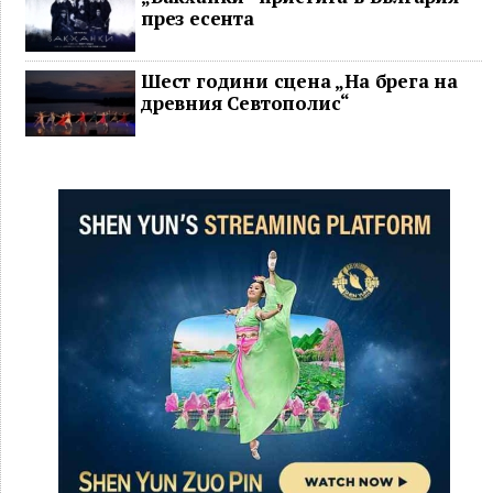
през есента
Шест години сцена „На брега на
древния Севтополис“