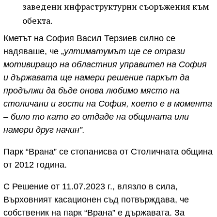
заведени инфраструктурни съоръжения към
обекта.
Кметът на София Васил Терзиев силно се
надяваше, че „
ултиматумът ще се отрази
мотивиращо на областния управител на София
и държавата ще намери решение паркът да
продължи да бъде онова любимо място на
столичани и гости на София, което е в момента
– било то като го отдаде на общината или
намери друг начин”.
Парк “Врана” се стопанисва от Столичната община
от 2012 година.
С Решение от 11.07.2023 г., влязло в сила,
Върховният касационен съд потвърждава, че
собственик на парк “Врана” е държавата. За