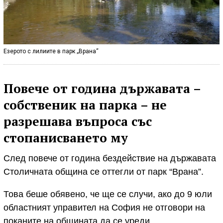
Езерото с лилиите в парк „Врана“
Повече от година държавата –
собственик на парка – не
разрешава въпроса със
стопанисването му
След повече от година бездействие на държавата
Столичната община се оттегли от парк “Врана”.
Това беше обявено, че ще се случи, ако до 9 юли
областният управител на София не отговори на
поканите на общината да се уреди