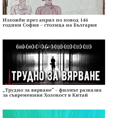
Изложби през април по повод 146
години София – столица на България
„Трудно за вярване“ – филмът разказва
за съвременния Холoкост в Китай