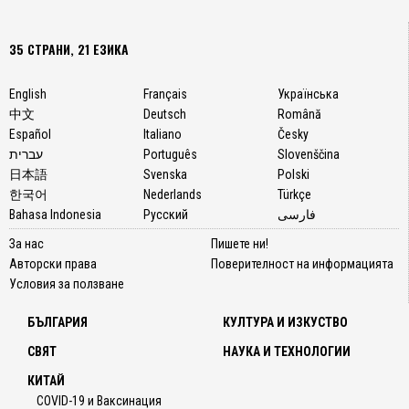
35 СТРАНИ, 21 ЕЗИКА
English
Français
Українська
中文
Deutsch
Română
Español
Italiano
Česky
עברית
Português
Slovenščina
日本語
Svenska
Polski
한국어
Nederlands
Türkçe
Bahasa Indonesia
Русский
فارسی
За нас
Пишете ни!
Авторски права
Поверителност на информацията
Условия за ползване
БЪЛГАРИЯ
КУЛТУРА И ИЗКУСТВО
СВЯТ
НАУКА И ТЕХНОЛОГИИ
КИТАЙ
COVID-19 и Ваксинация