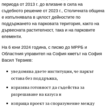
периода от 2013 г. до влизане в сила на
съдебното решение от 2023 г., Столичната община
е изпълнявала в цялост дейностите по
поддържането на парковата територия, както на
дървесната растителност, така и на парковите
елементи.
На 6 юни 2024 година, с писмо до МРРБ и
Областния управител на София кметът на София
Васил Терзиев:
уведомява двете институции, че паркът
остава без поддръжка,
изразява готовност да съдейства за
разрешаване на казуса и
изпраща проект за споразумение между