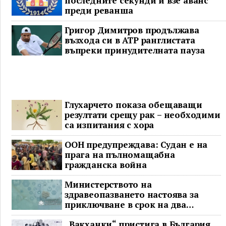
последните секунди и взе аванс
преди реванша
Григор Димитров продължава
възхода си в ATP ранглистата
въпреки принудителната пауза
Глухарчето показа обещаващи
резултати срещу рак – необходими
са изпитания с хора
ООН предупреждава: Судан е на
прага на пълномащабна
гражданска война
Министерството на
здравеопазването настоява за
приключване в срок на два
ключови строителни проекта
„Вакханки“ пристига в България