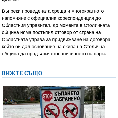
Въпреки проведената среща и многократното
напомняне с официална кореспонденция до
Областния управител, до момента в Столичната
община няма постъпил отговор от страна на
Областната управа за придвижване на договора,
който би дал основание на екипа на Столична
община да продължи стопанисването на парка.
ВИЖТЕ СЪЩО