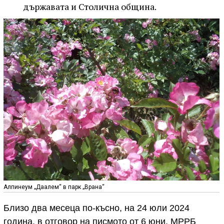
държавата и Столична община.
Алпинеум „Даалем“ в парк „Врана“
Близо два месеца по-късно, на 24 юли 2024
година, в отговор на писмото от 6 юни, МРРБ