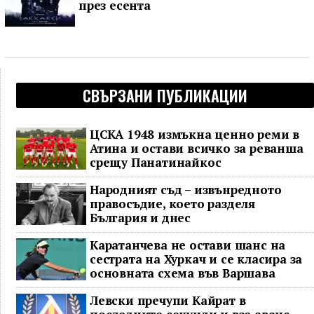
през есента
СВЪРЗАНИ ПУБЛИКАЦИИ
ЦСКА 1948 измъкна ценно реми в
Атина и остави всичко за реванша
срещу Панатинайкос
Народният съд – извънредното
правосъдие, което разделя
България и днес
Каратанчева не остави шанс на
сестрата на Хуркач и се класира за
основната схема във Варшава
Левски пречупи Кайрат в