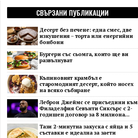
СВЪРЗАНИ ПУБЛИКАЦИИ
Десерт без печене: една смес, две
изкушения – торта или енергийни
бонбони
Бургери със сьомга, които ще ви
развълнуват
Къпиновият крамбъл е
старомодният десерт, който носех
на всяко събиране
Леброн Джеймс се присъедини към
Филаделфия Севънти Сиксърс с 2-
годишен договор за 8 милиона
долара
Тази 2-минутна закуска с яйца и 5
съставки е идеална за заети