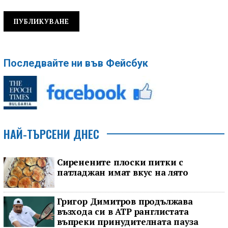
Последвайте ни във Фейсбук
НАЙ-ТЪРСЕНИ ДНЕС
Сиренените плоски питки с
патладжан имат вкус на лято
Григор Димитров продължава
възхода си в ATP ранглистата
въпреки принудителната пауза