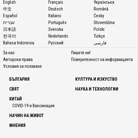
English
Français
Українська
中文
Deutsch
Română
Español
Italiano
Česky
עברית
Português
Slovenščina
日本語
Svenska
Polski
한국어
Nederlands
Türkçe
Bahasa Indonesia
Русский
فارسی
За нас
Пишете ни!
Авторски права
Поверителност на информацията
Условия за ползване
БЪЛГАРИЯ
КУЛТУРА И ИЗКУСТВО
СВЯТ
НАУКА И ТЕХНОЛОГИИ
КИТАЙ
COVID-19 и Ваксинация
НАЧИН НА ЖИВОТ
МНЕНИЯ