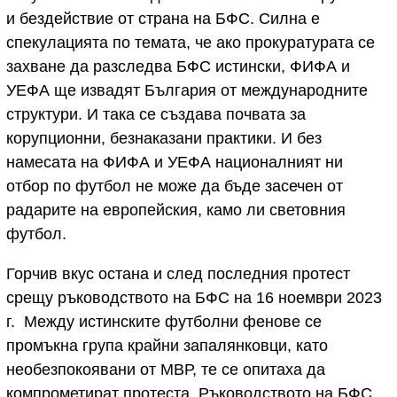
и бездействие от страна на БФС. Силна е
спекулацията по темата, че ако прокуратурата се
захване да разследва БФС истински, ФИФА и
УЕФА ще извадят България от международните
структури. И така се създава почвата за
корупционни, безнаказани практики. И без
намесата на ФИФА и УЕФА националният ни
отбор по футбол не може да бъде засечен от
радарите на европейския, камо ли световния
футбол.
Горчив вкус остана и след последния протест
срещу ръководството на БФС на 16 ноември 2023
г. Между истинските футболни фенове се
промъкна група крайни запалянковци, като
необезпокоявани от МВР, те се опитаха да
компрометират протеста. Ръководството на БФС,