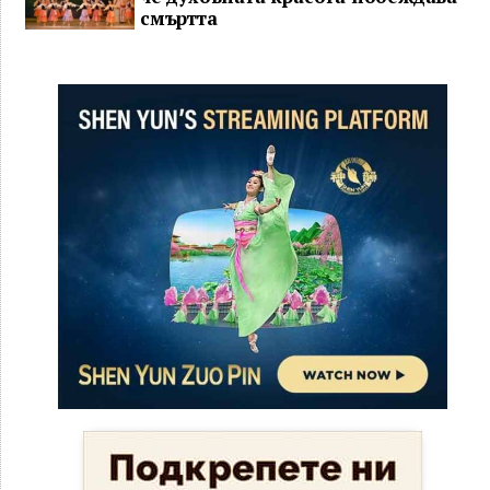
смъртта