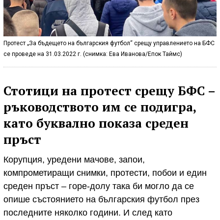
Протест „За бъдещето на българския футбол“ срещу управлението на БФС
се проведе на 31.03.2022 г. (снимка: Ева Иванова/Епок Таймс)
Стотици на протест срещу БФС –
ръководството им се подигра,
като буквално показа среден
пръст
Корупция, уредени мачове, запои,
компрометиращи снимки, протести, побои и един
среден пръст – горе-долу така би могло да се
опише състоянието на българския футбол през
последните няколко години. И след като