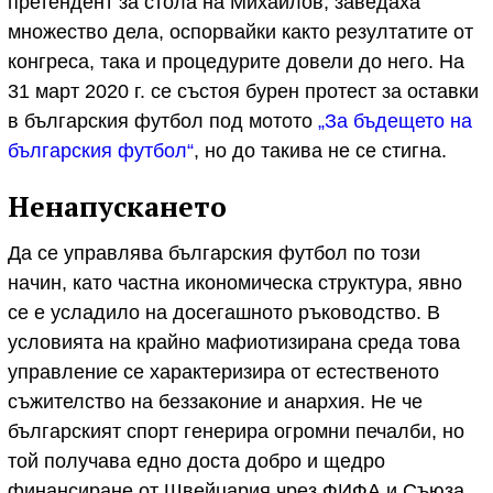
претендент за стола на Михайлов, заведаха
множество дела, оспорвайки както резултатите от
конгреса, така и процедурите довели до него. На
31 март 2020 г. се състоя бурен протест за оставки
в българския футбол под мотото
„За бъдещето на
българския футбол“
, но до такива не се стигна.
Ненапускането
Да се управлява българския футбол по този
начин, като частна икономическа структура, явно
се е усладило на досегашното ръководство. В
условията на крайно мафиотизирана среда това
управление се характеризира от естественото
съжителство на беззаконие и анархия. Не че
българският спорт генерира огромни печалби, но
той получава едно доста добро и щедро
финансиране от Швейцария чрез ФИФА и Съюза