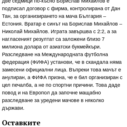
две седмици по-късно Борислав Михайлов е
подписал договор с фирма, контролирана от Дан
Тан, за организирането на мача България –
Естония. Вратар е синът на Борислав Михайлов –
Николай Михайлов. Играта завършва с 2:2, а за
нагласеният резултат са заложени близо 7
милиона долара от азиатски букмейкъри.
Разследване на Международната футболна
федерация (ФИФА) установи, че в скандала няма
замесени официални лица. Въпреки това мачът е
анулиран, а ФИФА призна, че е бил организиран с
цел печалба, а не по спортни причини. Това даде
повод и на Европол да започне мащабно
разследване за уредени мачове в няколко
държави.
Оставките