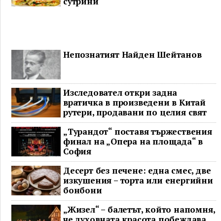
сутрини
Непознатият Найден Шейтанов
Изследовател откри задна
вратичка в произведени в Китай
рутери, продавани по целия свят
„Турандот“ поставя тържествения
финал на „Опера на площада“ в
София
Десерт без печене: една смес, две
изкушения – торта или енергийни
бонбони
„Жизел“ – балетът, който напомня,
че духовната красота побеждава