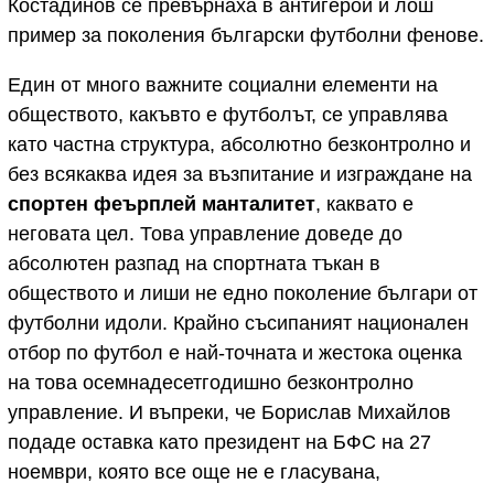
Костадинов се превърнаха в антигерои и лош
пример за поколения български футболни фенове.
Един от много важните социални елементи на
обществото, какъвто е футболът, се управлява
като частна структура, абсолютно безконтролно и
без всякаква идея за възпитание и изграждане на
спортен феърплей манталитет
, каквато е
неговата цел. Това управление доведе до
абсолютен разпад на спортната тъкан в
обществото и лиши не едно поколение българи от
футболни идоли. Крайно съсипаният национален
отбор по футбол е най-точната и жестока оценка
на това осемнадесетгодишно безконтролно
управление. И въпреки, че Борислав Михайлов
подаде оставка като президент на БФС на 27
ноември, която все още не е гласувана,