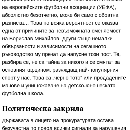
на европейските футболни асоциации (УЕФА),
абсолютно безотчетно, може би само с обратна
разписка… Това по всяка вероятност се оказва
една от причините за невъзможната сменяемост
на Борислав Михайлов. Други също немалки
обвързаности и зависимости на сегашното
ръководство му пречат да напусне този пост. Те,
разбира се, не са тайна за никого и се смятат за
основния карцином, разяждащ най-популярния
спорт у нас. Това са „черно тото” или продадените
мачове и унищожаване на детско-юношеската
футболна школа.
Политическа закрила
Държавата в лицето на прокуратурата остава
безучастна по повод всички сигнали за нарушения