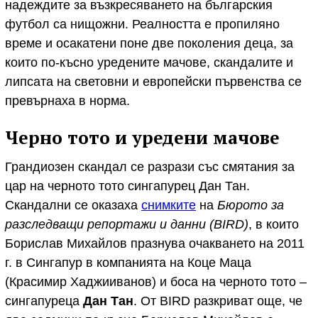
надеждите за възкресяването на българския
футбол са нищожни. Реалността е пропиляно
време и осакатени поне две поколения деца, за
които по-късно уредените мачове, скандалите и
липсата на световни и европейски първенства се
превърнаха в норма.
Черно тото и уредени мачове
Грандиозен скандал се разрази със смятания за
цар на черното тото сингапурец Дан Тан.
Скандални се оказаха
снимките
на
Бюрото за
разследващи репортажи и данни (BIRD)
, в които
Борислав Михайлов празнува очакването на 2011
г. в Сингапур в компанията на Коце Маца
(Красимир Хаджииванов) и боса на черното тото –
сингапуреца
Дан Тан
. От BIRD разкриват още, че