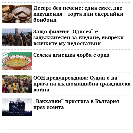
Десерт без печене: една смес, две
изкушения – торта или енергийни
бонбони
Защо филмът „Одисея“ е
задължителен за гледане, въпреки
всичките му недостатъци
Селска агнешка чорба с ориз
ООН предупреждава: Судан е на
прага на пълномащабна гражданска
война
„Вакханки“ пристига в България
през есента