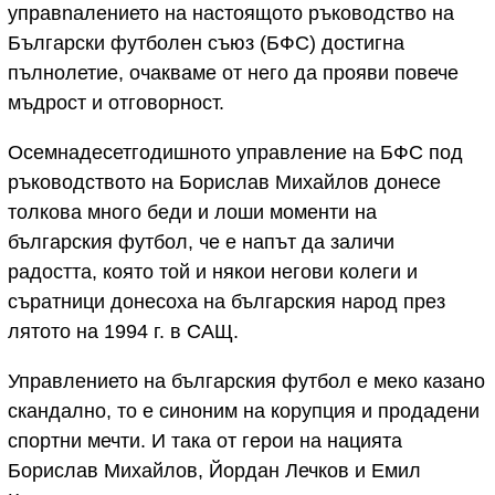
управnaлението на настоящото ръководство на
Български футболен съюз (БФС) достигна
пълнолетие, очакваме от него да прояви повече
мъдрост и отговорност.
Осемнадесетгодишното управление на БФС под
ръководството на Борислав Михайлов донесе
толкова много беди и лоши моменти на
българския футбол, че е напът да заличи
радостта, която той и някои негови колеги и
съратници донесоха на българския народ през
лятото на 1994 г. в САЩ.
Управлението на българския футбол е меко казано
скандално, то е синоним на корупция и продадени
спортни мечти. И така от герои на нацията
Борислав Михайлов, Йордан Лечков и Емил