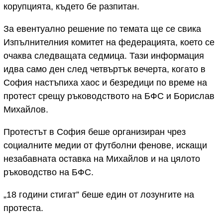
корупцията, където бе разпитан.
За евентуално решение по темата ще се свика
Изпълнителния комитет на федерацията, което се
очаква следващата седмица. Тази информация
идва само ден след четвъртък вечерта, когато в
София настъпиха хаос и безредици по време на
протест срещу ръководството на БФС и Борислав
Михайлов.
Протестът в София беше организиран чрез
социалните медии от футболни фенове, искащи
незабавната оставка на Михайлов и на цялото
ръководство на БФС.
„18 години стигат” беше един от лозунгите на
протеста.