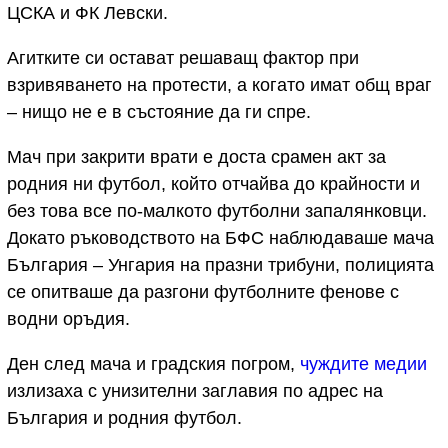
ЦСКА и ФК Левски.
Агитките си остават решаващ фактор при
взривяването на протести, а когато имат общ враг
– нищо не е в състояние да ги спре.
Мач при закрити врати е доста срамен акт за
родния ни футбол, който отчайва до крайности и
без това все по-малкото футболни запалянковци.
Докато ръководството на БФС наблюдаваше мача
България – Унгария на празни трибуни, полицията
се опитваше да разгони футболните фенове с
водни оръдия.
Ден след мача и градския погром,
чуждите медии
излизаха с унизителни заглавия по адрес на
България и родния футбол.