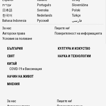
עברית
Português
Slovenščina
日本語
Svenska
Polski
한국어
Nederlands
Türkçe
Bahasa Indonesia
Русский
فارسی
За нас
Пишете ни!
Авторски права
Поверителност на информацията
Условия за ползване
БЪЛГАРИЯ
КУЛТУРА И ИЗКУСТВО
СВЯТ
НАУКА И ТЕХНОЛОГИИ
КИТАЙ
COVID-19 и Ваксинация
НАЧИН НА ЖИВОТ
МНЕНИЯ
За нас
Пишете ни!