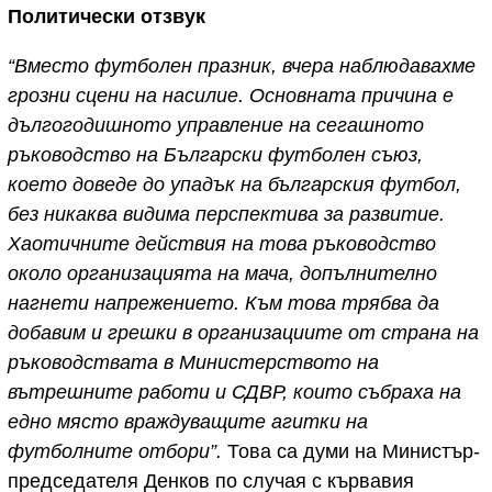
Политически отзвук
“Вместо футболен празник, вчера наблюдавахме
грозни сцени на насилие. Основната причина е
дългогодишното управление на сегашното
ръководство на Български футболен съюз,
което доведе до упадък на българския футбол,
без никаква видима перспектива за развитие.
Хаотичните действия на това ръководство
около организацията на мача, допълнително
нагнети напрежението. Към това трябва да
добавим и грешки в организациите от страна на
ръководствата в Министерството на
вътрешните работи и СДВР, които събраха на
едно място враждуващите агитки на
футболните отбори”.
Това са думи на Министър-
председателя Денков по случая с кървавия