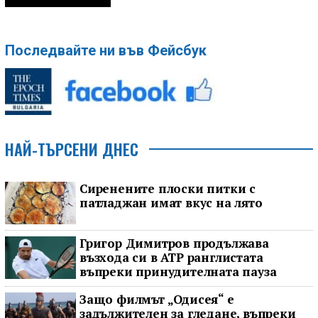
Последвайте ни във Фейсбук
НАЙ-ТЪРСЕНИ ДНЕС
Сиренените плоски питки с
патладжан имат вкус на лято
Григор Димитров продължава
възхода си в ATP ранглистата
въпреки принудителната пауза
Защо филмът „Одисея“ е
задължителен за гледане, въпреки