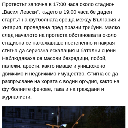
Протестът започна в 17:00 часа около стадион
„Васил Левски”, където в 19:00 часа бе даден
стартът на футболната среща между България и
Унгария, проведена пред празни трибуни. Малко
след началото на протеста обстановката около
стадиона се нажежаваше постепенно и накрая
стигна да сериозна ескалация и батални сцени.
Наблюдаваха се масови безредици, побой,
палежи, арести, както имаше и унищожено
движимо и недвижимо имущество. Стигна се да
разпръсване на хората с водни оръдия, както на
футболните фенове, така и на граждани и
журналисти.