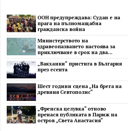
ООН предупреждава: Судан е на
прага на пълномащабна
гражданска война
Министерството на
здравеопазването настоява за
приключване в срок на два
ключови строителни проекта
„Вакханки“ пристига в България
през есента
Шест години сцена „На брега на
древния Севтополис“
„Френска целувка“ отново
пренася публиката в Париж на
остров „Света Анастасия“