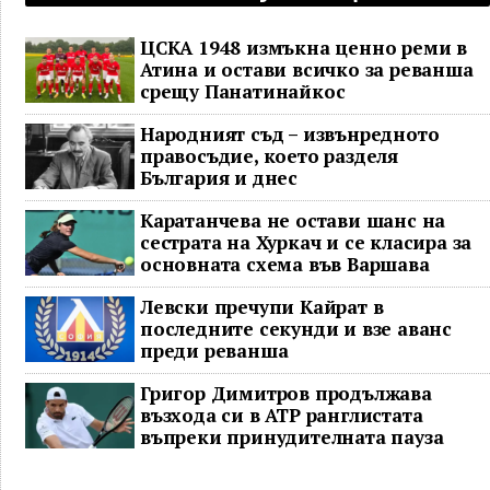
ЦСКА 1948 измъкна ценно реми в
Атина и остави всичко за реванша
срещу Панатинайкос
Народният съд – извънредното
правосъдие, което разделя
България и днес
Каратанчева не остави шанс на
сестрата на Хуркач и се класира за
основната схема във Варшава
Левски пречупи Кайрат в
последните секунди и взе аванс
преди реванша
Григор Димитров продължава
възхода си в ATP ранглистата
въпреки принудителната пауза