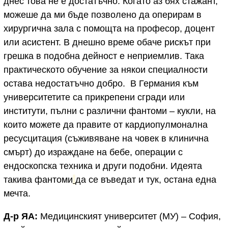
днес това не е достатъчно. Когато аз бях стажант,
можеше да ми бъде позволено да оперирам в
хирургична зала с помощта на професор, доцент
или асистент. В днешно време обаче рискът при
грешка в подобна дейност е неприемлив. Така
практическото обучение за някои специалности
остава недостатъчно добро. В Германия към
университетите са прикрепени сгради или
институти, пълни с различни фантоми – кукли, на
които можете да правите от кардиопулмонална
ресусцитация (съживяване на човек в клинична
смърт) до израждане на бебе, операции с
ендоскопска техника и други подобни. Идеята
такива фантоми
да се въведат и тук, остана една
мечта.
Д-р ЯА:
Медицинският университет (МУ) – София,