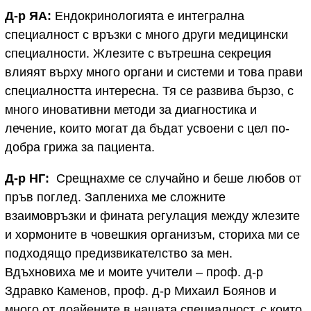
Д-р ЯА:
Ендокринологията е интегрална
специалност с връзки с много други медицински
специалности. Жлезите с вътрешна секреция
влияят върху много органи и системи и това прави
специалността интересна. Тя се развива бързо, с
много иновативни методи за диагностика и
лечение, които могат да бъдат усвоени с цел по-
добра грижа за пациента.
Д-р НГ:
Срещнахме се случайно и беше любов от
пръв поглед. Заплениха ме сложните
взаимовръзки и фината регулация между жлезите
и хормоните в човешкия организъм, сториха ми се
подходящо предизвикателство за мен.
Вдъхновиха ме и моите учители – проф. д-р
Здравко Каменов, проф. д-р Михаил Боянов и
много от доайените в нашата специалност, с които