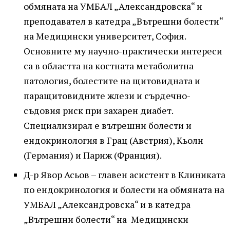
обмяната на УМБАЛ „Александровска“ и
преподавател в катедра „Вътрешни болести“
на Медицински университет, София.
Основните му научно-практически интереси
са в областта на костната метаболитна
патология, болестите на щитовидната и
паращитовидните жлези и сърдечно-
съдовия риск при захарен диабет.
Специализирал е вътрешни болести и
ендокринология в Грац (Австрия), Кьолн
(Германия) и Париж (Франция).
Д-р Явор Асьов – главен асистент в Клиниката
по ендокринология и болести на обмяната на
УМБАЛ „Александровска“ и в катедра
„Вътрешни болести“ на Медицински