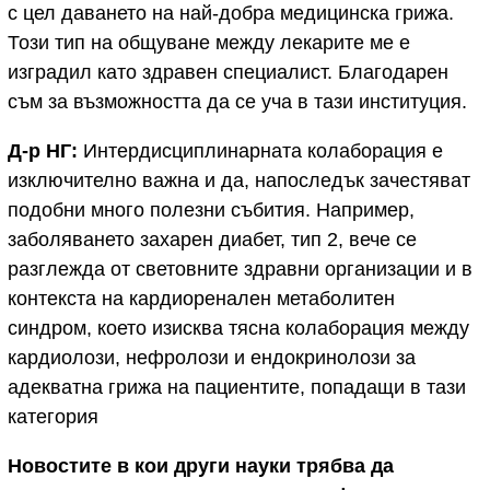
с цел даването на най-добра медицинска грижа.
Този тип на общуване между лекарите ме е
изградил като здравен специалист. Благодарен
съм за възможността да се уча в тази институция.
Д-р НГ:
Интердисциплинарната колаборация е
изключително важна и да, напоследък зачестяват
подобни много полезни събития. Например,
заболяването захарен диабет, тип 2, вече се
разглежда от световните здравни организации и в
контекста на кардиоренален метаболитен
синдром, което изисква тясна колаборация между
кардиолози, нефролози и ендокринолози за
адекватна грижа на пациентите, попадащи в тази
категория
Новостите в кои други науки трябва да