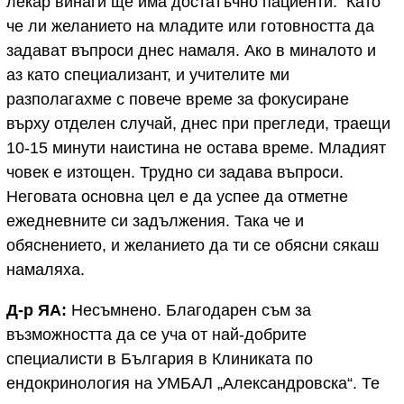
лекар винаги ще има достатъчно пациенти. Като
че ли желанието на младите или готовността да
задават въпроси днес намаля. Ако в миналото и
аз като специализант, и учителите ми
разполагахме с повече време за фокусиране
върху отделен случай, днес при прегледи, траещи
10-15 минути наистина не остава време. Младият
човек е изтощен. Трудно си задава въпроси.
Неговата основна цел е да успее да отметне
ежедневните си задължения. Така че и
обяснението, и желанието да ти се обясни сякаш
намаляха.
Д-р ЯА:
Несъмнено. Благодарен съм за
възможността да се уча от най-добрите
специалисти в България в Клиниката по
ендокринология на УМБАЛ „Александровска“. Те