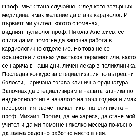
Проф. МБ:
Стана случайно. След като завърших
медицина, имах желание да стана кардиолог. И
първият ми учител, когото споменах,
видният пулмолог проф. Никола Алексиев, се
опита да ми помогне да започна работа в
кардиологично отделение. Но това не се
осъществи и станах участъков терапевт или, както
се нарича в наши дни, личен лекар в поликлиника.
Последва конкурс за специализация по вътрешни
болести, наричана тогава клинична ординатура.
Започнах да специализирам в нашата клиника по
ендокринология в началото на 1994 година и имах
невероятния късмет началникът на клиниката –
проф. Михаил Протич, да ме хареса, да стане мой
учител и да ми помогне няколко месеца по-късно
да заема редовно работно място в нея.