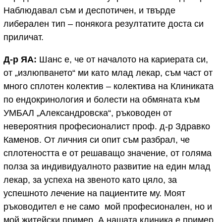
Наблюдавал съм и деспотичен, и твърде
либерален тип – понякога резултатите доста си
приличат.
Д-р ЯА:
Шанс е, че от началото на кариерата си,
от „излюпването“ ми като млад лекар, съм част от
много сплотен колектив – колектива на Клиниката
по ендокринология и болести на обмяната към
УМБАЛ „Александровска“, ръководен от
невероятния професионалист проф. д-р Здравко
Каменов. От личния си опит съм разбрал, че
сплотеността е от решаващо значение, от голяма
полза за индивидуалното развитие на един млад
лекар, за успеха на звеното като цяло, за
успешното лечение на пациентите му. Моят
ръководител е не само мой професионален, но и
мой житейски пример. А нашата клиника е пример