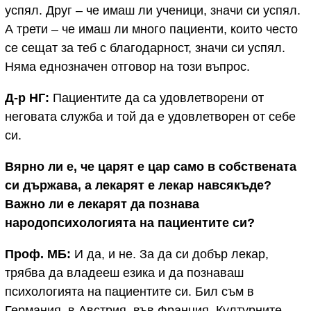
успял. Друг – че имаш ли ученици, значи си успял.
А трети – че имаш ли много пациенти, които често
се сещат за теб с благодарност, значи си успял.
Няма еднозначен отговор на този въпрос.
Д-р НГ:
Пациентите да са удовлетворени от
неговата служба и той да е удовлетворен от себе
си.
Вярно ли е, че царят е цар само в собствената
си държава, а лекарят е лекар навсякъде?
Важно ли е лекарят да познава
народопсихологията на пациентите си?
Проф. МБ:
И да, и не. За да си добър лекар,
трябва да владееш езика и да познаваш
психологията на пациентите си. Бил съм в
Германия, в Австрия, във Франция. Културните