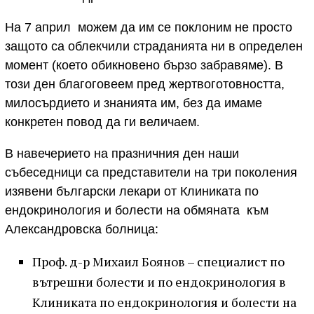
На 7 април можем да им се поклоним не просто
защото са облекчили страданията ни в определен
момент (което обикновено бързо забравяме). В
този ден благоговеем пред жертвоготовността,
милосърдието и знанията им, без да имаме
конкретен повод да ги величаем.
В навечерието на празничния ден наши
събеседници са представители на три поколения
изявени български лекари от Клиниката по
ендокринология и болести на обмяната към
Александровска болница:
Проф. д-р Михаил Боянов – специалист по
вътрешни болести и по ендокринология в
Клиниката по ендокринология и болести на