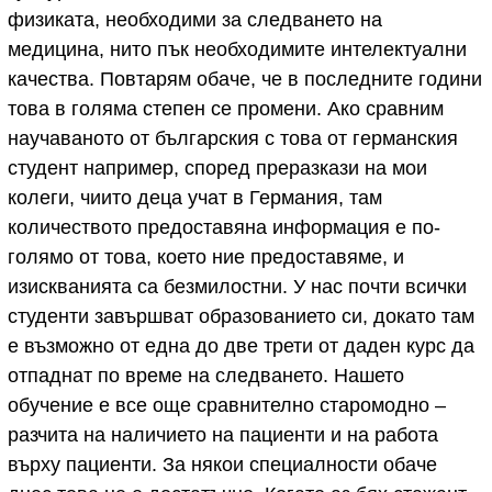
физиката, необходими за следването на
медицина, нито пък необходимите интелектуални
качества. Повтарям обаче, че в последните години
това в голяма степен се промени. Ако сравним
научаваното от българския с това от германския
студент например, според преразкази на мои
колеги, чиито деца учат в Германия, там
количеството предоставяна информация е по-
голямо от това, което ние предоставяме, и
изискванията са безмилостни. У нас почти всички
студенти завършват образованието си, докато там
е възможно от една до две трети от даден курс да
отпаднат по време на следването. Нашето
обучение е все още сравнително старомодно –
разчита на наличието на пациенти и на работа
върху пациенти. За някои специалности обаче