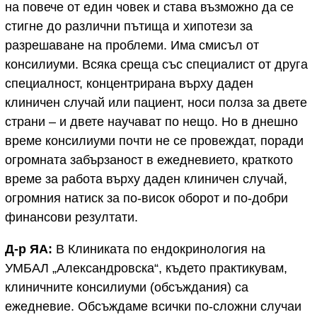
на повече от един човек и става възможно да се
стигне до различни пътища и хипотези за
разрешаване на проблеми. Има смисъл от
консилиуми. Всяка среща със специалист от друга
специалност, концентрирана върху даден
клиничен случай или пациент, носи полза за двете
страни – и двете научават по нещо. Но в днешно
време консилиуми почти не се провеждат, поради
огромната забързаност в ежедневието, краткото
време за работа върху даден клиничен случай,
огромния натиск за по-висок оборот и по-добри
финансови резултати.
Д-р ЯА:
В Клиниката по ендокринология на
УМБАЛ „Александровска“, където практикувам,
клиничните консилиуми (обсъждания) са
ежедневие. Обсъждаме всички по-сложни случаи