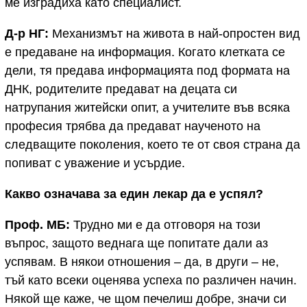
ме изградиха като специалист.
Д-р НГ:
Механизмът на живота в най-опростен вид
е предаване на информация. Когато клетката се
дели, тя предава информацията под формата на
ДНК, родителите предават на децата си
натрупания житейски опит, а учителите във всяка
професия трябва да предават наученото на
следващите поколения, което те от своя страна да
попиват с уважение и усърдие.
Какво означава за един лекар да е успял?
Проф. МБ:
Трудно ми е да отговоря на този
въпрос, защото веднага ще попитате дали аз
успявам. В някои отношения – да, в други – не,
тъй като всеки оценява успеха по различен начин.
Някой ще каже, че щом печелиш добре, значи си