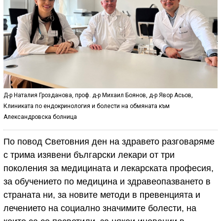
Д-р Наталия Грозданова, проф. д-р Михаил Боянов, д-р Явор Асьов,
Клиниката по ендокринология и болести на обмяната към
Александровска болница
По повод Световния ден на здравето разговаряме
с трима изявени български лекари от три
поколения за медицината и лекарската професия,
за обучението по медицина и здравеопазването в
страната ни, за новите методи в превенцията и
лечението на социално значимите болести, на