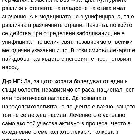
разлики и степента на владеене на езика имат
значение. А и медицината не е унифицирана, тя е
различна в различните страни. Начинът, по който
се действа при определени заболявания, не е
унифициран по целия свят, независимо от всички
методични указания и пр. В този смисъл лекарят е
най-добър там където е неговият етнос, неговият
народ.
Д-р НГ:
Да, защото хората боледуват от едни и
същи болести, независимо от раса, националност
или политическа нагласа. Да познаваш
народопсихологията на пациента е важно, защото
той не се лекува насила. Лечението е успешно
само ако той участва активно в процеса. Често в
ежедневието сме колкото лекари, толкова и