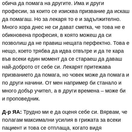
обича да помага на другите. Има и други
професии, за които се изисква призвание да искаш
да помагаш. Но за лекаря то е и задължително.
Много хора днес не си дават сметка, че това не е
обикновена професия, в която можеш да си
позволиш да не правиш нещата перфектно. Това е
нещо, което трябва да идва отвътре и да те кара
във всеки един момент да се стараеш да даваш
най-доброто от себе си. Лекарят притежава
призванието да помага, но човек може да помага и
по други начини. От мен например би станало и
много добър учител, а в други времена – може би
и проповедник.
Д-р ЯА:
Трудно ми е да оценя себе си. Вярвам, че
полагам максимални усилия в грижата за всеки
пациент и това се отплаща, когато видя