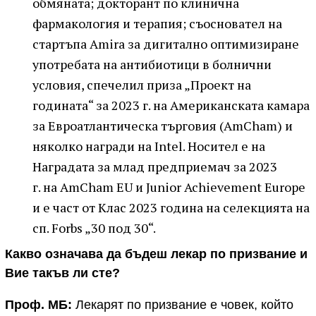
обмяната; докторант по клинична
фармакология и терапия; съосновател на
стартъпа Amira за дигитално оптимизиране
употребата на антибиотици в болнични
условия, спечелил приза „Проект на
годината“ за 2023 г. на Американската камара
за Евроатлантическа търговия (AmCham) и
няколко награди на Intel. Носител е на
Наградата за млад предприемач за 2023
г. на AmCham EU и Junior Achievement Europe
и е част от Клас 2023 година на селекцията на
сп. Forbs „30 под 30“.
Какво означава да бъдеш лекар по призвание и
Вие такъв ли сте?
Проф. МБ:
Лекарят по призвание е човек, който