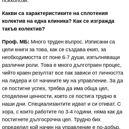
психолози.
Какви са характеристиките на сплотения
колектив на една клиника? Как се изгражда
такъв колектив?
Проф. МБ:
Много труден въпрос. Изписани са
цели книги за това, как се създава екип, за
необходимостта от поне 6-7 души, изпълняващи
различни роли. Това е много дълготраен процес,
чийто краен резултат все пак зависи от личността
на лидера и от начините му на управление. За да
се постигне успех, трябва да има обща цел,
споделени ценности, което се постига трудно в
наши дни. Специализантите идват и си отиват. С
хора, с които работите по 3-4 години, няма как да
постигнете дългосрочна цел. Трудно бих
определил кой начин на управление е по-добър.