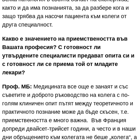
както и да има познанията, за да разбере кога и
защо трябва да насочи пациента към колеги от
друга специалност.
Какво е значението на приемствеността във
Вашата професия?
С готовност ли
утвърдените специалисти предават опита си и
с готовност ли се приема той от младите
лекари?
Проф. МБ:
Медицината все още е занаят и със
съветите и доброто ръководство на колега с по-
голям клиничен опит пътят между теоретичното и
практичното познание може да бъде скъсен, т.е.
приемствеността е много важна. Във Франция
допреди двайсет-трийсет години, а често и в наши
дни обръщението към колегата не беше „колега“, а