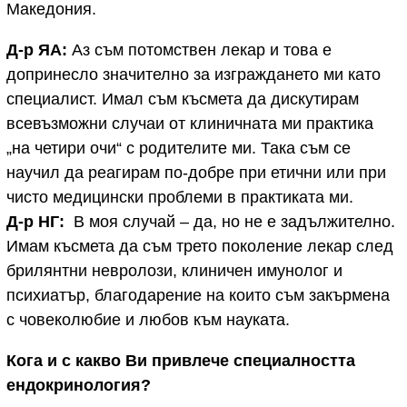
Македония.
Д-р ЯА:
Аз съм потомствен лекар и това е
допринесло значително за изграждането ми като
специалист. Имал съм късмета да дискутирам
всевъзможни случаи от клиничната ми практика
„на четири очи“ с родителите ми. Така съм се
научил да реагирам по-добре при етични или при
чисто медицински проблеми в практиката ми.
Д-р НГ:
В моя случай – да, но не е задължително.
Имам късмета да съм трето поколение лекар след
брилянтни невролози, клиничен имунолог и
психиатър, благодарение на които съм закърмена
с човеколюбие и любов към науката.
Кога и с какво Ви привлече специалността
ендокринология?