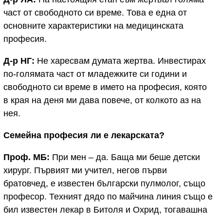
част от свободното си време. Това е една от
основните характеристики на медицинската
професия.
Д-р НГ:
Не харесвам думата жертва. Инвестирах
по-голямата част от младежките си години и
свободното си време в името на професия, която
в края на деня ми дава повече, от колкото аз на
нея.
Семейна професия ли е лекарската?
Проф. МБ:
При мен – да. Баща ми беше детски
хирург. Първият ми учител, негов първи
братовчед, е известен български пулмолог, също
професор. Техният дядо по майчина линия също е
бил известен лекар в Битоля и Охрид, тогавашна