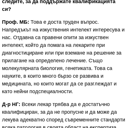
следите, за да поддържате квалификацията
си?
Проф. МБ:
Това е доста труден въпрос.
Напредъкът на изкуствения интелект интересува и
нас. Отдавна са правени опити за изкуствен
интелект, който да помага на лекарите при
диагностициране или при вземане на решение за
прилагане на определено лечение. Също
молекулярната биология, генетиката. Това са
науките, в които много бързо се развива и
медицината, но които могат да се разглеждат и
като нейни подспециалности.
Д-р НГ:
Всеки лекар трябва да е достатъчно
квалифициран, за да не пропусне и да може да
лекува адекватно според съвременните стандарти
всяка патология в своята област на експертиза,