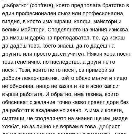
„събратко“ (confrere), което предполага братство в
един професионален съюз или професионална
гилдия, в която има чираци, калфи, майстори и
велики майстори. Споделянето на знания изисква
да имаш и дарба на преподавател, т.е. да искаш
да дадеш това, което знаеш, да го дадеш на
другите или просто да си учител. Някои хора носят
това генетично, по наследство, а други не го
носят. Тези, които не го носят, са примери за
добрия лекар-практик, който обаче мълчи и нищо
не обяснява, нищо не казва и не е ясно как си
върши работата. И обратно, има такива, които
обясняват с желание точно какво правят дори без
да работят в академично звено. А има и колеги,
смятащи, че споделянето на знания ще им „изяде
хляба“, но аз лично не вярвам в това. Добрият