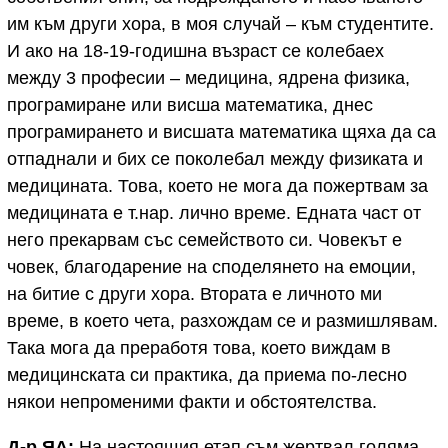
им към други хора, в моя случай – към студентите.
И ако на 18-19-годишна възраст се колебаех
между 3 професии – медицина, ядрена физика,
програмиране или висша математика, днес
програмирането и висшата математика щяха да са
отпаднали и бих се поколебал между физиката и
медицината. Това, което не мога да пожертвам за
медицината е т.нар. лично време. Едната част от
него прекарвам със семейството си. Човекът е
човек, благодарение на споделянето на емоции,
на битие с други хора. Втората е личното ми
време, в което чета, разхождам се и размишлявам.
Така мога да преработя това, което виждам в
медицинската си практика, да приема по-лесно
някои непроменими факти и обстоятелства.
Д-р ЯА:
На настоящия етап съм жертвал голяма