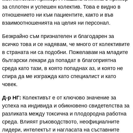
за сплотен и успешен колектив. Това е видно в
отношението ни към пациентите, както и във
взаимоотношенията на целия ни персонал.
Безкрайно съм признателен и благодарен за
всичко това и се надявам, че много от колективите
в страната ни са подобни. Пожелавам на младите
български лекари да попадат в благоприятна
среда като тази, в която попаднах аз, и която не
спира да ме изгражда като специалист и като
човек.
Д-р НГ:
Колективът е от ключово значение за
успеха на индивида и обикновено свидетелства за
разликата между токсична и плодородна работна
среда. Влияят ръководството, неофициалните
лидери, интелектът и нагласата на съставните