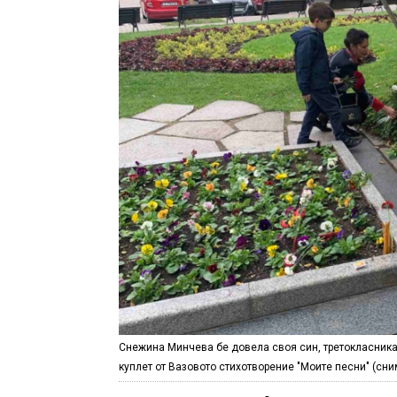
Снежина Минчева бе довела своя син, третокласника 
куплет от Вазовото стихотворение "Моите песни" (сни