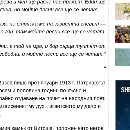
трева
и мен ще расне над прахът. Един ще
клина, но мойте песни все ще се четат. …
ази, не стряска ме на завистта гневът —
о ази: там мойте песни все ще се четат.
дни, а той не мре, и дор сърца туптят от
вободни, и мойте песни все ще се четат.“
“
Вазов пише през януари 1913 г. Патриархът
осем и половина години по-късно и
райно отдаване на почит на народния поет.
извисеният му дух, гигантското му дело и
.
емия камък от Витоша, положен като негов