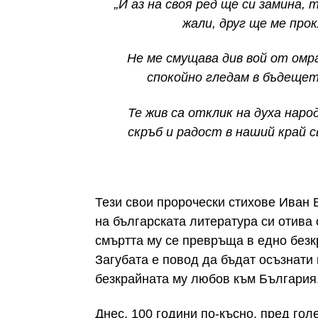
„И аз на своя ред ще си замина, 
жали, друг ще ме про
Не ме смущава див вой от омр
спокойно гледам в бъдещет
Те жив са отклик на духа наро
скръб и радост в наший край с
Тези свои пророчески стихове Иван 
на българската литература си отива 
смъртта му се превръща в едно безк
Загубата е повод да бъдат осъзнати 
безкрайната му любов към България
Днес, 100 години по-късно, пред гол