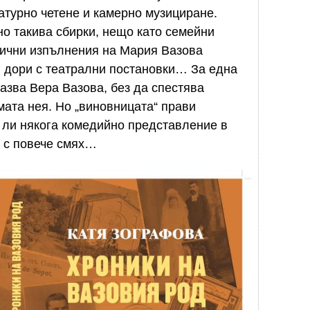
атурно четене и камерно музициране.
о такива сбирки, нещо като семейни
тични изпълнения на Мария Вазова
), дори с театрални постановки… За една
казва Вера Вазова, без да спестява
мата нея. Но „виновницата“ прави
 ли някога комедийно представление в
о с повече смях…