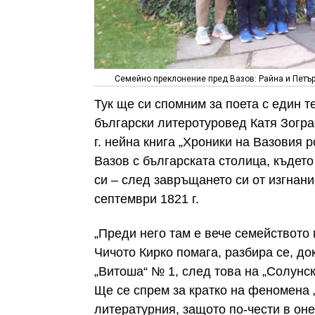
Семейно преклонение пред Вазов: Райна и Петър
Тук ще си спомним за поета с един т
български литеротуровед Катя Зогра
г. нейна книга „Хроники на Вазовия р
Вазов с българската столица, където
си – след завръщането си от изгнание
септември 1821 г.
„Преди него там е вече семейството 
Чичото Кирко помага, разбира се, до
„Витоша“ № 1, след това на „Солунск
Ще се спрем за кратко на феномен
литературния, защото по-чести в оне