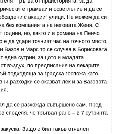
телят тръгва от праисторията, за да
трическите трамваи и осветление и да се
обсадени с акации“ улици. Не можем да си
а без компанията на неговата Женя. С
 години, но, както и в романа на Пенчо
 е да удари точният час на точното място,
и Вазов и Марс то се случва в Борисовата
т една сутрин, защото и младата
ист въздух, по предписание на лекарите
тъй подходяща за градска госпожа като
и разходки се оказват лек и за Вазовата
ния.
ал да се разхожда съвършено сам. Пред
в споделя, че тръгвал рано – в 7 сутринта
 закуска. Защо е бил такъв отявлен