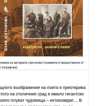
снимка на авторката горе вляво (снимката е предоставена от
я Зографова)
ото въображение на поета я преоткрива
стото на столичния град е имало гигантско
 което плуват чудовища – ихтиозаври!… В