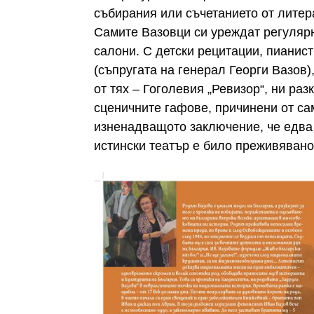
събирания или съчетанието от литер
Самите Вазовци си уреждат регулярн
салони. С детски рецитации, пианис
(съпругата на генерал Георги Вазов
от тях – Гоголевия „Ревизор“, ни раз
сценичните гафове, причинени от са
изненадващото заключение, че едва
истински театър е било преживяван