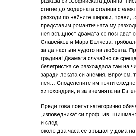
разказа си „Софийската долина“ писа
стигне до модерната столица с елек
разходи по нейните широки, прави, „
представим романтичната му разходк
нея всъщност двамата се познават от
Славейков и Мара Белчева, трябвало
за да настъпи чудото на любовта. Пр
градина! Двамата случайно се среща
белетристка се разхождала там на ч
заради леката си анемия. Впрочем, 
нея… Споделените им почти ежедневн
хипохондрия, и за анемията на Евге
Преди това поетът категорично обич
„изповедника“ си проф. Ив. Шишмано
и след
около два часа се връщал у дома на