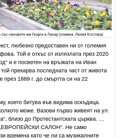
 със синовете им Георги и Лазар (снимка: Лилия Костова)
екст, любезно предоставен ни от големия
фова. Той е откъс от излязлата през 2020
од“ и е посветен на връзката на Иван
 той прекарва последната част от живота
 през 1889 г. до смъртта си на 22
му, което битува във видима оскъдица.
колкото може. Вазови първо живеят на ул.
а“, близо до Протестантската църква. …
а „ЕВРОПЕЙСКИ САЛОН“. Не само
зи времена като че ли са музикалните