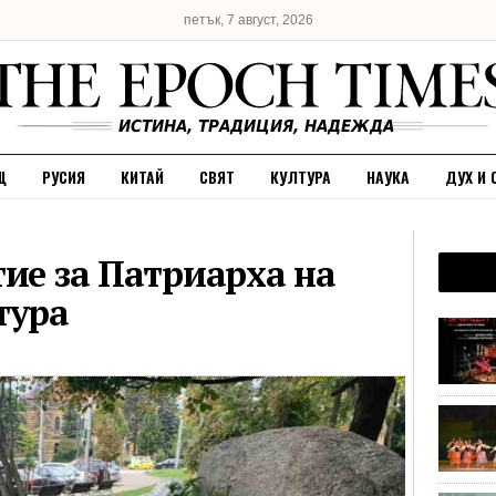
петък, 7 август, 2026
Щ
РУСИЯ
КИТАЙ
СВЯТ
КУЛТУРА
НАУКА
ДУХ И 
тие за Патриарха на
тура