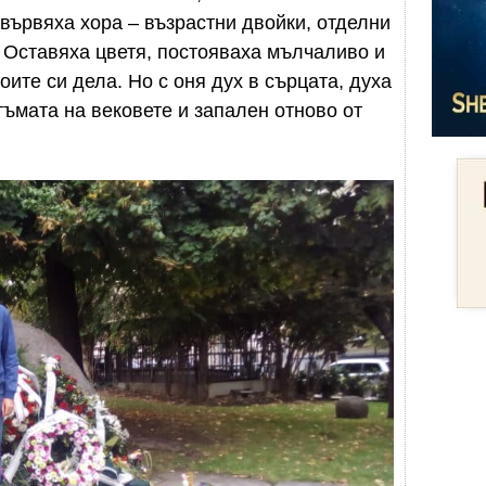
 вървяха хора – възрастни двойки, отделни
. Оставяха цветя, постояваха мълчаливо и
ите си дела. Но с оня дух в сърцата, духа
тъмата на вековете и запален отново от