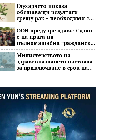
Глухарчето показа
обещаващи резултати
срещу рак – необходими са
изпитания с хора
ООН предупреждава: Судан
е на прага на
пълномащабна гражданска
война
Министерството на
здравеопазването настоява
за приключване в срок на
два ключови строителни
проекта