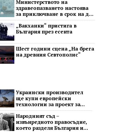
Министерството на
здравеопазването настоява
за приключване в срок на два
ключови строителни проекта
„Вакханки“ пристига в
България през есента
Шест години сцена „На брега
на древния Севтополис“
Украински производител
ще купи европейски
технологии за проект за
противоракетна отбрана
Народният съд –
извънредното правосъдие,
което разделя България и
днес