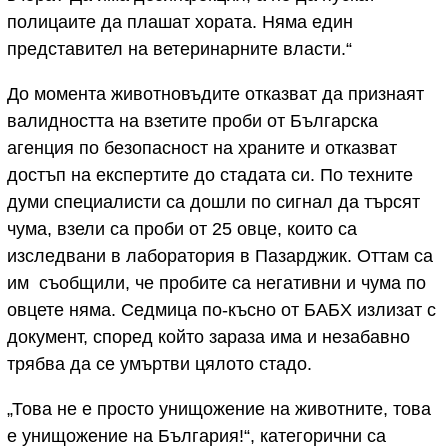
полицаите да плашат хората. Няма един
представител на ветеринарните власти.“
До момента животновъдите отказват да признаят
валидността на взетите проби от Българска
агенция по безопасност на храните и отказват
достъп на експертите до стадата си. По техните
думи специалисти са дошли по сигнал да търсят
чума, взели са проби от 25 овце, които са
изследвани в лаборатория в Пазарджик. Оттам са
им съобщили, че пробите са негативни и чума по
овцете няма. Седмица по-късно от БАБХ излизат с
документ, според който зараза има и незабавно
трябва да се умъртви цялото стадо.
„Това не е просто унищожение на животните, това
е унищожение на България!“, категорични са