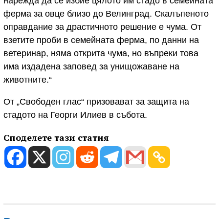
нарежда да се избие цялото им стадо в семейната
ферма за овце близо до Велинград. Скалъпеното
оправдание за драстичното решение е чума. От
взетите проби в семейната ферма, по данни на
ветеринар, няма открита чума, но въпреки това
има издадена заповед за унищожаване на
животните.“
От „Свободен глас“ призовават за защита на
стадото на Георги Илиев в събота.
Споделете тази статия