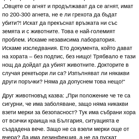
„Овцете се агнят и продължават да се агнят, имат
по 200-300 агнета, не е ли грехота да бъдат
убити?! Искат да прекъснат връзката ни със
земята и с животните. Това е най-големият
проблем. Искаме независима лаборатория.
Искаме изследвания. Ето документа, който дават
на хората – без подпис, без нищо! Трябвало е тази
нощ да дойдат да убият животните. Докторите в
случая рекетьори ли са? Изпълняват ли някакви
други поръчки? Няма да допуснем това нещо!“
Друг животновъд казва: „При положение че те са
сигурни, че има заболяване, защо няма никакви
взети мерки за безопасност? Тук има събрани хора
от всички краища на България, ситуацията е
създадена вече. Защо не са взели мерки още от
вчера? Да има дезинфекция, а не да пускат