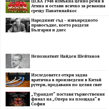
ЦСКА 1948 измъкна ценно реми в
Атина и остави всичко за реванша
срещу Панатинайкос
Народният съд – извънредното
правосъдие, което разделя
България и днес
Непознатият Найден Шейтанов
Изследовател откри задна
вратичка в произведени в Китай
рутери, продавани по целия свят
„Турандот“ поставя тържествения
финал на „Опера на площада“ в
София