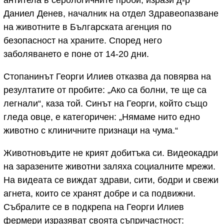
Даниел Денев, началник на отдел Здравеопазване
на животните в Българската агенция по
безопасност на храните. Според него
заболяването е поне от 14-20 дни.
Стопанинът Георги Илиев отказва да повярва на
резултатите от пробите: „Ако са болни, те ще са
легнали“, каза той. Синът на Георги, който също
гледа овце, е категоричен: „Нямамe нито едно
животно с клиничните признаци на чума.“
Животновъдите не крият добитъка си. Видеокадри
на заразените животни заляха социалните мрежи.
На видеата се виждат здрави, сити, бодри и свежи
агнета, които се хранят добре и са подвижни.
Събралите се в подкрепа на Георги Илиев
фермери изразяват своята съпричастност: