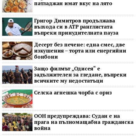
патладжан имат вкус на лято
Григор Димитров продължава
възхода си в ATP ранглистата
въпреки принудителната пауза
Десерт без печене: една смес, две
изкушения – торта или енергийни
бонбони
Защо филмът „Одисея“ е
задължителен за гледане, въпреки
всичките му недостатъци
Селска агнешка чорба с ориз
ООН предупреждава: Судан е на
прага на пълномащабна гражданска
война