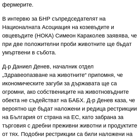
фермерите.
В интервю за БНР съпредседателят на
Националната Асоциация на козевъдите и
овцевъдите (НОКА) Симеон Караколев заявява, че
при две положителни проби животните ще бъдат
умъртвени в събота.
Д-р Даниел Денев, началник отдел
„Здравеопазване на животните“ припомня, че
икономическите загуби за държавата ще са
огромни, ако собствениците на животновъдните
обекта не съдействат на БАБХ. Д-р Денев каза, че
вероятно ще бъдат наложени и редица рестрикции
на България от страна на ЕС, като забрана за
търговия с дребни преживни животни и продуктите
от тях. Подобни рестрикции са били наложени на