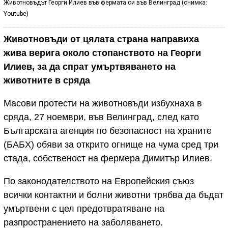
Животновъдът Георги Илиев във фермата си във Велинград (снимка:
Youtube)
Животновъди от цялата страна направиха
жива верига около стопанството на Георги
Илиев, за да спрат умъртвяването на
животните
в сряда
Масови протести на животновъди избухнаха в
сряда, 27 ноември, във Велинград, след като
Българската агенция по безопасност на храните
(БАБХ) обяви за открито огнище на чума сред три
стада, собственост на фермера Димитър Илиев.
По законодателството на Европейския съюз
всички контактни и болни животни трябва да бъдат
умъртвени с цел предотвратяване на
разпространението на заболяването.