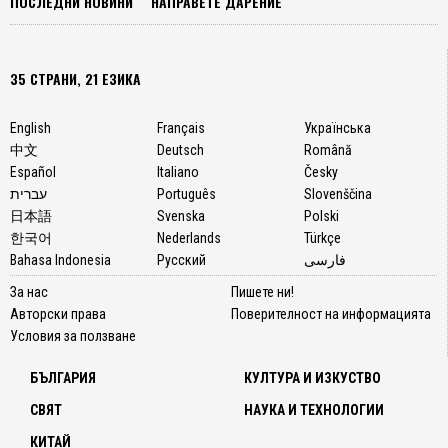
ПОСЛЕДНИ НОВИНИ
НАПРАВЕТЕ ДАРЕНИЕ
35 СТРАНИ, 21 ЕЗИКА
English
Français
Українська
中文
Deutsch
Română
Español
Italiano
Česky
עברית
Português
Slovenščina
日本語
Svenska
Polski
한국어
Nederlands
Türkçe
Bahasa Indonesia
Русский
فارسی
За нас
Пишете ни!
Авторски права
Поверителност на информацията
Условия за ползване
БЪЛГАРИЯ
КУЛТУРА И ИЗКУСТВО
СВЯТ
НАУКА И ТЕХНОЛОГИИ
КИТАЙ