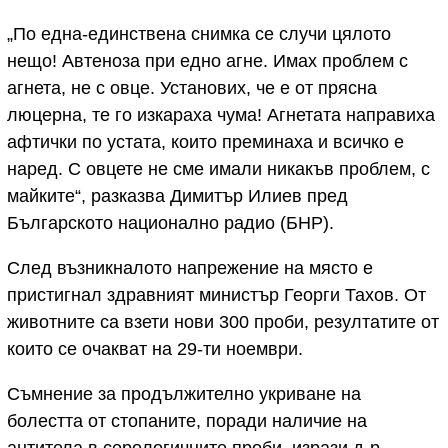
„По една-единствена снимка се случи цялото
нещо! Автеноза при едно агне. Имах проблем с
агнета, не с овце. Установих, че е от прясна
люцерна, те го изкараха чума! Агнетата направиха
афтички по устата, които преминаха и всичко е
наред. С овцете не сме имали никакъв проблем, с
майките“, разказва Димитър Илиев пред
Българското национално радио (БНР).
След възникналото напрежение на място е
пристигнал здравният министър Георги Тахов. От
животните са взети нови 300 проби, резултатите от
които се очакват на 29-ти ноември.
Съмнение за продължително укриване на
болестта от стопаните, поради наличие на
антитела в серологичните проби, изрази д-р