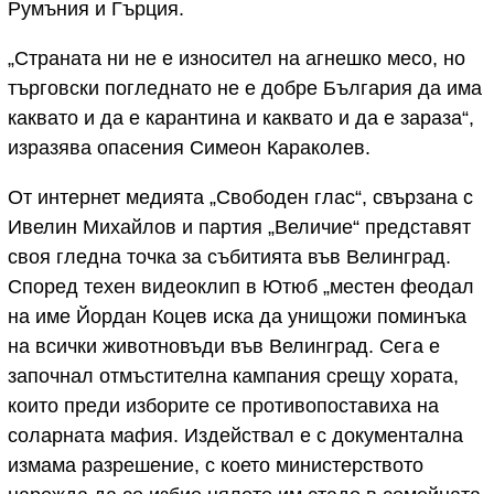
Румъния и Гърция.
„Страната ни не е износител на агнешко месо, но
търговски погледнато не е добре България да има
каквато и да е карантина и каквато и да е зараза“,
изразява опасения Симеон Караколев.
От интернет медията „Свободен глас“, свързана с
Ивелин Михайлов и партия „Величие“ представят
своя гледна точка за събитията във Велинград.
Според техен видеоклип в Ютюб „местен феодал
на име Йордан Коцев иска да унищожи поминъка
на всички животновъди във Велинград. Сега е
започнал отмъстителна кампания срещу хората,
които преди изборите се противопоставиха на
соларната мафия. Издействал е с документална
измама разрешение, с което министерството