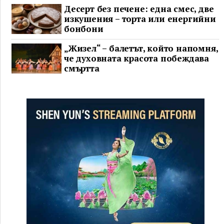
Десерт без печене: една смес, две
изкушения – торта или енергийни
бонбони
„Жизел“ – балетът, който напомня,
че духовната красота побеждава
смъртта