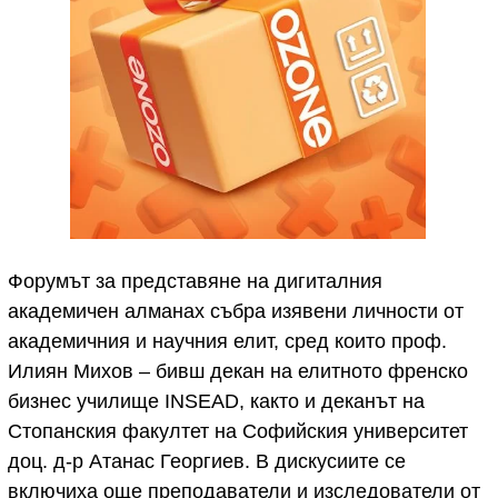
Форумът за представяне на дигиталния
академичен алманах събра изявени личности от
академичния и научния елит, сред които проф.
Илиян Михов – бивш декан на елитното френско
бизнес училище INSEAD, както и деканът на
Стопанския факултет на Софийския университет
доц. д-р Атанас Георгиев. В дискусиите се
включиха още преподаватели и изследователи от