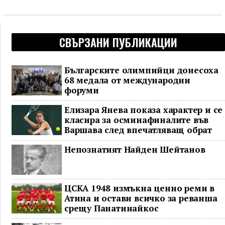
СВЪРЗАНИ ПУБЛИКАЦИИ
Българските олимпийци донесоха
68 медала от международни
форуми
Елизара Янева показа характер и се
класира за осминафиналите във
Варшава след впечатляващ обрат
Непознатият Найден Шейтанов
ЦСКА 1948 измъкна ценно реми в
Атина и остави всичко за реванша
срещу Панатинайкос