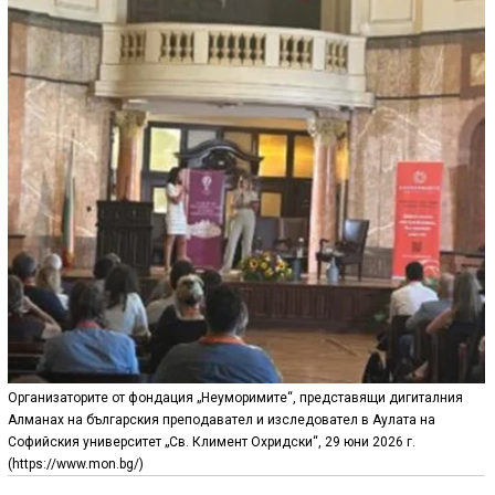
Организаторите от фондация „Неуморимите“, представящи дигиталния
Алманах на българския преподавател и изследовател в Аулата на
Софийския университет „Св. Климент Охридски“, 29 юни 2026 г.
(https://www.mon.bg/)