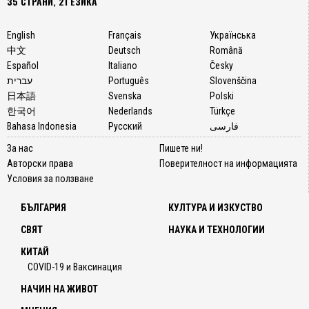
35 СТРАНИ, 21 ЕЗИКА
English
Français
Українська
中文
Deutsch
Română
Español
Italiano
Česky
עברית
Português
Slovenščina
日本語
Svenska
Polski
한국어
Nederlands
Türkçe
Bahasa Indonesia
Русский
فارسی
За нас
Пишете ни!
Авторски права
Поверителност на информацията
Условия за ползване
БЪЛГАРИЯ
КУЛТУРА И ИЗКУСТВО
СВЯТ
НАУКА И ТЕХНОЛОГИИ
КИТАЙ
COVID-19 и Ваксинация
НАЧИН НА ЖИВОТ