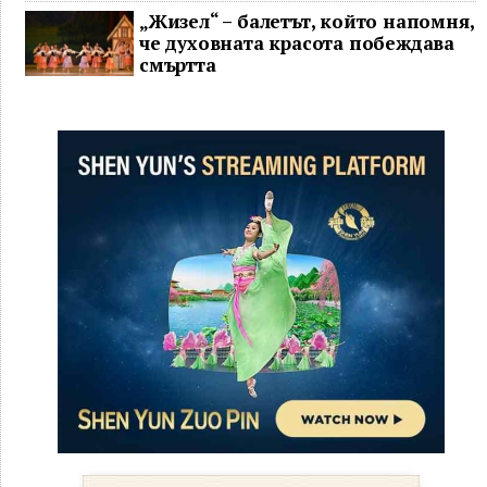
„Жизел“ – балетът, който напомня,
че духовната красота побеждава
смъртта