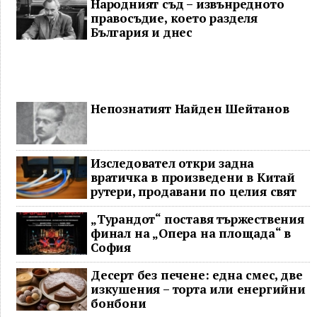
Народният съд – извънредното
правосъдие, което разделя
България и днес
Непознатият Найден Шейтанов
Изследовател откри задна
вратичка в произведени в Китай
рутери, продавани по целия свят
„Турандот“ поставя тържествения
финал на „Опера на площада“ в
София
Десерт без печене: една смес, две
изкушения – торта или енергийни
бонбони