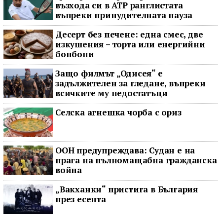
възхода си в ATP ранглистата
въпреки принудителната пауза
Десерт без печене: една смес, две
изкушения – торта или енергийни
бонбони
Защо филмът „Одисея“ е
задължителен за гледане, въпреки
всичките му недостатъци
Селска агнешка чорба с ориз
ООН предупреждава: Судан е на
прага на пълномащабна гражданска
война
„Вакханки“ пристига в България
през есента