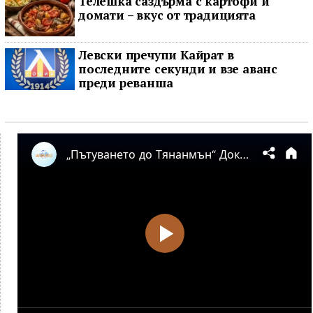
Телешка саздърма с картофи и
домати – вкус от традицията
Левски пречупи Кайрат в
последните секунди и взе аванс
преди реванша