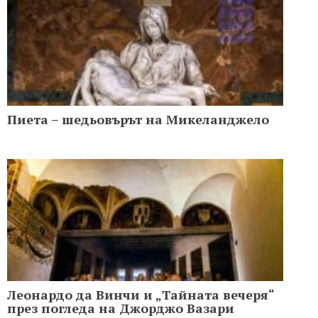
Пиета – шедьовърът на Микеланджело
Леонардо да Винчи и „Тайната вечеря“
през погледа на Джорджо Вазари