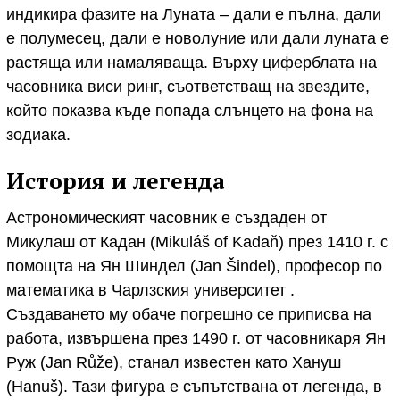
индикира фазите на Луната – дали е пълна, дали
е полумесец, дали е новолуние или дали луната е
растяща или намаляваща. Върху циферблата на
часовника виси ринг, съответстващ на звездите,
който показва къде попада слънцето на фона на
зодиака.
История и легенда
Астрономическият часовник е създаден от
Микулаш от Кадан (Mikuláš of Kadaň) през 1410 г. с
помощта на Ян Шиндел (Jan Šindel), професор по
математика в Чарлзския университет .
Създаването му обаче погрешно се приписва на
работа, извършена през 1490 г. от часовникаря Ян
Руж (Jan Růže), станал известен като Хануш
(Hanuš). Тази фигура е съпътствана от легенда, в