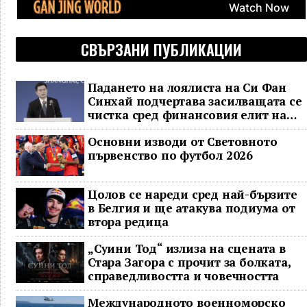
СВЪРЗАНИ ПУБЛИКАЦИИ
Падането на лоялиста на Си Фан
Синхай подчертава засилващата се
чистка сред финансовия елит на
Китай
Основни изводи от Световното
първенство по футбол 2026
Цолов се нареди сред най-бързите
в Белгия и ще атакува подиума от
втора редица
„Суини Тод“ излиза на сцената в
Стара Загора с прочит за болката,
справедливостта и човечността
Международното военноморско