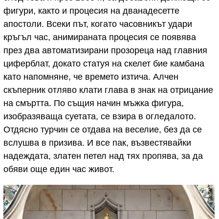
фигури, както и процесия на дванадесетте
апостоли. Всеки път, когато часовникът удари
кръгъл час, анимираната процесия се появява
през два автоматизирани прозореца над главния
циферблат, докато статуя на скелет бие камбана
като напомняне, че времето изтича. Алчен
скъперник отляво клати глава в знак на отрицание
на смъртта. По същия начин мъжка фигура,
изобразяваща суетата, се взира в огледалото.
Отдясно турчин се отдава на веселие, без да се
вслушва в призива. И все пак, възвестявайки
надеждата, златен петел над тях пропява, за да
обяви още един час живот.