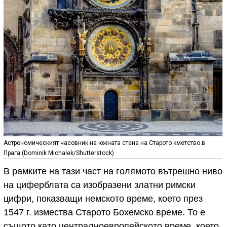
Астрономическият часовник на южната стена на Старото кметство в
Прага (Dominik Michalek/Shutterstock)
В рамките на тази част на голямото вътрешно ниво
на циферблата са изобразени златни римски
цифри, показващи немското време, което през
1547 г. измества Старото Бохемско време. То е
същото като централноевропейското време, което