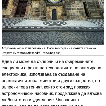
Астрономическият часовник на Прага, монтиран на южната стена на
Старото кметство (Alexandra Tran/Unsplash)
Едва ли може да съперничи на съвременните
специални ефекти на технологията на анимирана
електроника, използвана за създаване на
реалистични хора, животни и други същества, но
въпреки това геният, който стои зад пражкия
астрономически часовник, продължава да вдъхва
любопитство и удивление. Часовникът