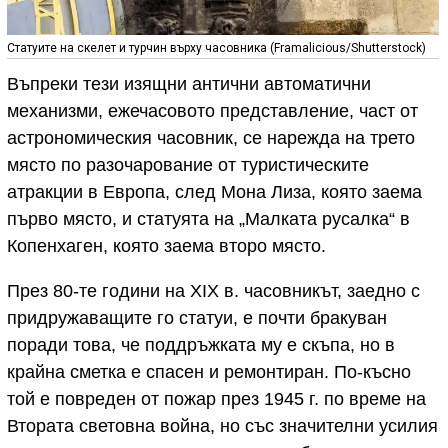
Статуите на скелет и турчин върху часовника (Framalicious/Shutterstock)
Въпреки тези изящни антични автоматични
механизми, ежечасовото представление, част от
астрономическия часовник, се нарежда на трето
място по разочарование от туристическите
атракции в Европа, след Мона Лиза, която заема
първо място, и статуята на „Малката русалка“ в
Копенхаген, която заема второ място.
През 80-те години на XIX в. часовникът, заедно с
придружаващите го статуи, е почти бракуван
поради това, че поддръжката му е скъпа, но в
крайна сметка е спасен и ремонтиран. По-късно
той е повреден от пожар през 1945 г. по време на
Втората световна война, но със значителни усилия