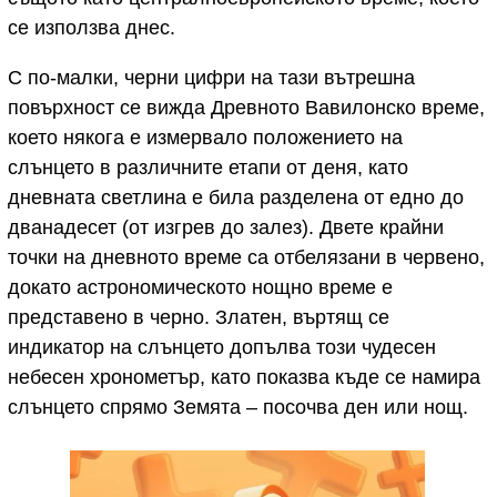
се използва днес.
С по-малки, черни цифри на тази вътрешна
повърхност се вижда Древното Вавилонско време,
което някога е измервало положението на
слънцето в различните етапи от деня, като
дневната светлина е била разделена от едно до
дванадесет (от изгрев до залез). Двете крайни
точки на дневното време са отбелязани в червено,
докато астрономическото нощно време е
представено в черно. Златен, въртящ се
индикатор на слънцето допълва този чудесен
небесен хронометър, като показва къде се намира
слънцето спрямо Земята – посочва ден или нощ.