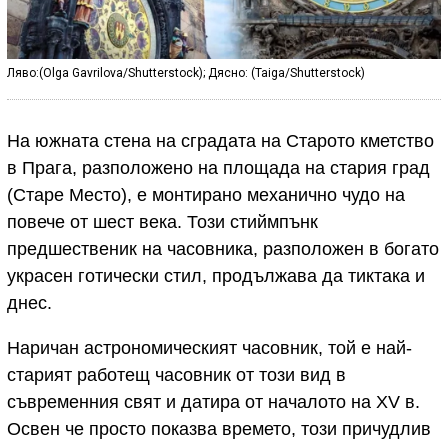
Ляво:(Olga Gavrilova/Shutterstock); Дясно: (Taiga/Shutterstock)
На южната стена на сградата на Старото кметство
в Прага, разположено на площада на стария град
(Старе Место), е монтирано механично чудо на
повече от шест века. Този стиймпънк
предшественик на часовника, разположен в богато
украсен готически стил, продължава да тиктака и
днес.
Наричан астрономическият часовник, той е най-
старият работещ часовник от този вид в
съвременния свят и датира от началото на XV в.
Освен че просто показва времето, този причудлив