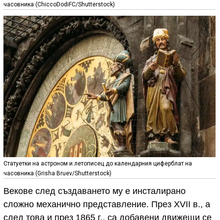
часовника (ChiccoDodiFC/Shutterstock)
Статуетки на астроном и летописец до календарния циферблат на
часовника (Grisha Bruev/Shutterstock)
Векове след създаването му е инсталирано
сложно механично представление. През XVII в., а
след това и през 1865 г., са добавени движещи се