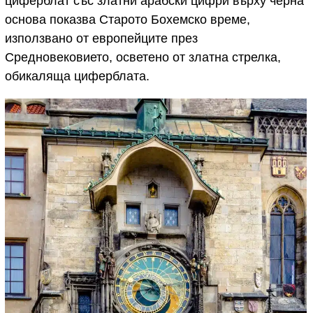
циферблат със златни арабски цифри върху черна
основа показва Старото Бохемско време,
използвано от европейците през
Средновековието, осветено от златна стрелка,
обикаляща циферблата.