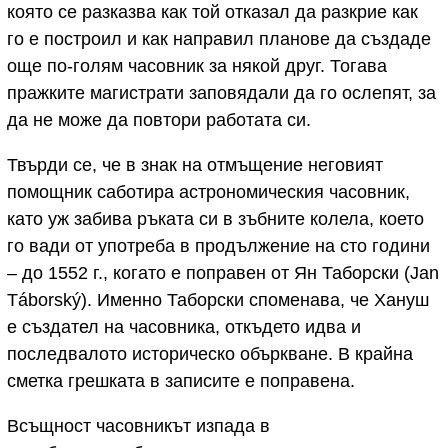
която се разказва как той отказал да разкрие как
го е построил и как направил планове да създаде
още по-голям часовник за някой друг. Тогава
пражките магистрати заповядали да го ослепят, за
да не може да повтори работата си.
Твърди се, че в знак на отмъщение неговият
помощник саботира астрономическия часовник,
като уж забива ръката си в зъбните колела, което
го вади от употреба в продължение на сто години
– до 1552 г., когато е поправен от Ян Таборски (Jan
Táborský). Именно Таборски споменава, че Хануш
е създател на часовника, откъдето идва и
последвалото историческо объркване. В крайна
сметка грешката в записите е поправена.
Всъщност часовникът изпада в