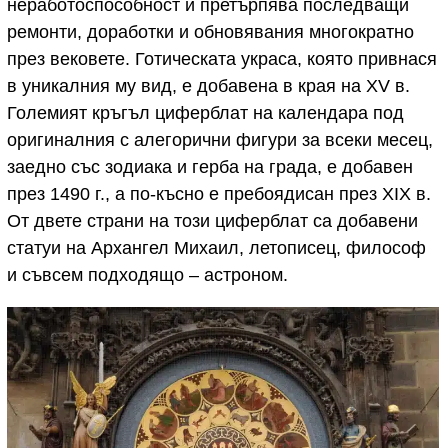
неработоспособност и претърпява последващи
ремонти, доработки и обновявания многократно
през вековете. Готическата украса, която привнася
в уникалния му вид, е добавена в края на XV в.
Големият кръгъл циферблат на календара под
оригиналния с алегорични фигури за всеки месец,
заедно със зодиака и герба на града, е добавен
през 1490 г., а по-късно е пребоядисан през XIX в.
От двете страни на този циферблат са добавени
статуи на Архангел Михаил, летописец, философ
и съвсем подходящо – астроном.