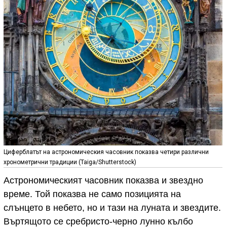
Циферблатът на астрономическия часовник показва четири различни
хронометрични традиции (Taiga/Shutterstock)
Астрономическият часовник показва и звездно
време. Той показва не само позицията на
слънцето в небето, но и тази на луната и звездите.
Въртящото се сребристо-черно лунно кълбо