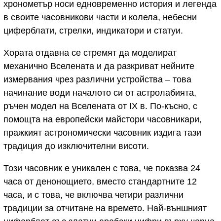
хронометър носи едновременно история и легенда
в своите часовникови части и колела, небесни
циферблати, стрелки, индикатори и статуи.
Хората отдавна се стремят да моделират
механично Вселената и да разкриват нейните
измервания чрез различни устройства – това
начинание води началото си от астролабията,
ръчен модел на Вселената от IX в. По-късно, с
помощта на европейски майстори часовникари,
пражкият астрономически часовник издига тази
традиция до изключителни висоти.
Този часовник е уникален с това, че показва 24
часа от денонощието, вместо стандартните 12
часа, и с това, че включва четири различни
традиции за отчитане на времето. Най-външният