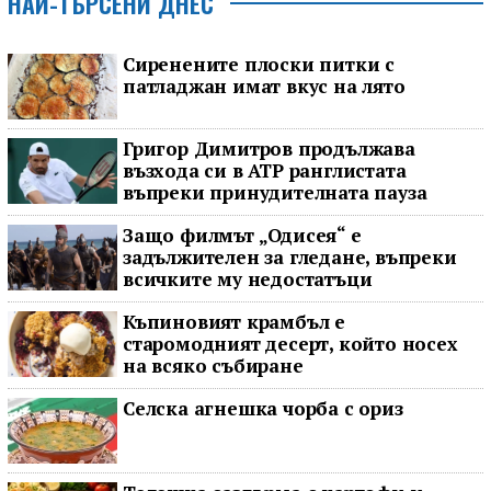
НАЙ-ТЪРСЕНИ ДНЕС
Сиренените плоски питки с
патладжан имат вкус на лято
Григор Димитров продължава
възхода си в ATP ранглистата
въпреки принудителната пауза
Защо филмът „Одисея“ е
задължителен за гледане, въпреки
всичките му недостатъци
Къпиновият крамбъл е
старомодният десерт, който носех
на всяко събиране
Селска агнешка чорба с ориз