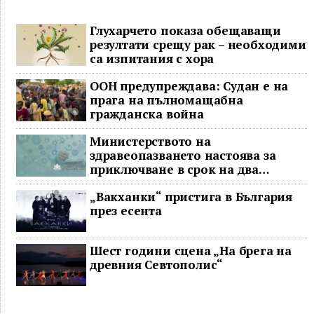
Глухарчето показа обещаващи
резултати срещу рак – необходими
са изпитания с хора
ООН предупреждава: Судан е на
прага на пълномащабна
гражданска война
Министерството на
здравеопазването настоява за
приключване в срок на два
ключови строителни проекта
„Вакханки“ пристига в България
през есента
Шест години сцена „На брега на
древния Севтополис“