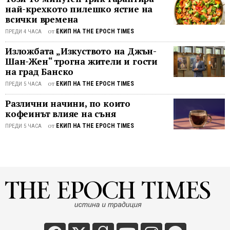
разкри
най-крехкото пилешко ястие на
отдадената на обществото личност.
връзка
всички времена
...
на
от
ЕКИП НА THE EPOCH TIMES
ПРЕДИ 4 ЧАСА
тракий
и
Изложбата „Изкуството на Джън-
персий
Шан-Жен“ трогна жители и гости
елини
на град Банско
цивили
от
ЕКИП НА THE EPOCH TIMES
ПРЕДИ 5 ЧАСА
по-
Различни начини, по които
конкре
кофеинът влияе на съня
използ
на
от
ЕКИП НА THE EPOCH TIMES
ПРЕДИ 5 ЧАСА
специ
съдов
за
религи
прино
към
обичаи
Ритон
-