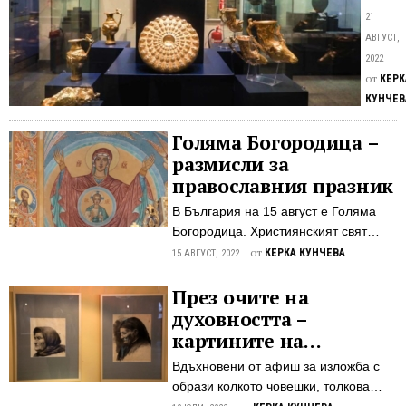
пог
всеки
21
в
е
АВГУСТ,
мин
вижда
2022
изобр
от
КЕРК
или
КУНЧЕВ
е
гледал
Голяма Богородица –
филм
размисли за
за
православния празник
Панаг
В България на 15 август е Голяма
златно
Богородица. Християнският свят
съкров
празнува Успението на Дева Мария,
от
КЕРКА КУНЧЕВА
То се
15 АВГУСТ, 2022
Божията майка... Чистота, смирение
състои
и благочестие. Това са принципите,
През очите на
се от
които показват въплъщението на
духовността –
девет
светостта Божия, която е достойна
съда
картините на
да отгледа и възпита Сина небесен
с
стрелчанина Мильо
Вдъхновени от афиш за изложба с
тук на земята. Скромността и
тегло
Балтов
образи колкото човешки, толкова
благостта в предаването на
над