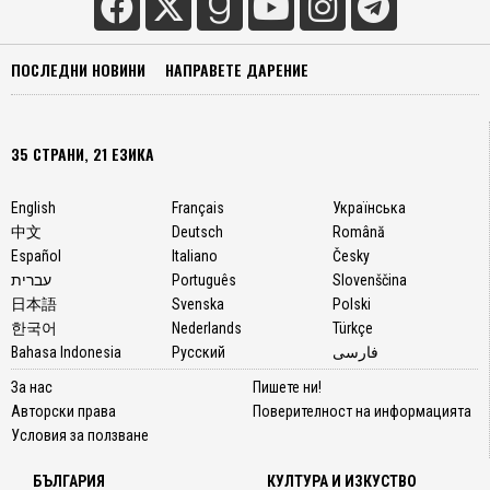
прото
на
козел,
ПОСЛЕДНИ НОВИНИ
НАПРАВЕТЕ ДАРЕНИЕ
сцена
с
четири
35 СТРАНИ, 21 ЕЗИКА
древн
божес
English
Français
Українська
и
中文
Deutsch
Română
изпис
Español
Italiano
Česky
с
עברית
Português
Slovenščina
пункти
日本語
Svenska
Polski
до
한국어
Nederlands
Türkçe
главит
Bahasa Indonesia
Русский
فارسی
технит
имена
За нас
Пишете ни!
-
Авторски права
Поверителност на информацията
Хера,
Условия за ползване
Артем
Аполо
БЪЛГАРИЯ
КУЛТУРА И ИЗКУСТВО