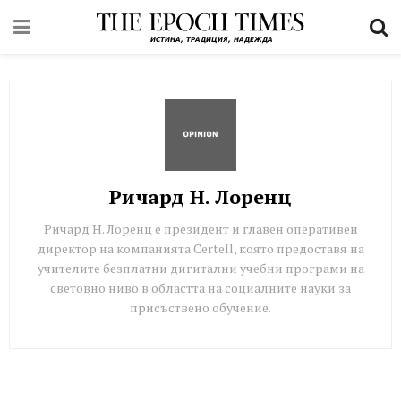
Ричард Н. Лоренц
Ричард Н. Лоренц е президент и главен оперативен
директор на компанията Certell, която предоставя на
учителите безплатни дигитални учебни програми на
световно ниво в областта на социалните науки за
присъствено обучение.