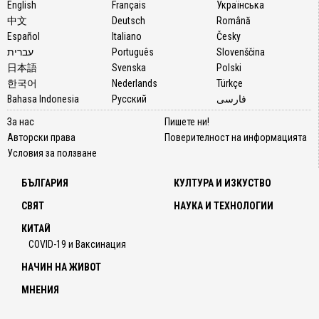
бяха
English
Français
Українська
много
中文
Deutsch
Română
развъл
Español
Italiano
Česky
Научих
עברית
Português
Slovenščina
че
日本語
Svenska
Polski
момче
한국어
Nederlands
Türkçe
от
Bahasa Indonesia
Русский
فارسی
другат
За нас
Пишете ни!
страна
Авторски права
Поверителност на информацията
на
Условия за ползване
телеф
е от
БЪЛГАРИЯ
КУЛТУРА И ИЗКУСТВО
Източ
Берли
СВЯТ
НАУКА И ТЕХНОЛОГИИ
Той
КИТАЙ
говор
COVID-19 и Ваксинация
англий
НАЧИН НА ЖИВОТ
с
акцент
МНЕНИЯ
но
въпре