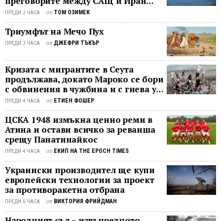
преговорите между САЩ и Иран
останаха в безизходица
за
от
ТОМ ОЗИМЕК
ПРЕДИ 2 ЧАСА
падан
Триумфът на Мечо Пух
на
Берли
от
ДЖЕФРИ ТЪКЪР
ПРЕДИ 3 ЧАСА
стена.
С
Кризата с мигрантите в Сеута
мен
продължава, докато Мароко се бори
се
с обвинения в чужбина и с гнева у
свърза
дома
от
ЕТИЕН ФОШЕР
ПРЕДИ 4 ЧАСА
момче
по
ЦСКА 1948 измъкна ценно реми в
Атина и остави всичко за реванша
телеф
срещу Панатинайкос
Нямах
никакв
от
ЕКИП НА THE EPOCH TIMES
ПРЕДИ 4 ЧАСА
предс
Украински производител ще купи
кой е
европейски технологии за проект
той,
за противоракетна отбрана
но
от
ВИКТОРИЯ ФРИЙДМАН
ПРЕДИ 6 ЧАСА
звуче
на
Народният съд – извънредното