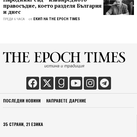
моята
правосъдие, което разделя България
възрас
и днес
Не
от
ЕКИП НА THE EPOCH TIMES
ПРЕДИ 6 ЧАСА
бях
сигуре
какво
да го
попита
но
знаех,
че се
случва
нещо
важно,
защот
ПОСЛЕДНИ НОВИНИ
НАПРАВЕТЕ ДАРЕНИЕ
родит
ми и
всички
35 СТРАНИ, 21 ЕЗИКА
покра
мен