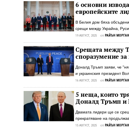
прекъсна доставките", заяв
6 основни извода
социалните мрежи пост в п
европейските ли
сигурност е възмутителен 
„Дружба", има няколко разк
В Белия дом бяха обсъдени
петрол за няколко европейс
срещи между Украйна, Руси
министър беше обвинил Укра
Владимир Путин на 15 авгу
от
РАЙЪН МОРГА
19 АВГУСТ, 2025
Володимир Зеленски, придр
НАТО Марк Рюте, председат
Срещата между Т
министър-председателя на
споразумение за 
председателя на Италия Д
канцлера на Германия Фри
Доналд Тръмп заяви, че "ня
Срещите на 18 август подч
и украинския президент В
САЩ за прекратяване на рус
руският президент Владими
от
РАЙЪН МОРГА
16 АВГУСТ, 2025
Анкъридж, Аляска на 15 авг
огъня в продължаващия руск
5 неща, които тр
лице, двамата лидери прис
Доналд Тръмп и
споделиха, че срещата е би
възможното споразумение з
Двамата лидери ще се срещн
"Очаквам днешното споразум
прекратяване на продължа
президент Доналд Тръмп и 
от
РАЙЪН МОРГА
15 АВГУСТ, 2025