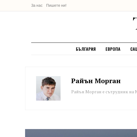
За нас
Пишете ни!
БЪЛГАРИЯ
ЕВРОПА
СА
Райън Морган
Райън Морган е сътрудник на 