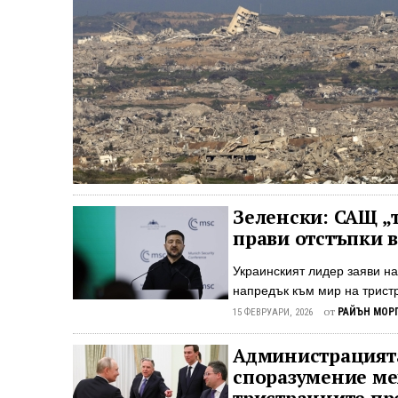
Зеленски: САЩ „т
прави отстъпки в
Украинският лидер заяви н
напредък към мир на трист
световните лидери на 14 ф
от
РАЙЪН МОР
15 ФЕВРУАРИ, 2026
надежда, че предстоящите 
към прекратяване на бойни
Администрацията
разочарованието си, че от 
споразумение ме
Москва и Вашингтон ще се 
тристранните пр