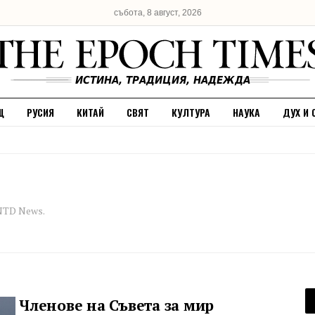
събота, 8 август, 2026
Щ
РУСИЯ
КИТАЙ
СВЯТ
КУЛТУРА
НАУКА
ДУХ И 
NTD News.
Членове на Съвета за мир