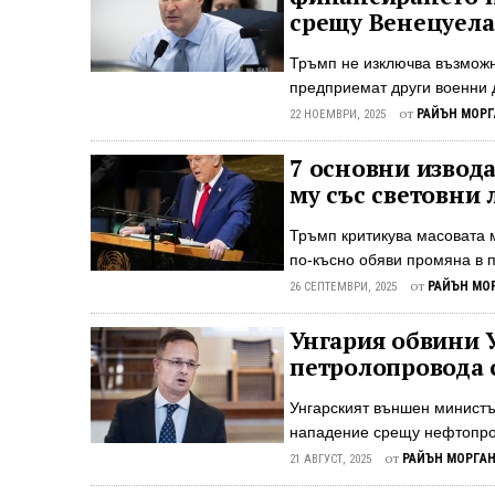
изчакване на идеалния мом
срещу Венецуела
мисията като сложна и рис
загубим много достойнство.
Тръмп не изключва възможн
важна, но можехме да загуби
предприемат други военни 
Камарата на представители
от
РАЙЪН МОРГ
22 НОЕМВРИ, 2025
американската военна сила 
президентът Доналд Тръмп 
7 основни извода
Конгреса. Законопроектът, 
му със световни 
отстоява конституционната 
военни действия. "Конститу
Тръмп критикува масовата 
война, не президентът", з
по-късно обяви промяна в 
в петък. "И това не е война, 
Тръмп осъди масовата мигр
от
РАЙЪН МО
26 СЕПТЕМВРИ, 2025
събрание на ООН на 23 септ
"унищожават голяма част от
Унгария обвини 
че незаконната имиграция, 
петролопровода с
застрашава националната си
ограничаване на така наре
Унгарският външен министъ
като Китай за сметка на ра
нападение срещу нефтопров
потенциала си ...
външен министър критикува 
от
РАЙЪН МОРГА
21 АВГУСТ, 2025
руски суров петрол за Унга