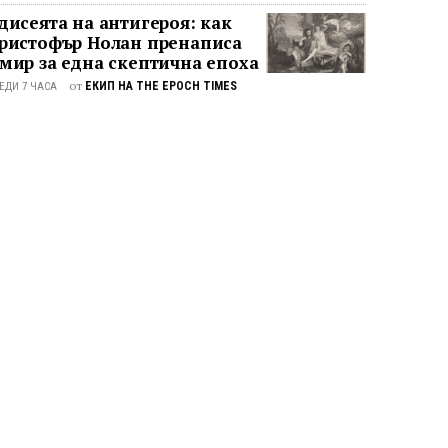
дисеята на антигероя: как
ристофър Нолан пренаписа
мир за една скептична епоха
от
ЕКИП НА THE EPOCH TIMES
ЕДИ 7 ЧАСА