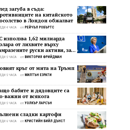
лед загуба в съда:
ротивниците на китайското
осолство в Лондон обжалват
от
РЕЙЧЪЛ РОБЪРТС
ЕДИ 4 ЧАСА
С използва 1,62 милиарда
олара от лихвите върху
амразените руски активи, за
а подкрепи Украйна
от
ВИКТОРИЯ ФРИЙДМАН
ЕДИ 5 ЧАСА
овият кръг от мита на Тръмп
от
МИЛТЪН ЕЗРАТИ
ЕДИ 5 ЧАСА
ащо бабите и дядовците са
о-важни от всякога
от
УОЛКЪР ЛАРСЪН
ЕДИ 5 ЧАСА
ълнени сладки картофи
от
КРИСТИЙН БИЙЛ ДЪНСТ
ЕДИ 6 ЧАСА