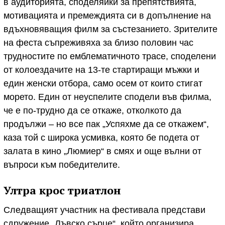
в аудиторията, споделяйки за препятствията,
мотивацията и премеждията си в допълнение на
вдъхновяващия филм за състезанието. Зрителите
на феста съпреживяха за близо половин час
трудностите по емблематичното трасе, споделени
от колоездачите на 13-те стартиращи мъжки и
един женски отбора, само осем от които стигат
морето. Един от неуспелите сподели във филма,
че е по-трудно да се откаже, отколкото да
продължи – но все пак „Успяхме да се откажем“,
каза той с широка усмивка, която бе подета от
залата в кино „Люмиер“ в смях и още вълни от
въпроси към победителите.
Ултра крос триатлон
Следващият участник на фестивала представи
сдружение „Лъвско сърце“, който организира