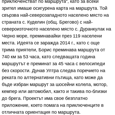
приключенстват по маршрута“, като за всеки
зрител имаше осигурена карта на маршрута. Той
свързва най-северозападното населено място на
страната с. Куделин (общ. Брегово) с най-
североизточното населено място с. Дуранкулак на
Черно море, преминавайки през 119 населени
места. Идеята се заражда 2014 г., като с още
трима приятели, Борис преминава маршрута от
740 км за 53 часа, като следващата година
маршрутът е преминат за 45 часа с велосипеди
без скорости. Дунав Ултра следва поречието на
реката по алтернативни пътища, като може да
бъде избран маршрут за шосейни колела, мотор,
кемпер или автомобил, както и такива по-близки
до брега. Проектът има свое безплатно
приложение, което помага на приключенците в
отличната ориентация по маршрута.