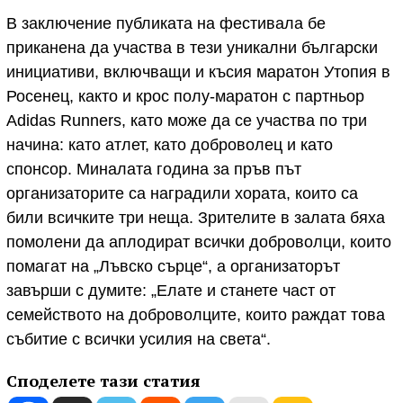
В заключение публиката на фестивала бе
приканена да участва в тези уникални български
инициативи, включващи и късия маратон Утопия в
Росенец, както и крос полу-маратон с партньор
Adidas Runners, като може да се участва по три
начина: като атлет, като доброволец и като
спонсор. Миналата година за пръв път
организаторите са наградили хората, които са
били всичките три неща. Зрителите в залата бяха
помолени да аплодират всички доброволци, които
помагат на „Лъвско сърце“, а организаторът
завърши с думите: „Елате и станете част от
семейството на доброволците, които раждат това
събитие с всички усилия на света“.
Споделете тази статия