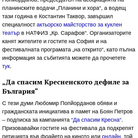
планинските водачи „Планини и хора“, а водещ
тази година е Костантин Таквор, завършил
специалност
актьорско майсторство за куклен
театър
в НАТФИЗ „Кр. Сарафов“. Организаторите
канят жителите и гостите на София и на
фестивалната програмата „на открито“, като пълна
информация за събитията можете да прочетете
тук
.
„Да спасим Кресненското дефиле за
България“
С тези думи Любомир Попйорданов обяви и
гражданската инициатива в памет на Боян Петров
– подписка за кампанията
“Да спасим Кресна“
.
Призовавайки гостите на фестивала да подкрепят
петицията във фоайето на киното или
онлайн
, той