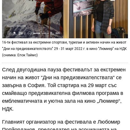
16-ти фестивал за екстремни спортове, туризъм и активен начин на живот
"Дни на предизвикателството" 29 - 31 март 2022 г. в кино "Люмиер" на НДК
(снимка: Епок Таймс)
След двугодишна пауза фестивалът за екстремен
начин на живот “Дни на предизвикателствата“ се
завърна в София. Той стартира на 29 март със
смайващо предизвикателна филмова програма в
емблематичната и уютна зала на кино „Люмиер“,
НДК.
Главният организатор на фестивала е Любомир
Попйорданов, председател на асоциацията на