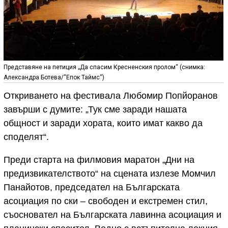
Представяне на петиция „Да спасим Кресненския пролом“ (снимка:
Александра Ботева/“Епок Таймс“)
Откриването на фестивала Любомир Попйоранов
завърши с думите: „Тук сме заради нашата
общност и заради хората, които имат какво да
споделят“.
Преди старта на филмовия маратон „Дни на
предизвикателството“ на сцената излезе Момчил
Панайотов, председател на Българската
асоциация по ски – свободен и екстремен стил,
съосновател на Българската лавинна асоциация и