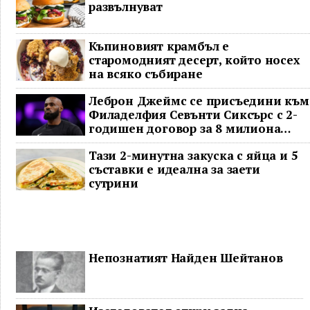
развълнуват
Къпиновият крамбъл е
старомодният десерт, който носех
на всяко събиране
Леброн Джеймс се присъедини към
Филаделфия Севънти Сиксърс с 2-
годишен договор за 8 милиона
долара
Тази 2-минутна закуска с яйца и 5
съставки е идеална за заети
сутрини
Непознатият Найден Шейтанов