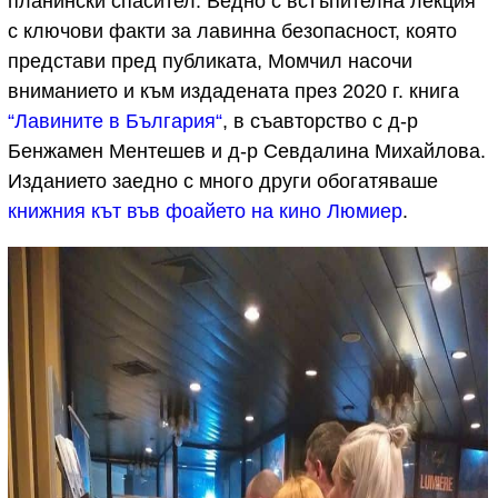
планински спасител. Ведно с встъпителна лекция
с ключови факти за лавинна безопасност, която
представи пред публиката, Момчил насочи
вниманието и към издадената през 2020 г. книга
“Лавините в България“
, в съавторство с д-р
Бенжамен Ментешев и д-р Севдалина Михайлова.
Изданието заедно с много други обогатяваше
книжния кът във фоайето на кино Люмиер
.