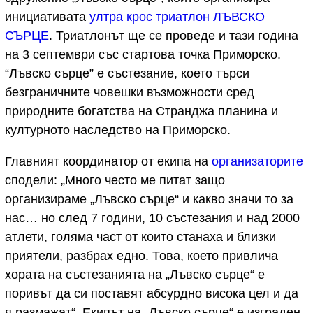
инициативата
ултра крос триатлон ЛЪВСКО
СЪРЦЕ
. Триатлонът ще се проведе и тази година
на 3 септември със стартова точка Приморско.
“Лъвско сърце” е състезание, което търси
безграничните човешки възможности сред
природните богатства на Странджа планина и
културното наследство на Приморско.
Главният координатор от екипа на
организаторите
сподели: „Много често ме питат защо
организираме „Лъвско сърце“ и какво значи то за
нас… но след 7 години, 10 състезания и над 2000
атлети, голяма част от които станаха и близки
приятели, разбрах едно. Това, което привлича
хората на състезанията на „Лъвско сърце“ е
поривът да си поставят абсурдно висока цел и да
я размажат“. Екипът на „Лъвско сърце“ е изграден