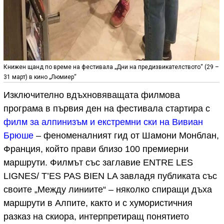
Книжен щанд по време на фестивала „Дни на предизвикателството“ (29 –
31 март) в кино „Люмиер“
Изключително вдъхновяващата филмова
програма в първия ден на фестивала стартира с
филм за алпинизъм и екстремни ски на Вивиан
Брюше
– феноменалният гид от Шамони Монблан,
Франция, който прави близо 100 премиерни
маршрути. Филмът със заглавие ENTRE LES
LIGNES/ T’ES PAS BIEN LA завладя публиката със
своите „Между линиите“ – няколко спиращи дъха
маршрути в Алпите, както и с хумористичния
разказ на скиора, интерпретиращ понятието