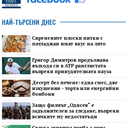
НАЙ-ТЪРСЕНИ ДНЕС
Сиренените плоски питки с
патладжан имат вкус на лято
Григор Димитров продължава
възхода си в ATP ранглистата
въпреки принудителната пауза
Десерт без печене: една смес, две
изкушения – торта или енергийни
бонбони
Защо филмът „Одисея“ е
задължителен за гледане, въпреки
всичките му недостатъци
Селска агнешка чорба с ориз