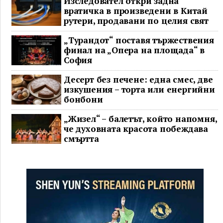
Изследовател откри задна
вратичка в произведени в Китай
рутери, продавани по целия свят
„Турандот“ поставя тържествения
финал на „Опера на площада“ в
София
Десерт без печене: една смес, две
изкушения – торта или енергийни
бонбони
„Жизел“ – балетът, който напомня,
че духовната красота побеждава
смъртта