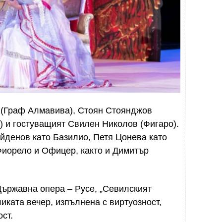
 (Граф Алмавива), Стоян Стоянджов
а) и гостуващият Свилен Николов (Фигаро).
йденов като Базилио, Петя Цонева като
Фиорело и Офицер, както и Димитър
 Държавна опера – Русе, „Севилският
иката вечер, изпълнена с виртуозност,
ст.