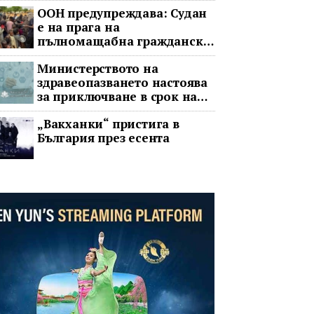
ООН предупреждава: Судан
е на прага на
пълномащабна гражданска
война
Министерството на
здравеопазването настоява
за приключване в срок на
два ключови строителни
„Вакханки“ пристига в
проекта
България през есента