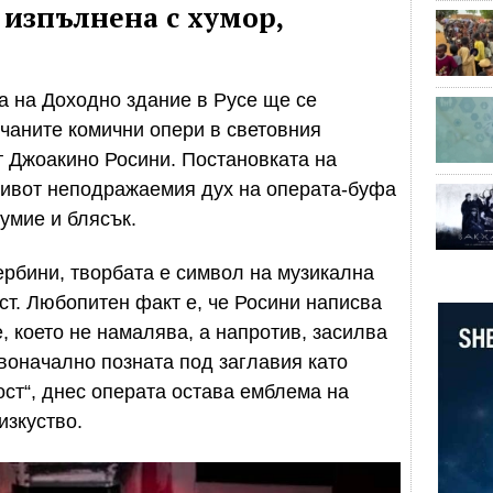
 изпълнена с хумор,
ла на Доходно здание в Русе ще се
ичаните комични опери в световния
т Джоакино Росини. Постановката на
ивот неподражаемия дух на операта-буфа
оумие и блясък.
рбини, творбата е символ на музикална
ст. Любопитен факт е, че Росини написва
, което не намалява, а напротив, засилва
воначално позната под заглавия като
ст“, днес операта остава емблема на
изкуство.