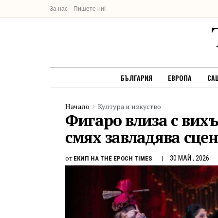
За нас
Пишете ни!
БЪЛГАРИЯ
ЕВРОПА
СА
Начало
Култура и изкуство
Фигаро влиза с вихъ
смях завладява сце
от
30 МАЙ , 2026
ЕКИП НА THE EPOCH TIMES