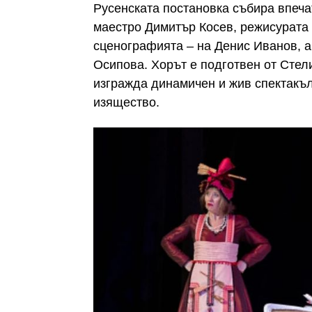
Русенската постановка събира впеча
маестро Димитър Косев, режисурата
сценографията – на Денис Иванов, а
Осипова. Хорът е подготвен от Стел
изгражда динамичен и жив спектакъл,
изящество.