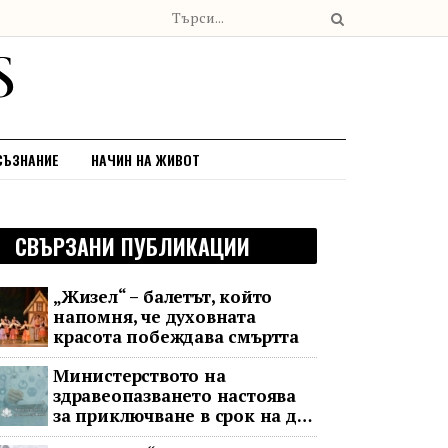
СЪЗНАНИЕ
НАЧИН НА ЖИВОТ
СВЪРЗАНИ ПУБЛИКАЦИИ
„Жизел“ – балетът, който
напомня, че духовната
красота побеждава смъртта
Министерството на
здравеопазването настоява
за приключване в срок на два
ключови строителни проекта