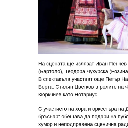
На сцената ще излязат Иван Пенчев
(Бартоло), Теодора Чукурска (Розин
В спектакъла участват още Петър На
Берта, Стилян Цветков в ролите на 
Кюркчиев като Нотариус.
С участието на хора и оркестъра на
бръснар“ обещава да подари на публ
хумор и неподправена сценична радо