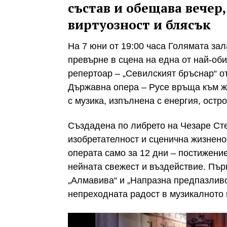
състав и обещава вечер,
виртуозност и блясък
На 7 юни от 19:00 часа Голямата за
превърне в сцена на една от най-об
репертоар – „Севилският бръснар“ о
Държавна опера – Русе връща към ж
с музика, изпълнена с енергия, остр
Създадена по либрето на Чезаре Сте
изобретателност и сценична жизнено
операта само за 12 дни – постижение
нейната свежест и въздействие. Пър
„Алмавива“ и „Напразна предпазливо
непреходната радост в музикалното 