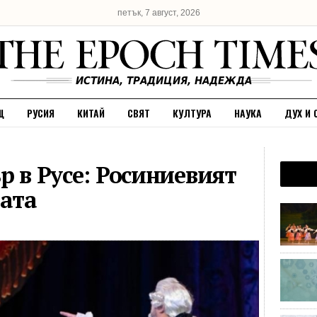
петък, 7 август, 2026
Щ
РУСИЯ
КИТАЙ
СВЯТ
КУЛТУРА
НАУКА
ДУХ И 
р в Русе: Росиниевият
ната