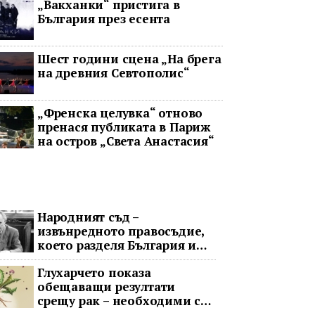
„Вакханки“ пристига в
България през есента
Шест години сцена „На брега
на древния Севтополис“
„Френска целувка“ отново
пренася публиката в Париж
на остров „Света Анастасия“
Народният съд –
извънредното правосъдие,
което разделя България и
днес
Глухарчето показа
обещаващи резултати
срещу рак – необходими са
изпитания с хора