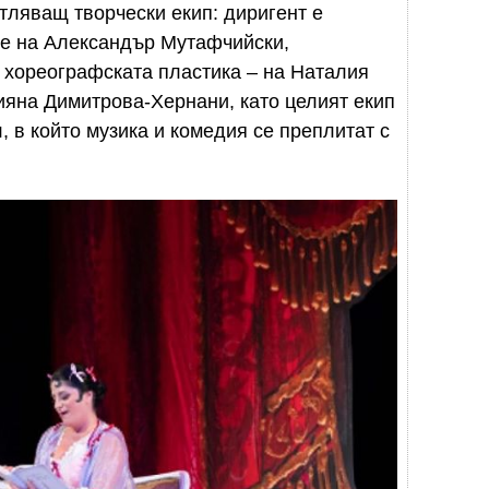
тляващ творчески екип: диригент е
 е на Александър Мутафчийски,
 хореографската пластика – на Наталия
ияна Димитрова-Хернани, като целият екип
 в който музика и комедия се преплитат с