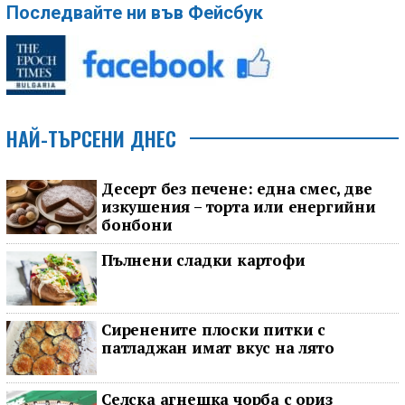
Последвайте ни във Фейсбук
НАЙ-ТЪРСЕНИ ДНЕС
Десерт без печене: една смес, две
изкушения – торта или енергийни
бонбони
Пълнени сладки картофи
Сиренените плоски питки с
патладжан имат вкус на лято
Селска агнешка чорба с ориз