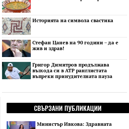
Историята на символа свастика
Стефан Цанев на 90 години – да е
жив и здрав!
Григор Димитров продължава
възхода си в ATP ранглистата
въпреки принудителната пауза
СВЪРЗАНИ ПУБЛИКАЦИИ
Министър Ивкова: Здравната