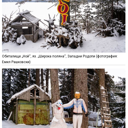
Обиталище „Ной“, яз. „Широка поляна“, Западни Родопи (фотография:
Емил Рашковски)