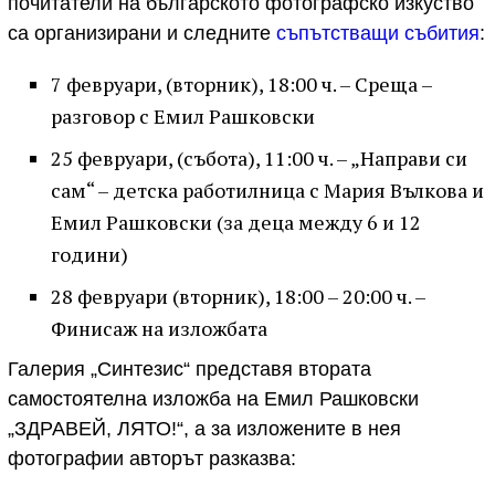
почитатели на българското фотографско изкуство
са организирани и следните
съпътстващи събития
:
7 февруари, (вторник), 18:00 ч. – Среща –
разговор с Емил Рашковски
25 февруари, (събота), 11:00 ч. – „Направи си
сам“ – детска работилница с Мария Вълкова и
Емил Рашковски (за деца между 6 и 12
години)
28 февруари (вторник), 18:00 – 20:00 ч. –
Финисаж на изложбата
Галерия „Синтезис“ представя втората
самостоятелна изложба на Емил Рашковски
„ЗДРАВЕЙ, ЛЯТО!“, а за изложените в нея
фотографии авторът разказва: