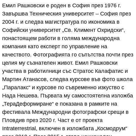
Емил Рашковски е роден в София през 1976 г.
Завършва Техническия университет – София през
2004 г. и следва магистратура по икономика в
Софийски университет „Св. Климент Охридски“,
понастоящем работи в голяма международна
компания като експерт по управление на
качеството. Фотографията го съпътства почти през
целия му съзнателен живот. Емил Рашковски
участва в работилници със Стратос Калафатис и
Мартин Атанасов, следва курсове във фото школа
„Паралакс“ и курсове по съвременно изкуство с
Нада Нешева. Първата му самостоятелна изложба
„ТераДеформиране“ е показана в рамките на
фестивала Международни фотографски срещи в
Пловдив през 2020 г. Част е от проекта
Intraterrestrial, включен в изложбата „Космодрум“