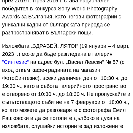
през 2019 г. През 2015 г. става национален
победител в конкурса Sony World Photography
Awards за България, като негови фотографии с
уникални кадри от българската природа се
разпространяват в Български пощи.
Изложбата „ЗДРАВЕЙ, ЛЯТО!“ (19 януари – 4 март,
2023 г.) може да бъде разгледана в галерия
“Синтезис“
на адрес бул. „Васил Левски“ № 57 (с
вход откъм кафе-градината на магазин
ФотоСинтезис), всеки делничен ден от 10:30 ч. до
19:30 ч., като в събота галерийното пространство
е отворено от 10:30 ч. до 18:30 ч. Не пропускайте и
съпътстващото събитие на 7 февруари от 18:00 ч.,
когато можете да разговаряте с фотографа Емил
Рашковски и да се потопите дълбоко в духа на
изложбата, слушайки историите зад изложените