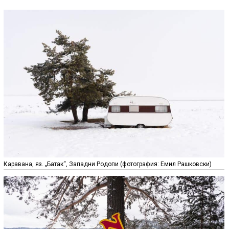
Каравана, яз. „Батак“, Западни Родопи (фотография: Емил Рашковски)