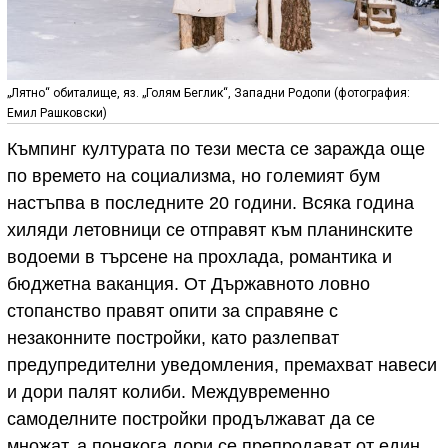
„Лятно“ обиталище, яз. „Голям Беглик“, Западни Родопи (фотография:
Емил Рашковски)
Къмпинг културата по тези места се заражда още
по времето на социализма, но големият бум
настъпва в последните 20 години. Всяка година
хиляди летовници се отправят към планинските
водоеми в търсене на прохлада, романтика и
бюджетна ваканция. От Държавното ловно
стопанство правят опити за справяне с
незаконните постройки, като разлепват
предупредителни уведомления, премахват навеси
и дори палят колиби. Междувременно
самоделните постройки продължават да се
множат, а понякога дори се препродават от един