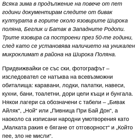
Всяка зима в продължение на повече от пет
години документирам следите от бивак
културата в горите около язовирите Широка
поляна, Беглик и Батак в Западните Родопи.
Трите язовира са построени през 50-те години,
след като се установява наличието на уникален
микроклимат в района на Широка Поляна.
Придвижвайки се със ски, фотографът –
изследовател се натъква на всевъзможни
обиталища: каравани, лодки, палатки, навеси,
кухни, бани, тоалетни, дори цели къщи и бунгала.
Някои лагери са обозначени с табели – „Бивак
Айляк“, „Ной“ или „Пивница При Бай Дон“, а
наоколо са изписани народни умотворения като
„Малката ракия е бягане от отговорност“ и „Който
пее, зло не мисли“.