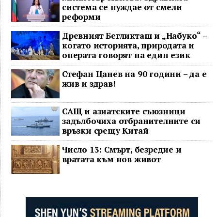
система се нуждае от смели
реформи
Древният Бегликташ и „Набуко“ –
когато историята, природата и
операта говорят на един език
Стефан Цанев на 90 години – да е
жив и здрав!
САЩ и азиатските съюзници
задълбочиха отбранителните си
връзки срещу Китай
Число 13: Смърт, безредие и
вратата към нов живот