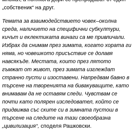
„собственик“ на друг.
Темата за взаимодействието човек–околна
среда, наличието на специфични субкултури,
кичът и еклектиката винаги са ме привличали.
Избрах да снимам през зимата, когато хората ги
няма, но човешкото присъствие се долавя
навсякъде. Местата, които през лятото
гъмжат от живот, през зимата изглеждат
странно пусти и изоставени. Напредвам бавно в
търсене на творенията на бивакуващите, като
внимавам да не оставям следи. Чувствам се
почти като полярен изследовател, който се
придвижва със ските си в зимната пустош в
търсене на следите на тази своеобразна
„цивилизация“,
споделя Рашковски.