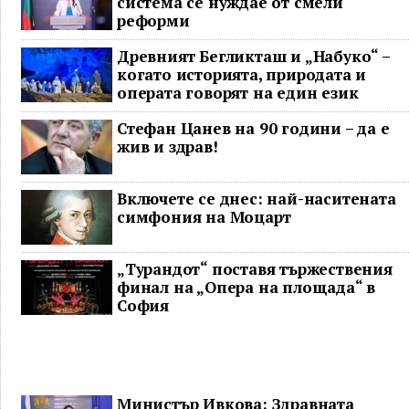
система се нуждае от смели
реформи
Древният Бегликташ и „Набуко“ –
когато историята, природата и
операта говорят на един език
Стефан Цанев на 90 години – да е
жив и здрав!
Включете се днес: най-наситената
симфония на Моцарт
„Турандот“ поставя тържествения
финал на „Опера на площада“ в
София
Министър Ивкова: Здравната