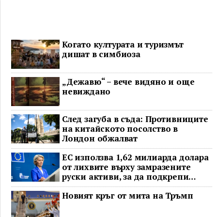
Когато културата и туризмът
дишат в симбиоза
„Дежавю“ – вече видяно и още
невиждано
След загуба в съда: Противниците
на китайското посолство в
Лондон обжалват
ЕС използва 1,62 милиарда долара
от лихвите върху замразените
руски активи, за да подкрепи
Украйна
Новият кръг от мита на Тръмп