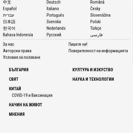
中文
Deutsch
Română
Español
Italiano
Česky
עברית
Português
Slovenščina
日本語
Svenska
Polski
한국어
Nederlands
Türkçe
Bahasa Indonesia
Русский
فارسی
За нас
Пишете ни!
Авторски права
Поверителност на информацията
Условия за ползване
БЪЛГАРИЯ
КУЛТУРА И ИЗКУСТВО
СВЯТ
НАУКА И ТЕХНОЛОГИИ
КИТАЙ
COVID-19 и Ваксинация
НАЧИН НА ЖИВОТ
МНЕНИЯ