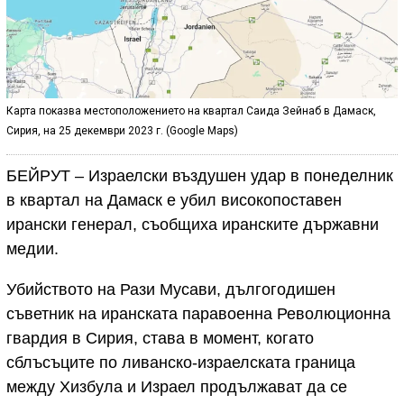
Карта показва местоположението на квартал Саида Зейнаб в Дамаск,
Сирия, на 25 декември 2023 г. (Google Maps)
БЕЙРУТ – Израелски въздушен удар в понеделник
в квартал на Дамаск е убил високопоставен
ирански генерал, съобщиха иранските държавни
медии.
Убийството на Рази Мусави, дългогодишен
съветник на иранската паравоенна Революционна
гвардия в Сирия, става в момент, когато
сблъсъците по ливанско-израелската граница
между Хизбула и Израел продължават да се