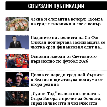
СВЪРЗАНИ ПУБЛИКАЦИИ
Лесна и елегантна вечеря: Сьомга
на грил с тиквички и сос с копър
Падането на лоялиста на Си Фан
Синхай подчертава засилващата се
чистка сред финансовия елит на
Китай
Основни изводи от Световното
първенство по футбол 2026
Цолов се нареди сред най-бързите
в Белгия и ще атакува подиума от
втора редица
„Суини Тод“ излиза на сцената в
Стара Загора с прочит за болката,
справедливостта и човечността