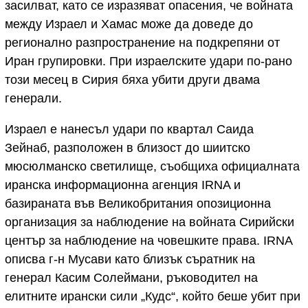
засилват, като се изразяват опасения, че войната
между Израел и Хамас може да доведе до
регионално разпространение на подкрепяни от
Иран групировки. При израелските удари по-рано
този месец в Сирия бяха убити други двама
генерали.
Израел е нанесъл удари по квартал Саида
Зейнаб, разположен в близост до шиитско
мюсюлманско светилище, съобщиха официалната
иранска информационна агенция IRNA и
базираната във Великобритания опозиционна
организация за наблюдение на войната Сирийски
център за наблюдение на човешките права. IRNA
описва г-н Мусави като близък съратник на
генерал Касим Солеймани, ръководител на
елитните ирански сили „Кудс“, който беше убит при