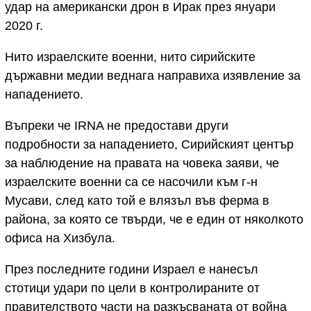
удар на американски дрон в Ирак през януари
2020 г.
Нито израелските военни, нито сирийските
държавни медии веднага направиха изявление за
нападението.
Въпреки че IRNA не предостави други
подробности за нападението, Сирийският център
за наблюдение на правата на човека заяви, че
израелските военни са се насочили към г-н
Мусави, след като той е влязъл във ферма в
района, за която се твърди, че е един от няколкото
офиса на Хизбула.
През последните години Израел е нанесъл
стотици удари по цели в контролираните от
правителството части на разкъсваната от война