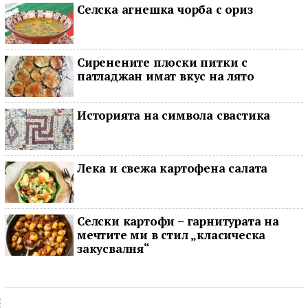
Селска агнешка чорба с ориз
Сиренените плоски питки с
патладжан имат вкус на лято
Историята на символа свастика
Лека и свежа картофена салата
Селски картофи – гарнитурата на
мечтите ми в стил „класическа
закусвалня“