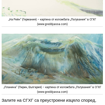
„На Рейн“ (Германия) – картина от изложбата „Пътувания“ в СГХГ
(www.greddyassa.com)
„Планина“ (Пирин, България) – картина от изложбата „Пътувания“ в СГХГ
(www.greddyassa.com)
Залите на СГХГ са преустроени изцяло според,