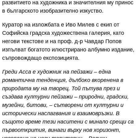
развитието на художника и значителния му принос
в българското изобразително изкуство.
Куратор на изложбата е Иво Милев с екип от
Софийска градска художествена галерия, като
негови текстове и на проф. д-р Чавдар Попов
изпълват богатото илюстрирано албумно издание,
съпровождащо експозицията.
Греди Асса е художник на пейзажи – една
романтична тенденция, дълбоко вкоренена в
природата му на творец. Той пътува през и
създава културни пейзажи – природни, градски,
музейни, битови, – сътворени от културни и
исторически наслагвания и взаимовръзки. В
същото време тези наситени с минало срещи са
първооткрития, винаги върху нов хоризонт,