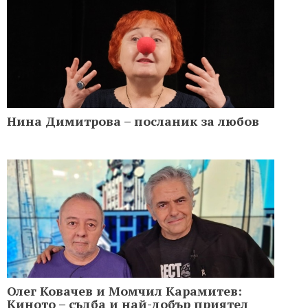
Нина Димитрова – посланик за любов
Олег Ковачев и Момчил Карамитев:
Киното – съдба и най-добър приятел