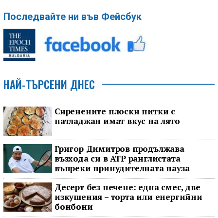
Последвайте ни във Фейсбук
НАЙ-ТЪРСЕНИ ДНЕС
Сиренените плоски питки с
патладжан имат вкус на лято
Григор Димитров продължава
възхода си в ATP ранглистата
въпреки принудителната пауза
Десерт без печене: една смес, две
изкушения – торта или енергийни
бонбони