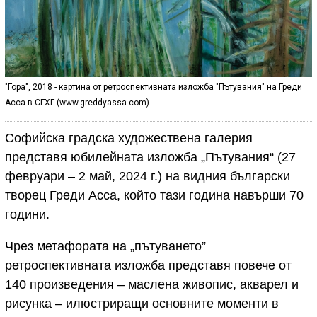
"Гора", 2018 - картина от ретроспективната изложба "Пътувания" на Греди
Асса в СГХГ (www.greddyassa.com)
Софийска градска художествена галерия
представя юбилейната изложба „Пътувания“ (27
февруари – 2 май, 2024 г.) на видния български
творец Греди Асса, който тази година навърши 70
години.
Чрез метафората на „пътуването”
ретроспективната изложба представя повече от
140 произведения – маслена живопис, акварел и
рисунка – илюстриращи основните моменти в