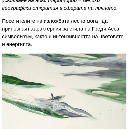
усвояване на нови територии – Велики
географски открития в сферата на личното.
Посетителите на изложбата лесно могат да
припознаят характерния за стила на Греди Асса
символизъм, както и интензивността на цветовете
и енергията.