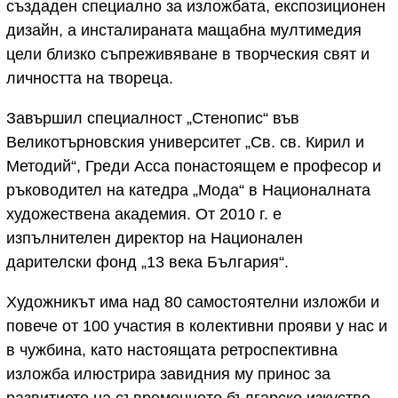
създаден специално за изложбата, експозиционен
дизайн, а инсталираната мащабна мултимедия
цели близко съпреживяване в творческия свят и
личността на твореца.
Завършил специалност „Стенопис“ във
Великотърновския университет „Св. св. Кирил и
Методий“, Греди Асса понастоящем е професор и
ръководител на катедра „Мода“ в Националната
художествена академия. От 2010 г. е
изпълнителен директор на Национален
дарителски фонд „13 века България“.
Художникът има над 80 самостоятелни изложби и
повече от 100 участия в колективни прояви у нас и
в чужбина, като настоящата ретроспективна
изложба илюстрира завидния му принос за
развитието на съвременното българско изкуство.