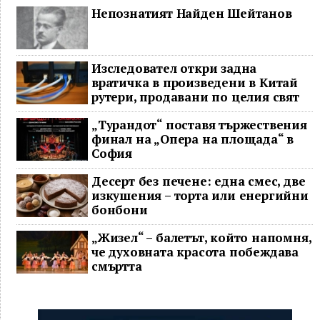
Непознатият Найден Шейтанов
Изследовател откри задна
вратичка в произведени в Китай
рутери, продавани по целия свят
„Турандот“ поставя тържествения
финал на „Опера на площада“ в
София
Десерт без печене: една смес, две
изкушения – торта или енергийни
бонбони
„Жизел“ – балетът, който напомня,
че духовната красота побеждава
смъртта