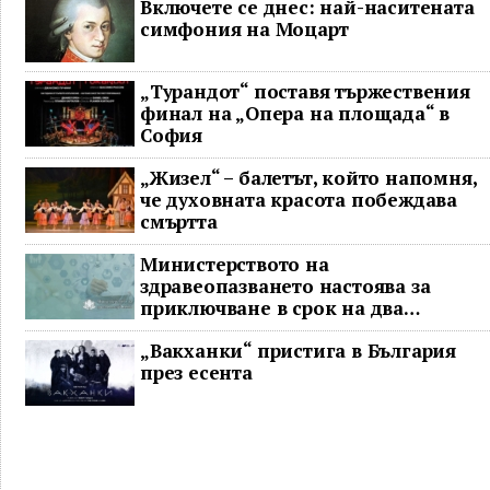
Включете се днес: най-наситената
симфония на Моцарт
„Турандот“ поставя тържествения
финал на „Опера на площада“ в
София
„Жизел“ – балетът, който напомня,
че духовната красота побеждава
смъртта
Министерството на
здравеопазването настоява за
приключване в срок на два
ключови строителни проекта
„Вакханки“ пристига в България
през есента