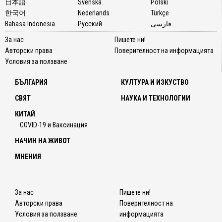
日本語
Svenska
Polski
한국어
Nederlands
Türkçe
Bahasa Indonesia
Русский
فارسی
За нас
Пишете ни!
Авторски права
Поверителност на информацията
Условия за ползване
БЪЛГАРИЯ
КУЛТУРА И ИЗКУСТВО
СВЯТ
НАУКА И ТЕХНОЛОГИИ
КИТАЙ
COVID-19 и Ваксинация
НАЧИН НА ЖИВОТ
МНЕНИЯ
За нас
Пишете ни!
Авторски права
Поверителност на
Условия за ползване
информацията