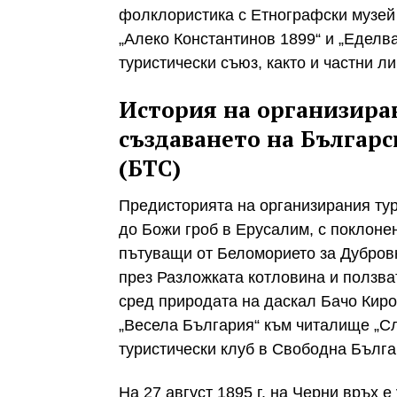
фолклористика с Етнографски музей
„Алеко Константинов 1899“ и „Еделва
туристически съюз, както и частни ли
История на организира
създаването на Българ
(БТС)
Предисторията на организирания тур
до Божи гроб в Ерусалим, с поклоне
пътуващи от Беломорието за Дубров
през Разложката котловина и ползва
сред природата на даскал Бачо Киро
„Весела България“ към читалище „Сл
туристически клуб в Свободна Българ
На 27 август 1895 г. на Черни връх е