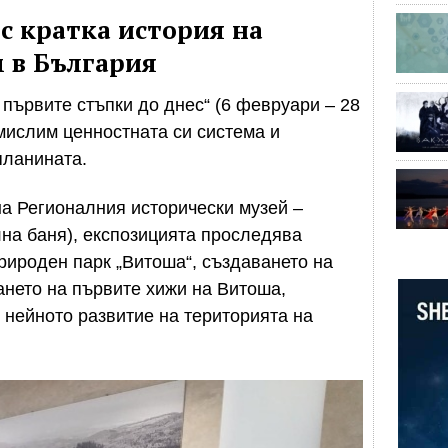
с кратка история на
 в България
 първите стъпки до днес“ (6 февруари – 28
смислим ценностната си система и
планината.
а Регионалния исторически музей –
а баня), експозицията проследява
рироден парк „Витоша“, създаването на
ането на първите хижи на Витоша,
 нейното развитие на територията на