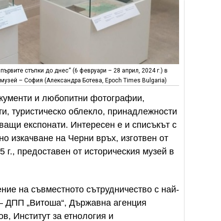
първите стъпки до днес“ (6 февруари – 28 април, 2024 г.) в
музей – София (Александра Ботева, Epoch Times Bulgaria)
кументи и любопитни фотографии,
ти, туристическо облекло, принадлежности
ващи експонати. Интересен е и списъкът с
но изкачване на Черни връх, изготвен от
5 г., предоставен от историческия музей в
ние на съвместното сътрудничество с най-
 – ДПП „Витоша“, Държавна агенция
в, Институт за етнология и