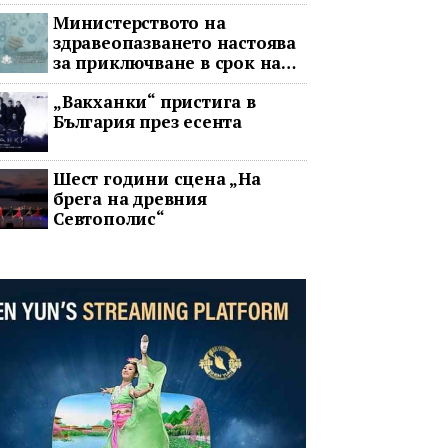
война
Министерството на
здравеопазването настоява
за приключване в срок на
два ключови строителни
„Вакханки“ пристига в
проекта
България през есента
Шест години сцена „На
брега на древния
Севтополис“