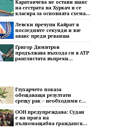
Каратанчева не остави шанс
на сестрата на Хуркач и се
класира за основната схема
във Варшава
Левски пречупи Кайрат в
последните секунди и взе
аванс преди реванша
Григор Димитров
продължава възхода си в ATP
ранглистата въпреки
принудителната пауза
Глухарчето показа
обещаващи резултати
срещу рак – необходими са
изпитания с хора
ООН предупреждава: Судан
е на прага на
пълномащабна гражданска