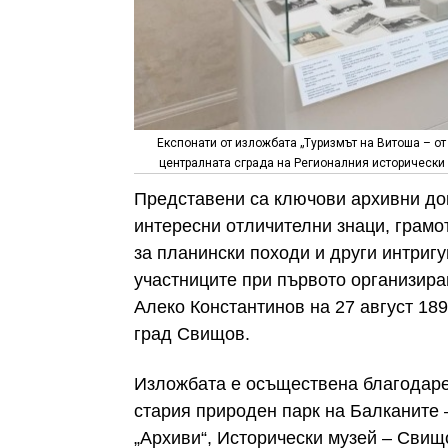
Експонати от изложбата „Туризмът на Витоша – от 
централната сграда на Регионалния исторически 
Представени са ключови архивни до
интересни отличителни знаци, грамо
за планински походи и други интригу
участниците при първото организира
Алеко Константинов на 27 август 189
град Свищов.
Изложбата е осъществена благодаре
стария природен парк на Балканите
„Архиви“, Исторически музей – Свищо