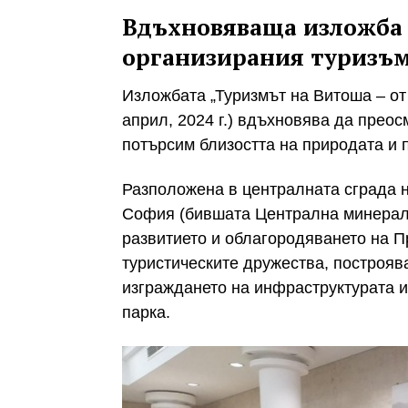
Вдъхновяваща изложба 
организирания туризъм
Изложбата „Туризмът на Витоша – от
април, 2024 г.) вдъхновява да прео
потърсим близостта на природата и 
Разположена в централната сграда н
София (бившата Централна минералн
развитието и облагородяването на П
туристическите дружества, построяв
изграждането на инфраструктурата и
парка.