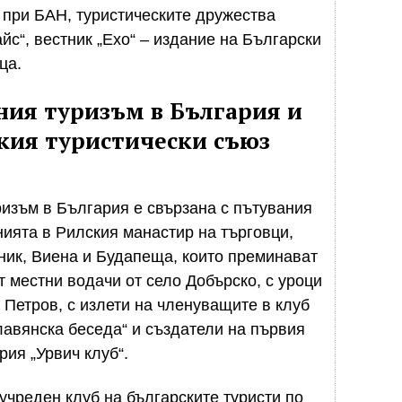
 при БАН, туристическите дружества
йс“, вестник „Ехо“ – издание на Български
ца.
ния туризъм в България и
ския туристически съюз
изъм в България е свързана с пътувания
нията в Рилския манастир на търговци,
ник, Виена и Будапеща, които преминават
т местни водачи от село Добърско, с уроци
 Петров, с излети на членуващите в клуб
авянска беседа“ и създатели на първия
ия „Урвич клуб“.
 учреден клуб на българските туристи по