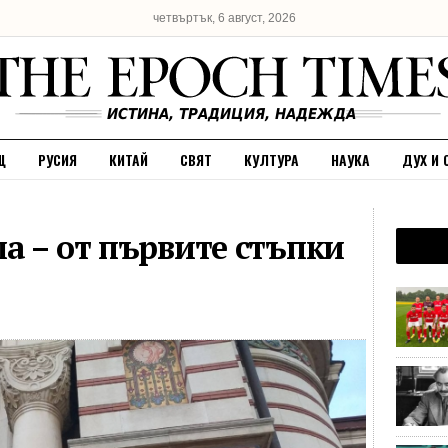
четвъртък, 6 август, 2026
Щ
РУСИЯ
КИТАЙ
СВЯТ
КУЛТУРА
НАУКА
ДУХ И 
а – от първите стъпки