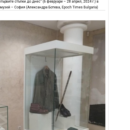
първите стъпки до днес“ (6 февруари – 28 април, 2024 г.) в
музей – София (Александра Ботева, Epoch Times Bulgaria)