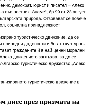
еник, демократ, юрист и писател – Алеко
а във вестник „Знаме“, бр.99 от 23 август
българската природа. Отзовават се повече
пол, социална принадлежност.
низирано туристическо движение, да се
и природни дадености и богато културно-
итават гражданите й в най-ценни морални
Алеко движението заглъхва, за да се
 българско туристическо дружество „Алеко
рганизираното туристическо движение в
м днес през призмата на