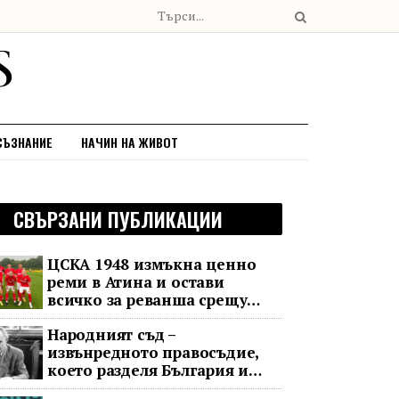
СЪЗНАНИЕ
НАЧИН НА ЖИВОТ
СВЪРЗАНИ ПУБЛИКАЦИИ
ЦСКА 1948 измъкна ценно
реми в Атина и остави
всичко за реванша срещу
Панатинайкос
Народният съд –
извънредното правосъдие,
което разделя България и
днес