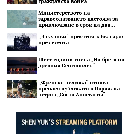
гражданска война
Министерството на
здравеопазването настоява за
приключване в срок на два
ключови строителни проекта
„Вакханки“ пристига в България
през есента
Шест години сцена „На брега на
древния Севтополис“
„Френска целувка“ отново
пренася публиката в Париж на
остров „Света Анастасия“