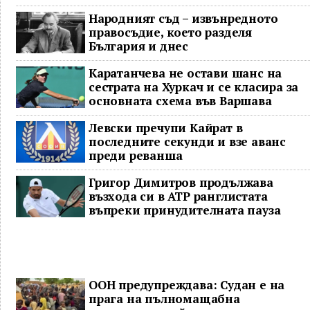
Народният съд – извънредното
правосъдие, което разделя
България и днес
Каратанчева не остави шанс на
сестрата на Хуркач и се класира за
основната схема във Варшава
Левски пречупи Кайрат в
последните секунди и взе аванс
преди реванша
Григор Димитров продължава
възхода си в ATP ранглистата
въпреки принудителната пауза
ООН предупреждава: Судан е на
прага на пълномащабна