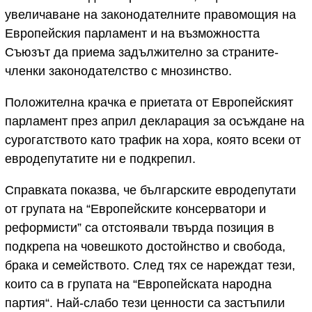
увеличаване на законодателните правомощия на
Европейския парламент и на възможността
Съюзът да приема задължително за страните-
членки законодателство с мнозинство.
Положителна крачка е приетата от Европейският
парламент през април декларация за осъждане на
сурогатството като трафик на хора, която всеки от
евродепутатите ни е подкрепил.
Справката показва, че българските евродепутати
от групата на “Европейските консерватори и
реформисти” са отстоявали
твърда позиция в
подкрепа на човешкото достойнство и свобода,
брака и семейството. След тях се нареждат тези,
които са в групата на “Европейската народна
партия“. Най-слабо тези ценности са застъпили