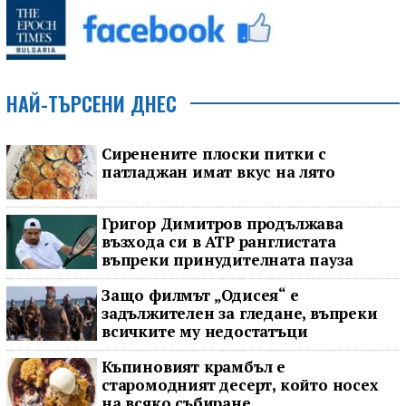
НАЙ-ТЪРСЕНИ ДНЕС
Сиренените плоски питки с
патладжан имат вкус на лято
Григор Димитров продължава
възхода си в ATP ранглистата
въпреки принудителната пауза
Защо филмът „Одисея“ е
задължителен за гледане, въпреки
всичките му недостатъци
Къпиновият крамбъл е
старомодният десерт, който носех
на всяко събиране