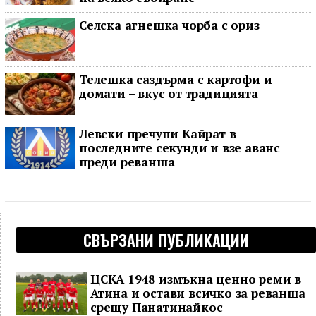
Селска агнешка чорба с ориз
Телешка саздърма с картофи и
домати – вкус от традицията
Левски пречупи Кайрат в
последните секунди и взе аванс
преди реванша
СВЪРЗАНИ ПУБЛИКАЦИИ
ЦСКА 1948 измъкна ценно реми в
Атина и остави всичко за реванша
срещу Панатинайкос