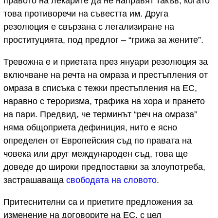
правото на лекарите да не направят такъв, когато
това противоречи на съвестта им. Друга
резолюция е свързана с легализиране на
проституцията, под предлог – “грижа за жените”.
Тревожна е и приетата през януари резолюция за
включване на речта на омраза и престъпления от
омраза в списъка с тежки престъпления на ЕС,
наравно с тероризма, трафика на хора и прането
на пари. Предвид, че терминът “реч на омраза”
няма общоприета дефиниция, нито е ясно
определен от Европейския съд по правата на
човека или друг международен съд, това ще
доведе до широки предпоставки за злоупотреба,
застрашаваща
свободата на словото
.
Притеснителни са и приетите предложения за
изменение на договорите на ЕС, с цел