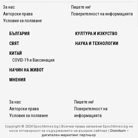
За нас
Пишете ни!
Авторски права
Поверителност на информацията
Условия за ползване
БЪЛГАРИЯ
КУЛТУРА И ИЗКУСТВО
СВЯТ
НАУКА И ТЕХНОЛОГИИ
КИТАЙ
COVID-19 и Ваксинация
НАЧИН НА ЖИВОТ
МНЕНИЯ
За нас
Пишете ни!
Авторски права
Поверителност на
Условия за ползване
информацията
Copyright © 2024 Epochtimes.bg | Всички права запазени Epochtimes.bg не
носи отговорност за съдържанието на външни сайтове |
Divinitum –
дигитален маркетинг партньор
.