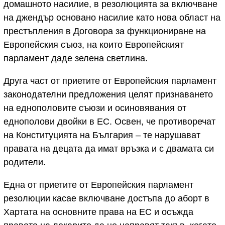
домашното насилие, в резолюцията за включване
на джендър основано насилие като нова област на
престъпления в Договора за функциониране на
Европейския съюз, на които Европейският
парламент даде зелена светлина.
Друга част от приетите от Европейския парламент
законодателни предложения целят признаването
на еднополовите съюзи и осиновявания от
еднополови двойки в ЕС. Освен, че противоречат
на Конституцията на България – те нарушават
правата на децата да имат връзка и с двамата си
родители.
Една от приетите от Европейския парламент
резолюции касае включване достъпа до аборт в
Хартата на основните права на ЕС и осъжда