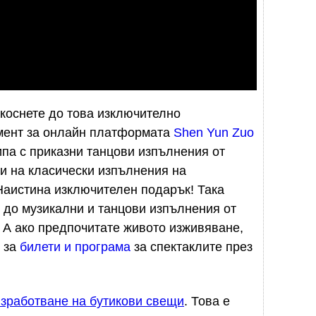
окоснете до това изключително
мент за онлайн платформата
Shen Yun Zuo
ипа с приказни танцови изпълнения от
си на класически изпълнения на
аистина изключителен подарък! Така
п до музикални и танцови изпълнения от
. А ако предпочитате живото изживяване,
 за
билети и програма
за спектаклите през
изработване на бутикови свещи
. Това е