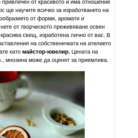
е привлечен от красивото и има отношение
рс ще научите всичко за изработването на
ообразието от форми, аромати и
гнете от творческото преживяване освен
 красива свещ, изработена лично от вас. В
наставления на собственичката на ателието
вате като
майстор-ювелир.
Цената на
в., мнозина може да оценят за приемлива.