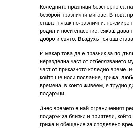
Коледните празници безспорно са н
безброй празнични мигове. В това п
стават някак по-различни, по-смире
родил и носи спасение, сякаш дава 
добро и свято. Въздухът сякаш става
И макар това да е празник за по-дъл
неразделна част от отбелязването м
част от приказното коледно време. В
който ще носи послание, грижа,
люб
времена, в които живеем, е трудно 
подаръци.
Днес времето е най-ограниченият ре
подарък за близки и приятели, който
грижа и обещание за споделено вре