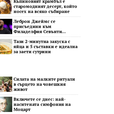
Къпиновият крамбъл е
старомодният десерт, който
носех на всяко събиране
Леброн Джеймс се
присъедини към
Филаделфия Севънти
Сиксърс с 2-годишен договор
Тази 2-минутна закуска с
за 8 милиона долара
яйца и 5 съставки е идеална
за заети сутрини
Силата на малките ритуали
в сърцето на човешкия
живот
Включете се днес: най-
наситената симфония на
Моцарт