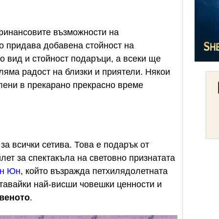
финансовите възможности на
о придава добавена стойност на
о вид и стойност подаръци, а всеки ще
ляма радост на близки и приятели. Някои
лени в прекарано прекрасно време
а всички сетива. Това е подарък от
Билет за спектакъла на световно признатата
н Юн
, който възражда петхилядолетната
ртавайки най-висши човешки ценности и
веното
.