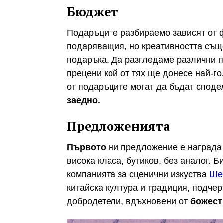
Бюджет
Подаръците разбираемо зависят от 
подаряващия, но креативността същ
подаръка. Да разгледаме различни п
прецени кой от тях ще донесе най-го
от подаръците могат да бъдат споде
заедно.
Предложенията
Първото
ни предложение е награда з
висока класа, бутиков, без аналог. 
компанията за сценични изкуства
Шe
китайска култура и традиция, подче
добродетели, вдъхновени от
божест