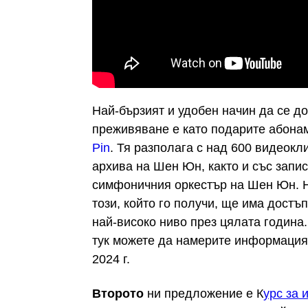
Най-бързият и удобен начин да се д
преживяване е като подарите абона
Pin
. Тя разполага с над 600 видеокл
архива на Шен Юн, както и със запи
симфоничния оркестър на Шен Юн. Н
този, който го получи, ще има достъ
най-високо ниво през цялата година
тук можете да намерите информация
2024 г.
Второто
ни предложение е К
урс за 