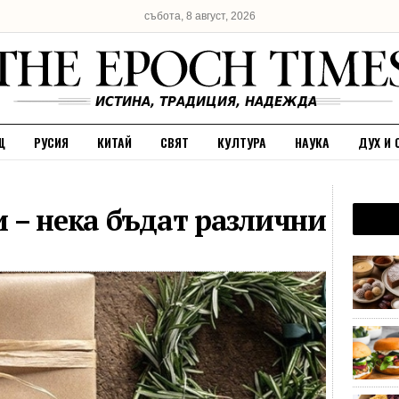
събота, 8 август, 2026
Щ
РУСИЯ
КИТАЙ
СВЯТ
КУЛТУРА
НАУКА
ДУХ И 
 – нека бъдат различни