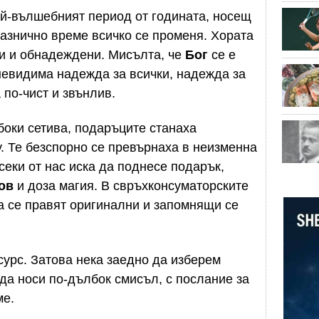
ай-вълшебният период от годината, носещ
разнично време всичко се променя. Хората
ни и обнадеждени. Мисълта, че
Бог
се е
невидима надежда за всички, надежда за
 по-чист и звънлив.
боки сетива, подаръците станаха
у. Те безспорно се превърнаха в неизменна
секи от нас иска да поднесе подарък,
ов
и доза магия. В свръхконсуматорските
да се правят оригинални и запомнящи се
сурс. Затова нека заедно да изберем
 да носи по-дълбок смисъл, с послание за
ме.