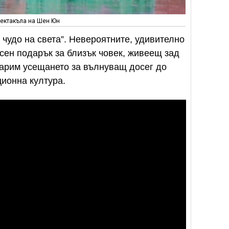
пектакъла на Шен Юн
чудо на света”. Невероятните, удивително
сен подарък за близък човек, живеещ зад
дарим усещането за вълнуващ досег до
ционна култура.