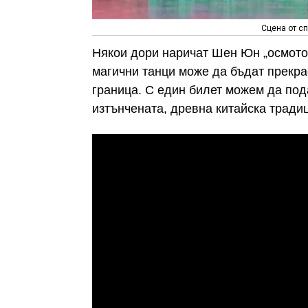
Сцена от с
Някои дори наричат Шен Юн „осмото 
магични танци може да бъдат прекра
граница. С един билет можем да по
изтънчената, древна китайска тради