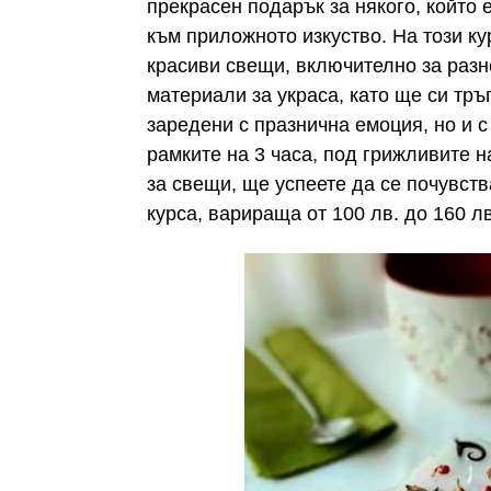
прекрасен подарък за някого, който 
към приложното изкуство. На този ку
красиви свещи, включително за разн
материали за украса, като ще си тръ
заредени с празнична емоция, но и с
рамките на 3 часа, под грижливите 
за свещи, ще успеете да се почувст
курса, варираща от 100 лв. до 160 л