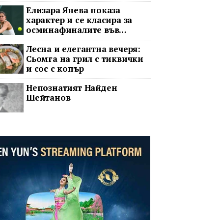
Елизара Янева показа
характер и се класира за
осминафиналите във
Варшава след впечатляващ
Лесна и елегантна вечеря:
обрат
Сьомга на грил с тиквички
и сос с копър
Непознатият Найден
Шейтанов