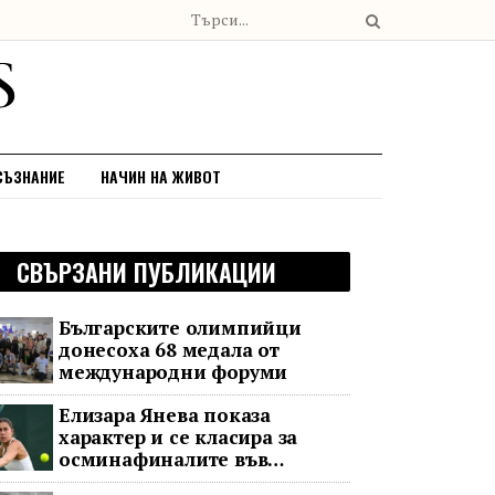
СЪЗНАНИЕ
НАЧИН НА ЖИВОТ
СВЪРЗАНИ ПУБЛИКАЦИИ
Българските олимпийци
донесоха 68 медала от
международни форуми
Елизара Янева показа
характер и се класира за
осминафиналите във
Варшава след впечатляващ