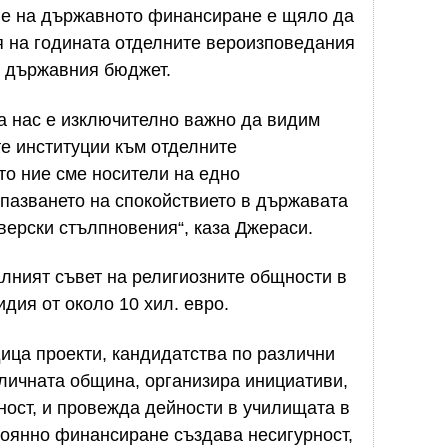
не на държавното финансиране е щяло да
ая на годината отделните вероизповедания
в държавния бюджет.
За нас е изключително важно да видим
е институции към отделните
то ние сме носители на едно
апазването на спокойствието в държавата
верски стълпновения“, каза Джераси.
лният съвет на религиозните общности в
дия от около 10 хил. евро.
ица проекти, кандидатства по различни
личната община, организира инициативи,
ност, и провежда дейности в училищата в
тоянно финансиране създава несигурност,