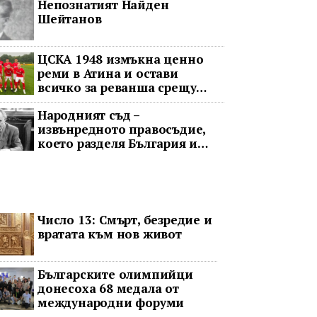
Непознатият Найден
обрат
Шейтанов
ЦСКА 1948 измъкна ценно
реми в Атина и остави
всичко за реванша срещу
Панатинайкос
Народният съд –
извънредното правосъдие,
което разделя България и
днес
Число 13: Смърт, безредие и
вратата към нов живот
Българските олимпийци
донесоха 68 медала от
международни форуми