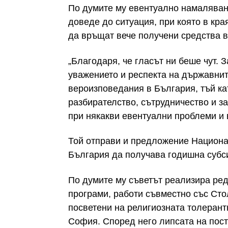
По думите му евентуално намалява
доведе до ситуация, при която в кр
да връщат вече получени средства 
„Благодаря, че гласът ни беше чут. 
уважението и респекта на държавнит
вероизповедания в България, тъй ка
разбирателство, сътрудничество и з
при някакви евентуални проблеми и 
Той отправи и предложение Национа
България да получава годишна субси
По думите му съветът реализира ред
програми, работи съвместно със Сто
посветени на религиозната толерант
София. Според него липсата на пос