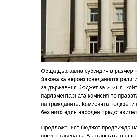
Обща държавна субсидия в размер на
Закона за вероизповеданията религ
за държавния бюджет за 2026 г., кой
парламентарната комисия по прават
на гражданите. Комисията подкрепи пр
без нито един народен представител
Предложеният бюджет предвижда на
предоставена на Българската право