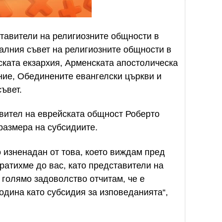
тавители на религиозните общности в
налния съвет на религиозните общности в
ската екзархия, Арменската апостолическа
ие, Обединените евангелски църкви и
ъвет.
ител на еврейската общност Роберто
размера на субсидиите.
о изненадан от това, което виждам пред
ратихме до вас, като представители на
 голямо задоволство отчитам, че е
одина като субсидия за изповеданията“,