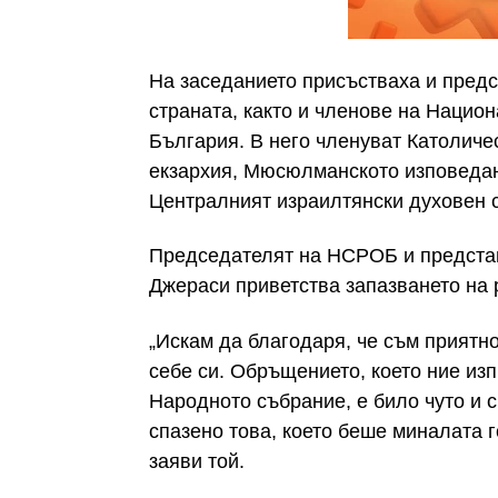
На заседанието присъстваха и предс
страната, както и членове на Нацио
България. В него членуват Католиче
екзархия, Мюсюлманското изповедан
Централният израилтянски духовен с
Председателят на НСРОБ и представ
Джераси приветства запазването на 
„Искам да благодаря, че съм приятн
себе си. Обръщението, което ние изп
Народното събрание, е било чуто и с
спазено това, което беше миналата г
заяви той.