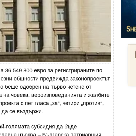
 36 549 800 евро за регистрираните по
иозни общности предвижда законопроектът
то беше одобрен на първо четене от
а на човека, вероизповеданията и жалбите
оекта с пет гласа „за“, четири „против“,
 да се въздържи.
й-голямата субсидия да бъде
славна църква – Българска патриаршия.