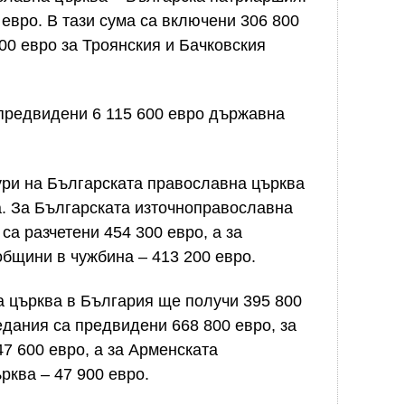
евро. В тази сума са включени 306 800
00 евро за Троянския и Бачковския
предвидени 6 115 600 евро държавна
ури на Българската православна църква
. За Българската източноправославна
а разчетени 454 300 евро, а за
бщини в чужбина – 413 200 евро.
а църква в България ще получи 395 800
едания са предвидени 668 800 евро, за
7 600 евро, а за Арменската
рква – 47 900 евро.