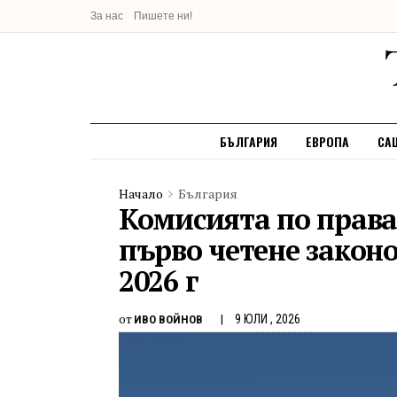
За нас
Пишете ни!
БЪЛГАРИЯ
ЕВРОПА
СА
Начало
България
Комисията по права
първо четене закон
2026 г
от
9 ЮЛИ , 2026
ИВО ВОЙНОВ