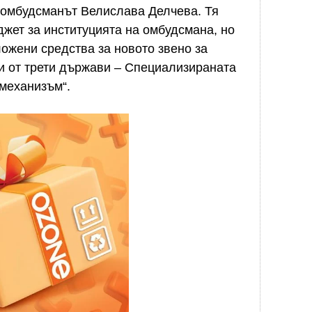
 омбудсманът Велислава Делчева. Тя
жет за институцията на омбудсмана, но
ложени средства за новото звено за
и от трети държави – Специализираната
механизъм“.