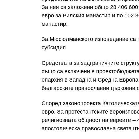
За нея са заложени общо 28 406 600 
евро за Рилския манастир и по 102 3
манастир.
За Мюсюлманското изповедание са 
субсидия.
Средствата за задграничните структ
също са включени в проектобюджета
епархия в Западна и Средна Европа с
българските православни църковни о
Според законопроекта Католическат
евро. За протестантските вероизпов
религиозната общност на евреите – 4
апостолическа православна света цъ