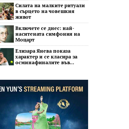
Силата на малките ритуали
в сърцето на човешкия
живот
Включете се днес: най-
наситената симфония на
Моцарт
Елизара Янева показа
характер и се класира за
осминафиналите във
Варшава след впечатляващ
обрат