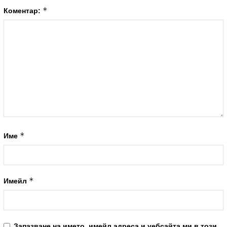
*
Коментар:
*
Име
*
Имейл
Запазване на името, имейл адреса и уебсайта ми в този