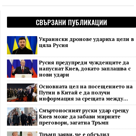
СВЪРЗАНИ ПУБЛИКАЦИИ
Украински дронове удариха цели в
цяла Русия
Русия предупреди чужденците да
напуснат Киев, докато заплашва с
нови удари
Основната цел на посещението на
Путин в Китай е да получи
информация за срещата между
Доналд Тръмп и Си Дзинпин
Смъртоносният руски удар срещу
Киев може да забави мирните
преговори, загатна Тръмп
Тръмп заяви, че е обсъдил