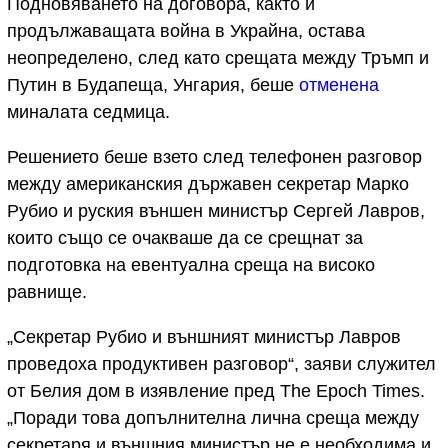
Подновяването на договора, както и
продължаващата война в Украйна, остава
неопределено, след като срещата между Тръмп и
Путин в Будапеща, Унгария, беше
отменена
миналата седмица.
Решението беше взето след телефонен разговор
между американския държавен секретар Марко
Рубио и руския външен министър Сергей Лавров,
които също се очакваше да се срещнат за
подготовка на евентуална среща на високо
равнище.
„Секретар Рубио и външният министър Лавров
проведоха продуктивен разговор“, заяви служител
от Белия дом в изявление пред The Epoch Times.
„Поради това допълнителна лична среща между
секретаря и външния министър не е необходима и