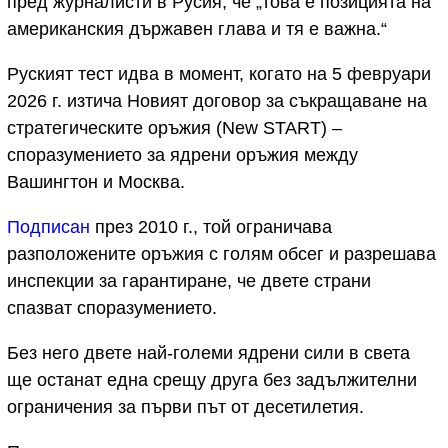
пред журналисти в Русия, че „това е позицията на
американския държавен глава и тя е важна.“
Руският тест идва в момент, когато на 5 февруари
2026 г. изтича Новият договор за съкращаване на
стратегическите оръжия (New START) –
споразумението за ядрени оръжия между
Вашингтон и Москва.
Подписан
през 2010 г., той ограничава
разположените оръжия с голям обсег и разрешава
инспекции за гарантиране, че двете страни
спазват споразумението.
Без него двете най-големи ядрени сили в света
ще останат една срещу друга без задължителни
ограничения за първи път от десетилетия.