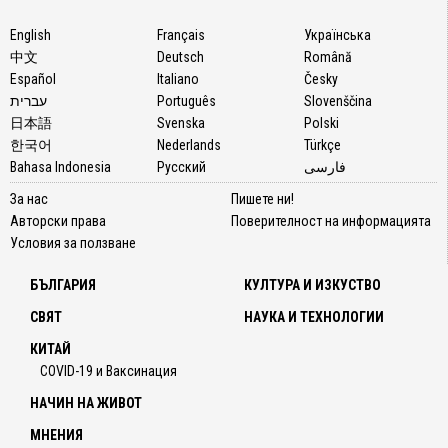
English
Français
Українська
中文
Deutsch
Română
Español
Italiano
Česky
עברית
Português
Slovenščina
日本語
Svenska
Polski
한국어
Nederlands
Türkçe
Bahasa Indonesia
Русский
فارسی
За нас
Пишете ни!
Авторски права
Поверителност на информацията
Условия за ползване
БЪЛГАРИЯ
КУЛТУРА И ИЗКУСТВО
СВЯТ
НАУКА И ТЕХНОЛОГИИ
КИТАЙ
COVID-19 и Ваксинация
НАЧИН НА ЖИВОТ
МНЕНИЯ