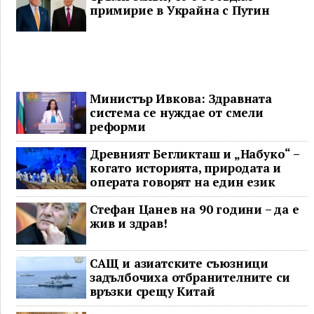
примирие в Украйна с Путин
Министър Ивкова: Здравната
система се нуждае от смели
реформи
Древният Бегликташ и „Набуко“ –
когато историята, природата и
операта говорят на един език
Стефан Цанев на 90 години – да е
жив и здрав!
САЩ и азиатските съюзници
задълбочиха отбранителните си
връзки срещу Китай