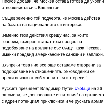
Песков добави, че Москва остава готова да укрепи
отношенията си с Вашингтон.
Същевременно той подчерта, че Москва действа
на базата на националните си интереси.
„Именно тези действия срещу нас, за които
говорим, възпрепятстват този процес на
подобряване на връзките със САЩ“, каза Песков,
имайки предвид американските санкции и заплахи.
„Въпреки това ние все още оставаме отворени за
подобряване на отношенията, ръководейки се
преди всичко от собствените си интереси.“
Руският президент Владимир Путин
съобщи
на 26
октомври, че „решаващите изпитания“ на оръжието
с ядрен потенциал приключиха и че руската армия