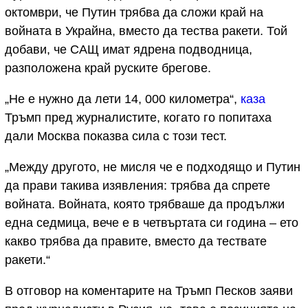
октомври, че Путин трябва да сложи край на
войната в Украйна, вместо да тества ракети. Той
добави, че САЩ имат ядрена подводница,
разположена край руските брегове.
„Не е нужно да лети 14, 000 километра“,
каза
Тръмп пред журналистите, когато го попитаха
дали Москва показва сила с този тест.
„Между другото, не мисля че е подходящо и Путин
да прави такива изявления: трябва да спрете
войната. Войната, която трябваше да продължи
една седмица, вече е в четвъртата си година – ето
какво трябва да правите, вместо да тествате
ракети.“
В отговор на коментарите на Тръмп Песков заяви