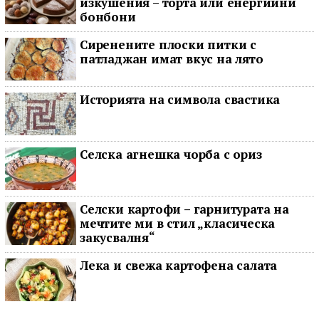
изкушения – торта или енергийни
бонбони
Сиренените плоски питки с
патладжан имат вкус на лято
Историята на символа свастика
Селска агнешка чорба с ориз
Селски картофи – гарнитурата на
мечтите ми в стил „класическа
закусвалня“
Лека и свежа картофена салата