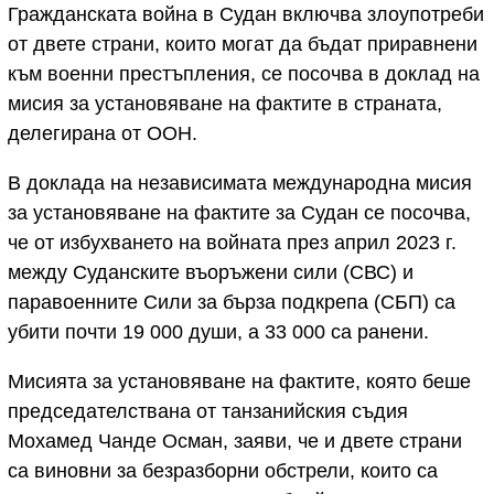
Гражданската война в Судан включва злоупотреби
от двете страни, които могат да бъдат приравнени
към военни престъпления, се посочва в доклад на
мисия за установяване на фактите в страната,
делегирана от ООН.
В доклада на независимата международна мисия
за установяване на фактите за Судан се посочва,
че от избухването на войната през април 2023 г.
между Суданските въоръжени сили (СВС) и
паравоенните Сили за бърза подкрепа (СБП) са
убити почти 19 000 души, а 33 000 са ранени.
Мисията за установяване на фактите, която беше
председателствана от танзанийския съдия
Мохамед Чанде Осман, заяви, че и двете страни
са виновни за безразборни обстрели, които са