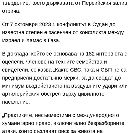
твърдение, което държавата от Персийския залив
отрича.
От 7 октомври 2023 г. конфликтът в Судан до
известна степен е засенчен от конфликта между
Израел и Хамас в Газа.
В доклада, който се основава на 182 интервюта с
оцелели, членове на техните семейства и
свидетели, се казва „Както СВС, така и СБП не са
предприели достатъчно мерки, за да сведат до
минимум въздействието на въздушните удари или
артилерийския обстрел върху цивилното
население.
„Практиките, несъвместими с международното
хуманитарно право, включително безразборните
атаки, които създават риск за живота на