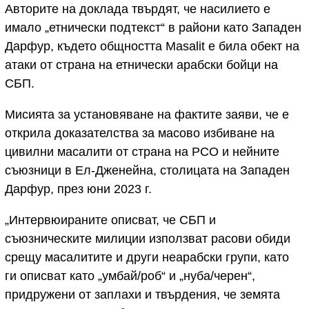
Авторите на доклада твърдят, че насилието е
имало „етнически подтекст“ в райони като Западен
Дарфур, където общността Masalit е била обект на
атаки от страна на етнически арабски бойци на
СБП.
Мисията за установяване на фактите заяви, че е
открила доказателства за масово избиване на
цивилни масалити от страна на РСО и нейните
съюзници в Ел-Дженейна, столицата на Западен
Дарфур, през юни 2023 г.
„Интервюираните описват, че СБП и
съюзническите милиции използват расови обиди
срещу масалитите и други неарабски групи, като
ги описват като „умбай/роб“ и „нуба/черен“,
придружени от заплахи и твърдения, че земята