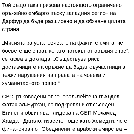
Той също така призова настоящото ограничено
оръжейно ембарго върху западния регион на
Дарфур да бъде разширено и да обхване цялата
страна.
„Мисията за установяване на фактите смята, че
боевете ще спрат, когато потокът от оръжия спре“,
се казва в доклада. „Съществува риск
доставчиците на оръжие да бъдат съучастници в
тежки нарушения на правата на човека и
хуманитарното право.“
СВС, ръководени от генерал-лейтенант Абдел
Фатах ал-Бурхан, са подкрепяни от съседен
Египет и обвиняват лидера на СБП Мохамед
Хамдан Дагало, известен още като Хемедти, че е
финансиран от Обединените арабски емирства –