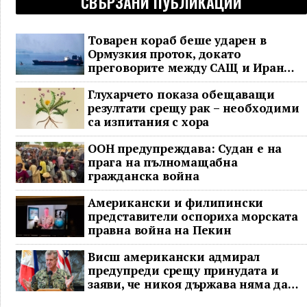
СВЪРЗАНИ ПУБЛИКАЦИИ
Товарен кораб беше ударен в
Ормузкия проток, докато
преговорите между САЩ и Иран
останаха в безизходица
Глухарчето показа обещаващи
резултати срещу рак – необходими
са изпитания с хора
ООН предупреждава: Судан е на
прага на пълномащабна
гражданска война
Американски и филипински
представители оспориха морската
правна война на Пекин
Висш американски адмирал
предупреди срещу принудата и
заяви, че никоя държава няма да
доминира в Индо-Тихоокеанския