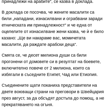
принадлежи на арабите“, се казва в доклада.
В доклада се посочва, че жените масалити са
били „нападани, изнасилвани и ограбвани заради
етническата им принадлежност“ и че една от
оцелелите от изнасилване жени казва, че ѝ е било
казано: „Ще ви накараме вас, момичетата
масалити, да раждате арабски деца“.
Смята се, че десет милиона души са били
прогонени от домовете си в резултат на боевете,
включително повече от 2 милиона, които са
избягали в съседните Египет, Чад или Етиопия.
Съединените щати поканиха представители на
двете воюващи страни на преговори в Швейцария
през август, за да обсъдят достъпа до помощ, а не
прекратяването на огъня.