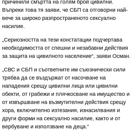
причинили смъртта на голям брой цивилни.
Въпреки това тя заяви, че СБП са отговорни най-
вече за широко разпространеното сексуално
насилие.
„Сериозността на тези констатации подчертава
необходимостта от спешни и незабавни действия
за защита на цивилното население“, заяви Осман.
„СВС и СБП и съответните им съюзнически сили
трябва да се въздържат от насочване на
нападения срещу цивилни лица или цивилни
обекти, от грабежи и плячкосване на имущество и
от извършване на възмутителни действия срещу
хора, включително изтезания, изнасилвания и
други форми на сексуално насилие, както и от
вербуване и използване на деца.“