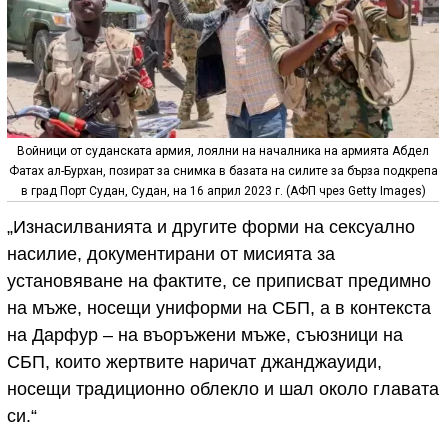
Войници от суданската армия, лоялни на началника на армията Абдел
Фатах ал-Бурхан, позират за снимка в базата на силите за бърза подкрепа
в град Порт Судан, Судан, на 16 април 2023 г. (АФП чрез Getty Images)
„Изнасилванията и другите форми на сексуално
насилие, документирани от мисията за
установяване на фактите, се приписват предимно
на мъже, носещи униформи на СБП, а в контекста
на Дарфур – на въоръжени мъже, съюзници на
СБП, които жертвите наричат джанджауиди,
носещи традиционно облекло и шал около главата
си.“