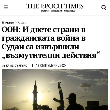
Начало
Свят
ООН: И двете страни в
гражданската война в
Судан са извършили
„възмутителни действия“
от
13 СЕПТЕМВРИ , 2024
КРИС СЪМЪРС