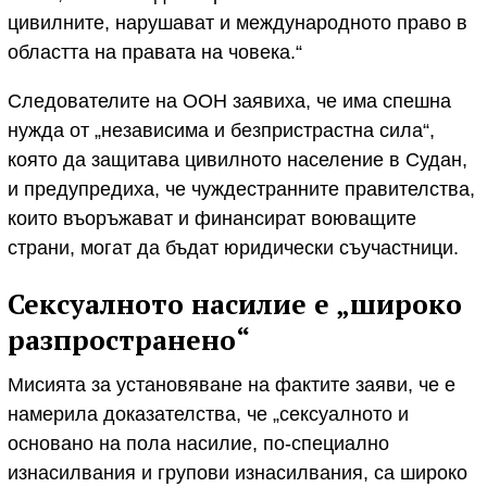
цивилните, нарушават и международното право в
областта на правата на човека.“
Следователите на ООН заявиха, че има спешна
нужда от „независима и безпристрастна сила“,
която да защитава цивилното население в Судан,
и предупредиха, че чуждестранните правителства,
които въоръжават и финансират воюващите
страни, могат да бъдат юридически съучастници.
Сексуалното насилие е „широко
разпространено“
Мисията за установяване на фактите заяви, че е
намерила доказателства, че „сексуалното и
основано на пола насилие, по-специално
изнасилвания и групови изнасилвания, са широко