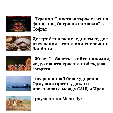
регион
„Турандот“ поставя тържествения
финал на „Опера на площада“ в
София
Десерт без печене: една смес, две
изкушения – торта или енергийни
бонбони
„Жизел“ – балетът, който напомня,
че духовната красота побеждава
смъртта
Товарен кораб беше ударен в
Ормузкия проток, докато
преговорите между САЩ и Иран
останаха в безизходица
Триумфът на Мечо Пух