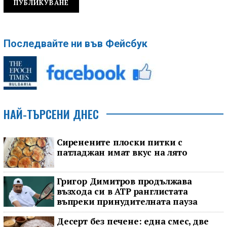
Последвайте ни във Фейсбук
НАЙ-ТЪРСЕНИ ДНЕС
Сиренените плоски питки с
патладжан имат вкус на лято
Григор Димитров продължава
възхода си в ATP ранглистата
въпреки принудителната пауза
Десерт без печене: една смес, две