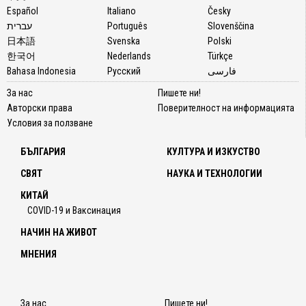
Español
Italiano
Česky
עברית
Português
Slovenščina
日本語
Svenska
Polski
한국어
Nederlands
Türkçe
Bahasa Indonesia
Русский
فارسی
За нас
Пишете ни!
Авторски права
Поверителност на информацията
Условия за ползване
БЪЛГАРИЯ
КУЛТУРА И ИЗКУСТВО
СВЯТ
НАУКА И ТЕХНОЛОГИИ
КИТАЙ
COVID-19 и Ваксинация
НАЧИН НА ЖИВОТ
МНЕНИЯ
За нас
Пишете ни!