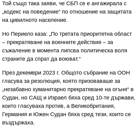
Той също така заяви, че СБП се е ангажирала с
„кодекс на поведение“ по отношение на защитата
на цивилното население.
Но Периело каза: „По третата приоритетна област
– прекратяване на военните действия – за
съжаление в момента липсва политическа воля
страните да спрат да воюват.“
През декември 2023 г. Общото събрание на ООН
гласува за резолюция, която призоваваше за
„незабавно хуманитарно прекратяване на огъня“ в
Судан, но САЩ и Израел бяха сред 10-те държави,
които гласуваха против, а Великобритания,
Германия и Южен Судан бяха сред тези, които се
въздържаха.