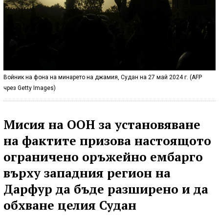
Войник на фона на минарето на джамия, Судан на 27 май 2024 г. (AFP
чрез Getty Images)
Мисия на ООН за установяване
на фактите призова настоящото
ограничено оръжейно ембарго
върху западния регион на
Дарфур да бъде разширено и да
обхване целия Судан