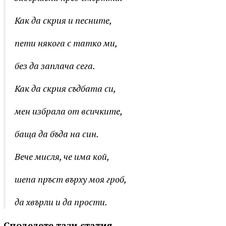
Как да скрия и песните,
пети някога с татко ми,
без да заплача сега.
Как да скрия съдбата си,
мен избрала от всичките,
баща да бъда на син.
Вече мисля, че има кой,
шепа пръст върху моя гроб,
да хвърли и да прости.
Споделете тази статия