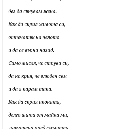
без да сънувам жена.
Как да скрия живота си,
отпечатък на челото
и да се върна назад.
Само мисля, че струва си,
да не крия, че влюбен съм
и да я карам така.
Как да скрия иконата,
дълго шита от майка ми,
завършена пред смъртта.