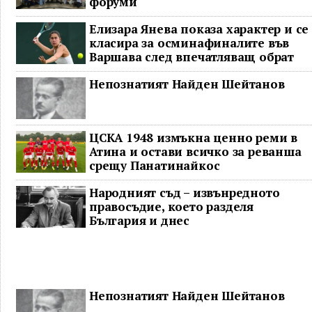
форуми
Елизара Янева показа характер и се
класира за осминафиналите във
Варшава след впечатляващ обрат
Непознатият Найден Шейтанов
ЦСКА 1948 измъкна ценно реми в
Атина и остави всичко за реванша
срещу Панатинайкос
Народният съд – извънредното
правосъдие, което разделя
България и днес
Непознатият Найден Шейтанов