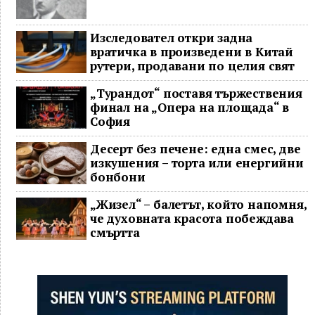
Изследовател откри задна
вратичка в произведени в Китай
рутери, продавани по целия свят
„Турандот“ поставя тържествения
финал на „Опера на площада“ в
София
Десерт без печене: една смес, две
изкушения – торта или енергийни
бонбони
„Жизел“ – балетът, който напомня,
че духовната красота побеждава
смъртта