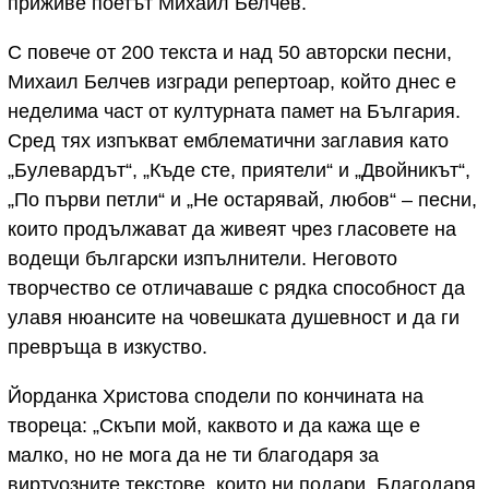
приживе поетът Михаил Белчев.
С повече от 200 текста и над 50 авторски песни,
Михаил Белчев изгради репертоар, който днес е
неделима част от културната памет на България.
Сред тях изпъкват емблематични заглавия като
„Булевардът“, „Къде сте, приятели“ и „Двойникът“,
„По първи петли“ и „Не остарявай, любов“ – песни,
които продължават да живеят чрез гласовете на
водещи български изпълнители. Неговото
творчество се отличаваше с рядка способност да
улавя нюансите на човешката душевност и да ги
превръща в изкуство.
Йорданка Христова сподели по кончината на
твореца: „Скъпи мой, каквото и да кажа ще е
малко, но не мога да не ти благодаря за
виртуозните текстове, които ни подари. Благодаря