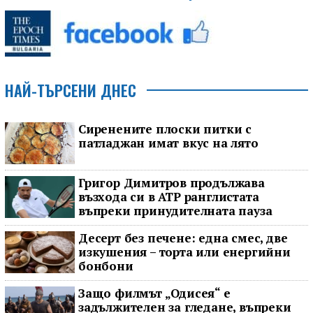
НАЙ-ТЪРСЕНИ ДНЕС
Сиренените плоски питки с
патладжан имат вкус на лято
Григор Димитров продължава
възхода си в ATP ранглистата
въпреки принудителната пауза
Десерт без печене: една смес, две
изкушения – торта или енергийни
бонбони
Защо филмът „Одисея“ е
задължителен за гледане, въпреки