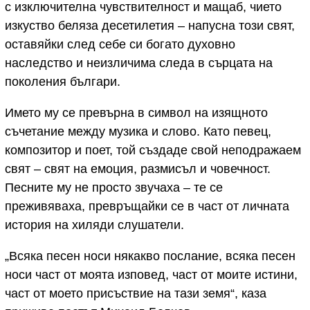
с изключителна чувствителност и мащаб, чието
изкуство беляза десетилетия – напусна този свят,
оставяйки след себе си богато духовно
наследство и неизличима следа в сърцата на
поколения българи.
Името му се превърна в символ на изящното
съчетание между музика и слово. Като певец,
композитор и поет, той създаде свой неподражаем
свят – свят на емоция, размисъл и човечност.
Песните му не просто звучаха – те се
преживяваха, превръщайки се в част от личната
история на хиляди слушатели.
„Всяка песен носи някакво послание, всяка песен
носи част от моята изповед, част от моите истини,
част от моето присъствие на тази земя“, каза