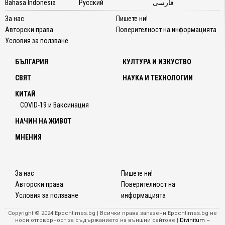
Bahasa Indonesia
Русский
فارسی
За нас
Пишете ни!
Авторски права
Поверителност на информацията
Условия за ползване
БЪЛГАРИЯ
КУЛТУРА И ИЗКУСТВО
СВЯТ
НАУКА И ТЕХНОЛОГИИ
КИТАЙ
COVID-19 и Ваксинация
НАЧИН НА ЖИВОТ
МНЕНИЯ
За нас
Пишете ни!
Авторски права
Поверителност на
Условия за ползване
информацията
Copyright © 2024 Epochtimes.bg | Всички права запазени Epochtimes.bg не
носи отговорност за съдържанието на външни сайтове |
Divinitum –