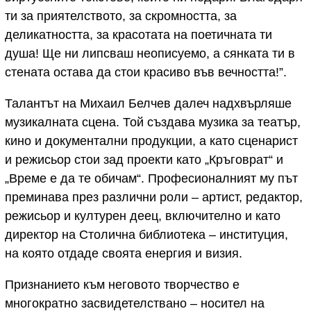
ти за приятелството, за скромността, за
деликатността, за красотата на поетичната ти
душа! Ще ни липсваш неописуемо, а сянката ти в
стената остава да стои красиво във вечността!”.
Талантът на Михаил Белчев далеч надхвърляше
музикалната сцена. Той създава музика за театър,
кино и документални продукции, а като сценарист
и режисьор стои зад проекти като „Кръговрат“ и
„Време е да те обичам“. Професионалният му път
преминава през различни роли – артист, редактор,
режисьор и културен деец, включително и като
директор на Столична библиотека – институция,
на която отдаде своята енергия и визия.
Признанието към неговото творчество е
многократно засвидетелствано – носител на