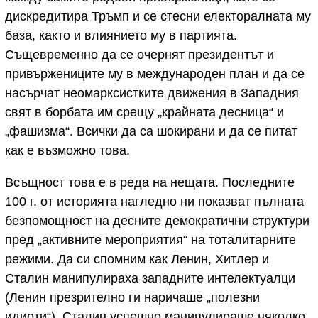
дискредитира Тръмп и се стесни електоралната му
база, както и влиянието му в партията.
Същевременно да се очернят президентът и
привържениците му в международен план и да се
насърчат неомарксистките движения в Западния
свят в борбата им срещу „крайната десница“ и
„фашизма“. Всички да са шокирани и да се питат
как е възможно това.
Всъщност това е в реда на нещата. Последните
100 г. от историята нагледно ни показват пълната
безпомощност на десните демократични структури
пред „активните мероприятия“ на тоталитарните
режими. Да си спомним как Ленин, Хитлер и
Сталин манипулираха западните интелектуалци
(Ленин презрително ги наричаше „полезни
идиоти“). Сталин успешно манипулираше няколко