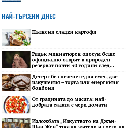
НАЙ-ТЪРСЕНИ ДНЕС
Пълнени сладки картофи
Рядък миниатюрен опосум беше
официално открит в природен
резерват почти 30 години след
последното му наблюдение
Десерт без печене: една смес, две
изкушения – торта или енергийни
бонбони
От градината до масата: най-
добрата салата с чери домати
Изложбата „Изкуството на Джън-
Шан-Жен“ трогна жители и гости на