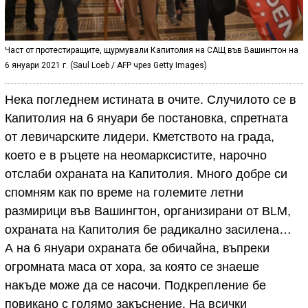
Част от протестиращите, щурмували Капитолия на САЩ във Вашингтон на
6 януари 2021 г. (Saul Loeb / AFP чрез Getty Images)
Нека погледнем истината в очите. Случилото се в
Капитолия на 6 януари бе постановка, спретната
от левичарските лидери. Кметството на града,
което е в ръцете на неомарксистите, нарочно
отслаби охраната на Капитолия. Много добре си
спомням как по време на големите летни
размирици във Вашингтон, организирани от BLM,
охраната на Капитолия бе радикално засилена…
А на 6 януари охраната бе обичайна, въпреки
огромната маса от хора, за която се знаеше
накъде може да се насочи. Подкрепление бе
повикано с голямо закъснение. На всички