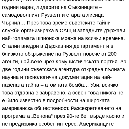
години наред лидерите на Съюзниците –
самодоволният Рузвелт и старата лисица
Чърчил… През това време съветските тайни
служби организираха в САЩ и западните държави
най-голямата шпионска мрежа на всички времена.
Сталин внедри в Държавния департамент и в
близкото обкръжение на Рузвелт повече от 200
агенти, най-вече чрез Комунистическата партия. За
две години съветската агентура открадна пълната
научна и технологична документация на най-
пазената тайна – атомната бомба… Уви, всичко
това отдавна е забравено, а освен това никога не
е било известно в подробности на широката
американска общественост. Разсекретяването на
програмата „Венона“ през 90-те бе твърде късно и
не предизвика особен интерес. Американците