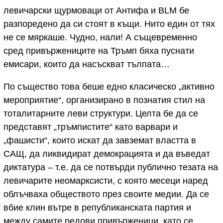
левичарски щурмоваци от Антифа и BLM бе
разпоредено да си стоят в къщи. Нито един от тях
не се мяркаше. Чудно, нали! А същевременно
сред привържениците на Тръмп бяха пуснати
емисари, които да насъскват тълпата…
По същество това беше едно класическо „активно
мероприятие“, организирано в познатия стил на
тоталитарните леви структури. Целта бе да се
представят „тръмпистите“ като варвари и
„фашисти“, които искат да завземат властта в
САЩ, да ликвидират демокрацията и да въведат
диктатура – т.е. да се потвърди публично тезата на
левичарите неомарксисти, с която месеци наред
облъчваха обществото през своите медии. Да се
вбие клин вътре в републиканската партия и
между самите редови привърженици, като се