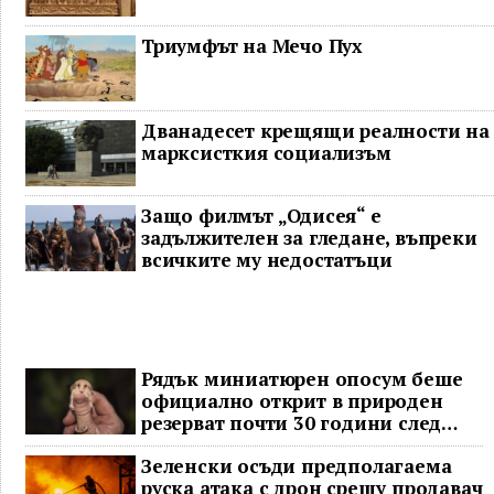
Триумфът на Мечо Пух
Дванадесет крещящи реалности на
марксисткия социализъм
Защо филмът „Одисея“ е
задължителен за гледане, въпреки
всичките му недостатъци
Рядък миниатюрен опосум беше
официално открит в природен
резерват почти 30 години след
последното му наблюдение
Зеленски осъди предполагаема
руска атака с дрон срещу продавач