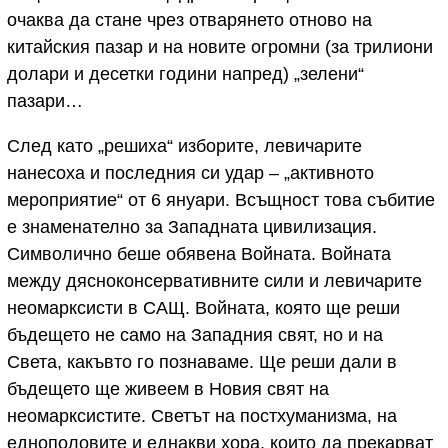
очаква да стане чрез отварянето отново на
китайския пазар и на новите огромни (за трилиони
долари и десетки години напред) „зелени“
пазари…
След като „решиха“ изборите, левичарите
нанесоха и последния си удар – „активното
мероприятие“ от 6 януари. Всъщност това събитие
е знаменателно за Западната цивилизация.
Символично беше обявена Войната. Войната
между дясноконсервативните сили и левичарите
неомарксисти в САЩ. Войната, която ще реши
бъдещето не само на Западния свят, но и на
Света, какъвто го познаваме. Ще реши дали в
бъдещето ще живеем в Новия свят на
неомарксистите. Светът на постхуманизма, на
еднополовите и еднакви хора, които да прекарват