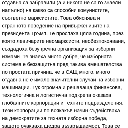
отдавна са забравили (а и никога не са го знаели
напълно) на какво са способни комунистите,
съответно марксистите. Това обяснява и
странното поведение на привържениците на
президента Тръмп. Те проспаха цяла година, през
която левичарите неомарксисти, необезпокоявани,
създадоха безупречна организация за изборни
измами. Те знаеха много добре, че изборната
система е беззащитна пред такива вмешателства
по простата причина, че в САЩ много, много
отдавна не е имало значителни случаи на изборни
машинации. Тук огромна и решаваща финансова,
технологична и логистична подкрепа оказаха
глобалните корпорации и техните подразделения.
Тези корпорации по всякакъв начин съдействаха
на демократите за тяхната изборна победа,
защото очакваха щедра възвръщаемост. Това се