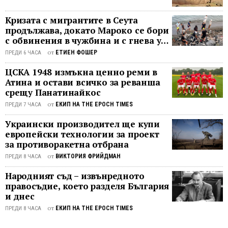
Подоб
Подкрепление бе повикано с голямо
„демокрации“ (просто думата
етике
закъснение. На всички левичарски
има висок имидж). Всичките тези
Кризата с мигрантите в Сеута
понят
щурмоваци от Антифа и BLM бе
продължава, докато Мароко се бори
„демокрации“са ялови, защото им ...
в
разпоредено да си стоят в къщи.
с обвинения в чужбина и с гнева у
кратка
Нито един от тях не се мяркаше.
дома
от
ЕТИЕН ФОШЕР
ПРЕДИ 6 ЧАСА
форм
Чудно, нали! А ...
при с
ЦСКА 1948 измъкна ценно реми в
напри
Атина и остави всичко за реванша
бяха
срещу Панатинайкос
„социа
от
ЕКИП НА THE EPOCH TIMES
ПРЕДИ 7 ЧАСА
реализ
Украински производител ще купи
„амери
европейски технологии за проект
импер
за противоракетна отбрана
„прогр
от
ВИКТОРИЯ ФРИЙДМАН
„межд
ПРЕДИ 8 ЧАСА
работн
Народният съд – извънредното
движен
правосъдие, което разделя България
„межд
и днес
циони
от
ЕКИП НА THE EPOCH TIMES
ПРЕДИ 8 ЧАСА
и т.
н.