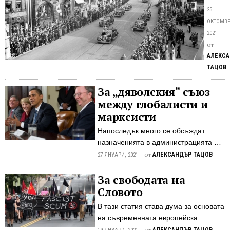
всъщн
25
е
ОКТОМВР
етикет,
2021
който 
от
лепи
АЛЕКС
винаги
ТАЦОВ
и
навсяк
За „дяволския“ съюз
Това
между глобалисти и
е
марксисти
един
Напоследък много се обсъждат
от
назначенията в администрацията на
най-
Байдън, на лица заемали високи
от
АЛЕКСАНДЪР ТАЦОВ
често
27 ЯНУАРИ, 2021
постове в глобалните технологични
употр
корпорации. Във връзка с това в
За свободата на
пропа
левичарските среди се говори за
Словото
инстр
прогресистики отпор на тези
на нов
В тази статия става дума за основата
действия. Смешен плач! Отстъпките
тотали
на съвременната европейска
ще продължават. Тези корпорации
идеол
цивилизация – гражданските
от