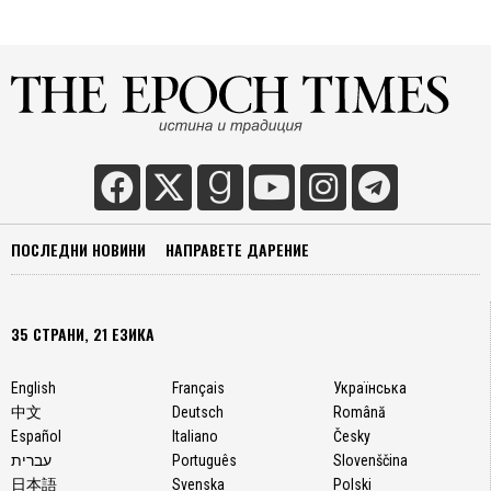
При н
днес
се
използ
„крайн
„буржо
морал“
„гнет
на
родите
ПОСЛЕДНИ НОВИНИ
НАПРАВЕТЕ ДАРЕНИЕ
„фаши
"реч
на
омраза
35 СТРАНИ, 21 ЕЗИКА
„прогр
„сексу
English
Français
Українська
много
中文
Deutsch
Română
и т.н.
Español
Italiano
Česky
Анало
עברית
Português
Slovenščina
при
日本語
Svenska
Polski