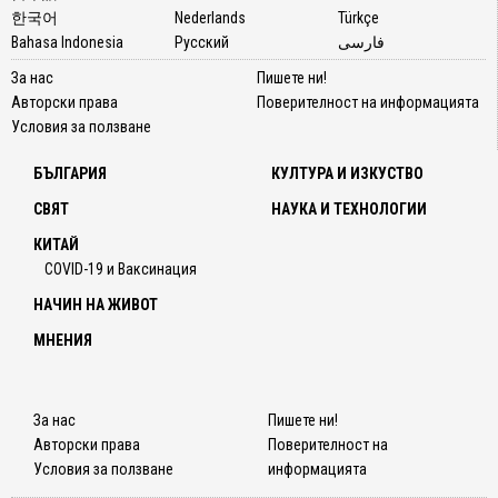
социа
한국어
Nederlands
Türkçe
същес
Bahasa Indonesia
Русский
فارسی
и
За нас
Пишете ни!
кратки
Авторски права
Поверителност на информацията
форми
Условия за ползване
етике
действ
БЪЛГАРИЯ
КУЛТУРА И ИЗКУСТВО
им
"лозунг
СВЯТ
НАУКА И ТЕХНОЛОГИИ
Приме
КИТАЙ
за съ
COVID-19 и Ваксинация
са
абсолю
НАЧИН НА ЖИВОТ
по-
МНЕНИЯ
младо
поколе
Ето
За нас
Пишете ни!
някои
Авторски права
Поверителност на
от
Условия за ползване
информацията
тях: „Д
изпъл