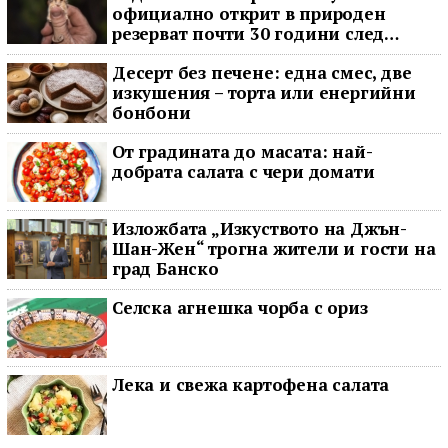
официално открит в природен
резерват почти 30 години след
последното му наблюдение
Десерт без печене: една смес, две
изкушения – торта или енергийни
бонбони
От градината до масата: най-
добрата салата с чери домати
Изложбата „Изкуството на Джън-
Шан-Жен“ трогна жители и гости на
град Банско
Селска агнешка чорба с ориз
Лека и свежа картофена салата