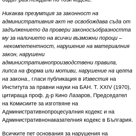
Никаква презумпция за законност на
административния акт не освобождава съда от
задължението да провери законосъобразността
му за наличието на всички възможни пороци –
некомпетентност, нарушение на материалния
закон, нарушени
административнопроизводствени правила,
липса на форма или мотиви, нарушение на целта
на закона.
,
гласи публикация в
Известия
на
Института за правни науки на БАН. Т. XXIV (1970),
цитираща проф. д-р Кино Лазаров, Председател
на Комисиите за изготвяне на
Административнопроцесуалния кодекс и на
Административнонаказателния кодекс в България.
Всичките пет основания за нарушения на