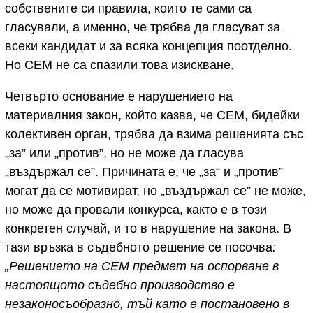
собствените си правила, които те сами са
гласували, а именно, че трябва да гласуват за
всеки кандидат и за всяка концепция поотделно.
Но СЕМ не са спазили това изискване.
Четвърто основание е нарушението на
материалния закон, който казва, че СЕМ, бидейки
колективен орган, трябва да взима решенията със
„за” или „против”, но не може да гласува
„въздържал се”. Причината е, че „за“ и „против”
могат да се мотивират, но „въздържал се” не може,
но може да провали конкурса, както е в този
конкретен случай, и то в нарушение на закона. В
тази връзка в съдебното решение се посочва
:
„Решението на СЕМ предмет на оспорване в
настоящото съдебно производство е
незаконосъобразно, тъй като е постановено в