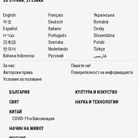
English
Français
Українська
中文
Deutsch
Română
Español
Italiano
Česky
עברית
Português
Slovenščina
日本語
Svenska
Polski
한국어
Nederlands
Türkçe
Bahasa Indonesia
Русский
فارسی
За нас
Пишете ни!
Авторски права
Поверителност на информацията
Условия за ползване
БЪЛГАРИЯ
КУЛТУРА И ИЗКУСТВО
СВЯТ
НАУКА И ТЕХНОЛОГИИ
КИТАЙ
COVID-19 и Ваксинация
НАЧИН НА ЖИВОТ