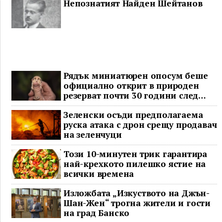
Непознатият Найден Шейтанов
Рядък миниатюрен опосум беше
официално открит в природен
резерват почти 30 години след
последното му наблюдение
Зеленски осъди предполагаема
руска атака с дрон срещу продавач
на зеленчуци
Този 10-минутен трик гарантира
най-крехкото пилешко ястие на
всички времена
Изложбата „Изкуството на Джън-
Шан-Жен“ трогна жители и гости
на град Банско