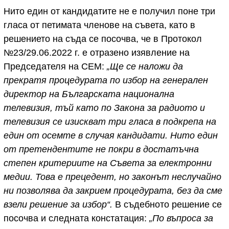
Нито един от кандидатите не е получил поне три
гласа от петимата членове на съвета, като в
решението на съда се посочва, че в Протокол
№23/29.06.2022 г. е отразено изявление на
Председателя на СЕМ:
„Ще се наложи да
прекратя процедурата по избор на генерален
директор на Българската национална
телевизия, тъй като по Закона за радиото и
телевизия се изискват три гласа в подкрепа на
един от осемте в случая кандидати. Нито един
от претендентите не покри в достатъчна
степен критериите на Съвета за електронни
медии. Това е прецедент, но законът неслучайно
ни позволява да закрием процедурата, без да сме
взели решение за избор“.
В съдебното решение се
посочва и следната констатация:
„По въпроса за