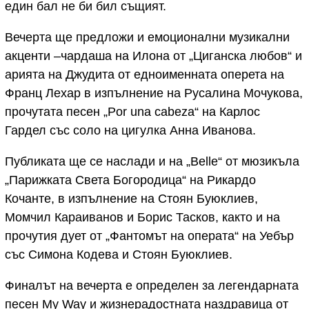
един бал не би бил същият.
Вечерта ще предложи и емоционални музикални
акценти –чардаша на Илона от „Циганска любов“ и
арията на Джудита от едноименната оперета на
Франц Лехар в изпълнение на Русалина Мочукова,
прочутата песен „Por una cabeza“ на Карлос
Гардел със соло на цигулка Анна Иванова.
Публиката ще се наслади и на „Belle“ от мюзикъла
„Парижката Света Богородица“ на Рикардо
Кочанте, в изпълнение на Стоян Буюклиев,
Момчил Караиванов и Борис Тасков, както и на
прочутия дует от „Фантомът на операта“ на Уебър
със Симона Кодева и Стоян Буюклиев.
Финалът на вечерта е определен за легендарната
песен My Way и жизнерадостната наздравица от