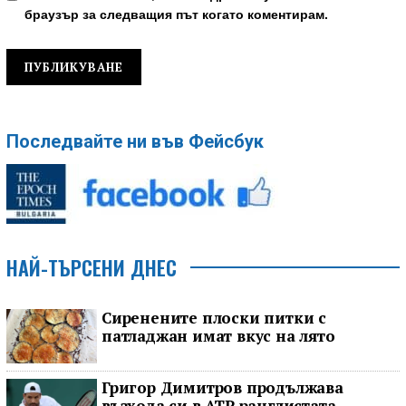
браузър за следващия път когато коментирам.
Последвайте ни във Фейсбук
НАЙ-ТЪРСЕНИ ДНЕС
Сиренените плоски питки с
патладжан имат вкус на лято
Григор Димитров продължава
възхода си в ATP ранглистата