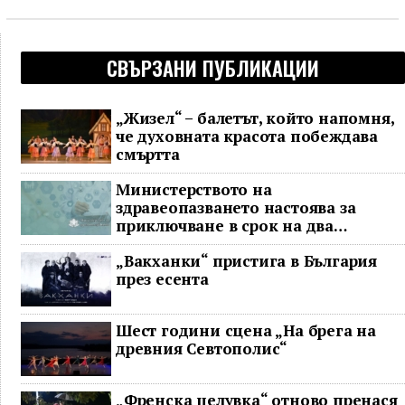
СВЪРЗАНИ ПУБЛИКАЦИИ
„Жизел“ – балетът, който напомня,
че духовната красота побеждава
смъртта
Министерството на
здравеопазването настоява за
приключване в срок на два
ключови строителни проекта
„Вакханки“ пристига в България
през есента
Шест години сцена „На брега на
древния Севтополис“
„Френска целувка“ отново пренася