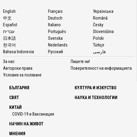
English
Français
Українська
中文
Deutsch
Română
Español
Italiano
Česky
עברית
Português
Slovenščina
日本語
Svenska
Polski
한국어
Nederlands
Türkçe
Bahasa Indonesia
Русский
فارسی
За нас
Пишете ни!
Авторски права
Поверителност на информацията
Условия за ползване
БЪЛГАРИЯ
КУЛТУРА И ИЗКУСТВО
СВЯТ
НАУКА И ТЕХНОЛОГИИ
КИТАЙ
COVID-19 и Ваксинация
НАЧИН НА ЖИВОТ
МНЕНИЯ