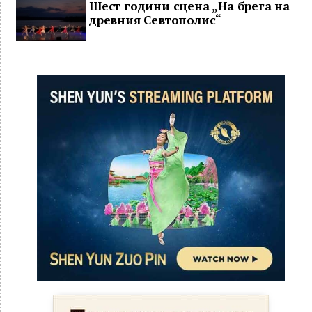
Шест години сцена „На брега на
древния Севтополис“