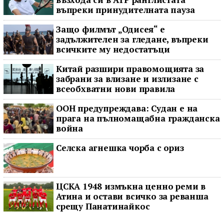
въпреки принудителната пауза
Защо филмът „Одисея“ е
задължителен за гледане, въпреки
всичките му недостатъци
Китай разшири правомощията за
забрани за влизане и излизане с
всеобхватни нови правила
ООН предупреждава: Судан е на
прага на пълномащабна гражданска
война
Селска агнешка чорба с ориз
ЦСКА 1948 измъкна ценно реми в
Атина и остави всичко за реванша
срещу Панатинайкос