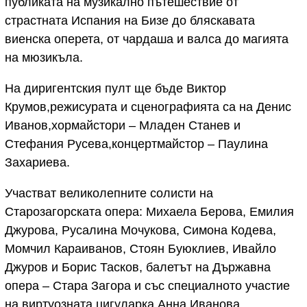
публиката на музикално пътешествие от
страстната Испания на Бизе до бляскавата
виенска оперета, от чардаша и валса до магията
на мюзикъла.
На диригентския пулт ще бъде Виктор
Крумов,режисурата и сценографията са на Денис
Иванов,хормайстори – Младен Станев и
Стефания Русева,концертмайстор – Паулина
Захариева.
Участват великолепните солисти на
Старозагорската опера: Михаела Берова, Емилия
Джурова, Русалина Мочукова, Симона Кодева,
Момчил Караиванов, Стоян Буюклиев, Ивайло
Джуров и Борис Тасков, балетът на Държавна
опера – Стара Загора и със специалното участие
на виртуозната цигуларка Анна Иванова.