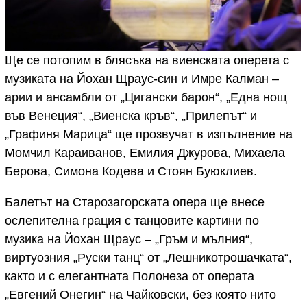
Ще се потопим в блясъка на виенската оперета с
музиката на Йохан Щраус-син и Имре Калман –
арии и ансамбли от „Цигански барон“, „Една нощ
във Венеция“, „Виенска кръв“, „Прилепът“ и
„Графиня Марица“ ще прозвучат в изпълнение на
Момчил Караиванов, Емилия Джурова, Михаела
Берова, Симона Кодева и Стоян Буюклиев.
Балетът на Старозагорската опера ще внесе
ослепителна грация с танцовите картини по
музика на Йохан Щраус – „Гръм и мълния“,
виртуозния „Руски танц“ от „Лешникотрошачката“,
както и с елегантната Полонеза от операта
„Евгений Онегин“ на Чайковски, без която нито