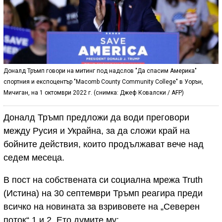
Доналд Тръмп говори на митинг под надслов "Да спасим Америка"
спортния и експоцентър "Macomb County Community College" в Уорън,
Мичиган, на 1 октомври 2022 г. (снимка: Джеф Ковалски / AFP)
Доналд Тръмп предложи да води преговори
между Русия и Украйна, за да сложи край на
бойните действия, които продължават вече над
седем месеца.
В пост на собствената си социална мрежа Truth
(Истина) на 30 септември Тръмп реагира преди
всичко на новината за взривовете на „Северен
поток“ 1 и 2. Ето думите му: