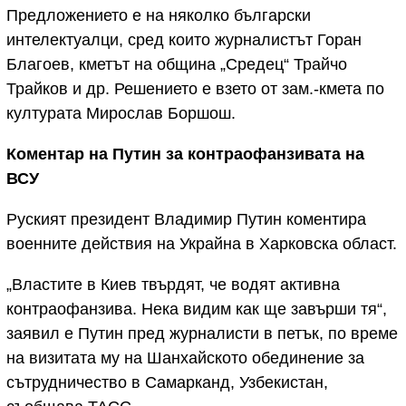
Предложението е на няколко български
интелектуалци, сред които журналистът Горан
Благоев, кметът на община „Средец“ Трайчо
Трайков и др. Решението е взето от зам.-кмета по
културата Мирослав Боршош.
Коментар на Путин за контраофанзивата на
ВСУ
Руският президент Владимир Путин коментира
военните действия на Украйна в Харковска област.
„Властите в Киев твърдят, че водят активна
контраофанзива. Нека видим как ще завърши тя“,
заявил е Путин пред журналисти в петък, по време
на визитата му на Шанхайското обединение за
сътрудничество в Самарканд, Узбекистан,