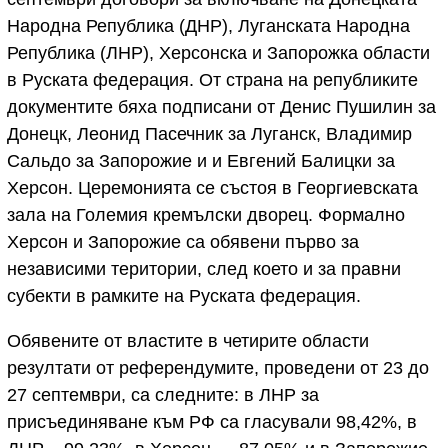
Народна Република (ДНР), Луганската Народна
Република (ЛНР), Херсонска и Запорожка области
в Руската федерация. От страна на републиките
документите бяха подписани от Денис Пушилин за
Донецк, Леонид Пасечник за Луганск, Владимир
Сальдо за Запорожие и и Евгений Балицки за
Херсон. Церемонията се състоя в Георгиевската
зала на Големия кремълски дворец. Формално
Херсон и Запорожие са обявени първо за
независими територии, след което и за правни
субекти в рамките на Руската федерация.
Обявените от властите в четирите области
резултати от референдумите, проведени от 23 до
27 септември, са следните: в ЛНР за
присъединяване към РФ са гласували 98,42%, в