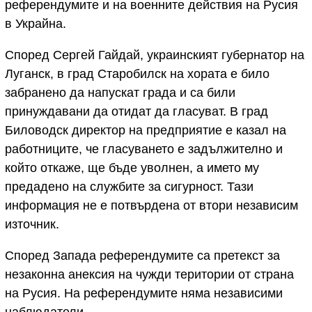
референдумите и на военните действия на Русия
в Украйна.
Според Сергей Гайдай, украинският губернатор на
Луганск, в град Старобилск на хората е било
забранено да напускат града и са били
принуждавани да отидат да гласуват. В град
Биловодск директор на предприятие е казал на
работниците, че гласуването е задължително и
който откаже, ще бъде уволнен, а името му
предадено на службите за сигурност. Тази
информация не е потвърдена от втори независим
източник.
Според Запада референдумите са претекст за
незаконна анексия на чужди територии от страна
на Русия. На референдумите няма независими
наблюдатели.