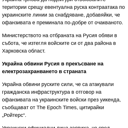
територии срещу евентуална руска контраатака по
украинските линии за снабдяване, добавяйки, че
офанзивата е преминала по-добре от очакваното.
Министерството на отбраната на Русия обяви в
събота, че изтегля войските си от два района в
Харковска област.
Украйна обвини Русия в прекъсване на
електрозахранването в страната
Украйна обвини руските сили, че са атакували
гражданска инфраструктура в отговор на
офанзивата на украинските войски през уикенда,
съобщават от The Epoch Times, цитирайки
„Ройтерс“.
Украински официални лица заявиха, че сред