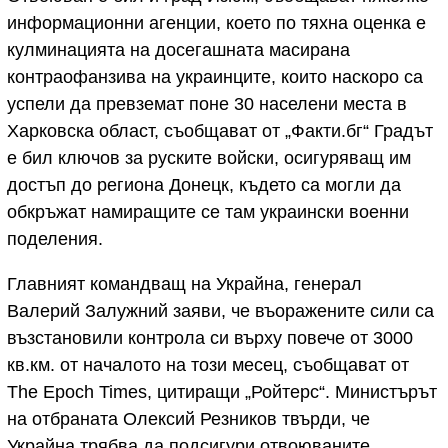
информационни агенции, което по тяхна оценка е
кулминацията на досегашната масирана
контраофанзива на украинците, които наскоро са
успели да превземат поне 30 населени места в
Харковска област, съобщават от „Факти.бг“ Градът
е бил ключов за руските войски, осигуряващ им
достъп до региона Донецк, където са могли да
обкръжат намиращите се там украински военни
поделения.
Главният командващ на Украйна, генерал
Валерий Залужний заяви, че въоражените сили са
възстановили контрола си върху повече от 3000
кв.км. от началото на този месец, съобщават от
The Epoch Times, цитиращи „Ройтерс“. Министърът
на отбраната Олексий Резников твърди, че
Украйна трябва да подсигури отвоюваните