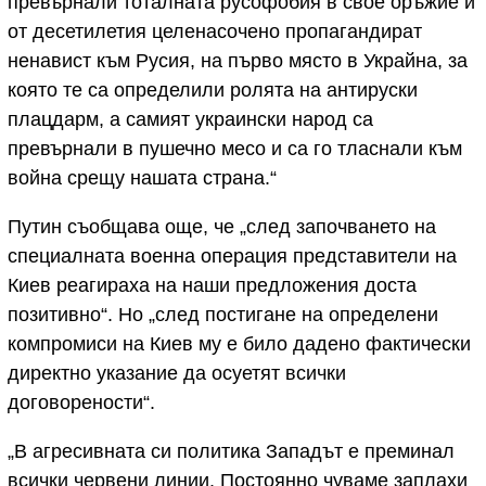
превърнали тоталната русофобия в свое оръжие и
от десетилетия целенасочено пропагандират
ненавист към Русия, на първо място в Украйна, за
която те са определили ролята на антируски
плацдарм, а самият украински народ са
превърнали в пушечно месо и са го тласнали към
война срещу нашата страна.“
Путин съобщава още, че „след започването на
специалната военна операция представители на
Киев реагираха на наши предложения доста
позитивно“. Но „след постигане на определени
компромиси на Киев му е било дадено фактически
директно указание да осуетят всички
договорености“.
„В агресивната си политика Западът е преминал
всички червени линии. Постоянно чуваме заплахи