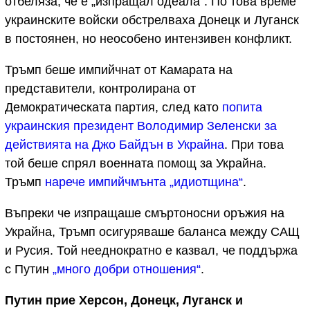
отбеляза, че е „изпращал одеала“. По това време
украинските войски обстрелваха Донецк и Луганск
в постоянен, но неособено интензивен конфликт.
Тръмп беше импийчнат от Камарата на
представители, контролирана от
Демократическата партия, след като
попита
украинския президент Володимир Зеленски за
действията на Джо Байдън в Украйна
. При това
той беше спрял военната помощ за Украйна.
Тръмп
нарече импийчмънта „идиотщина“
.
Въпреки че изпращаше смъртоносни оръжия на
Украйна, Тръмп осигуряваше баланса между САЩ
и Русия. Той нееднократно е казвал, че поддържа
с Путин
„много добри отношения“
.
Путин прие Херсон, Донецк, Луганск и