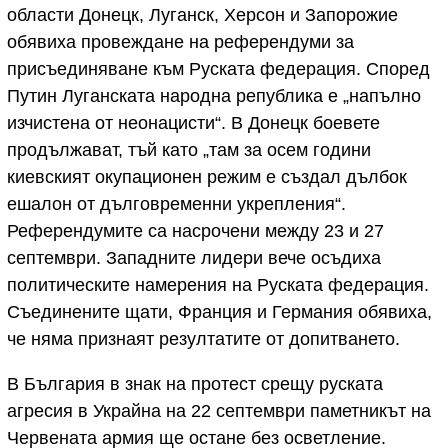
области Донецк, Луганск, Херсон и Запорожие
обявиха провеждане на референдуми за
присъединяване към Руската федерация. Според
Путин Луганската народна република е „напълно
изчистена от неонацисти“. В Донецк боевете
продължават, тъй като „там за осем години
киевският окупационен режим е създал дълбок
ешалон от дълговременни укрепления“.
Референдумите са насрочени между 23 и 27
септември. Западните лидери вече осъдиха
политическите намерения на Руската федерация.
Съединените щати, Франция и Германия обявиха,
че няма признаят резултатите от допитването.
В България в знак на протест срещу руската
агресия в Украйна на 22 септември паметникът на
Червената армия ще остане без осветление.