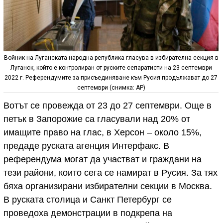
Войник на Луганската народна република гласува в избирателна секция в
Луганск, който е контролиран от руските сепаратисти на 23 септември
2022 г. Референдумите за присъединяване към Русия продължават до 27
септември (снимка: AP)
Вотът се провежда от 23 до 27 септември. Още в
петък в Запорожие са гласували над 20% от
имащите право на глас, в Херсон – около 15%,
предаде руската агенция Интерфакс. В
референдума могат да участват и граждани на
тези райони, които сега се намират в Русия. За тях
бяха организирани избирателни секции в Москва.
В руската столица и Санкт Петербург се
проведоха демонстрации в подкрепа на