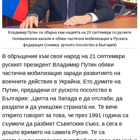
Владимир Путин се обърна към нацията на 20 септември по руските
телевизионни канали и обяви частична мобилизация в Руската
федерация (снимка: руското посолство в България)
В обръщение към своя народ на 21 септември
руският президент Владимир Путин обяви
частична мобилизация заради развитието на
военните действия в Украйна. Ето думите на
Путин, предадени от руското посолство в
България: „Целта на Запада е да отслаби, да
раздели и да унищожи страната ни. Те вече
открито говорят за това, че през 1991 година са
съумели да разбият Съветския съюз, а сега е
дошло времето на самата Русия. Те са