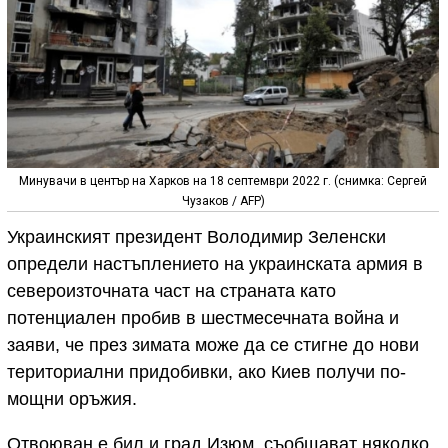
Минувачи в център на Харков на 18 септември 2022 г. (снимка: Сергей
Чузаков / AFP)
Украинският президент Володимир Зеленски
определи настъплението на украинската армия в
североизточната част на страната като
потенциален пробив в шестмесечната война и
заяви, че през зимата може да се стигне до нови
териториални придобивки, ако Киев получи по-
мощни оръжия.
Отвоюван е бил и град Изюм, съобщават няколко