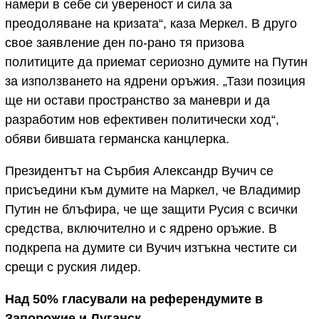
намери в себе си увереност и сила за
преодоляване на кризата“, каза Меркел. В друго
свое заявление ден по-рано тя призова
политиците да приемат сериозно думите на Путин
за използването на ядрени оръжия. „Тази позиция
ще ни остави пространство за маневри и да
разработим нов ефективен политически ход“,
обяви бившата германска канцлерка.
Президентът на Сърбия Александр Вучич се
присъедини към думите на Маркел, че Владимир
Путин не блъфира, че ще защити Русия с всички
средства, включително и с ядрено оръжие. В
подкрепа на думите си Вучич изтъкна честите си
срещи с руския лидер.
Над 50% гласували на референдумите в
Запорожие и Луганск