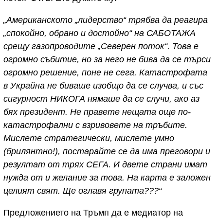
„Американското „лидерство“ трябва да реагира
„спокойно, обрано и достойно“ на САБОТАЖА
срещу газопроводите „Северен поток“. Това е
огромно събитие, но за него не бива да се търси
огромно решение, поне не сега. Катастрофата
в Украйна не биваше изобщо да се случва, и със
сигурност НИКОГА нямаше да се случи, ако аз
бях президент. Не правете нещата още по-
катастрофални с взривовете на тръбите.
Мислете стратегически, мислете умно
(брилянтно!), постарайте се да има преговори и
резултат от трях СЕГА. И двете страни имат
нужда от и желание за това. На карта е заложен
целият свят. Ще оглавя групата???“
Предложението на Тръмп да е медиатор на