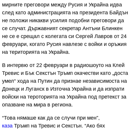
мирните преговори между Русия и Украйна идва
след като администрацията на президента Байдън
не положи никакви усилия подобни преговори да
се случат. Държавният секретар Антъни Блинкен
не се е срещал с колегата си Сергей Лавров от 24
февруари, когато Русия навлезе с войки и оръжия
на територията на Украйна.
В интервю от 22 февруари в радиошоуто на Клей
Тревис и Бък Секстън Тръмп окачестви като „доста
умел“ хода на Путин да признае независимоста на
Донецк и Луганск в Източна Украйна и да изпрати
войски на тероторията на Украйна под претекст за
опазване на мира в региона.
“Това нямаше как да се случи при мен”,
каза
Тръмп на Тревис и Секстън. “Ако бях