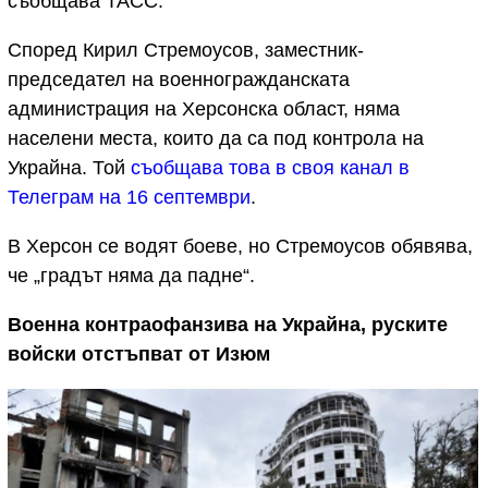
съобщава ТАСС.
Според Кирил Стремоусов, заместник-
председател на военногражданската
администрация на Херсонска област, няма
населени места, които да са под контрола на
Украйна. Той
съобщава това в своя канал в
Телеграм на 16 септември
.
В Херсон се водят боеве, но Стремоусов обявява,
че „градът няма да падне“.
Военна контраофанзива на Украйна, руските
войски отстъпват от Изюм