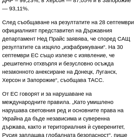
ДНР – 99,23%, в Херсон — 87,05% и в Запорожие
— 93,11%.
След съобщаване на резултатите на 28 септември
официалният представител на Държавния
департамент Нед Прайс заявява, че според САЩ
резултатите са изцяло „изфабрикувани“. На 30
септември ЕС също излезе с изявление, че
„решително отхвърля и безусловно осъжда
незаконното анексиране на Донецк, Луганск,
Херсон и Запорожие“, съобщава ТАСС.
От ЕС говорят и за нарушаване на
международните правила. „Като умишлено
нарушава световния ред и основните права на
Украйна да бъде независима и суверенна
държава, както и териториалния ѝ суверенитет,
Русия заплашва глобалната безопасност“, пише