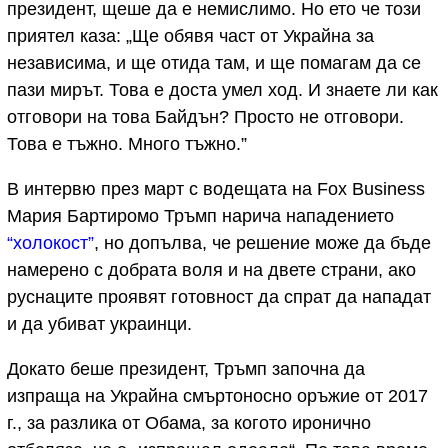
президент, щеше да е немислимо. Но ето че този
приятел каза: „Ще обявя част от Украйна за
независима, и ще отида там, и ще помагам да се
пази мирът. Това е доста умел ход. И знаете ли как
отговори на това Байдън? Просто не отговори.
Това е тъжно. Много тъжно.”
В интервю през март с водещата на Fox Business
Мария Бартиромо Тръмп нарича нападението
“холокост”
, но допълва, че решение може да бъде
намерено с добрата воля и на двете страни, ако
руснаците проявят готовност да спрат да нападат
и да убиват украинци.
Докато беше президент, Тръмп започна да
изпраща на Украйна смъртоносно оръжие от 2017
г., за разлика от Обама, за когото иронично