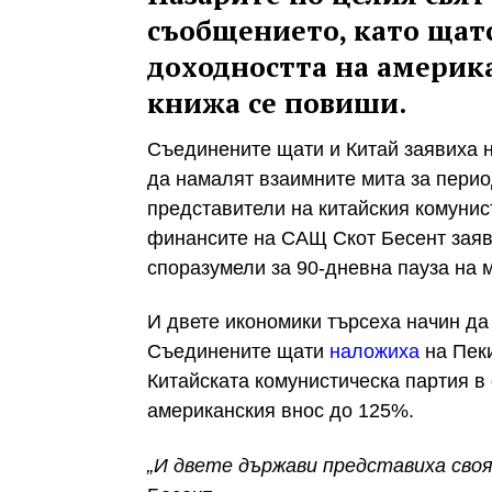
съобщението, като щатс
доходността на америк
книжа се повиши.
Съединените щати и Китай заявиха н
да намалят взаимните мита за перио
представители на китайския комуни
финансите на САЩ Скот Бесент заяви
споразумели за 90-дневна пауза на м
И д
вете икономики търсеха начин да 
Съединените щати
наложиха
на Пек
Китайската комунистическа партия
в
американския внос
до 125%.
„И двете държави представиха своя