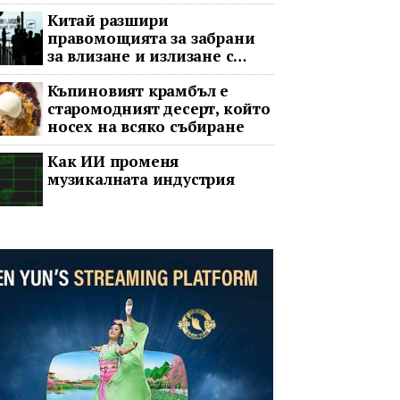
принудителната пауза
Китай разшири
правомощията за забрани
за влизане и излизане с
всеобхватни нови правила
Къпиновият крамбъл е
старомодният десерт, който
носех на всяко събиране
Как ИИ променя
музикалната индустрия