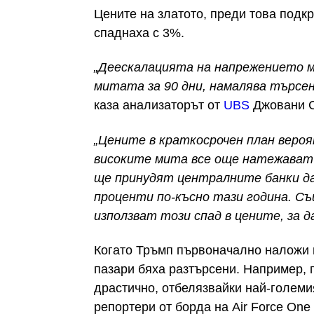
Цените на златото, преди това подк
спаднаха с 3%.
„Деескалацията на напрежението м
митата за 90 дни, намалява търсе
каза
анализаторът
от
UBS
Джовани С
„Цените в краткосрочен план веро
високите мита все още натежават 
ще принудят централните банки д
проценти по-късно тази година. С
използват този спад в цените, за д
Когато Тръмп първоначално наложи м
пазари бяха разтърсени. Например, 
драстично, отбелязвайки най-големия
репортери от борда на Air Force One