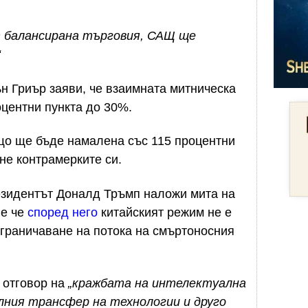
т балансирана търговия, САЩ ще
“
н Гриър заяви, че взаимната митническа
центни пункта до 30%.
ъщо ще бъде намалена със 115 процентни
не контрамерките си.
резидентът Доналд Тръмп наложи мита на
,
е че
според него
китайският режим не е
граничаване на потока на смъртоносния
а отговор на
„кражбата на интелектуална
ния трансфер на технологии и друго