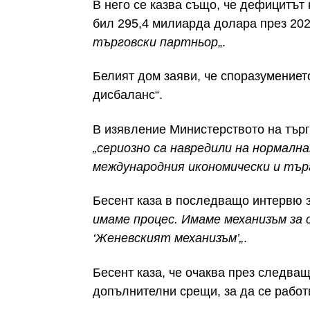
В него се казва също, че дефицитът 
бил 295,4 милиарда долара през 202
търговски партньор
„.
Белият дом заяви, че споразумениет
дисбаланс“.
В изявление Министерството на търг
„сериозно са навредили на нормалн
международния икономически и тър
Бесент каза в последващо интервю 
имаме процес. Имаме механизъм за 
‘Женевският механизъм’
„
.
Бесент
каза, че очаква през следва
допълнителни срещи, за да се работ