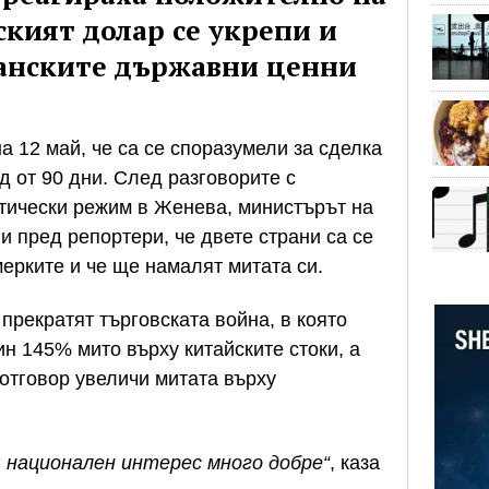
кият долар се укрепи и
анските държавни ценни
а 12 май, че са се споразумели за сделка
д от 90 дни. След разговорите с
стически режим в Женева, министърът на
 пред репортери, че двете страни са се
ерките и че ще намалят митата си.
прекратят търговската война, в която
ин 145% мито върху китайските стоки, а
 отговор
увеличи митата
върху
 национален интерес много добре“
, каза