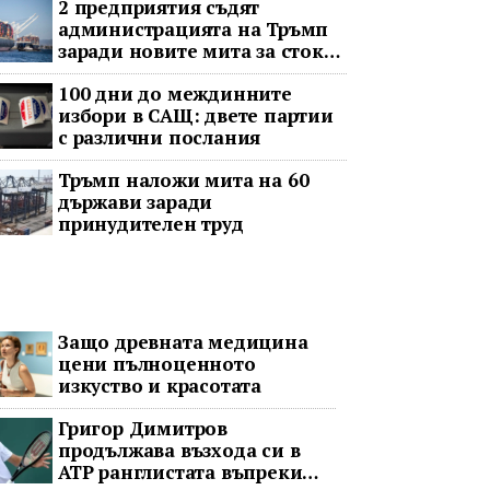
2 предприятия съдят
администрацията на Тръмп
заради новите мита за стоки
с принудителен труд
100 дни до междинните
избори в САЩ: двете партии
с различни послания
Тръмп наложи мита на 60
държави заради
принудителен труд
Защо древната медицина
цени пълноценното
изкуство и красотата
Григор Димитров
продължава възхода си в
ATP ранглистата въпреки