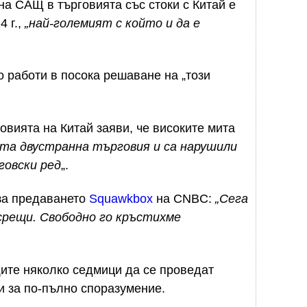
на САЩ в търговията със стоки с Китай е
4 г.,
„най-големият с който и да е
о работи в посока решаване на „този
овията на Китай заяви, че високите мита
ата двустранна търговия и са нарушили
говски ред
„.
за предаването
Squawkbox
на CNBC:
„Сега
срещи. Свободно го кръстихме
щите няколко седмици да се проведат
и за по-пълно споразумение.