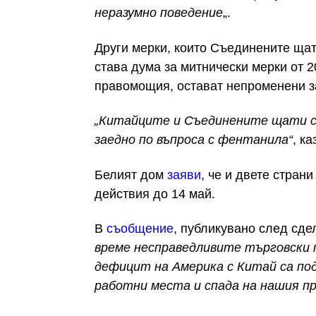
неразумно поведение
„.
Други мерки, които Съединените щат
става дума за митнически мерки от 2
правомощия, остават непроменени за
„Китайците и Съединените щати с
заедно по въпроса с фентанила“
, ка
Белият дом
заяви
, че и двете стран
действия до 14 май.
В
съобщение
, публикувано след сде
време несправедливите търговски 
дефицит на Америка с Китай са по
работни места и спада на нашия п