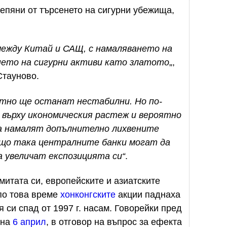
репяни от търсенето на сигурни убежища,
ежду Китай и САЩ, с намаляването на
нето на сигурни активи като златото
„,
тауново.
ятно ще останат нестабилни. Но по-
върху икономическия растеж и вероятно
а намалят допълнително лихвените
ъщо така централните банки могат да
а увеличат експозицията си“
.
итата си, европейските и азиатските
по това време
хонконгските
акции паднаха
 си спад от 1997 г. насам. Говорейки пред
 на
6 април
, в отговор на въпрос за ефекта