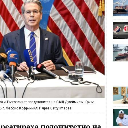
о) и Търговският представител на САЩ Джеймисън Гриър
 г. Фабрис Кофрини/AFP чрез Getty Images
 реагираха положително на