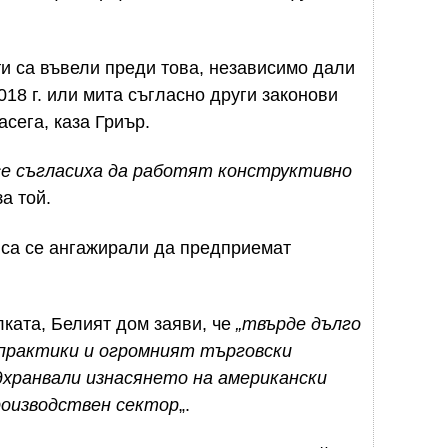
и са въвели преди това, независимо дали
018 г. или мита съгласно други законови
сега, каза Гриър.
е съгласиха да работят конструктивно
за той.
и са се ангажирали да предприемат
лката, Белият дом заяви, че
„твърде дълго
практики и огромният търговски
дхранвали изнасянето на американски
роизводствен сектор
„.