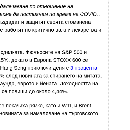
аздалечаване по отношение на
яхме да постигнем по време на COVID
„,
ъздадат и защитят своята стоманена
ще работят по критично важни лекарства и
 сделката. Фючърсите на S&P 500 и
3,5%, докато в Европа STOXX 600 се
с Hang Seng приключи деня с
3 процента
6% след новината за спирането на митата,
аунда, еврото и йената. Доходността на
 се повиши до около 4,44%.
 покачиха рязко, като и WTI, и Brent
новината за намаляване на търговското