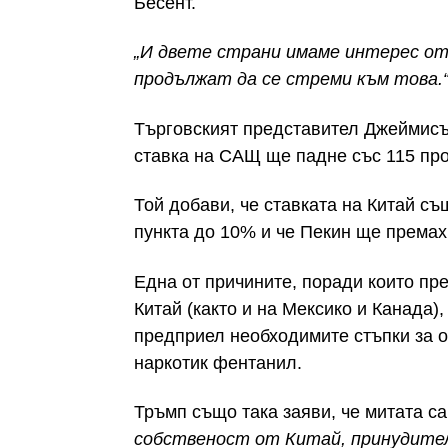
Бесент.
„И двете страни имаме интерес о
продължат да се стреми към това.
Търговският представител Джеймисъ
ставка на САЩ ще падне със 115 про
Той добави, че ставката на Китай с
пункта до 10% и че Пекин ще премах
Една от причините, поради които п
Китай (както и на Мексико и Канада)
предприел необходимите стъпки за о
наркотик фентанил.
Тръмп също така заяви, че митата с
собственост от Китай, принудител