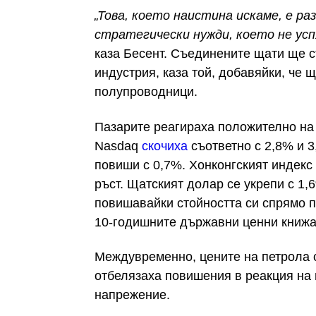
„Това, което наистина искаме, е р
стратегически нужди, което не усп
каза Бесент. Съединените щати ще с
индустрия, каза той, добавяйки, че 
полупроводници.
Пазарите реагираха положително на
Nasdaq
скочиха
съответно с 2,8% и 
повиши с 0,7%. Хонконгският индек
ръст. Щатският долар се укрепи с 1,
повишавайки стойността си спрямо п
10-годишните държавни ценни книжа
Междувременно, цените на петрола се
отбелязаха повишения в реакция на 
напрежение.