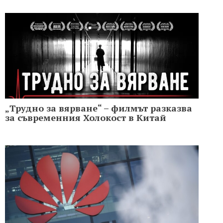
„Трудно за вярване“ – филмът разказва
за съвременния Холoкост в Китай