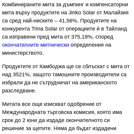
Комбинираните мита за дъмпинг и компенсаторни
мита върху продуктите на Jinko Solar от Малайзия
са сред най-ниските – 41,56%. Продуктите на
конкурента Trina Solar от операциите ѝ в Тайланд
са изправени пред мита от 375,19%, според
окончателните митнически
определения на
министерството.
Продуктите от Камбоджа ще се сблъскат с мита от
над 3521%, защото тамошните производители са
избрали да не сътрудничат на американското
разследване.
Митата все още изискват одобрение от
Международната търговска комисия, която има
срок до 2 юни да издаде окончателното си
решение за щетите. Няма да бъдат издадени