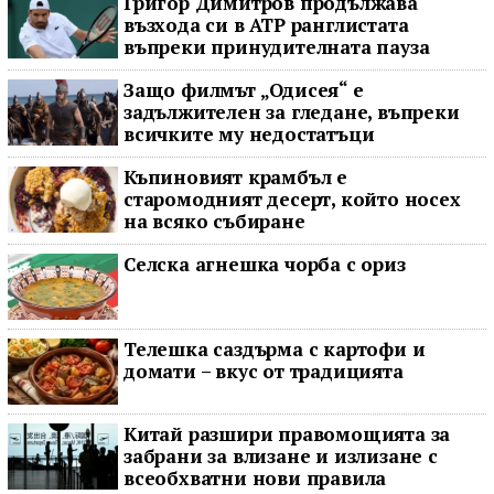
Григор Димитров продължава
възхода си в ATP ранглистата
въпреки принудителната пауза
Защо филмът „Одисея“ е
задължителен за гледане, въпреки
всичките му недостатъци
Къпиновият крамбъл е
старомодният десерт, който носех
на всяко събиране
Селска агнешка чорба с ориз
Телешка саздърма с картофи и
домати – вкус от традицията
Китай разшири правомощията за
забрани за влизане и излизане с
всеобхватни нови правила