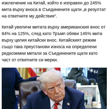
изключение на Китай, който е изправен до 245%
мита върху вноса в Съединените щати „в резултат
на ответните му действия“.
Китай увеличи митата върху американския внос от
84% на 125%, след като Тръмп обяви 145% мита
върху целия китайски внос. Китайският режим
също така преустанови износа на определени
редкоземни метали за Съединените щати като
част от ответните си мерки.