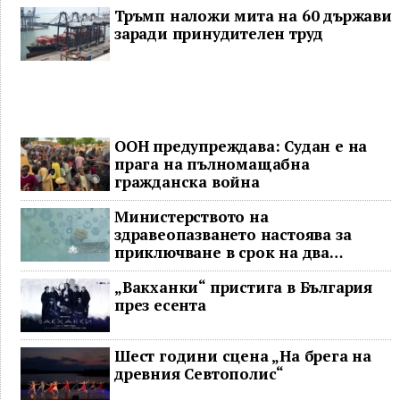
Тръмп наложи мита на 60 държави
заради принудителен труд
ООН предупреждава: Судан е на
прага на пълномащабна
гражданска война
Министерството на
здравеопазването настоява за
приключване в срок на два
ключови строителни проекта
„Вакханки“ пристига в България
през есента
Шест години сцена „На брега на
древния Севтополис“