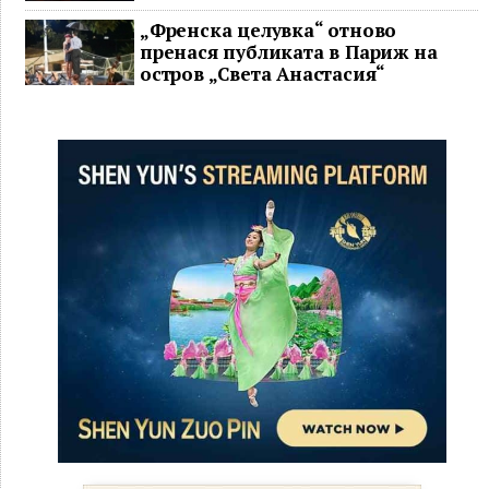
„Френска целувка“ отново
пренася публиката в Париж на
остров „Света Анастасия“