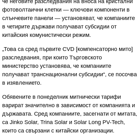
че неговите разследвания на вноса на кристални
фотоволтаични клетки — ключови компоненти в
слънчевите панели — установяват, че компаниите
в четирите държави получават субсидии от
китайския комунистически режим.
„Това са сред първите CVD [компенсаторно мито]
разследвания, при които Търговското
министерство установява, че компаниите
получават транснационални субсидии“, се посочва
в изявлението.
Обявените в понеделник митнически тарифи
варират значително в зависимост от компанията и
държавата. Сред компаниите, засегнати от митата,
са Jinko Solar, Trina Solar и Solar Long PV-Tech,
които са свързани с китайски организации.