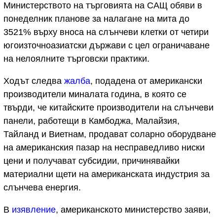
Министерството на търговията на САЩ обяви в
понеделник планове за налагане на мита до
3521% върху вноса на слънчеви клетки от четири
югоизточноазиатски държави с цел ограничаване
на нелоялните търговски практики.
Ходът следва
жалба
, подадена от американски
производители миналата година, в която се
твърди, че китайските производители на слънчеви
панели, работещи в Камбоджа, Малайзия,
Тайланд и Виетнам, продават соларно оборудване
на американския пазар на несправедливо ниски
цени и получават субсидии, причинявайки
материални щети на американската индустрия за
слънчева енергия.
В
изявление
, американското министерство заяви,