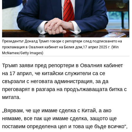
Президентът Доналд Тръмп говори с репортери след подписването на
прокламация в Овалния кабинет на Белия дом,17 април 2025 г. (Win
McNamee/Getty Images)
Тръмп заяви пред репортери в Овалния кабинет
на 17 април, че китайски служители са се
свързали с неговата администрация, за да
преговарят в разгара на продължаващата битка с
митата.
„Вярвам, че ще имаме сделка с Китай, а ако
нямаме, все пак ще имаме сделка, защото ще
поставим определена цел и това ще бъде всичко“,