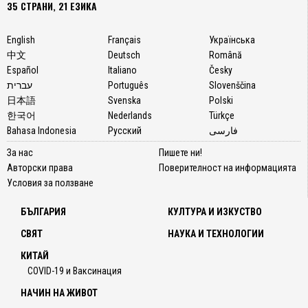
35 СТРАНИ, 21 ЕЗИКА
English
Français
Українська
中文
Deutsch
Română
Español
Italiano
Česky
עברית
Português
Slovenščina
日本語
Svenska
Polski
한국어
Nederlands
Türkçe
Bahasa Indonesia
Русский
فارسی
За нас
Пишете ни!
Авторски права
Поверителност на информацията
Условия за ползване
БЪЛГАРИЯ
КУЛТУРА И ИЗКУСТВО
СВЯТ
НАУКА И ТЕХНОЛОГИИ
КИТАЙ
COVID-19 и Ваксинация
НАЧИН НА ЖИВОТ