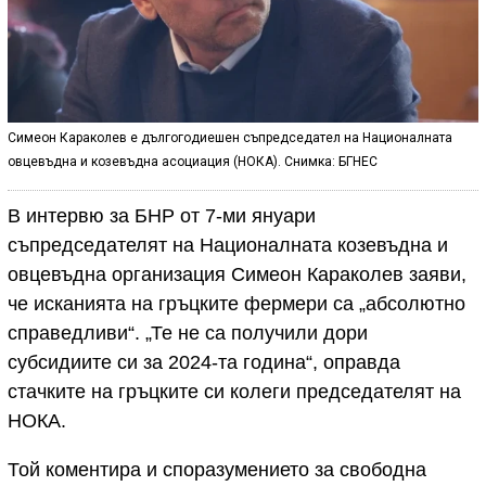
Симеон Караколев е дългогодиешен съпредседател на Националната
овцевъдна и козевъдна асоциация (НОКА). Снимка: БГНЕС
В интервю за БНР от 7-ми януари
съпредседателят на Националната козевъдна и
овцевъдна организация Симеон Караколев заяви,
че исканията на гръцките фермери са „абсолютно
справедливи“. „Те не са получили дори
субсидиите си за 2024-та година“, оправда
стачките на гръцките си колеги председателят на
НОКА.
Той коментира и споразумението за свободна