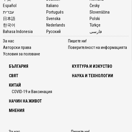
Español
Italiano
Česky
עברית
Português
Slovenščina
日本語
Svenska
Polski
한국어
Nederlands
Türkçe
Bahasa Indonesia
Русский
فارسی
За нас
Пишете ни!
Авторски права
Поверителност на информацията
Условия за ползване
БЪЛГАРИЯ
КУЛТУРА И ИЗКУСТВО
СВЯТ
НАУКА И ТЕХНОЛОГИИ
КИТАЙ
COVID-19 и Ваксинация
НАЧИН НА ЖИВОТ
МНЕНИЯ
За нас
Пишете ни!