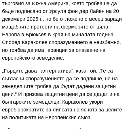
търговия за Южна Америка, което трябваше да
бъде подписано от Урсула фон дер Лайен на 20
декември 2025 г., но бе отложено с месец заради
мащабните протести на фермерите от цяла
Европа в Брюксел в края на миналата година.
Според Караколев споразумението е неизбежно,
но трябва да има гаранции за опазване на
европейското земеделие.
„Гърците дават алтернатива“, каза той. „Те са
съгласни споразумението да се подпише, но на
земеделците трябва да бъдат дадени защитни
цени.“ И призова защитни цени да се дадат и на
българските земеделци. Караколев укори
евробюрократите за липсата на яснота за целите
на политиката на Европейския съюз.