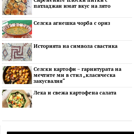
патладжан имат вкус на лято
Селска агнешка чорба с ориз
Историята на символа свастика
Селски картофи – гарнитурата на
мечтите ми в стил „класическа
закусвалня“
Лека и свежа картофена салата