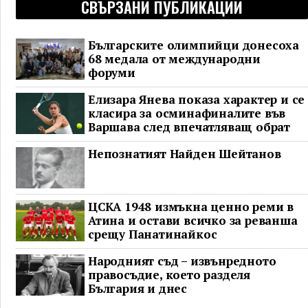
СВЪРЗАНИ ПУБЛИКАЦИИ
Българските олимпийци донесоха
68 медала от международни
форуми
Елизара Янева показа характер и се
класира за осминафиналите във
Варшава след впечатляващ обрат
Непознатият Найден Шейтанов
ЦСКА 1948 измъкна ценно реми в
Атина и остави всичко за реванша
срещу Панатинайкос
Народният съд – извънредното
правосъдие, което разделя
България и днес