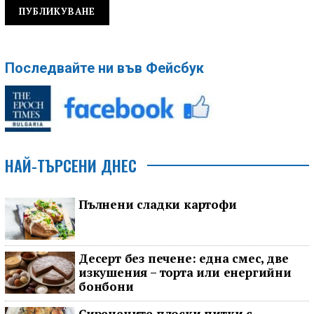
Последвайте ни във Фейсбук
НАЙ-ТЪРСЕНИ ДНЕС
Пълнени сладки картофи
Десерт без печене: една смес, две
изкушения – торта или енергийни
бонбони
Сиренените плоски питки с