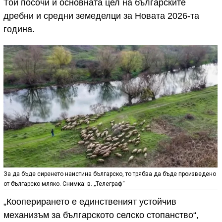
Той посочи и основната цел на българските
дребни и средни земеделци за Новата 2026-та
година.
За да бъде сиренето наистина българско, то трябва да бъде произведено
от българско мляко. Снимка: в. „Телеграф“
„Кооперирането е единственият устойчив
механизъм за българското селско стопанство“,