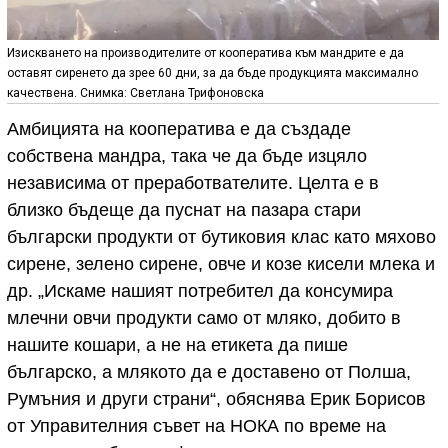
Изискването на производителите от кооператива към мандрите е да
оставят сиренето да зрее 60 дни, за да бъде продукцията максимално
качествена. Снимка: Светлана Трифоновска
Амбицията на кооператива е да създаде
собствена мандра, така че да бъде изцяло
независима от преработвателите. Целта е в
близко бъдеще да пуснат на пазара стари
български продукти от бутиковия клас като мяхово
сирене, зелено сирене, овче и козе кисели млека и
др. „Искаме нашият потребител да консумира
млечни овчи продукти само от мляко, добито в
нашите кошари, а не на етикета да пише
българско, а млякото да е доставено от Полша,
Румъния и други страни“, обяснява Ерик Борисов
от Управителния съвет на НОКА по време на