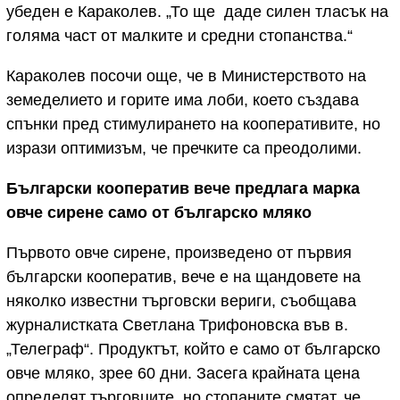
убеден е Караколев. „То ще даде силен тласък на
голяма част от малките и средни стопанства.“
Караколев посочи още, че в Министерството на
земеделието и горите има лоби, което създава
спънки пред стимулирането на кооперативите, но
изрази оптимизъм, че пречките са преодолими.
Български кооператив вече предлага марка
овче сирене само от българско мляко
Първото овче сирене, произведено от първия
български кооператив, вече е на щандовете на
няколко известни търговски вериги, съобщава
журналистката Светлана Трифоновска във в.
„Телеграф“. Продуктът, който е само от българско
овче мляко, зрее 60 дни. Засега крайната цена
определят търговците, но стопаните смятат, че