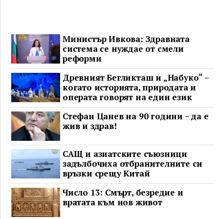
Министър Ивкова: Здравната
система се нуждае от смели
реформи
Древният Бегликташ и „Набуко“ –
когато историята, природата и
операта говорят на един език
Стефан Цанев на 90 години – да е
жив и здрав!
САЩ и азиатските съюзници
задълбочиха отбранителните си
връзки срещу Китай
Число 13: Смърт, безредие и
вратата към нов живот