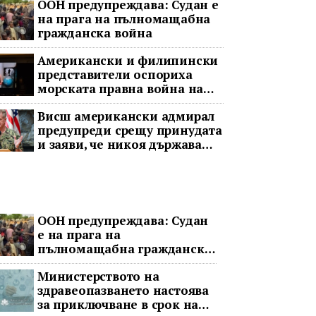
ООН предупреждава: Судан е
на прага на пълномащабна
гражданска война
Американски и филипински
представители оспориха
морската правна война на
Пекин
Висш американски адмирал
предупреди срещу принудата
и заяви, че никоя държава
няма да доминира в Индо-
Тихоокеанския регион
ООН предупреждава: Судан
е на прага на
пълномащабна гражданска
война
Министерството на
здравеопазването настоява
за приключване в срок на