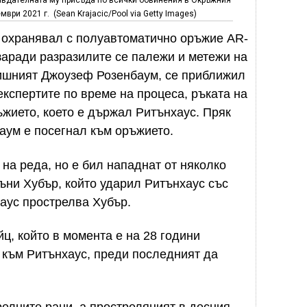
авдателната му присъда по всички обвинения в Окръжния
ври 2021 г. (Sean Krajacic/Pool via Getty Images)
е охранявал с полуавтоматично оръжие AR-
заради разразилите се палежи и метежи на
ишният Джоузеф Розенбаум, се приближил
експертите по време на процеса, ръката на
ъжието, което е държал Ритънхаус. Пряк
баум е посегнал към оръжието.
на реда, но е бил нападнат от няколко
ъни Хубър, който ударил Ритънхаус със
хаус прострелва Хубър.
ц, който в момента е на 28 години
т към Ритънхаус, преди последният да
релните рани, а простреляният в десния