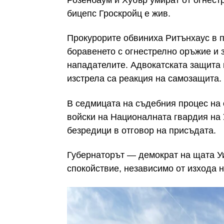
бицепс Гроскройц е жив.
Прокурорите обвиниха Ритънхаус в п
боравенето с огнестрелно оръжие и 
нападателите. Адвокатската защита 
изстрела са реакция на самозащита.
В седмицата на съдебния процес на 
войски на Националната гвардия на 
безредици в отговор на присъдата.
Губернаторът — демократ на щата Уи
спокойствие, независимо от изхода н