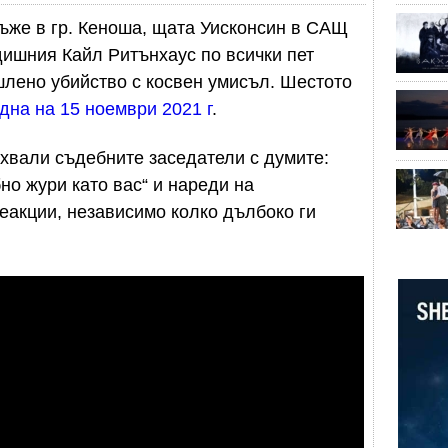
ъже в гр. Кеноша, щата Уисконсин в САЩ
дишния Кайл Ритънхаус по всички пет
шлено убийство с косвен умисъл. Шестото
дна на 15 ноември 2021 г
.
хвали съдебните заседатели с думите:
но жури като вас“ и нареди на
еакции, независимо колко дълбоко ги