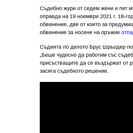
Съдебно жури от седем жени и пет м
оправда на 19 ноeмври 2021 г. 18-го
обвинения, две от които за предуми
обвинение за носене на оръжие
отпа
Съдията по делото Брус Шрьодер по
„Беше чудесно да работим със съдеб
присъстващите да се въздържат от р
засяга съдебното решение.