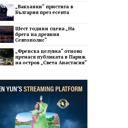
два ключови строителни
„Вакханки“ пристига в
проекта
България през есента
Шест години сцена „На
брега на древния
Севтополис“
„Френска целувка“ отново
пренася публиката в Париж
на остров „Света Анастасия“