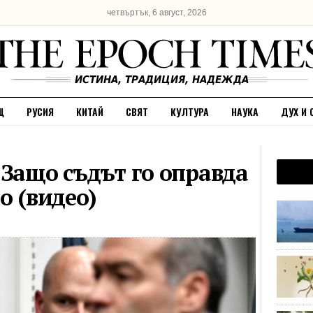
четвъртък, 6 август, 2026
Щ
РУСИЯ
КИТАЙ
СВЯТ
КУЛТУРА
НАУКА
ДУХ И 
 Защо съдът го оправда
о (видео)