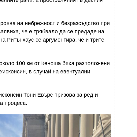
роява на небрежност и безразсъдство при
заявиха, че е трябвало да се предаде на
на Ритънхаус се аргументира, че и трите
около 100 км от Кеноша бяха разположени
Уисконсин, в случай на евентуални
сконсин Тони Евърс призова за ред и
а процеса.