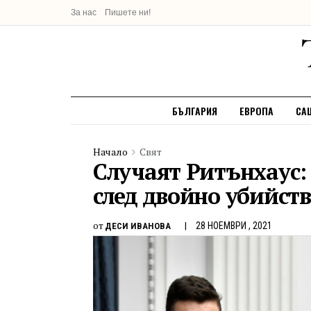
За нас
Пишете ни!
БЪЛГАРИЯ
ЕВРОПА
СА
Начало
Свят
Случаят Ритънхаус:
след двойно убийств
от
28 НОЕМВРИ , 2021
ДЕСИ ИВАНОВА