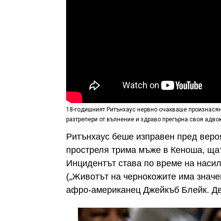
18-годишният Ритънхаус нервно очакваше произнасян
разтрепери от вълнение и здраво прегърна своя адвок
Ритънхаус беше изправен пред вероя
простреля трима мъже в Кеноша, щата
Инцидентът става по време на насилс
(„Животът на чернокожите има значе
афро-американец Джейкъб Блейк. Дв