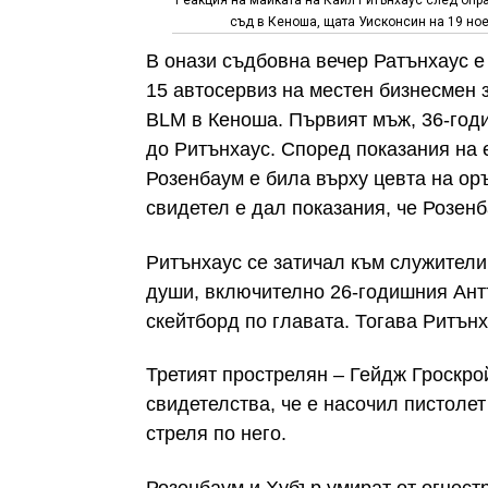
Реакция на майката на Кайл Ритънхаус след опр
съд в Кеноша, щата Уисконсин на 19 ноем
В онази съдбовна вечер Ратънхаус 
15 автосервиз на местен бизнесмен 
BLM в Кеноша. Първият мъж, 36-год
до Ритънхаус. Според показания на 
Розенбаум е била върху цевта на ор
свидетел е дал показания, че Розен
Ритънхаус се затичал към служители 
души, включително 26-годишния Ант
скейтборд по главата. Тогава Ритън
Третият прострелян – Гейдж Гроскрой
свидетелства, че е насочил пистоле
стреля по него.
Розенбаум и Хубър умират от огнест