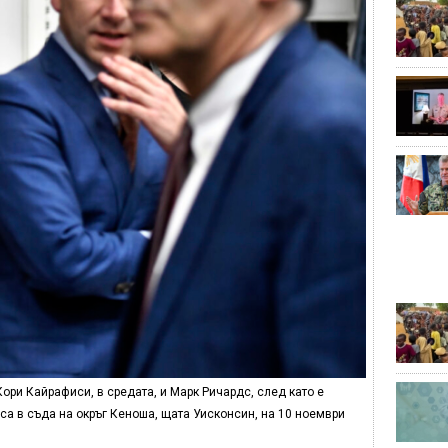
ори Кайрафиси, в средата, и Марк Ричардс, след като е
а в съда на окръг Кеноша, щата Уисконсин, на 10 ноември