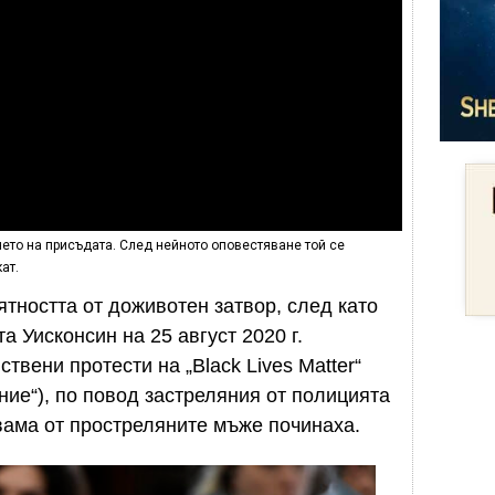
ето на присъдата. След нейното оповестяване той се
ат.
тността от доживотен затвор, след като
 Уисконсин на 25 август 2020 г.
твени протести на „Black Lives Matter“
ние“), по повод застреляния от полицията
ама от простреляните мъже починаха.