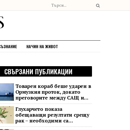
СЪЗНАНИЕ
НАЧИН НА ЖИВОТ
СВЪРЗАНИ ПУБЛИКАЦИИ
Товарен кораб беше ударен в
Ормузкия проток, докато
преговорите между САЩ и
Иран останаха в безизходица
Глухарчето показа
обещаващи резултати срещу
рак – необходими са
изпитания с хора