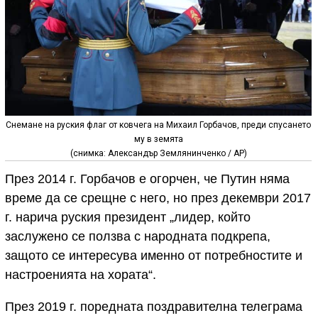
Снемане на руския флаг от ковчега на Михаил Горбачов, преди спусането
му в земята
(снимка: Александър Землянинченко / АР)
През 2014 г. Горбачов е огорчен, че Путин няма
време да се срещне с него, но през декември 2017
г. нарича руския президент „лидер, който
заслужено се ползва с народната подкрепа,
защото се интересува именно от потребностите и
настроенията на хората“.
През 2019 г. поредната поздравителна телеграма