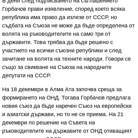
В деня след подписването на съглашението
Горбачов прави изявление, според което всяка
република има право да излезе от СССР, но
съдбата на Съюза не може да бъде определена от
волята на ръководителите на само три от
държавите. Това трябва да бъде решено с
участието на всички съюзни републики и след
зачитане на волята на техните народи. Говори се
също за свикване на Съюза на народните
депутати на СССР.
На 18 декември в Алма Ата започва среща за
формирането на ОНД. Тогава Горбачов предлага
новия съюз да бъде наречен Съюз на европейски
и азиатски държави, но то не се приема. На 21
декември по решение на Съвета на
ръководителите на държавите от ОНД отиващият