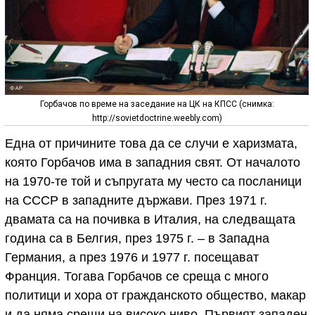
Горбачов по време на заседание на ЦК на КПСС (снимка:
http://sovietdoctrine.weebly.com)
Една от причините това да се случи е харизмата,
която Горбачов има в западния свят. От началото
на 1970-те той и съпругата му често са посланици
на СССР в западните държави. През 1971 г.
двамата са на почивка в Италия, на следващата
година са в Белгия, през 1975 г. – в Западна
Германия, а през 1976 и 1977 г. посещават
Франция. Тогава Горбачов се среща с много
политици и хора от гражданското общество, макар
и да няма срещи на високо ниво. Първият западен