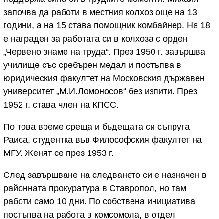
започва да работи в местния колхоз още на 13
години, а на 15 става помощник комбайнер. На 18
е награден за работата си в колхоза с орден
„Червено знаме на труда“. През 1950 г. завършва
училище със сребърен медал и постъпва в
юридическия факултет на Московския държавен
университет „М.И.Ломоносов“ без изпити. През
1952 г. става член на КПСС.
По това време среща и бъдещата си съпруга
Раиса, студентка във Философския факултет на
МГУ. Женят се през 1953 г.
След завършване на следването си е назначен в
районната прокуратура в Ставропол, но там
работи само 10 дни. По собствена инициатива
постъпва на работа в комсомола, в отдел