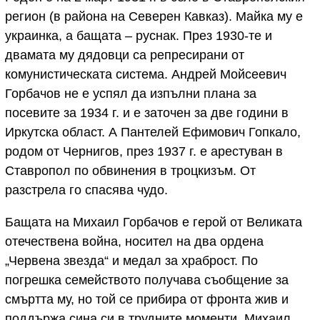
регион (в района на Северен Кавказ). Майка му е
украинка, а бащата – руснак. През 1930-те и
двамата му дядовци са репресирани от
комунистическата система. Андрей Мойсеевич
Горбачов не е успял да изпълни плана за
посевите за 1934 г. и е заточен за две години в
Иркутска област. А Пантелей Ефимович Гопкало,
родом от Чернигов, през 1937 г. е арестуван в
Ставропол по обвинения в троцкизъм. От
разстрела го спасява чудо.
Бащата на Михаил Горбачов е герой от Великата
отечествена война, носител на два ордена
„Червена звезда“ и медал за храброст. По
погрешка семейството получава съобщение за
смъртта му, но той се прибира от фронта жив и
поддържа сина си в трудните моменти. Михаил