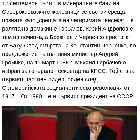
17 септември 1978 г. в минералните бани на
Северокавказките железници се състои среща,
позната като „срещата на четиримата генсека“ – в
ролята на домакин е Горбачов, Юрий Андропов е
там на почивка, а Брежнев и Черненко пристигат
от Баку. След смъртта на Константин Черненко, по
предложение на външния министър Андрей
Громико, на 11 март 1985 г. Михаил Горбачов е
избран за генерален секретар на КПСС. Той става
първият партиен лидер, роден след
Октомврийската социалистическа революция от
1917 г. От 1990 г. е и първият президент на СССР.