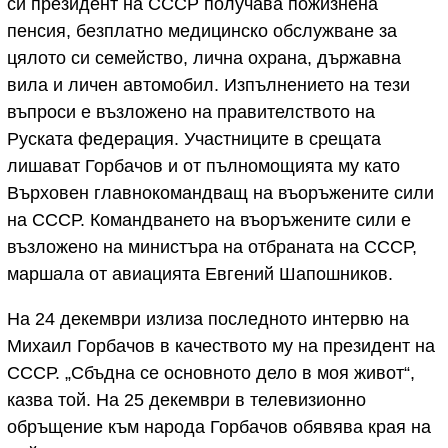
си президент на СССР получава пожизнена
пенсия, безплатно медицинско обслужване за
цялото си семейство, лична охрана, държавна
вила и личен автомобил. Изпълнението на тези
въпроси е възложено на правителството на
Руската федерация. Участниците в срещата
лишават Горбачов и от пълномощията му като
Върховен главнокомандващ на въоръжените сили
на СССР. Командването на въоръжените сили е
възложено на министъра на отбраната на СССР,
маршала от авиацията Евгений Шапошников.
На 24 декември излиза последното интервю на
Михаил Горбачов в качеството му на президент на
СССР. „Сбъдна се основното дело в моя живот“,
казва той. На 25 декември в телевизионно
обръщение към народа Горбачов обявява края на