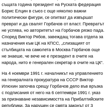
същата година президент на Руската федерация
Борис Елцин в съюз с още няколко важни
политически фигури, се опитват да извършат
преврат и да свалят Горбачов от власт. Превратът
не успява, но авторитетът на Горбачов рязко пада.
Според Виктор Рябов, завеждащ тогава отдела за
назначения към ЦК на КПСС, „слизащият от
стълбицата на самолета в Москва Горбачов още
не знаеше, че вече не е президент в очите на
народа, нито е генерален секретар в очите на ЦК“.
На 4 ноември 1991 г. началникът на управлението
на генералната прокуратура на СССР Виктор
Илюхин започва срещу Горбачов дело във връзка
с подписания от него на 6 септември 1991 г. указ
за признаване независимостта на Прибалтийските
републики. За нарушен се смята законът от 3