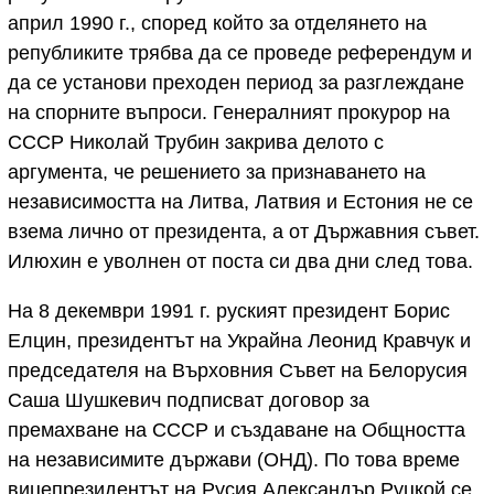
април 1990 г., според който за отделянето на
републиките трябва да се проведе референдум и
да се установи преходен период за разглеждане
на спорните въпроси. Генералният прокурор на
СССР Николай Трубин закрива делото с
аргумента, че решението за признаването на
независимостта на Литва, Латвия и Естония не се
взема лично от президента, а от Държавния съвет.
Илюхин е уволнен от поста си два дни след това.
На 8 декември 1991 г. руският президент Борис
Елцин, президентът на Украйна Леонид Кравчук и
председателя на Върховния Съвет на Белорусия
Саша Шушкевич подписват договор за
премахване на СССР и създаване на Общността
на независимите държави (ОНД). По това време
вицепрезидентът на Русия Александър Руцкой се