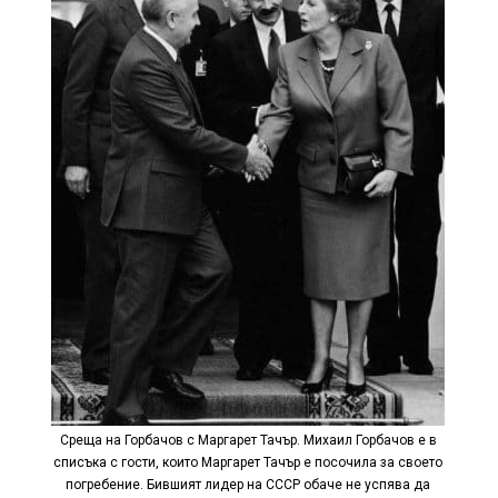
Среща на Горбачов с Маргарет Тачър. Михаил Горбачов е в
списъка с гости, които Маргарет Тачър е посочила за своето
погребение. Бившият лидер на СССР обаче не успява да