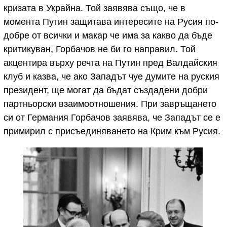
кризата в Украйна. Той заявява също, че в
момента Путин защитава интересите на Русия по-
добре от всички и макар че има за какво да бъде
критикуван, Горбачов не би го направил. Той
акцентира върху речта на Путин пред Валдайския
клуб и казва, че ако Западът чуе думите на руския
президент, ще могат да бъдат създадени добри
партньорски взаимоотношения. При завръщането
си от Германия Горбачов заявява, че Западът се е
примирил с присъединяването на Крим към Русия.