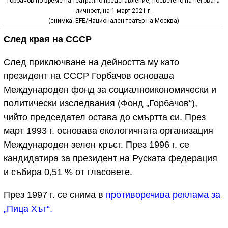
Горбачов по време на театрално представление, посветено на неговата
личност, на 1 март 2021 г.
(снимка: EFE/Национален театър на Москва)
След края на СССР
След приключване на дейността му като
президент на СССР Горбачов основава
Международен фонд за социалноикономически и
политически изследвания (Фонд „Горбачов“),
чийто председател остава до смъртта си. През
март 1993 г. основава екологичната организация
Международен зелен кръст. През 1996 г. се
кандидатира за президент на Руската федерация
и събира 0,51 % от гласовете.
През 1997 г. се снима в
противоречива реклама за
„Пица Хът“.