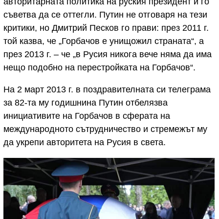
авторитарната политика на руския президент и го
съветва да се оттегли. Путин не отговаря на тези
критики, но Дмитрий Песков го прави: през 2011 г.
той казва, че „Горбачов е унищожил страната“, а
през 2013 г. – че „в Русия никога вече няма да има
нещо подобно на перестройката на Горбачов“.
На 2 март 2013 г. в поздравителната си телеграма
за 82-та му годишнина Путин отбелязва
инициативите на Горбачов в сферата на
международното сътрудничество и стремежът му
да укрепи авторитета на Русия в света.