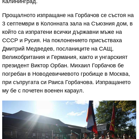
Калининград.
Прощалното изпращане на Горбачов се състоя на
3 септември в Колонната зала на Съюзния дом, в
който са изпратени всички държавни мъже на
СССР и Русия. На поклонението присъстваха
Дмитрий Медведев, посланиците на САЩ,
Великобритания и Германия, както и унгарският
президент Виктор Орбан. Михаил Горбачов бе
погребан в Новодевичиевото гробище в Москва,
при съпругата си Раиса Горбачова. Изпращането
му бе с почетен военен караул.