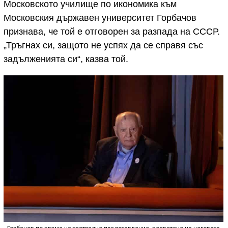
Московското училище по икономика към
Московския държавен университет Горбачов
признава, че той е отговорен за разпада на СССР.
„Тръгнах си, защото не успях да се справя със
задълженията си“, казва той.