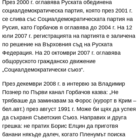
През 2000 г. оглавява Руската обединена
социалдемократическа партия, която през 2001 г.
се слива със Социалдемократическата партия на
Русия, като Горбачов я оглавява до 2004 г. На 12
юли 2007 г. регистрацията на партията е заличена
по решение на Върховния съд на Руската
Федерация. На 20 октомври 2007 г. оглавява
общоруското гражданско движение
„Социалдемократически съюз“.
През декември 2008 г. в интервю за Владимир
Познер по Първи канал Горбачов казва: „Не
трябваше да заминавам за Форос (курорт в Крим –
бел.авт.) през август 1991 г. Може би щях да успея
да съхраня Съветския Съюз. Направих и друга
грешка: не пратих Борис Елцин да приготвя
банани някъде далеч, когато Пленумът поиска