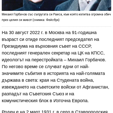
Михаил Горбачов със съпругата си Раиса, към която изпитва огромна обич
през целия си живот (снимка: Фейсбук)
На 30 август 2022 г. в Москва на 91-годишна
възраст си отиде последният председател на
Президиума на върховния съвет на СССР,
последният генерален секретар на ЦК на КПСС,
идеологът на перестройката – Михаил Горбачов.
По негово време се случват едни от най-
значимите събития в историята на най-голямата
държава в света: края на Студената война,
извеждането на съветските войски от Афганистан,
разпадът на Съветския Съюз и на
комунистическия блок в Източна Европа.
Роден е на 2 март 1931 г. в село в Ставрополския