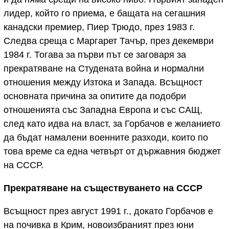
лидер, който го приема, е бащата на сегашния
канадски премиер, Пиер Трюдо, през 1983 г.
Следва среща с Маргарет Тачър, през декември
1984 г. Тогава за първи път се заговаря за
прекратяване на Студената война и нормални
отношения между Изтока и Запада. Всъщност
основната причина за опитите да подобри
отношенията със Западна Европа и със САЩ,
след като идва на власт, за Горбачов е желанието
да бъдат намалени военните разходи, които по
това време са една четвърт от държавния бюджет
на СССР.
Прекратяване на съществуването на СССР
Всъщност през август 1991 г., докато Горбачов е
на почивка в Крим, новоизбраният през юни