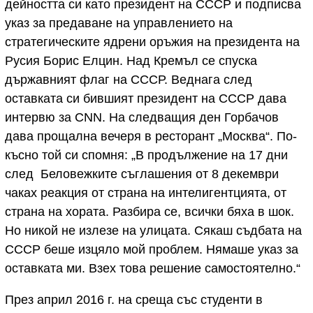
дейността си като президент на СССР и подписва
указ за предаване на управлението на
стратегическите ядрени оръжия на президента на
Русия Борис Елцин. Над Кремъл се спуска
държавният флаг на СССР. Веднага след
оставката си бившият президент на СССР дава
интервю за CNN. На следващия ден Горбачов
дава прощална вечеря в ресторант „Москва“. По-
късно той си спомня: „В продължение на 17 дни
след Беловежките съглашения от 8 декември
чаках реакция от страна на интелигентцията, от
страна на хората. Разбира се, всички бяха в шок.
Но никой не излезе на улицата. Сякаш съдбата на
СССР беше изцяло мой проблем. Нямаше указ за
оставката ми. Взех това решение самостоятелно.“
През април 2016 г. на среща със студенти в