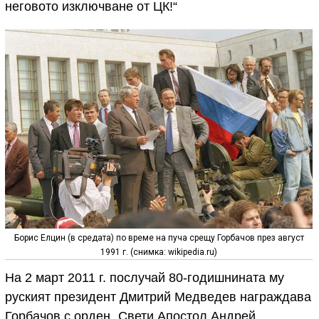
неговото изключване от ЦК!“
Борис Елцин (в средата) по време на пуча срещу Горбачов през август
1991 г. (снимка: wikipedia.ru)
На 2 март 2011 г. послучай 80-годишнината му
руският президент Дмитрий Медведев награждава
Горбачов с орден „Свети Апостол Андрей