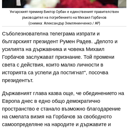
Унгарският премиер Виктор Орбан е единственият правителствен
ръководител на погребението на Михаил Горбачов
(снимка: Александър Землянинченко / АР)
Съболезнователна телеграма изпрати и
българският президент Румен Радев. „Делото и
усилията на държавника и човека Михаил
Горбачов заслужават признание. Той промени
света с действия, които малко личности в
историята са успели да постигнат“, посочва
президентът.
Държавният глава казва още, че обединението на
Европа днес в едно общо демократично
пространство е станало възможно благодарение
на смелата визия на Горбачов за свободното
самоопределяне на народите и държавите и