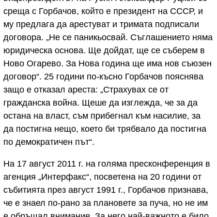
среща с Горбачов, който е президент на СССР, и
му предлага да арестуват и тримата подписали
договора. „Не се паникьосвай. Съглашението няма
юридическа основа. Ще дойдат, ще се съберем в
Ново Огарево. За Нова година ще има нов съюзен
договор“. 25 години по-късно Горбачов пояснява
защо е отказал ареста: „Страхувах се от
гражданска война. Щеше да изглежда, че за да
остана на власт, съм прибегнал към насилие, за
да постигна нещо, което би трябвало да постигна
по демократичен път“.
На 17 август 2011 г. на голяма пресконференция в
агенция „Интерфакс“, посветена на 20 години от
събитията през август 1991 г., Горбачов признава,
че е знаел по-рано за плановете за пуча, но не им
е обръщал внимание. За него най-важното е било