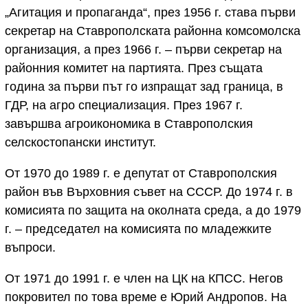
„Агитация и пропаганда“, през 1956 г. става първи
секретар на Ставрополската районна комсомолска
организация, а през 1966 г. – първи секретар на
районния комитет на партията. През същата
година за първи път го изпращат зад граница, в
ГДР, на агро специализация. През 1967 г.
завършва агроикономика в Ставрополския
селскостопански институт.
От 1970 до 1989 г. е депутат от Ставрополския
район във Върховния съвет на СССР. До 1974 г. в
комисията по защита на околната среда, а до 1979
г. – председател на комисията по младежките
въпроси.
От 1971 до 1991 г. е член на ЦК на КПСС. Негов
покровител по това време е Юрий Андропов. На