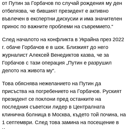
от Путин за Горбачов по случай рождения му ден
отбелязва, че бившият президент е активно
въвлечен в експертни дискусии и има значителен
принос по важните проблеми на съвремието.“
След началото на конфликта в Украйна през 2022
г. обаче Горбачов е в шок. Близкият до него
журналист Алексей Венедиктов казва, че за
Горбачов с тази операция „Путин е разрушил
делото на живота му“.
Това обяснява нежеланието на Путин да
присъства на погребението на Горбачов. Руският
президент се поклони пред останките на
последния съветски лидер в Централната
клинична болница в Москва, където той почина, на
1 септември. След това замина на посещение в