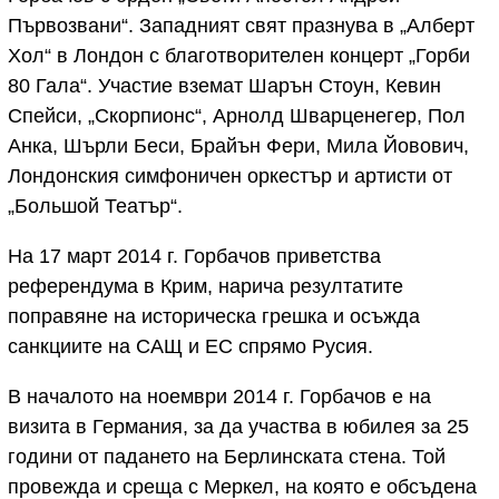
Първозвани“. Западният свят празнува в „Алберт
Хол“ в Лондон с благотворителен концерт „Горби
80 Гала“. Участие вземат Шарън Стоун, Кевин
Спейси, „Скорпионс“, Арнолд Шварценегер, Пол
Анка, Шърли Беси, Брайън Фери, Мила Йовович,
Лондонския симфоничен оркестър и артисти от
„Большой Театър“.
На 17 март 2014 г. Горбачов приветства
референдума в Крим, нарича резултатите
поправяне на историческа грешка и осъжда
санкциите на САЩ и ЕС спрямо Русия.
В началото на ноември 2014 г. Горбачов е на
визита в Германия, за да участва в юбилея за 25
години от падането на Берлинската стена. Той
провежда и среща с Меркел, на която е обсъдена