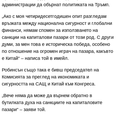
администрации да обърнат политиката на Тръмп.
„Ако с моя четиридесетгодишен опит разгледам
връзката между национална сигурност и глобални
финанси, нямам спомен за използването на
санкции на капиталови пазари от този род. С други
думи, за мен това е историческа победа, особено
по отношение на огромен играч на пазара, какъвто
е Китай“ – написа той в имейл.
Робинсън също така е бивш председател на
Комисията за преглед на икономиката и
сигурността на САЩ и Китай към Конгреса.
„Вече няма да може да върнем обратно в
бутилката духа на санкциите на капиталовите
пазари“ – заяви той.