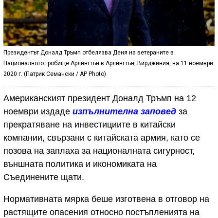
Президентът Доналд Тръмп отбелязва Деня на ветераните в
Националното гробище Арлингтън в Арлингтън, Вирджиния, на 11 ноември
2020 г. (Патрик Семански / AP Photo)
Американският президент Доналд Тръмп на 12
ноември издаде
изпълнителна заповед
за
прекратяване на инвестициите в китайски
компании, свързани с китайската армия, като се
позова на заплаха за националната сигурност,
външната политика и икономиката на
Съединените щати.
Нормативната мярка беше изготвена в отговор на
растящите опасения относно постъпленията на