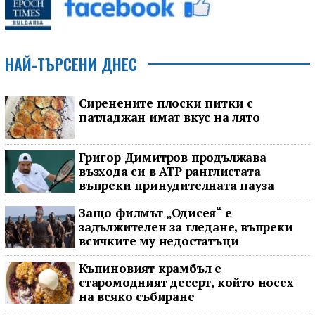
НАЙ-ТЪРСЕНИ ДНЕС
Сиренените плоски питки с
патладжан имат вкус на лято
Григор Димитров продължава
възхода си в ATP ранглистата
въпреки принудителната пауза
Защо филмът „Одисея“ е
задължителен за гледане, въпреки
всичките му недостатъци
Къпиновият крамбъл е
старомодният десерт, който носех
на всяко събиране