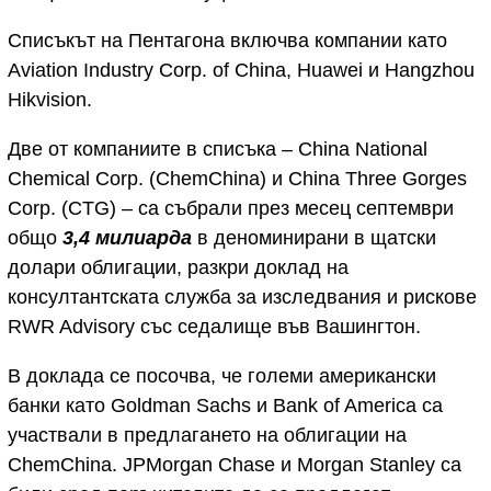
Списъкът на Пентагона включва компании като
Aviation Industry Corp. of China, Huawei и Hangzhou
Hikvision.
Две от компаниите в списъка – China National
Chemical Corp. (ChemChina) и China Three Gorges
Corp. (CTG) – са събрали през месец септември
общо
3,4 милиарда
в деноминирани в щатски
долари облигации, разкри доклад на
консултантската служба за изследвания и рискове
RWR Advisory със седалище във Вашингтон.
В доклада се посочва, че големи американски
банки като Goldman Sachs и Bank of America са
участвали в предлагането на облигации на
ChemChina. JPMorgan Chase и Morgan Stanley са