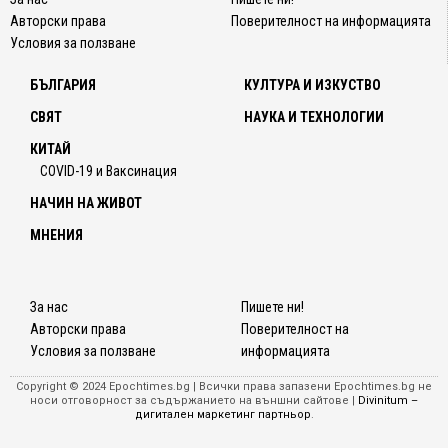
Авторски права
Поверителност на информацията
Условия за ползване
БЪЛГАРИЯ
КУЛТУРА И ИЗКУСТВО
СВЯТ
НАУКА И ТЕХНОЛОГИИ
КИТАЙ
COVID-19 и Ваксинация
НАЧИН НА ЖИВОТ
МНЕНИЯ
За нас
Пишете ни!
Авторски права
Поверителност на
Условия за ползване
информацията
Copyright © 2024 Epochtimes.bg | Всички права запазени Epochtimes.bg не
носи отговорност за съдържанието на външни сайтове |
Divinitum –
дигитален маркетинг партньор
.