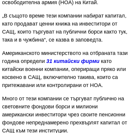
освободителна армия (НОА) на Китай.
„В същото време тези компании набират капитал,
като продават ценни книжа на инвеститори от
САЩ, които търгуват на публични борси както тук,
така и в чужбина“, се казва в заповедта.
Американското министерството на отбраната тази
година определи
31 китайски фирми
като
китайски военни компании, опериращи пряко или
косвено в САЩ, включително такива, които са
притежавани или контролирани от НОА.
Много от тези компании се търгуват публично на
световните фондови борси и милиони
американски инвеститори чрез своите пенсионни
фондове непреднамерено прехвърлят капитал от
САЩ към тези институции.