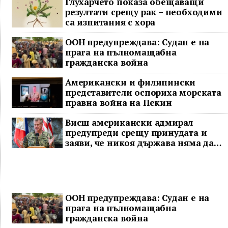
Глухарчето показа обещаващи
резултати срещу рак – необходими
са изпитания с хора
ООН предупреждава: Судан е на
прага на пълномащабна
гражданска война
Американски и филипински
представители оспориха морската
правна война на Пекин
Висш американски адмирал
предупреди срещу принудата и
заяви, че никоя държава няма да
доминира в Индо-Тихоокеанския
регион
ООН предупреждава: Судан е на
прага на пълномащабна
гражданска война