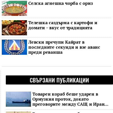
Селска агнешка чорба с ориз
Телешка саздърма с картофи и
домати – вкус от традицията
Левски пречупи Кайрат в
последните секунди и взе аванс
преди реванша
СВЪРЗАНИ ПУБЛИКАЦИИ
Товарен кораб беше ударен в
Ормузкия проток, докато
преговорите между САЩ и Иран
останаха в безизходица