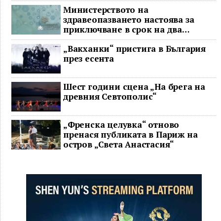
Министерството на
здравеопазването настоява за
приключване в срок на два
ключови строителни проекта
„Вакханки“ пристига в България
през есента
Шест години сцена „На брега на
древния Севтополис“
„Френска целувка“ отново
пренася публиката в Париж на
остров „Света Анастасия“