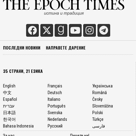
ПОСЛЕДНИ НОВИНИ
НАПРАВЕТЕ ДАРЕНИЕ
35 СТРАНИ, 21 ЕЗИКА
English
Français
Українська
中文
Deutsch
Română
Español
Italiano
Česky
עברית
Português
Slovenščina
日本語
Svenska
Polski
한국어
Nederlands
Türkçe
Bahasa Indonesia
Русский
فارسی
За нас
Пишете ни!