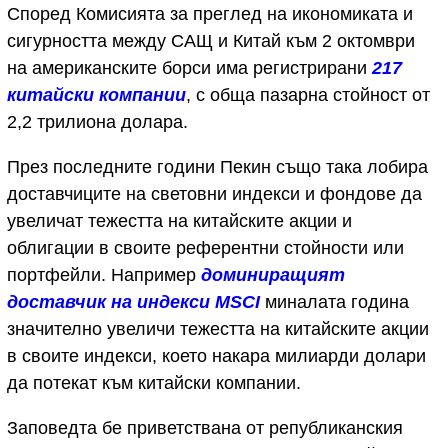
Според Комисията за преглед на икономиката и
сигурността между САЩ и Китай към 2 октомври
на американските борси има регистрирани
217
китайски компании
, с обща пазарна стойност от
2,2 трилиона долара.
През последните години Пекин също така лобира
доставчиците на световни индекси и фондове да
увеличат тежестта на китайските акции и
облигации в своите референтни стойности или
портфейли. Например
доминиращият
доставчик на индекси MSCI
миналата година
значително увеличи тежестта на китайските акции
в своите индекси, което накара милиарди долари
да потекат към китайски компании.
Заповедта бе приветствана от републиканския