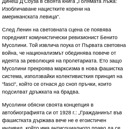
Динеш Д’Соуза в своята книга „Голямата лъжа:
Изобличаване нацистките корени на
американската левица“.
След Ленин на световната сцена се появява
поредният комунистически ревизионист Бенито
Мусолини. Той извлича поука от Първата световна
война, че национализмът обединява повече от
идеята за революция на пролетариата. Ето защо
Мусолини прекроява марксизма в нова фашистка
система, използвайки колективисткия принцип на
“fasci“, който се отнася до сноп пръчки, които
подсилват дръжката на брадва.
Мусолини обясни своята концепция в
автобиографията си от 1928 г.: „Гражданинът във
фашистката държава вече не е егоистичен
индивид, който има антисоциалното право да се