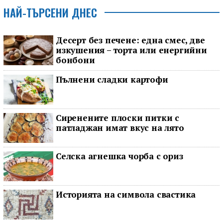
НАЙ-ТЪРСЕНИ ДНЕС
Десерт без печене: една смес, две
изкушения – торта или енергийни
бонбони
Пълнени сладки картофи
Сиренените плоски питки с
патладжан имат вкус на лято
Селска агнешка чорба с ориз
Историята на символа свастика