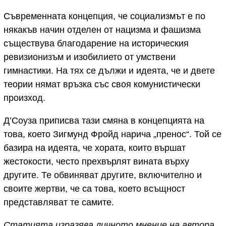
Съвременната концепция, че социализмът е по
някакъв начин отделен от нацизма и фашизма
съществува благодарение на историческия
ревизионизъм и изобилието от умствени
гимнастики. На тях се дължи и идеята, че и двете
теории нямат връзка със своя комунистически
произход.
Д’Соуза приписва тази смяна в концепцията на
това, което Зигмунд Фройд нарича „пренос“. Той се
базира на идеята, че хората, които вършат
жестокости, често прехвърлят вината върху
другите. Те обвиняват другите, включително и
своите жертви, че са това, което всъщност
представляват те самите.
Статията изразява личното мнение на автора,