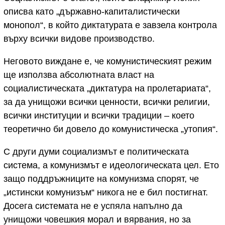
описва като „държавно-капиталистически
монопол“, в който диктатурата е завзела контрола
върху всички видове производство.
Неговото виждане е, че комунистическият режим
ще използва абсолютната власт на
социалистическата „диктатура на пролетариата“,
за да унищожи всички ценности, всички религии,
всички институции и всички традиции – което
теоретично би довело до комунистическа „утопия“.
С други думи социализмът е политическата
система, а комунизмът е идеологическата цел. Ето
защо поддръжниците на комунизма спорят, че
„истински комунизъм“ никога не е бил постигнат.
Досега системата не е успяла напълно да
унищожи човешкия морал и вярвания, но за