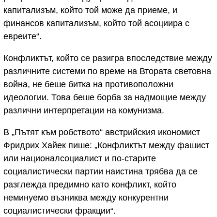
капитализъм, който той може да приеме, и
финансов капитализъм, който той асоциира с
евреите“.
Конфликтът, който се разигра впоследствие между
различните системи по време на Втората световна
война, не беше битка на противоположни
идеологии. Това беше борба за надмощие между
различни интерпретации на комунизма.
В „Пътят към робството“ австрийския икономист
Фридрих Хайек пише: „Конфликтът между фашист
или националсоциалист и по-старите
социалистически партии наистина трябва да се
разглежда предимно като конфликт, който
неминуемо възниква между конкурентни
социалистически фракции“.