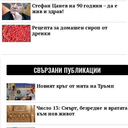
Стефан Цанев на 90 години – да е
жив и здрав!
Рецепта за домашен сироп от
дренки
СВЪРЗАНИ ПУБЛИКАЦИИ
Новият кръг от мита на Тръмп
Число 13: Смърт, безредие и вратата
към нов живот