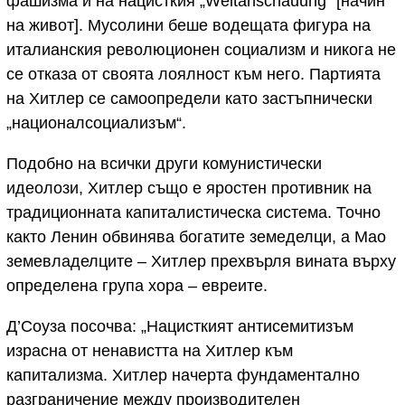
фашизма и на нацисткия „Weltanschauung“ [начин
на живот]. Мусолини беше водещата фигура на
италианския революционен социализм и никога не
се отказа от своята лоялност към него. Партията
на Хитлер се самоопредели като застъпнически
„националсоциализъм“.
Подобно на всички други комунистически
идеолози, Хитлер също е яростен противник на
традиционната капиталистическа система. Точно
както Ленин обвинява богатите земеделци, а Мао
земевладелците – Хитлер прехвърля вината върху
определена група хора – евреите.
Д’Соуза посочва: „Нацисткият антисемитизъм
израсна от ненавистта на Хитлер към
капитализма. Хитлер начерта фундаментално
разграничение между производителен