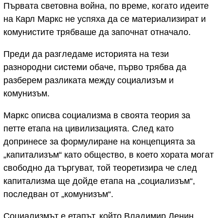
Първата световна война, по време, когато идеите
на Карл Маркс не успяха да се материализират и
комунистите трябваше да започнат отначало.
Преди да разгледаме историята на тези
разнородни системи обаче, първо трябва да
разберем разликата между социализъм и
комунизъм.
Маркс описва социализма в своята теория за
петте етапа на цивилизацията. След като
допринесе за формулиране на концепцията за
„капитализъм“ като общество, в което хората могат
свободно да търгуват, той теоретизира че след
капитализма ще дойде етапа на „социализъм“,
последван от „комунизъм“.
Социализмът е етапът, който Владимир Ленин