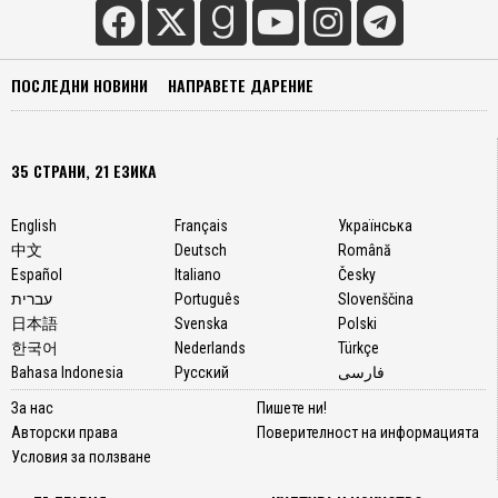
ПОСЛЕДНИ НОВИНИ
НАПРАВЕТЕ ДАРЕНИЕ
35 СТРАНИ, 21 ЕЗИКА
English
Français
Українська
中文
Deutsch
Română
Español
Italiano
Česky
עברית
Português
Slovenščina
日本語
Svenska
Polski
한국어
Nederlands
Türkçe
Bahasa Indonesia
Русский
فارسی
За нас
Пишете ни!
Авторски права
Поверителност на информацията
Условия за ползване