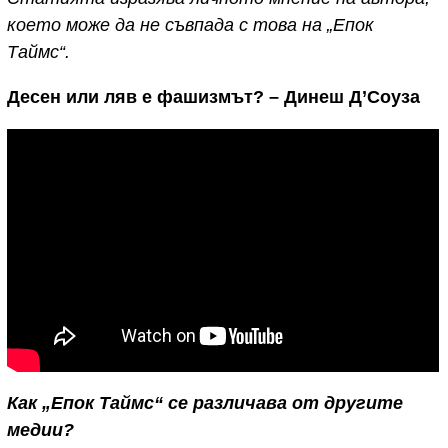
което може да не съвпада с това на „Епок
Таймс“.
Десен или ляв е фашизмът? – Динеш Д’Соуза
Как „Епок Таймс“ се различава от
другите
медии?