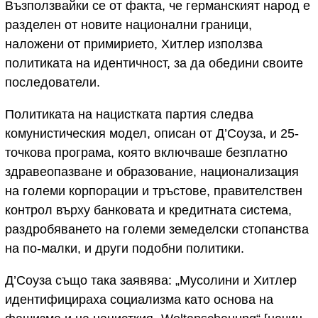
Възползвайки се от факта, че германският народ е
разделен от новите национални граници,
наложени от примирието, Хитлер използва
политиката на идентичност, за да обедини своите
последователи.
Политиката на нацистката партия следва
комунистическия модел, описан от Д’Соуза, и 25-
точкова програма, която включваше безплатно
здравеопазване и образование, национализация
на големи корпорации и тръстове, правителствен
контрол върху банковата и кредитната система,
раздробяването на големи земеделски стопанства
на по-малки, и други подобни политики.
Д’Соуза също така заявява: „Мусолини и Хитлер
идентифицираха социализма като основа на