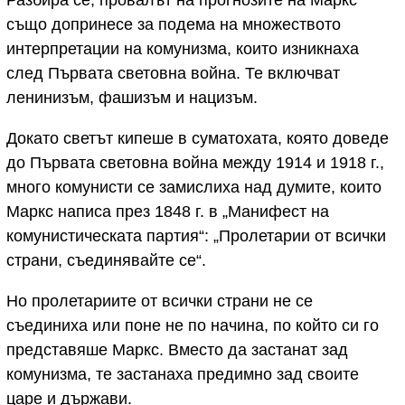
също допринесе за подема на множеството
интерпретации на комунизма, които изникнаха
след Първата световна война. Те включват
ленинизъм, фашизъм и нацизъм.
Докато светът кипеше в суматохата, която доведе
до Първата световна война между 1914 и 1918 г.,
много комунисти се замислиха над думите, които
Маркс написа през 1848 г. в „Манифест на
комунистическата партия“: „Пролетарии от всички
страни, съединявайте се“.
Но пролетариите от всички страни не се
съединиха или поне не по начина, по който си го
представяше Маркс. Вместо да застанат зад
комунизма, те застанаха предимно зад своите
царе и държави.