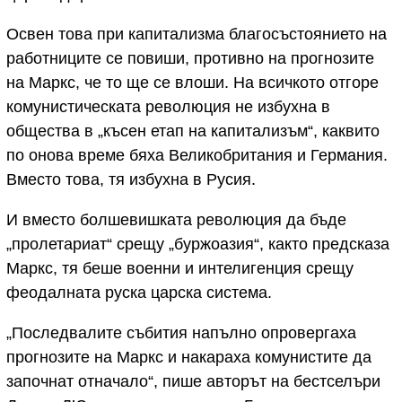
Освен това при капитализма благосъстоянието на
работниците се повиши, противно на прогнозите
на Маркс, че то ще се влоши. На всичкото отгоре
комунистическата революция не избухна в
общества в „късен етап на капитализъм“, каквито
по онова време бяха Великобритания и Германия.
Вместо това, тя избухна в Русия.
И вместо болшевишката революция да бъде
„пролетариат“ срещу „буржоазия“, както предсказа
Маркс, тя беше военни и интелигенция срещу
феодалната руска царска система.
„Последвалите събития напълно опровергаха
прогнозите на Маркс и накараха комунистите да
започнат отначало“, пише авторът на бестселъри