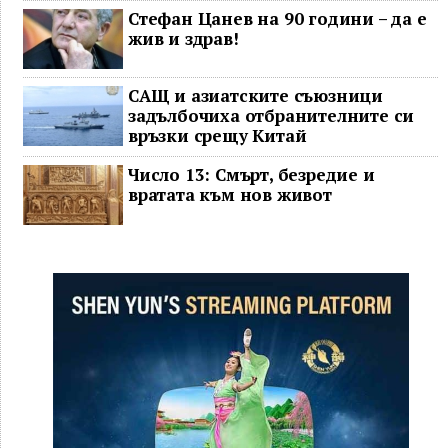
Стефан Цанев на 90 години – да е
жив и здрав!
САЩ и азиатските съюзници
задълбочиха отбранителните си
връзки срещу Китай
Число 13: Смърт, безредие и
вратата към нов живот