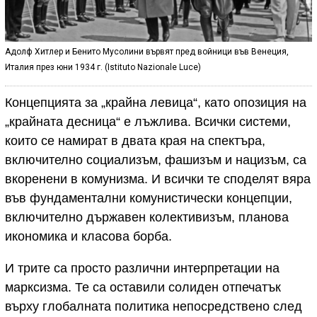
Адолф Хитлер и Бенито Мусолини вървят пред войници във Венеция,
Италия през юни 1934 г. (Istituto Nazionale Luce)
Концепцията за „крайна левица“, като опозиция на
„крайната десница“ е лъжлива. Всички системи,
които се намират в двата края на спектъра,
включително социализъм, фашизъм и нацизъм, са
вкоренени в комунизма. И всички те споделят вяра
във фундаментални комунистически концепции,
включително държавен колективизъм, планова
икономика и класова борба.
И трите са просто различни интерпретации на
марксизма. Те са оставили солиден отпечатък
върху глобалната политика непосредствено след