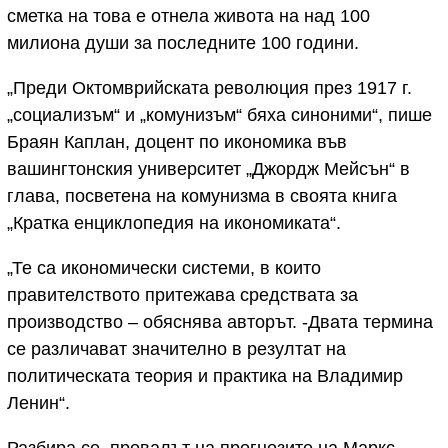
сметка на това е отнела живота на над 100
милиона души за последните 100 години.
„Преди Октомврийската революция през 1917 г.
„социализъм“ и „комунизъм“ бяха синоними“, пише
Браян Каплан, доцент по икономика във
вашингтонския университет „Джордж Мейсън“ в
глава, посветена на комунизма в своята книга
„Кратка енциклопедия на икономиката“.
„Те са икономически системи, в които
правителството притежава средствата за
производство – обяснява авторът. -Двата термина
се различават значително в резултат на
политическата теория и практика на Владимир
Ленин“.
Разбира се, провалът на прогнозите на Маркс