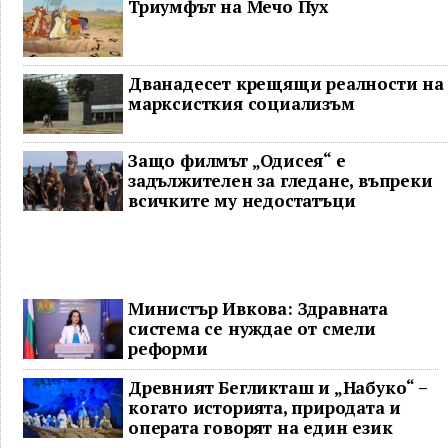
Триумфът на Мечо Пух
Дванадесет крещящи реалности на
марксисткия социализъм
Защо филмът „Одисея“ е
задължителен за гледане, въпреки
всичките му недостатъци
Министър Ивкова: Здравната
система се нуждае от смели
реформи
Древният Бегликташ и „Набуко“ –
когато историята, природата и
операта говорят на един език