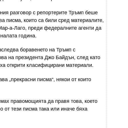
нния разговор с репортерите Тръмп беше
ва писма, които са били сред материалите,
Мар-а-Лаго, преди федералните агенти да
иналата година.
зследва боравенето на Тръмп с
ова на президента Джо Байдън, след като
яха открити класифицирани материали.
ва „прекрасни писма“, някои от които
 имах правомощията да правя това, което
го от тези писма така или иначе бяха