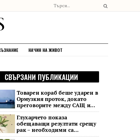
СЪЗНАНИЕ
НАЧИН НА ЖИВОТ
СВЪРЗАНИ ПУБЛИКАЦИИ
Товарен кораб беше ударен в
Ормузкия проток, докато
преговорите между САЩ и
Иран останаха в безизходица
Глухарчето показа
обещаващи резултати срещу
рак – необходими са
изпитания с хора