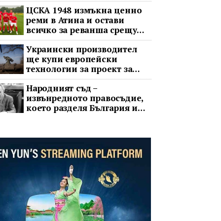
обвинения в чужбина и с
ЦСКА 1948 измъкна ценно
гнева у дома
реми в Атина и остави
всичко за реванша срещу
Панатинайкос
Украински производител
ще купи европейски
технологии за проект за
противоракетна отбрана
Народният съд –
извънредното правосъдие,
което разделя България и
днес