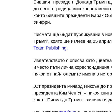
Бившият президент Доналд Тръмп ще
до него от редица високопоставени 
които бившите президенти Барак Об
Уинфри.
Писмата ще бъдат публикувани в нов
Тръмп“, която ще излезе на 25 апри
Team Publishing.
Издателството я описва като „цветна
и често пъти лична кореспонденция
някои от най-големите имена в истор
„От президента Ричард Никсън до п
президента Ким Чен Ун – никоя книга
както „Писма до Тръмп“, заявява из