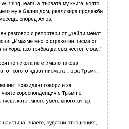
Winning Team, а първата му книга, която
мето му в Белия дом, реализира продажби
месеца, според Axios.
нен разговор с репортери от „Дейли мейл“
ясни: „Имахме много страхотни писма от
ни хора, ако трябва да съм честен с вас.“
ероятно никога не е имало такова
, от когото идват писмата“, каза Тръмп.
вшият президент говори и за
 чиято кореспонденция с Тръмп е
описва като „много умен, много хитър,
 наистина, знаете, чудесни отношения“,