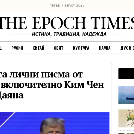
петък, 7 август, 2026
Щ
РУСИЯ
КИТАЙ
СВЯТ
КУЛТУРА
НАУКА
ДУХ И 
га лични писма от
 включително Ким Чен
Даяна