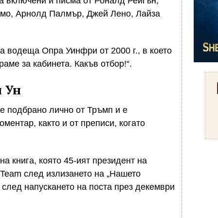
 са включени и писма от Роналд Рейгън,
омо, Арнолд Палмър, Джей Лено, Лайза
а водеща Опра Уинфри от 2000 г., в което
раме за кабинета. Какъв отбор!“.
 Ун
 е подбрано лично от Тръмп и е
ментар, както и от преписи, когато
а книга, която 45-ият президент на
 Team след излизането на „Нашето
а след напускането на поста през декември