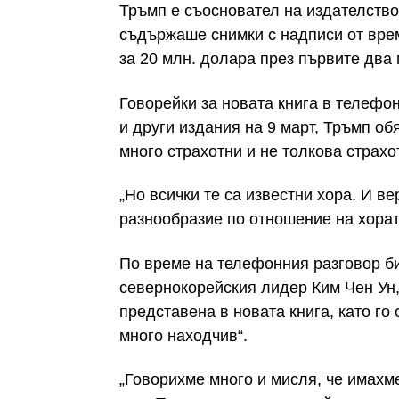
Тръмп е съосновател на издателство 
съдържаше снимки с надписи от вре
за 20 млн. долара през първите два 
Говорейки за новата книга в телефо
и други издания на 9 март, Тръмп об
много страхотни и не толкова страхот
„Но всички те са известни хора. И в
разнообразие по отношение на хората
По време на телефонния разговор би
севернокорейския лидер Ким Чен Ун,
представена в новата книга, като го 
много находчив“.
„Говорихме много и мисля, че имахме