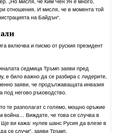
р. „Но мисля, че Ким Чен Ун е много,
ри отношения. И мисля, че в момента той
нистрацията на Байдън“.
иали
га включва и писмо от руския президент
иналата седмица Тръмп заяви пред
у, е било важно да се разбира с лидерите,
менно заяви, че продължаващата инвазия
а под негово ръководство.
ато те разполагат с голямо, мощно оръжие
ъм война… Виждате, че това се случва в
Ще ви кажа: нулев шанс Русия да влезе в
да се случи“, заяви Тръмп.