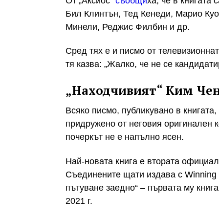
От „Аксиос“
съобщи
ха, че в книгата
Бил Клинтън, Тед Кенеди, Марио Ку
Минели, Реджис Филбин и др.
Сред тях е и писмо от телевизионнат
тя казва: „Жалко, че не се кандидати
„Находчивият“ Ким Чен
Всяко писмо, публикувано в книгата,
придружено от неговия оригинален ко
почеркът не е напълно ясен.
Най-новата книга е втората официалн
Съединените щати издава с Winning
пътуване заедно“ – първата му книг
2021 г.