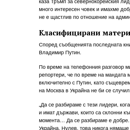
каза Тръмп за севернокорейския лиде
много интересен човек и имахме доб
не е щастлив по отношение на адми
Класифицирани матер
Според съобщенията последната кни
Владимир Путин.
По време на телефонния разговор м
репортери, че по време на мандата м
включително с Путин, като същевре
на Москва в Украйна не би се случил
„Да се разбираме с тези лидери, ког
и имат държави, които са склонни к
момента… Да се разбираме е добре. 
Украйна. Нулев, това никога нямаше 