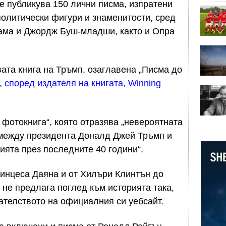
 публикува 150 лични писма, изпратени
политически фигури и знаменитости, сред
ама и Джордж Буш-младши, както и Опра
ата книга на Тръмп, озаглавена „Писма до
л,
според издателя на книгата, Winning
 фотокнига“, която отразява „невероятната
 между президента Доналд Джей Тръмп и
ията през последните 40 години“.
ринцеса Даяна и от Хилъри Клинтън до
 не предлага поглед към историята така,
дателството на официалния си уебсайт.