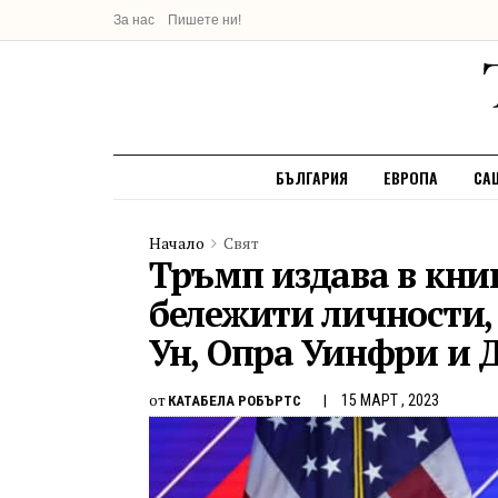
За нас
Пишете ни!
БЪЛГАРИЯ
ЕВРОПА
СА
Начало
Свят
Тръмп издава в кни
бележити личности,
Ун, Опра Уинфри и 
от
15 МАРТ , 2023
КАТАБЕЛА РОБЪРТС