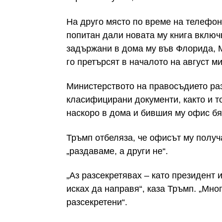
На друго място по време на телефо
попитан дали новата му книга включ
задържани в дома му във Флорида, 
го претърсят в началото на август м
Министерството на правосъдието ра
класифицирани документи, както и т
наскоро в дома и бившия му офис б
Тръмп отбеляза, че офисът му получа
„раздаваме, а други не“.
„Аз разсекретявах – като президент
исках да направя“, каза Тръмп. „Мно
разсекретени“.