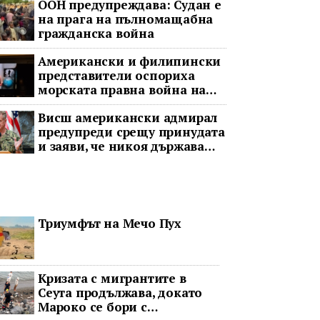
ООН предупреждава: Судан е
на прага на пълномащабна
гражданска война
Американски и филипински
представители оспориха
морската правна война на
Пекин
Висш американски адмирал
предупреди срещу принудата
и заяви, че никоя държава
няма да доминира в Индо-
Тихоокеанския регион
Триумфът на Мечо Пух
Кризата с мигрантите в
Сеута продължава, докато
Мароко се бори с