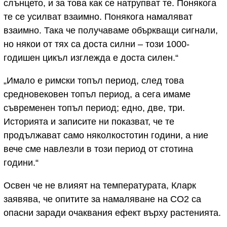
слънцето, и за това как се натрупват те. Понякога
те се усилват взаимно. Понякога намаляват
взаимно. Така че получаваме объркващи сигнали,
но някои от тях са доста силни – този 1000-
годишен цикъл изглежда е доста силен.“
„Имало е римски топъл период, след това
средновековен топъл период, а сега имаме
съвременен топъл период; едно, две, три.
Историята и записите ни показват, че те
продължават само няколкостотин години, а ние
вече сме навлезли в този период от стотина
години.“
Освен че не влияят на температурата, Кларк
заявява, че опитите за намаляване на CO2 са
опасни заради очаквания ефект върху растенията.