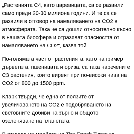
„Растенията C4, като царевицата, са се развили
само преди 20-30 милиона години. И те са се
развили в отговор на намаляването на CO2 в
атмосферата. Така че са дошли относително късно
в нашата биосфера и отразяват опасността от
намаляването на CO2“, казва той.
По-голямата част от растенията, като например
дърветата, пшеницата и ориза, са така наречените
С3 растения, които виреят при по-високи нива на
CO2 от 800 до 1500 ppm.
Кларк твърди, че една от ползите от
увеличаването на CO2 е подобряването на
световните добиви на зърно и общото
озеленяване на планетата.