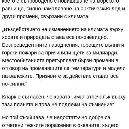
което е съпроводено с повишаване на морското
равнище, силно намаляване на арктическия лед и
други промени, свързани с климата.
„Въздействието на изменението на климата върху
хората и природата става все по-очевидно.
Безпрецедентните наводнения, горещите вълни и
горски пожари са причинили щети за милиарди.
Местообитанията претърпяват бързи промени в
отговор на променящите се температури и модели
на валежите. Призивите за действие стават все
по-силни.“
Кларк е съгласен, че хората „имат отпечатък върху
тази планета и това не подлежи на съмнение“.
Но той съобщава, че недостатъчно добре са
отчетени тежките поражения в океаните, където