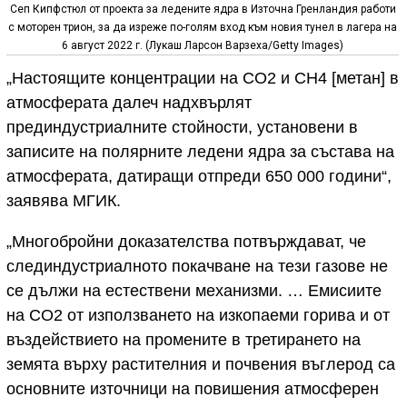
Сеп Кипфстюл от проекта за ледените ядра в Източна Гренландия работи
с моторен трион, за да изреже по-голям вход към новия тунел в лагера на
6 август 2022 г. (Лукаш Ларсон Варзеха/Getty Images)
„Настоящите концентрации на CO2 и CH4 [метан] в
атмосферата далеч надхвърлят
прединдустриалните стойности, установени в
записите на полярните ледени ядра за състава на
атмосферата, датиращи отпреди 650 000 години“,
заявява МГИК.
„Многобройни доказателства потвърждават, че
слединдустриалното покачване на тези газове не
се дължи на естествени механизми. … Емисиите
на CO2 от използването на изкопаеми горива и от
въздействието на промените в третирането на
земята върху растителния и почвения въглерод са
основните източници на повишения атмосферен