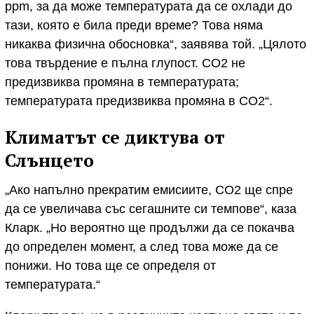
ppm, за да може температурата да се охлади до
тази, която е била преди време? Това няма
никаква физична обосновка“, заявява той. „Цялото
това твърдение е пълна глупост. СО2 не
предизвиква промяна в температурата;
температурата предизвиква промяна в СО2“.
Климатът се диктува от
Слънцето
„Ако напълно прекратим емисиите, CO2 ще спре
да се увеличава със сегашните си темпове“, каза
Кларк. „Но вероятно ще продължи да се покачва
до определен момент, а след това може да се
понижи. Но това ще се определя от
температурата.“