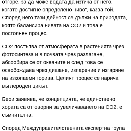
отгоре, за да може водата да изтича от него,
когато достигне определено ниво“, казва той.
Според него тази дейност се дължи на природата,
която балансира нивата на CO2 и това е
постоянен процес.
CO2 постъпва от атмосферата в растенията чрез
фотосинтеза и в почвата чрез разлагане,
абсорбира се от океаните и след това се
освобождава чрез дишане, изпарение и изгаряне
на изкопаеми горива. Целият процес се нарича
въглероден цикъл.
Бери заявява, че концепцията, че единствено
хората са отговорни за увеличаването на CO2, е
съмнителна.
Според Междуправителствената експертна група