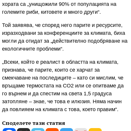
хората са „унищожили 90% от популацията на
големите риби, китовете и много други“.
Той заявява, че според него парите и ресурсите,
изразходвани за конференциите за климата, биха
могли да отидат за „действително подобряване на
екологичните проблеми“.
„Всеки, който е реалист в областта на климата,
признава, че парите, които се харчат за
смекчаване на последиците – като си мислим, че
връщаме термостата на CO2 или се опитваме да
го върнем и да спестим на света 1,5 градуса
затопляне – знае, че това е илюзия. Няма начин
да повлияем на климата с това, което правим“.
Споделете тази статия