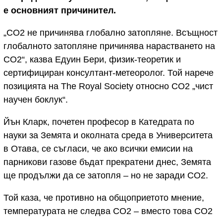
е основният причинител.
„CO2 не причинява глобално затопляне. Всъщност
глобалното затопляне причинява нарастването на
CO2“, казва Едуин Бери, физик-теоретик и
сертифициран консултант-метеоролог. Той нарече
позицията на The Royal Society относно CO2 „чист
научен боклук“.
Йън Кларк, почетен професор в Катедрата по
науки за Земята и околната среда в Университета
в Отава, се съгласи, че ако всички емисии на
парникови газове бъдат прекратени днес, Земята
ще продължи да се затопля – но не заради CO2.
Той каза, че противно на общоприетото мнение,
температурата не следва CO2 – вместо това CO2