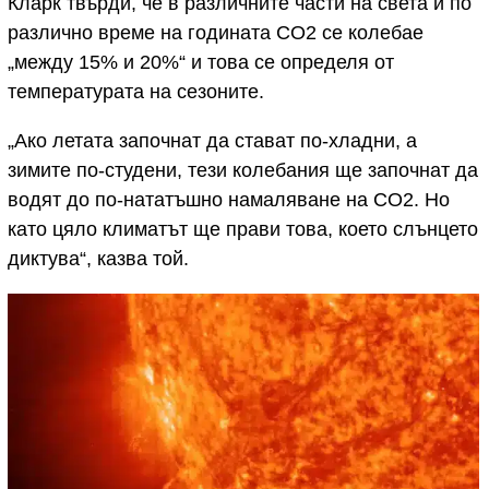
Кларк твърди, че в различните части на света и по
различно време на годината CO2 се колебае
„между 15% и 20%“ и това се определя от
температурата на сезоните.
„Ако летата започнат да стават по-хладни, а
зимите по-студени, тези колебания ще започнат да
водят до по-нататъшно намаляване на CO2. Но
като цяло климатът ще прави това, което слънцето
диктува“, казва той.