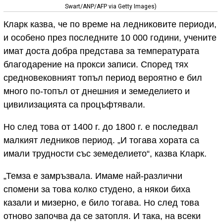
Swart/ANP/AFP via Getty Images)
Кларк казва, че по време на ледниковите периоди,
и особено през последните 10 000 години, учените
имат доста добра представа за температурата
благодарение на прокси записи. Според тях
средновековният топъл период вероятно е бил
много по-топъл от днешния и земеделието и
цивилизацията са процъфтявали.
Но след това от 1400 г. до 1800 г. е последвал
малкият ледников период. „И тогава хората са
имали трудности със земеделието“, казва Кларк.
„Темза е замръзвала. Имаме най-различни
спомени за това колко студено, а някои биха
казали и мизерно, е било тогава. Но след това
отново започва да се затопля. И така, на всеки