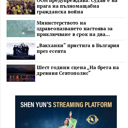
ООН предупреждава: Судан е на
прага на пълномащабна
гражданска война
Министерството на
здравеопазването настоява за
приключване в срок на два
ключови строителни проекта
„Вакханки“ пристига в България
през есента
Шест години сцена „На брега на
древния Севтополис“