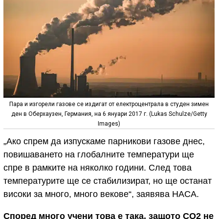
Пара и изгорели газове се издигат от електроцентрала в студен зимен
ден в Оберхаузен, Германия, на 6 януари 2017 г. (Lukas Schulze/Getty
Images)
„Ако спрем да изпускаме парникови газове днес,
повишаването на глобалните температури ще
спре в рамките на няколко години. След това
температурите ще се стабилизират, но ще останат
високи за много, много векове“, заявява НАСА.
Според много учени това е така, защото CO2 не