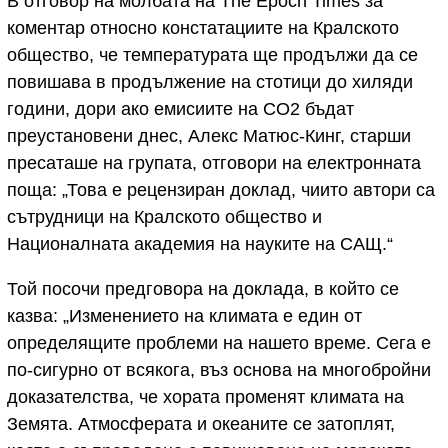
В отговор на молбата на The Epoch Times за
коментар относно констатациите на Кралското
общество, че температурата ще продължи да се
повишава в продължение на стотици до хиляди
години, дори ако емисиите на CO2 бъдат
преустановени днес, Алекс Матюс-Кинг, старши
пресаташе на групата, отговори на електронната
поща: „Това е рецензиран доклад, чиито автори са
сътрудници на Кралското общество и
Националната академия на науките на САЩ.“
Той посочи предговора на доклада, в който се
казва: „Изменението на климата е един от
определящите проблеми на нашето време. Сега е
по-сигурно от всякога, въз основа на многобройни
доказателства, че хората променят климата на
Земята. Атмосферата и океаните се затоплят,