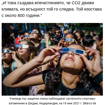
„И това създава впечатлението, че CO2 движи
климата, но всъщност той го следва. Той изостава
с около 800 години.“
Ученици със защитни очила наблюдават частичното слънчево
затъмнение в Шидам, Нидерландия, на 10 юни 2021 г. (Marco de