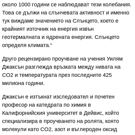
около 1000 години се наблюдават тези колебания.
Това се дължи на слънчевата активност и именно
тук виждаме значението на Слънцето, което е
крайният източник на енергия извън
геотермалната и ядрената енергия. Слънцето
определя климата.“
Друго рецензирано проучване на учения Уилям
Джаксън разглежда връзката между нивата на
CO2 и температурата през последните 425
милиона години.
Джаксън е изтъкнат изследовател и почетен
професор на катедрата по химия в
Калифорнийския университет в Дейвис, който
специализира в проучването на ролята, която
молекули като CO2, азот и въглероден оксид