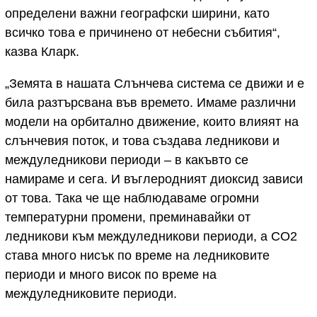
определени важни географски ширини, като
всичко това е причинено от небесни събития“,
казва Кларк.
„Земята в нашата Слънчева система се движи и е
била разтърсвана във времето. Имаме различни
модели на орбитално движение, които влияят на
слънчевия поток, и това създава ледникови и
междуледникови периоди – в какъвто се
намираме и сега. И въглеродният диоксид зависи
от това. Така че ще наблюдаваме огромни
температурни промени, преминавайки от
ледникови към междуледникови периоди, а CO2
става много нисък по време на ледниковите
периоди и много висок по време на
междуледниковите периоди.