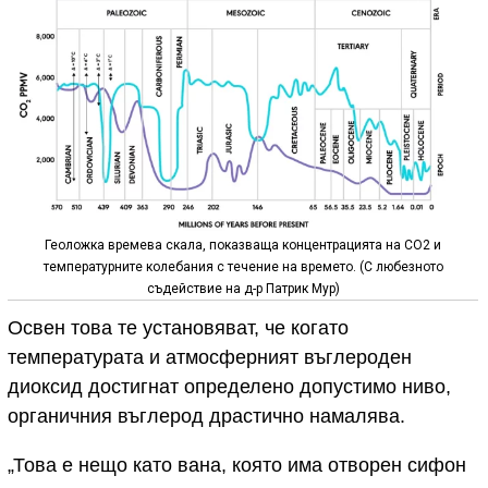
Геоложка времева скала, показваща концентрацията на CO2 и
температурните колебания с течение на времето. (С любезното
съдействие на д-р Патрик Мур)
Освен това те установяват, че когато
температурата и атмосферният въглероден
диоксид достигнат определено допустимо ниво,
органичния въглерод драстично намалява.
„Това е нещо като вана, която има отворен сифон