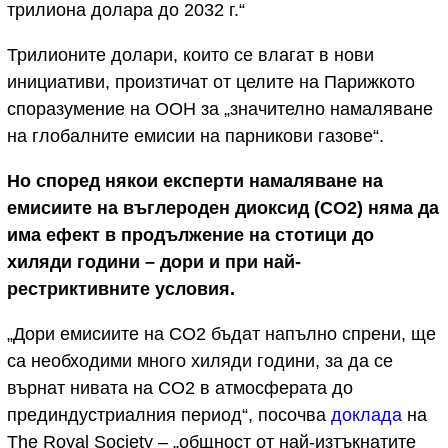
трилиона долара до 2032 г.“
Трилионите долари, които се влагат в нови
инициативи, произтичат от целите на Парижкото
споразумение на ООН за „значително намаляване
на глобалните емисии на парникови газове“.
Но според някои експерти намаляване на
емисиите на въглероден диоксид (CO2) няма да
има ефект в продължение на стотици до
хиляди години – дори и при най-
рестриктивните условия.
„Дори емисиите на CO2 бъдат напълно спрени, ще
са необходими много хиляди години, за да се
върнат нивата на CO2 в атмосферата до
прединдустриалния период“, посочва
доклада
на
The Royal Society – „общност от най-изтъкнатите