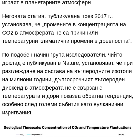
играят в планетарните атмосфери.
Неговата статия, публикувана през 2017 г.,
установява, че „промените в концентрацията на
CO2 в атмосферата не са причинили
температурни климатични промени в древността“.
По подобен начин група изследователи, чийто
доклад е публикуван в Nature, установяват, че при
разглеждане на състава на въглеродните изотопи
на милиони години, дългосрочният въглероден
диоксид в атмосферата не е свързан с
температурата и дори показва обратна тенденция,
особено след големи събития като вулканични
изригвания.