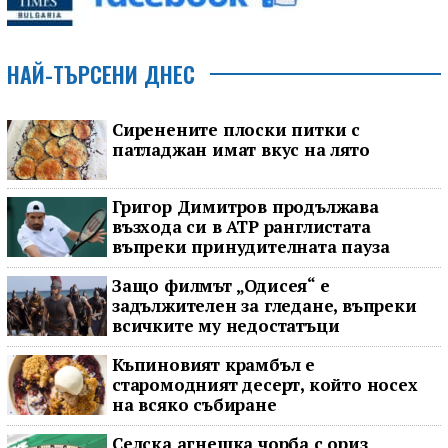
НАЙ-ТЪРСЕНИ ДНЕС
Сиренените плоски питки с
патладжан имат вкус на лято
Григор Димитров продължава
възхода си в ATP ранглистата
въпреки принудителната пауза
Защо филмът „Одисея“ е
задължителен за гледане, въпреки
всичките му недостатъци
Къпиновият крамбъл е
старомодният десерт, който носех
на всяко събиране
Селска агнешка чорба с ориз