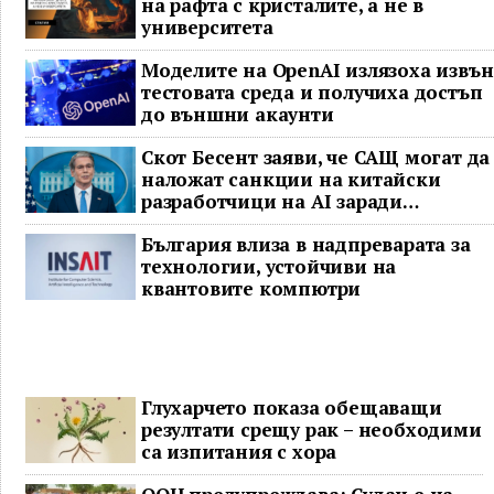
на рафта с кристалите, а не в
университета
Моделите на OpenAI излязоха извън
тестовата среда и получиха достъп
до външни акаунти
Скот Бесент заяви, че САЩ могат да
наложат санкции на китайски
разработчици на AI заради
предполагаема кражба на модел
България влиза в надпреварата за
технологии, устойчиви на
квантовите компютри
Глухарчето показа обещаващи
резултати срещу рак – необходими
са изпитания с хора