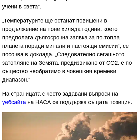
учени в света“.
„Температурите ще останат повишени в
продължение на поне хиляда години, което
предполага дългосрочна заявка за по-топла
планета поради минали и настоящи емисии“, се
посочва в доклада. „Следователно сегашното
затопляне на Земята, предизвикано от CO2, е по
същество необратимо в човешкия времеви
диапазон.“
На страницата с често задавани въпроси на
уебсайта
на НАСА се поддържа същата позиция.