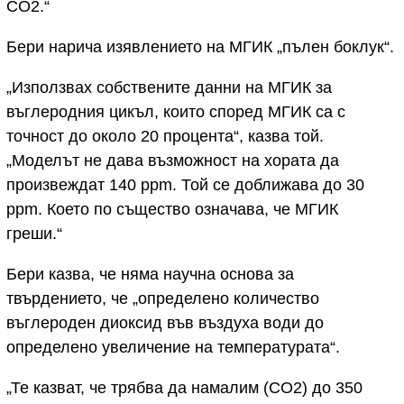
CO2.“
Бери нарича изявлението на МГИК „пълен боклук“.
„Използвах собствените данни на МГИК за
въглеродния цикъл, които според МГИК са с
точност до около 20 процента“, казва той.
„Моделът не дава възможност на хората да
произвеждат 140 ppm. Той се доближава до 30
ppm. Което по същество означава, че МГИК
греши.“
Бери казва, че няма научна основа за
твърдението, че „определено количество
въглероден диоксид във въздуха води до
определено увеличение на температурата“.
„Те казват, че трябва да намалим (CO2) до 350