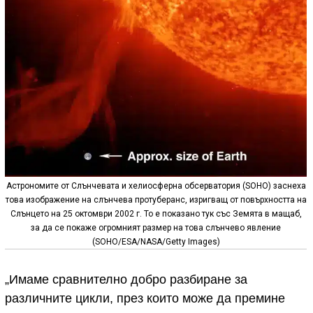
Астрономите от Слънчевата и хелиосферна обсерватория (SOHO) заснеха
това изображение на слънчева протуберанс, изригващ от повърхността на
Слънцето на 25 октомври 2002 г. То е показано тук със Земята в мащаб,
за да се покаже огромният размер на това слънчево явление
(SOHO/ESA/NASA/Getty Images)
„Имаме сравнително добро разбиране за
различните цикли, през които може да премине