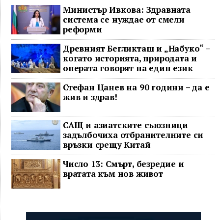
Министър Ивкова: Здравната
система се нуждае от смели
реформи
Древният Бегликташ и „Набуко“ –
когато историята, природата и
операта говорят на един език
Стефан Цанев на 90 години – да е
жив и здрав!
САЩ и азиатските съюзници
задълбочиха отбранителните си
връзки срещу Китай
Число 13: Смърт, безредие и
вратата към нов живот