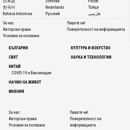
日本語
Svenska
Polski
한국어
Nederlands
Türkçe
Bahasa Indonesia
Русский
فارسی
За нас
Пишете ни!
Авторски права
Поверителност на информацията
Условия за ползване
БЪЛГАРИЯ
КУЛТУРА И ИЗКУСТВО
СВЯТ
НАУКА И ТЕХНОЛОГИИ
КИТАЙ
COVID-19 и Ваксинация
НАЧИН НА ЖИВОТ
МНЕНИЯ
За нас
Пишете ни!
Авторски права
Поверителност на
Условия за ползване
информацията