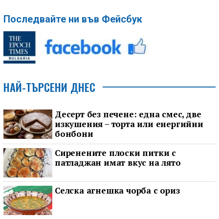
Последвайте ни във Фейсбук
НАЙ-ТЪРСЕНИ ДНЕС
Десерт без печене: една смес, две
изкушения – торта или енергийни
бонбони
Сиренените плоски питки с
патладжан имат вкус на лято
Селска агнешка чорба с ориз