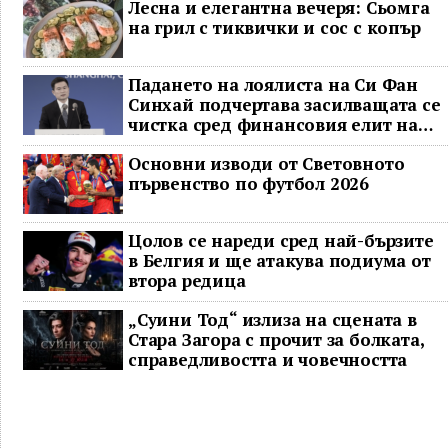
Лесна и елегантна вечеря: Сьомга
на грил с тиквички и сос с копър
Падането на лоялиста на Си Фан
Синхай подчертава засилващата се
чистка сред финансовия елит на
Китай
Основни изводи от Световното
първенство по футбол 2026
Цолов се нареди сред най-бързите
в Белгия и ще атакува подиума от
втора редица
„Суини Тод“ излиза на сцената в
Стара Загора с прочит за болката,
справедливостта и човечността