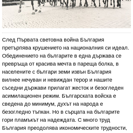
След Първата световна война България
претърпява крушението на националния си идеал.
Обединението на българите в една държава се
превръща от красива мечта в пареща болка, в
населените с българи земи извън България
вилнее нечуван и невиждан терор и нашите
съседни държави прилагат жесток и безогледен
асимилационен режим. Българската войска е
сведена до минимум, духът на народа е
безогледно тъпкан. Но в сърцата на българите
гори пламъкът на надеждата. С много труд
България преодолява икономическите трудности,