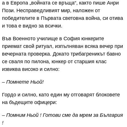
а в Европа „войната се връща“, както пише Анри
Пози. Несправедливият мир, наложен от
победителите в Първата световна война, си отива
и това е видно за всички.
Във Военното училище в София юнкерите
приемат свой ритуал, изпълняван всяка вечер при
вечерната проверка. Докато трибагреникът бавно
се сваля по пилона, юнкер от старшия клас
извиква високо и силно:
– Помнете Ньой!
Гордо и силно, като един му отговарят блоковете
на бъдещите офицери:
– Помним Ньой ! Готови сме да мрем за България
!