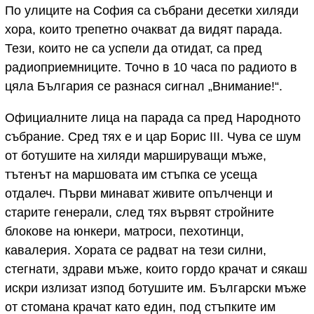
По улиците на София са събрани десетки хиляди
хора, които трепетно очакват да видят парада.
Тези, които не са успели да отидат, са пред
радиоприемниците. Точно в 10 часа по радиото в
цяла България се разнася сигнал „Внимание!“.
Официалните лица на парада са пред Народното
събрание. Сред тях е и цар Борис III. Чува се шум
от ботушите на хиляди маршируващи мъже,
тътенът на маршовата им стъпка се усеща
отдалеч. Първи минават живите опълченци и
старите генерали, след тях вървят стройните
блокове на юнкери, матроси, пехотинци,
кавалерия. Хората се радват на тези силни,
стегнати, здрави мъже, които гордо крачат и сякаш
искри излизат изпод ботушите им. Български мъже
от стомана крачат като един, под стъпките им