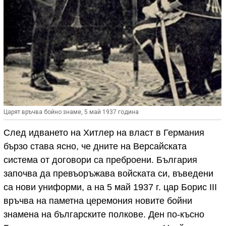
Царят връчва бойно знаме, 5 май 1937 година
След идването на Хитлер на власт в Германия
бързо става ясно, че дните на Версайската
система от договори са преброени. България
започва да превъоръжава войската си, въведени
са нови униформи, а на 5 май 1937 г. цар Борис III
връчва на паметна церемония новите бойни
знамена на българските полкове. Ден по-късно