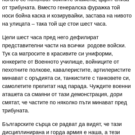
от трибуната. Вместо генералска фуражка той
носи бойна каска и козирувайки, застава на нивото
на улицата – така той ще стои шест часа.
Цели шест часа пред него дефилират
представителни части на всички родове войски.
Тук са матросите в красивите си униформи,
юнкерите от Военното училище, войниците от
пехотните полкове, кавалеристите, артилеристите
минават с оръдията си, танкистите с танковете си,
самолетите прелитат над парада. Чуждите военни
аташета са смаяни от тази демонстрация, дори
смятат, че частите по няколко пъти минават пред
трибуната.
Българските сърца се радват да видят, че тази
дисциплинирана и горда армия е наша, а тези