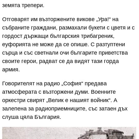
земята трепери.
Отговарят им възторжените викове „Ура!“ на
събраните граждани, размахали букети с цветя и с
гордост държащи българския трибагреник,
еуфорията не може да се опише. С разтуптени
сърца и със светнали очи българите приветства
своите герои, радват се да видят тази горда
армия.
Говорителят на радио „София“ предава
атмосферата с възторжени думи. Военните
оркестри свирят „Велик е нашият войник“. А
залепена за радиоприемниците, със затаен дъх
слуша цяла България.