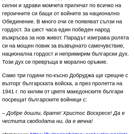
силни и здрави момчета приличат по всичко на
героичните си бащи от войните за национално
Обединение. В много очи се появяват сълзи на
гордост. За шест часа един победен народ
възкръсва за нов живот. Парадът изиграва ролята
си на мощен повик за възвърнато самочувствие,
национална гордост и непримирим български дух.
Този дух се превръща в морално оръжие.
Само три години по-късно Добруджа ще срещне с
възторг българската войска, а през пролетта на
1941 г. по килим от цветя македонските българи
посрещат българските войници с:
– Добре дошли, братя! Христос Воскресе! Да е
честита свободата ни, да е вечна!