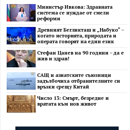
Министър Ивкова: Здравната
система се нуждае от смели
реформи
Древният Бегликташ и „Набуко“ –
когато историята, природата и
операта говорят на един език
Стефан Цанев на 90 години – да е
жив и здрав!
САЩ и азиатските съюзници
задълбочиха отбранителните си
връзки срещу Китай
Число 13: Смърт, безредие и
вратата към нов живот