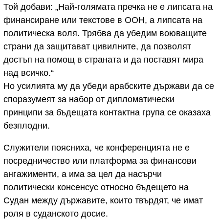
Той добави: „Най-голямата пречка не е липсата на
финансиране или текстове в ООН, а липсата на
политическа воля. Трябва да убедим воюващите
страни да защитават цивилните, да позволят
достъп на помощ в страната и да поставят мира
над всичко.“
Но усилията му да убеди арабските държави да се
споразумеят за набор от дипломатически
принципи за бъдещата контактна група се оказаха
безплодни.
Служители поясниха, че конференцията не е
посредничество или платформа за финансови
ангажименти, а има за цел да насърчи
политически консенсус относно бъдещето на
Судан между държавите, които твърдят, че имат
роля в суданското досие.