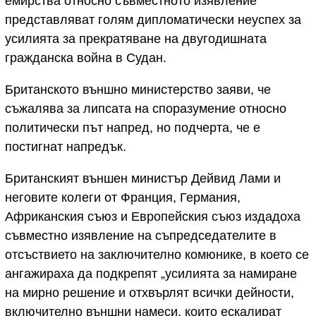
емирства относно съвместното изявление
представляват голям дипломатически неуспех за
усилията за прекратяване на двугодишната
гражданска война в Судан.
Британското външно министерство заяви, че
съжалява за липсата на споразумение относно
политически път напред, но подчерта, че е
постигнат напредък.
Британският външен министър Дейвид Лами и
неговите колеги от Франция, Германия,
Африканския съюз и Европейския съюз издадоха
съвместно изявление на съпредседателите в
отсъствието на заключително комюнике, в което се
ангажираха да подкрепят „усилията за намиране
на мирно решение и отхвърлят всички дейности,
включително външни намеси, които ескалират