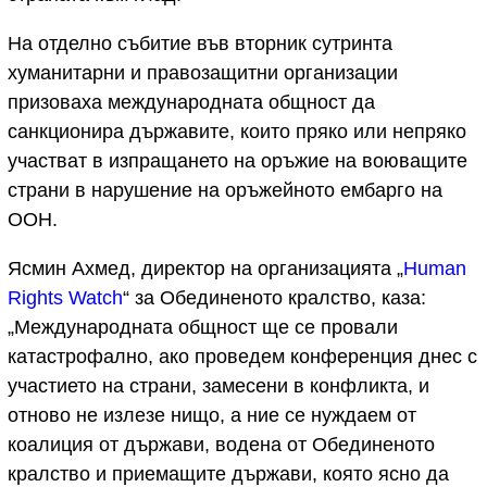
На отделно събитие във вторник сутринта
хуманитарни и правозащитни организации
призоваха международната общност да
санкционира държавите, които пряко или непряко
участват в изпращането на оръжие на воюващите
страни в нарушение на оръжейното ембарго на
ООН.
Ясмин Ахмед, директор на организацията „
Human
Rights Watch
“ за Обединеното кралство, каза:
„Международната общност ще се провали
катастрофално, ако проведем конференция днес с
участието на страни, замесени в конфликта, и
отново не излезе нищо, а ние се нуждаем от
коалиция от държави, водена от Обединеното
кралство и приемащите държави, която ясно да