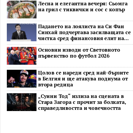
Лесна и елегантна вечеря: Сьомга
на грил с тиквички и сос с копър
Падането на лоялиста на Си Фан
Синхай подчертава засилващата се
чистка сред финансовия елит на
Китай
Основни изводи от Световното
първенство по футбол 2026
Цолов се нареди сред най-бързите
в Белгия и ще атакува подиума от
втора редица
„Суини Тод“ излиза на сцената в
Стара Загора с прочит за болката,
справедливостта и човечността