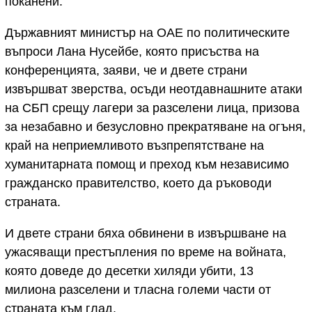
поканени.
Държавният министър на ОАЕ по политическите
въпроси Лана Нусейбе, която присъства на
конференцията, заяви, че и двете страни
извършват зверства, осъди неотдавнашните атаки
на СБП срещу лагери за разселени лица, призова
за незабавно и безусловно прекратяване на огъня,
край на неприемливото възпрепятстване на
хуманитарната помощ и преход към независимо
гражданско правителство, което да ръководи
страната.
И двете страни бяха обвинени в извършване на
ужасяващи престъпления по време на войната,
която доведе до десетки хиляди убити, 13
милиона разселени и тласна големи части от
страната към глад.