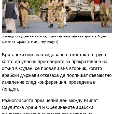
Войници от суданската армия, лоялни на началника на армията Абдел
Фатах ал-Бурхан (AFP via Getty Images)
Британски опит за създаване на контактна група,
която да улесни преговорите за прекратяване на
огъня в Судан, се провали във вторник, когато
арабски държави отказаха да подпишат съвместно
изявление след конференция, проведена в
Лондон.
Разногласията през целия ден между Египет,
Саудитска Арабия и Обединените арабски