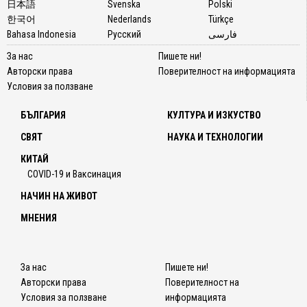
日本語
Svenska
Polski
한국어
Nederlands
Türkçe
Bahasa Indonesia
Русский
فارسی
За нас
Пишете ни!
Авторски права
Поверителност на информацията
Условия за ползване
БЪЛГАРИЯ
КУЛТУРА И ИЗКУСТВО
СВЯТ
НАУКА И ТЕХНОЛОГИИ
КИТАЙ
COVID-19 и Ваксинация
НАЧИН НА ЖИВОТ
МНЕНИЯ
За нас
Пишете ни!
Авторски права
Поверителност на
Условия за ползване
информацията