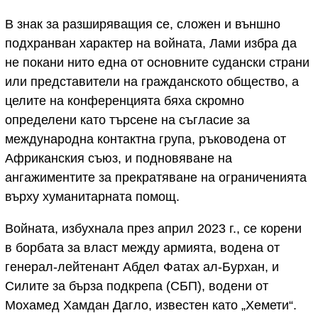
В знак за разширяващия се, сложен и външно
подхранван характер на войната, Лами избра да
не покани нито една от основните судански страни
или представители на гражданското общество, а
целите на конференцията бяха скромно
определени като търсене на съгласие за
международна контактна група, ръководена от
Африканския съюз, и подновяване на
ангажиментите за прекратяване на ограниченията
върху хуманитарната помощ.
Войната, избухнала през април 2023 г., се корени
в борбата за власт между армията, водена от
генерал-лейтенант Абдел Фатах ал-Бурхан, и
Силите за бърза подкрепа (СБП), водени от
Мохамед Хамдан Дагло, известен като „Хемети“.