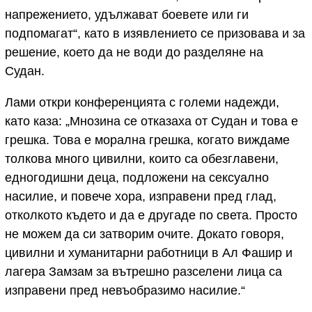
напрежението, удължават боевете или ги
подпомагат“, като в изявлението се призовава и за
решение, което да не води до разделяне на
Судан.
Лами откри конференцията с големи надежди,
като каза: „Мнозина се отказаха от Судан и това е
грешка. Това е морална грешка, когато виждаме
толкова много цивилни, които са обезглавени,
едногодишни деца, подложени на сексуално
насилие, и повече хора, изправени пред глад,
отколкото където и да е другаде по света. Просто
не можем да си затворим очите. Докато говоря,
цивилни и хуманитарни работници в Ал Фашир и
лагера Замзам за вътрешно разселени лица са
изправени пред невъобразимо насилие.“