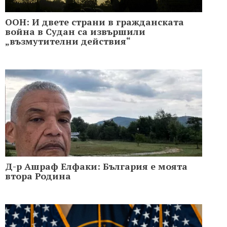
ООН: И двете страни в гражданската
война в Судан са извършили
„възмутителни действия“
Д-р Ашраф Елфаки: България е моята
втора Родина