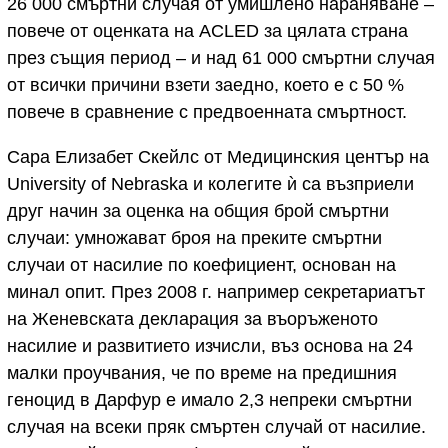
26 000 смъртни случая от умишлено нараняване –
повече от оценката на ACLED за цялата страна
през същия период – и над 61 000 смъртни случая
от всички причини взети заедно, което е с 50 %
повече в сравнение с предвоенната смъртност.
Сара Елизабет Скейлс от Медицинския център на
University of Nebraska и колегите ѝ са възприели
друг начин за оценка на общия брой смъртни
случаи: умножават броя на преките смъртни
случаи от насилие по коефициент, основан на
минал опит. През 2008 г. например секретариатът
на Женевската декларация за въоръженото
насилие и развитието изчисли, въз основа на 24
малки проучвания, че по време на предишния
геноцид в Дарфур е имало 2,3 непреки смъртни
случая на всеки пряк смъртен случай от насилие.