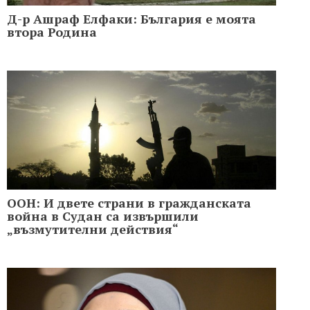
Д-р Ашраф Елфаки: България е моята
втора Родина
ООН: И двете страни в гражданската
война в Судан са извършили
„възмутителни действия“