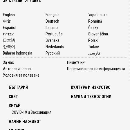
35 СТРАНИ, 21 ЕЗИКА
English
Français
Українська
中文
Deutsch
Română
Español
Italiano
Česky
עברית
Português
Slovenščina
日本語
Svenska
Polski
한국어
Nederlands
Türkçe
Bahasa Indonesia
Русский
فارسی
За нас
Пишете ни!
Авторски права
Поверителност на информацията
Условия за ползване
БЪЛГАРИЯ
КУЛТУРА И ИЗКУСТВО
СВЯТ
НАУКА И ТЕХНОЛОГИИ
КИТАЙ
COVID-19 и Ваксинация
НАЧИН НА ЖИВОТ