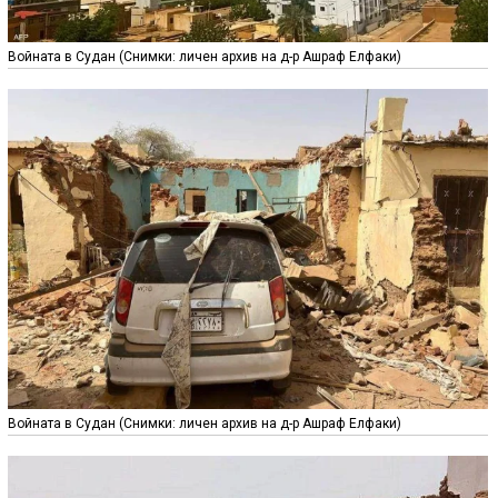
Войната в Судан (Снимки: личен архив на д-р Ашраф Елфаки)
Войната в Судан (Снимки: личен архив на д-р Ашраф Елфаки)