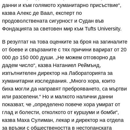
данни и към голямото хуманитарно присъствие“,
казва Алекс де Ваал, експерт по
продоволствената сигурност и Судан във
Фондацията за световен мир към Tufts University.
В резултат на това оценките за броя на загиналите
от боеве и свързаните с тях причини варират от 20
000 до 150 000 души. „Не можем отговорно да
дадем число“, казва Натаниел Реймънд,
изпълнителен директор на Лабораторията за
хуманитарни изследвания. „Много хора, които
биха могли да направят преброяването, са мъртви
или разселени.“ Но и малкото налични данни
показват, че „определено повече хора умират от
глад и болести, отколкото от куршуми и бомби“,
казва Маха Сулиман, лекар и директор на отдела
за връзки с обществеността в нестопанската