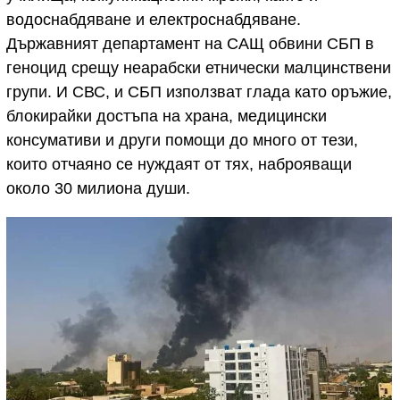
водоснабдяване и електроснабдяване.
Държавният департамент на САЩ обвини СБП в
геноцид срещу неарабски етнически малцинствени
групи. И СВС, и СБП използват глада като оръжие,
блокирайки достъпа на храна, медицински
консумативи и други помощи до много от тези,
които отчаяно се нуждаят от тях, наброяващи
около 30 милиона души.