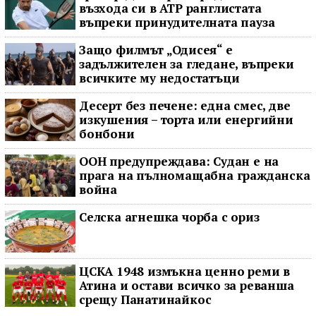
възхода си в ATP ранглистата
въпреки принудителната пауза
Защо филмът „Одисея“ е
задължителен за гледане, въпреки
всичките му недостатъци
Десерт без печене: една смес, две
изкушения – торта или енергийни
бонбони
ООН предупреждава: Судан е на
прага на пълномащабна гражданска
война
Селска агнешка чорба с ориз
ЦСКА 1948 измъкна ценно реми в
Атина и остави всичко за реванша
срещу Панатинайкос