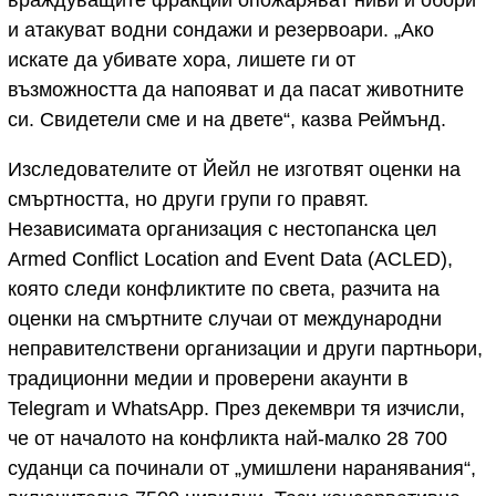
и атакуват водни сондажи и резервоари. „Ако
искате да убивате хора, лишете ги от
възможността да напояват и да пасат животните
си. Свидетели сме и на двете“, казва Реймънд.
Изследователите от Йейл не изготвят оценки на
смъртността, но други групи го правят.
Независимата организация с нестопанска цел
Armed Conflict Location and Event Data (ACLED),
която следи конфликтите по света, разчита на
оценки на смъртните случаи от международни
неправителствени организации и други партньори,
традиционни медии и проверени акаунти в
Telegram и WhatsApp. През декември тя изчисли,
че от началото на конфликта най-малко 28 700
суданци са починали от „умишлени наранявания“,