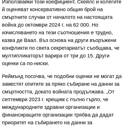
Използвайки този коефициент, Скейлс и колегите
й оценяват консервативно общия брой на
смъртните случаи от началото на настоящата
война до октомври 2024 г. на 62 000. Но
изчисляването на тези съотношения е трудно,
казва де Ваал. Въз основа на други въоръжени
конфликти по света секретариатът съобщава, че
мултипликаторът варира от три до 15. Други
оценки са по-ниски.
Реймънд посочва, че подобни оценки не могат да
заместят опитите за пряко събиране на данни за
смъртността, докато войната продължава. „От
септември 2023 г. крещим с пълно гърло, че
международните здравни организации и
финансиращите организации трябва да дадат
приоритет на събирането на данни за