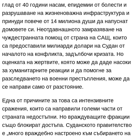
глад от 40 години насам, епидемии от болести и
разрушаване на жизненоважна инфраструктура и
принуди повече от 14 милиона души да напуснат
домовете си. Неотдавнашното замразяване на
чуждестранната помощ от страна на САЩ, които
са предоставили милиарди долари на Судан от
началото на конфликта, задълбочи кризата. Но
оценката на жертвите, която може да даде насоки
за хуманитарните реакции и да помогне за
разследването на военни престъпления, може да
се направи само от разстояние.
Една от причините за това са интензивните
сражения, които са направили големи части от
страната недостъпни. Но враждуващите фракции
също блокират достъпа. Суданското правителство
е „много враждебно настроено към събирането на