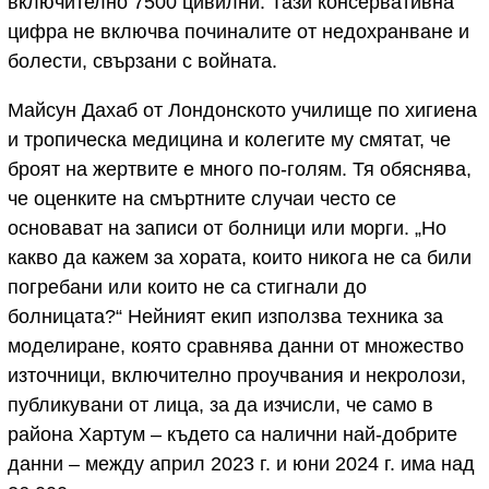
включително 7500 цивилни. Тази консервативна
цифра не включва починалите от недохранване и
болести, свързани с войната.
Майсун Дахаб от Лондонското училище по хигиена
и тропическа медицина и колегите му смятат, че
броят на жертвите е много по-голям. Тя обяснява,
че оценките на смъртните случаи често се
основават на записи от болници или морги. „Но
какво да кажем за хората, които никога не са били
погребани или които не са стигнали до
болницата?“ Нейният екип използва техника за
моделиране, която сравнява данни от множество
източници, включително проучвания и некролози,
публикувани от лица, за да изчисли, че само в
района Хартум – където са налични най-добрите
данни – между април 2023 г. и юни 2024 г. има над