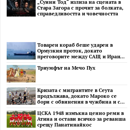
„Суини Тод“ излиза на сцената в
Стара Загора с прочит за болката,
справедливостта и човечността
Товарен кораб беше ударен в
Ормузкия проток, докато
преговорите между САЩ и Иран
останаха в безизходица
Триумфът на Мечо Пух
Кризата с мигрантите в Сеута
продължава, докато Мароко се
бори с обвинения в чужбина и с
гнева у дома
ЦСКА 1948 измъкна ценно реми в
Атина и остави всичко за реванша
срещу Панатинайкос