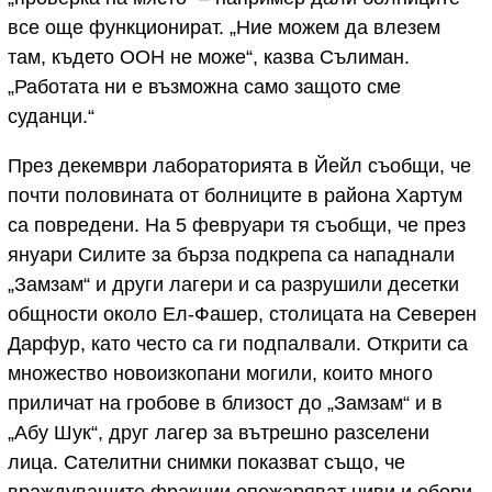
все още функционират. „Ние можем да влезем
там, където ООН не може“, казва Сълиман.
„Работата ни е възможна само защото сме
суданци.“
През декември лабораторията в Йейл съобщи, че
почти половината от болниците в района Хартум
са повредени. На 5 февруари тя съобщи, че през
януари Силите за бърза подкрепа са нападнали
„Замзам“ и други лагери и са разрушили десетки
общности около Ел-Фашер, столицата на Северен
Дарфур, като често са ги подпалвали. Открити са
множество новоизкопани могили, които много
приличат на гробове в близост до „Замзам“ и в
„Абу Шук“, друг лагер за вътрешно разселени
лица. Сателитни снимки показват също, че
враждуващите фракции опожаряват ниви и обори