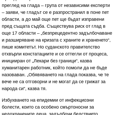
преглед на глада – група от независими експерти
– заяви, че гладът се е разпространил в поне пет
области, а до май още пет ще бъдат изправени
пред същата съдба. Съществува риск от глад в
още 17 области – „безпрецедентно задълбочаване
и разширяване на кризата с храните и храненето“,
пише комитетът. Но суданското правителство
отхвърли констатациите и се оттегли от процеса,
иницииран от „Лекари без граници“, казва
хуманитарен работник, който помоли да не бъде
назоваван. „Обявяването на глада показва, че те
вече не са отговорни и не могат да се грижат за
народа си“, казва тя.
Избухването на епидемии от инфекциозни
болести, които са особено смъртоносни за
недохранените деца, задълбочи бедствието.