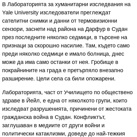
В Лабораторията за хуманитарни изследвания на
Yale University изследователи преглеждат
сателитни снимки и данни от термовизионни
сензори, заснети над района на Дарфур в Судан
през последните няколко седмици, в търсене на
признаци за скорошно насилие. Там, където само
преди няколко седмици е имало болница, днес
може да има само останки от нея. Гробище в
покрайнините на града е претърпяло внезапно
разширение. Цели села са били опожарени.
Лабораторията, част от Училището по обществено
здраве в Йейл, е една от няколкото групи, които
изследват разрушенията, причинени от жестоката
гражданска война в Судан. Конфликтът,
заглушаван в медиите от други войни и
политически катаклизми, доведе до най-тежкия