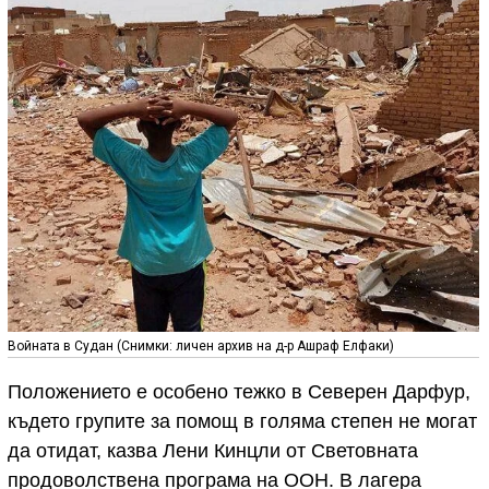
Войната в Судан (Снимки: личен архив на д-р Ашраф Елфаки)
Положението е особено тежко в Северен Дарфур,
където групите за помощ в голяма степен не могат
да отидат, казва Лени Кинцли от Световната
продоволствена програма на ООН. В лагера