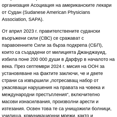
организация Асоциация на американските лекари
от Судан (Sudanese American Physicians
Association, SAPA).
От април 2023 г. правителствените судански
въоръжени сили (СВС) се сражават с
паравоенните Сили за бърза подкрепа (СБП),
които са създадени от милицията Джанджауид,
избила поне 200 000 души в Дарфур в началото на
века. През септември 2024 г. мисия на ООН за
установяване на фактите заключи, че и двете
страни са извършили „потресаващ набор от
ужасяващи нарушения на правата на човека и
международни престъпления“, включително
масови изнасилвания, произволни арести и
изтезания. Освен това те са унищожили болници,
училища, комуникационни мрежи, както и