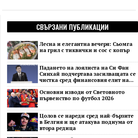
СВЪРЗАНИ ПУБЛИКАЦИИ
Лесна и елегантна вечеря: Сьомга
на грил с тиквички и сос с копър
Падането на лоялиста на Си Фан
Синхай подчертава засилващата се
чистка сред финансовия елит на
Китай
Основни изводи от Световното
първенство по футбол 2026
Цолов се нареди сред най-бързите
в Белгия и ще атакува подиума от
втора редица