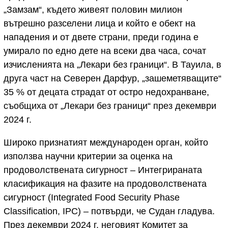
„Замзам“, където живеят половин милион
вътрешно разселени лица и който е обект на
нападения и от двете страни, преди година е
умирало по едно дете на всеки два часа, сочат
изчисленията на „Лекари без граници“. В Тауила, в
друга част на Северен Дарфур, „зашеметяващите“
35 % от децата страдат от остро недохранване,
съобщиха от „Лекари без граници“ през декември
2024 г.
Широко признатият международен орган, който
използва научни критерии за оценка на
продоволствената сигурност – Интегрираната
класификация на фазите на продоволствената
сигурност (Integrated Food Security Phase
Classification, IPC) – потвърди, че Судан гладува.
През декември 2024 г. неговият Комитет за