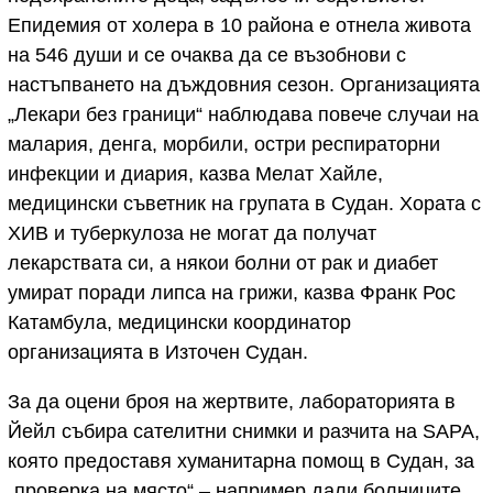
Епидемия от холера в 10 района е отнела живота
на 546 души и се очаква да се възобнови с
настъпването на дъждовния сезон. Организацията
„Лекари без граници“ наблюдава повече случаи на
малария, денга, морбили, остри респираторни
инфекции и диария, казва Мелат Хайле,
медицински съветник на групата в Судан. Хората с
ХИВ и туберкулоза не могат да получат
лекарствата си, а някои болни от рак и диабет
умират поради липса на грижи, казва Франк Рос
Катамбула, медицински координатор
организацията в Източен Судан.
За да оцени броя на жертвите, лабораторията в
Йейл събира сателитни снимки и разчита на SAPA,
която предоставя хуманитарна помощ в Судан, за
„проверка на място“ – например дали болниците